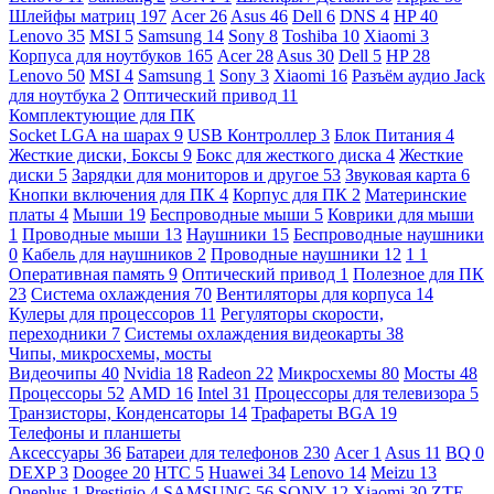
Шлейфы матриц
197
Acer
26
Asus
46
Dell
6
DNS
4
HP
40
Lenovo
35
MSI
5
Samsung
14
Sony
8
Toshiba
10
Xiaomi
3
Корпуса для ноутбуков
165
Acer
28
Asus
30
Dell
5
HP
28
Lenovo
50
MSI
4
Samsung
1
Sony
3
Xiaomi
16
Разъём аудио Jack
для ноутбука
2
Оптический привод
11
Комплектующие для ПК
Socket LGA на шарах
9
USB Контроллер
3
Блок Питания
4
Жесткие диски, Боксы
9
Бокс для жесткого диска
4
Жесткие
диски
5
Зарядки для мониторов и другое
53
Звуковая карта
6
Кнопки включения для ПК
4
Корпус для ПК
2
Материнские
платы
4
Мыши
19
Беспроводные мыши
5
Коврики для мыши
1
Проводные мыши
13
Наушники
15
Беспроводные наушники
0
Кабель для наушников
2
Проводные наушники
12
1
1
Оперативная память
9
Оптический привод
1
Полезное для ПК
23
Система охлаждения
70
Вентиляторы для корпуса
14
Кулеры для процессоров
11
Регуляторы скорости,
переходники
7
Системы охлаждения видеокарты
38
Чипы, микросхемы, мосты
Видеочипы
40
Nvidia
18
Radeon
22
Микросхемы
80
Мосты
48
Процессоры
52
AMD
16
Intel
31
Процессоры для телевизора
5
Транзисторы, Конденсаторы
14
Трафареты BGA
19
Телефоны и планшеты
Аксессуары
36
Батареи для телефонов
230
Acer
1
Asus
11
BQ
0
DEXP
3
Doogee
20
HTC
5
Huawei
34
Lenovo
14
Meizu
13
Oneplus
1
Prestigio
4
SAMSUNG
56
SONY
12
Xiaomi
30
ZTE