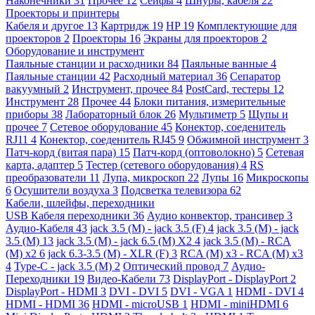
Наконечники
31
Прочее
12
Сейфы
4
Шнуры, кабеля
22
Проекторы и принтеры
Кабеля и другое
13
Картридж
19
HP
19
Комплектующие для
проекторов
2
Проекторы
16
Экраны для проекторов
2
Оборудование и инструмент
Паяльные станции и расходники
84
Паяльные ванные
4
Паяльные станции
42
Расходный материал
36
Сепаратор
вакуумный
2
Инструмент, прочее
84
PostCard, тестеры
12
Инструмент
28
Прочее
44
Блоки питания, измерительные
приборы
38
Лабораторный блок
26
Мультиметр
5
Щупы и
прочее
7
Сетевое оборудование
45
Конектор, соеденитель
RJ11
4
Конектор, соеденитель RJ45
9
Обжимной инструмент
3
Патч-корд (витая пара)
15
Патч-корд (оптоволокно)
5
Сетевая
карта, адаптер
5
Тестер (сетевого оборудования)
4
RS
преобразователи
11
Лупа, микроскоп
22
Лупы
16
Микроскопы
6
Осушители воздуха
3
Подсветка телевизора
62
Кабели, шлейфы, переходники
USB Кабеля переходники
36
Аудио конвектор, трансивер
3
Аудио-Кабеля
43
jack 3.5 (M) - jack 3.5 (F)
4
jack 3.5 (M) - jack
3.5 (M)
13
jack 3.5 (M) - jack 6.5 (M) X2
4
jack 3.5 (M) - RCA
(M) x2
6
jack 6.3-3.5 (M) - XLR (F)
3
RCA (M) x3 - RCA (M) x3
4
Type-C - jack 3.5 (M)
2
Оптический провод
7
Аудио-
Переходники
19
Видео-Кабели
73
DisplayPort - DisplayPort
2
DisplayPort - HDMI
3
DVI - DVI
5
DVI - VGA
1
HDMI - DVI
4
HDMI - HDMI
36
HDMI - microUSB
1
HDMI - miniHDMI
6