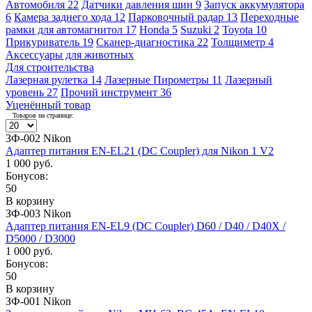
Автомобиля
22
Датчики давления шин
9
Запуск аккумулятора
6
Камера заднего хода
12
Парковочный радар
13
Переходные
рамки для автомагнитол
17
Honda
5
Suzuki
2
Toyota
10
Прикуриватель
19
Сканер-диагностика
22
Толщиметр
4
Аксессуары для животных
Для строительства
Лазерная рулетка
14
Лазерные Пирометры
11
Лазерный
уровень
27
Прочий инструмент
36
Уценённый товар
Товаров на странице:
ЗФ-002 Nikon
Адаптер питания EN-EL21 (DC Coupler) для Nikon 1 V2
1 000 руб.
Бонусов:
50
В корзину
ЗФ-003 Nikon
Адаптер питания EN-EL9 (DC Coupler) D60 / D40 / D40X /
D5000 / D3000
1 000 руб.
Бонусов:
50
В корзину
ЗФ-001 Nikon