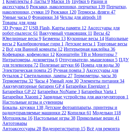
1
Комплекты
4
Ласты
9
Маски
16
Трубки
6
Рации и
аксессуары
6
Рюкзаки, наколенники, перчатки
139
Перчатки,
наколенники, сумки
19
Рюкзаки
120
Термосы, фляги
47
Умные часы
0
Фонарики
34
Чехлы для airpods
18
Товары для дома
3D Ручки
27
USB Flash, Карты памяти
12
Аксессуары для
робот-пылесос
61
Вакуумный упаковщик
11
Весы
42
Ювелирные весы
9
Безмены
13
Кухонные весы
14
Напольные
весы
2
Калибровочные гири
1
Детские весы
1
Торговые весы
2
Всё для Ванной комнаты
12
Интерьерная наклейка
36
Кофеварки, кофемолки
12
Кронштейн ТВ и Мониторы
7
Нитратомеры, дозиметры
6
Отпугиватели, мышеловки
5
ПДУ
для телевизора
72
Полезные штуки
66
Помпа для воды
30
Электрическая помпа
25
Ручная помпа
3
Аксессуары для
бутылок
2
Светильники, лампы
27
Термометры, часы
36
Термометры
32
Часы
4
Умный дом
30
Элементы питания
34
Аккумуляторные батареи GP
4
Батарейки Energizer
1
Батарейки GP
22
Батарейки NoName
3
Батарейки Varta
1
Батарейки Xiaomi
2
Зарядные устройства для аккумуляторов
1
Настольные игры и сувениры
Бокалы, кружки
138
Детские фотоаппараты, принтеры и
радиоуправляемые машинки
22
Копилки
61
Модельки
118
Мотоциклы
16
Настольные игры
38
Прикольные вещи
41
Автотовары
Автоаксессуары
28
Видеорегистратор
15
Всё для ремонта