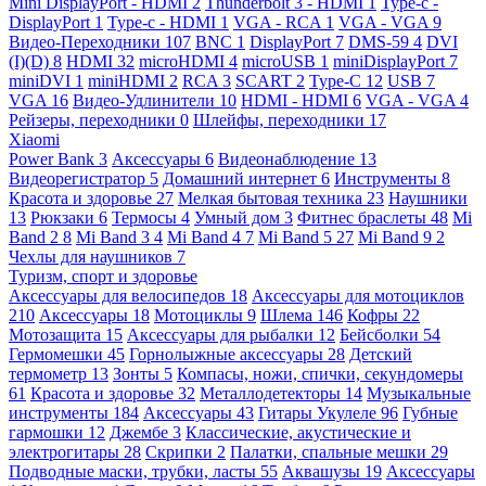
Mini DisplayPort - HDMI
2
Thunderbolt 3 - HDMI
1
Type-c -
DisplayPort
1
Type-c - HDMI
1
VGA - RCA
1
VGA - VGA
9
Видео-Переходники
107
BNC
1
DisplayPort
7
DMS-59
4
DVI
(I)(D)
8
HDMI
32
microHDMI
4
microUSB
1
miniDisplayPort
7
miniDVI
1
miniHDMI
2
RCA
3
SCART
2
Type-C
12
USB
7
VGA
16
Видео-Удлинители
10
HDMI - HDMI
6
VGA - VGA
4
Рейзеры, переходники
0
Шлейфы, переходники
17
Xiaomi
Power Bank
3
Аксессуары
6
Видеонаблюдение
13
Видеорегистратор
5
Домашний интернет
6
Инструменты
8
Красота и здоровье
27
Мелкая бытовая техника
23
Наушники
13
Рюкзаки
6
Термосы
4
Умный дом
3
Фитнес браслеты
48
Mi
Band 2
8
Mi Band 3
4
Mi Band 4
7
Mi Band 5
27
Mi Band 9
2
Чехлы для наушников
7
Туризм, спорт и здоровье
Аксессуары для велосипедов
18
Аксессуары для мотоциклов
210
Аксессуары
18
Мотоциклы
9
Шлема
146
Кофры
22
Мотозащита
15
Аксессуары для рыбалки
12
Бейсболки
54
Гермомешки
45
Горнолыжные аксессуары
28
Детский
термометр
13
Зонты
5
Компасы, ножи, спички, секундомеры
61
Красота и здоровье
32
Металлодетекторы
14
Музыкальные
инструменты
184
Аксессуары
43
Гитары Укулеле
96
Губные
гармошки
12
Джембе
3
Классические, акустические и
электрогитары
28
Скрипки
2
Палатки, спальные мешки
29
Подводные маски, трубки, ласты
55
Аквашузы
19
Аксессуары