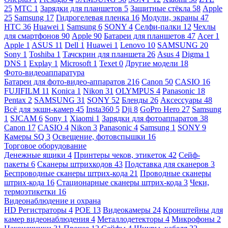
25
МТС
1
Зарядки для планшетов
5
Защитные стёкла
58
Apple
25
Samsung
17
Гидрогелевая пленка
16
Модули, экраны
47
HTC
36
Huawei
1
Samsung
6
SONY
4
Селфи-палки
12
Чехлы
для смартфонов
90
Apple
90
Батареи для планшетов
47
Acer
1
Apple
1
ASUS
11
Dell
1
Huawei
1
Lenovo
10
SAMSUNG
20
Sony
1
Toshiba
1
Тачскрин для планшета
26
Asus
4
Digma
1
DNS
1
Explay
1
Microsoft
1
Texet
0
Другие модели
18
Фото-видеоаппаратура
Батареи для фото-видео-аппаратов
216
Canon
50
CASIO
16
FUJIFILM
11
Konica
1
Nikon
31
OLYMPUS
4
Panasonic
18
Pentax
2
SAMSUNG
31
SONY
52
Бленды
26
Аксессуары
48
Всё для экшн-камер
45
Insta360
5
Dji
8
GoPro Hero
27
Samsung
1
SJCAM
6
Sony
1
Xiaomi
1
Зарядки для фотоаппаратов
38
Canon
17
CASIO
4
Nikon
3
Panasonic
4
Samsung
1
SONY
9
Камеры SQ
3
Освещение, фотовспышки
16
Торговое оборудование
Денежные ящики
4
Принтеры чеков, этикеток
42
Сейф-
пакеты
6
Сканеры штрихкодов
43
Подставка для сканеров
3
Беспроводные сканеры штрих-кода
21
Проводные сканеры
штрих-кода
16
Стационарные сканеры штрих-кода
3
Чеки,
термоэтикетки
16
Видеонаблюдение и охрана
HD Регистраторы
4
POE
13
Видеокамеры
24
Кронштейны для
камер видеонаблюдения
4
Металлодетекторы
4
Микрофоны
2