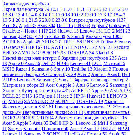
Запчасти для ноутбука
Экран для ноутбука
79
10.1
1
11.0
1
11.1
1
11.6
5
12.1
3
12.5
0
13.3
0
13.4
1
14.0
3
14.1
1
15.6
18
16.0
2
17.0
1
17.3
17
18.4
3
19.5
1
20.0
1
21.5
6
23.0
6
23.8
8
Батареи для ноутбуков
1137
Acer
87
Apple
37
Asus
304
Dell
115
DNS
63
Fujitsu
7
Gateway
1
Gigabyte
4
Honor
1
HP
219
Huawei
13
Lenovo
131
LG
2
MSI
23
Samsung
39
Sony
43
Toshiba
39
Xiaomi
9
Клавиатуры
1002
ACER
68
Apple
45
ASUS
231
DELL
56
DNS
35
Fujitsu-Siemens
3
Gateway
3
HP
167
HUAWEI
5
LENOVO
122
MSI
23
Packard
Bell
5
SAMSUNG
98
SONY
93
TOSHIBA
34
Xiaomi
8
Наклейки для клавиатуры
6
Зарядки для ноутбуков
235
Acer
19
Apple
0
Asus
56
Dell
24
HP
46
Lenovo
41
LG
1
Microsoft
5
MSI
3
Razer
1
Samsung
8
Sony
10
Toshiba
13
Xiaomi
3
Провод
питания
5
Зарядка Авто-ноутбук
29
Acer
2
Apple
1
Asus
8
Dell
2
HP
6
Lenovo
5
Samsung
2
Sony
1
Зарядка на квадракоптер
2
Матрицы в сборе
23
Acer
6
Apple
3
Asus
6
Lenovo
2
Samsung
1
Xiaomi
5
Кулер для ноутбука
495
ACER
57
Apple
20
ASUS
123
DELL
23
DNS
16
Fujitsu
1
Hasee
2
HP
94
Huawei
3
LENOVO
61
MSI
26
SAMSUNG
22
SONY
17
TOSHIBA
19
Xiaomi
11
Жесткие диски и SSD
61
Бокс для жесткого диска
19
Жесткие
диски
29
Твердотельные диски SSD
13
Оперативная память
6
DDR3
2
DDR3L
2
DDR4
2
Разъем питания для ноутбука
115
Acer
5
Apple
5
Asus
35
Dell
8
HP
24
Lenovo
19
Msi
1
Samsung
11
Sony
5
Xiaomi
2
Шарниры
60
Acer
7
Asus
17
DELL
1
HP
21
Lenovo
11
Samsung
2
SONY
1
Шлейфы / Детали
50
Apple
50