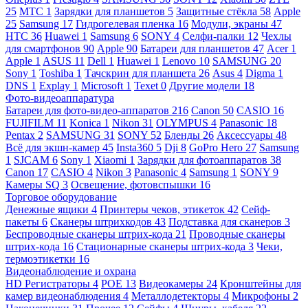
25
МТС
1
Зарядки для планшетов
5
Защитные стёкла
58
Apple
25
Samsung
17
Гидрогелевая пленка
16
Модули, экраны
47
HTC
36
Huawei
1
Samsung
6
SONY
4
Селфи-палки
12
Чехлы
для смартфонов
90
Apple
90
Батареи для планшетов
47
Acer
1
Apple
1
ASUS
11
Dell
1
Huawei
1
Lenovo
10
SAMSUNG
20
Sony
1
Toshiba
1
Тачскрин для планшета
26
Asus
4
Digma
1
DNS
1
Explay
1
Microsoft
1
Texet
0
Другие модели
18
Фото-видеоаппаратура
Батареи для фото-видео-аппаратов
216
Canon
50
CASIO
16
FUJIFILM
11
Konica
1
Nikon
31
OLYMPUS
4
Panasonic
18
Pentax
2
SAMSUNG
31
SONY
52
Бленды
26
Аксессуары
48
Всё для экшн-камер
45
Insta360
5
Dji
8
GoPro Hero
27
Samsung
1
SJCAM
6
Sony
1
Xiaomi
1
Зарядки для фотоаппаратов
38
Canon
17
CASIO
4
Nikon
3
Panasonic
4
Samsung
1
SONY
9
Камеры SQ
3
Освещение, фотовспышки
16
Торговое оборудование
Денежные ящики
4
Принтеры чеков, этикеток
42
Сейф-
пакеты
6
Сканеры штрихкодов
43
Подставка для сканеров
3
Беспроводные сканеры штрих-кода
21
Проводные сканеры
штрих-кода
16
Стационарные сканеры штрих-кода
3
Чеки,
термоэтикетки
16
Видеонаблюдение и охрана
HD Регистраторы
4
POE
13
Видеокамеры
24
Кронштейны для
камер видеонаблюдения
4
Металлодетекторы
4
Микрофоны
2