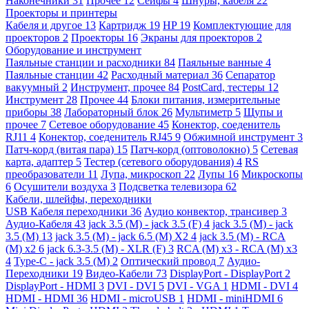
Наконечники
31
Прочее
12
Сейфы
4
Шнуры, кабеля
22
Проекторы и принтеры
Кабеля и другое
13
Картридж
19
HP
19
Комплектующие для
проекторов
2
Проекторы
16
Экраны для проекторов
2
Оборудование и инструмент
Паяльные станции и расходники
84
Паяльные ванные
4
Паяльные станции
42
Расходный материал
36
Сепаратор
вакуумный
2
Инструмент, прочее
84
PostCard, тестеры
12
Инструмент
28
Прочее
44
Блоки питания, измерительные
приборы
38
Лабораторный блок
26
Мультиметр
5
Щупы и
прочее
7
Сетевое оборудование
45
Конектор, соеденитель
RJ11
4
Конектор, соеденитель RJ45
9
Обжимной инструмент
3
Патч-корд (витая пара)
15
Патч-корд (оптоволокно)
5
Сетевая
карта, адаптер
5
Тестер (сетевого оборудования)
4
RS
преобразователи
11
Лупа, микроскоп
22
Лупы
16
Микроскопы
6
Осушители воздуха
3
Подсветка телевизора
62
Кабели, шлейфы, переходники
USB Кабеля переходники
36
Аудио конвектор, трансивер
3
Аудио-Кабеля
43
jack 3.5 (M) - jack 3.5 (F)
4
jack 3.5 (M) - jack
3.5 (M)
13
jack 3.5 (M) - jack 6.5 (M) X2
4
jack 3.5 (M) - RCA
(M) x2
6
jack 6.3-3.5 (M) - XLR (F)
3
RCA (M) x3 - RCA (M) x3
4
Type-C - jack 3.5 (M)
2
Оптический провод
7
Аудио-
Переходники
19
Видео-Кабели
73
DisplayPort - DisplayPort
2
DisplayPort - HDMI
3
DVI - DVI
5
DVI - VGA
1
HDMI - DVI
4
HDMI - HDMI
36
HDMI - microUSB
1
HDMI - miniHDMI
6