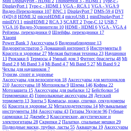
Mini DisplayPort - HDMI
2
Thunderbolt 3 - HDMI
1
Type-c -
DisplayPort
1
Type-c - HDMI
1
VGA - RCA
1
VGA - VGA
9
Видео-Переходники
107
BNC
1
DisplayPort
7
DMS-59
4
DVI
(I)(D)
8
HDMI
32
microHDMI
4
microUSB
1
miniDisplayPort
7
miniDVI
1
miniHDMI
2
RCA
3
SCART
2
Type-C
12
USB
7
VGA
16
Видео-Удлинители
10
HDMI - HDMI
6
VGA - VGA
4
Рейзеры, переходники
0
Шлейфы, переходники
17
Xiaomi
Power Bank
3
Аксессуары
6
Видеонаблюдение
13
Видеорегистратор
5
Домашний интернет
6
Инструменты
8
Красота и здоровье
27
Мелкая бытовая техника
23
Наушники
13
Рюкзаки
6
Термосы
4
Умный дом
3
Фитнес браслеты
48
Mi
Band 2
8
Mi Band 3
4
Mi Band 4
7
Mi Band 5
27
Mi Band 9
2
Чехлы для наушников
7
Туризм, спорт и здоровье
Аксессуары для велосипедов
18
Аксессуары для мотоциклов
210
Аксессуары
18
Мотоциклы
9
Шлема
146
Кофры
22
Мотозащита
15
Аксессуары для рыбалки
12
Бейсболки
54
Гермомешки
45
Горнолыжные аксессуары
28
Детский
термометр
13
Зонты
5
Компасы, ножи, спички, секундомеры
61
Красота и здоровье
32
Металлодетекторы
14
Музыкальные
инструменты
184
Аксессуары
43
Гитары Укулеле
96
Губные
гармошки
12
Джембе
3
Классические, акустические и
электрогитары
28
Скрипки
2
Палатки, спальные мешки
29
Подводные маски, трубки, ласты
55
Аквашузы
19
Аксессуары