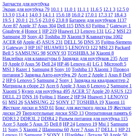
Запчасти для ноутбука
Экран для ноутбука
79
10.1
1
11.0
1
11.1
1
11.6
5
12.1
3
12.5
0
13.3
0
13.4
1
14.0
3
14.1
1
15.6
18
16.0
2
17.0
1
17.3
17
18.4
3
19.5
1
20.0
1
21.5
6
23.0
6
23.8
8
Батареи для ноутбуков
1137
Acer
87
Apple
37
Asus
304
Dell
115
DNS
63
Fujitsu
7
Gateway
1
Gigabyte
4
Honor
1
HP
219
Huawei
13
Lenovo
131
LG
2
MSI
23
Samsung
39
Sony
43
Toshiba
39
Xiaomi
9
Клавиатуры
1002
ACER
68
Apple
45
ASUS
231
DELL
56
DNS
35
Fujitsu-Siemens
3
Gateway
3
HP
167
HUAWEI
5
LENOVO
122
MSI
23
Packard
Bell
5
SAMSUNG
98
SONY
93
TOSHIBA
34
Xiaomi
8
Наклейки для клавиатуры
6
Зарядки для ноутбуков
235
Acer
19
Apple
0
Asus
56
Dell
24
HP
46
Lenovo
41
LG
1
Microsoft
5
MSI
3
Razer
1
Samsung
8
Sony
10
Toshiba
13
Xiaomi
3
Провод
питания
5
Зарядка Авто-ноутбук
29
Acer
2
Apple
1
Asus
8
Dell
2
HP
6
Lenovo
5
Samsung
2
Sony
1
Зарядка на квадракоптер
2
Матрицы в сборе
23
Acer
6
Apple
3
Asus
6
Lenovo
2
Samsung
1
Xiaomi
5
Кулер для ноутбука
495
ACER
57
Apple
20
ASUS
123
DELL
23
DNS
16
Fujitsu
1
Hasee
2
HP
94
Huawei
3
LENOVO
61
MSI
26
SAMSUNG
22
SONY
17
TOSHIBA
19
Xiaomi
11
Жесткие диски и SSD
61
Бокс для жесткого диска
19
Жесткие
диски
29
Твердотельные диски SSD
13
Оперативная память
6
DDR3
2
DDR3L
2
DDR4
2
Разъем питания для ноутбука
115
Acer
5
Apple
5
Asus
35
Dell
8
HP
24
Lenovo
19
Msi
1
Samsung
11
Sony
5
Xiaomi
2
Шарниры
60
Acer
7
Asus
17
DELL
1
HP
21
Lenovo
11
Samsung
2
SONY
1
Шлейфы / Детали
50
Apple
50