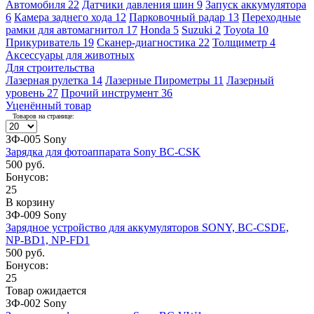
Автомобиля
22
Датчики давления шин
9
Запуск аккумулятора
6
Камера заднего хода
12
Парковочный радар
13
Переходные
рамки для автомагнитол
17
Honda
5
Suzuki
2
Toyota
10
Прикуриватель
19
Сканер-диагностика
22
Толщиметр
4
Аксессуары для животных
Для строительства
Лазерная рулетка
14
Лазерные Пирометры
11
Лазерный
уровень
27
Прочий инструмент
36
Уценённый товар
Товаров на странице:
ЗФ-005 Sony
Зарядка для фотоаппарата Sony BC-CSK
500 руб.
Бонусов:
25
В корзину
ЗФ-009 Sony
Зарядное устройство для аккумуляторов SONY, BC-CSDE,
NP-BD1, NP-FD1
500 руб.
Бонусов:
25
Товар ожидается
ЗФ-002 Sony