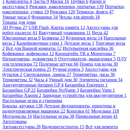
1
Комплекты
4
Ласты
9
Маски
16
Трубки
6
Рации и
аксессуары
6
Рюкзаки, наколенники, перчатки
139
Перчатки,
наколенники, сумки
19
Рюкзаки
120
Термосы, фляги
47
Умные часы
0
Фонарики
34
Чехлы для airpods
18
Товары для дома
3D Ручки
27
USB Flash, Карты памяти
12
Аксессуары для
робот-пылесос
61
Вакуумный упаковщик
11
Весы
42
Ювелирные весы
9
Безмены
13
Кухонные весы
14
Напольные
весы
2
Калибровочные гири
1
Детские весы
1
Торговые весы
2
Всё для Ванной комнаты
12
Интерьерная наклейка
36
Кофеварки, кофемолки
12
Кронштейн ТВ и Мониторы
7
Нитратомеры, дозиметры
6
Отпугиватели, мышеловки
5
ПДУ
для телевизора
72
Полезные штуки
66
Помпа для воды
30
Электрическая помпа
25
Ручная помпа
3
Аксессуары для
бутылок
2
Светильники, лампы
27
Термометры, часы
36
Термометры
32
Часы
4
Умный дом
30
Элементы питания
34
Аккумуляторные батареи GP
4
Батарейки Energizer
1
Батарейки GP
22
Батарейки NoName
3
Батарейки Varta
1
Батарейки Xiaomi
2
Зарядные устройства для аккумуляторов
1
Настольные игры и сувениры
Бокалы, кружки
138
Детские фотоаппараты, принтеры и
радиоуправляемые машинки
22
Копилки
61
Модельки
118
Мотоциклы
16
Настольные игры
38
Прикольные вещи
41
Автотовары
Автоаксессуары
28
Видеорегистратор
15
Всё для ремонта