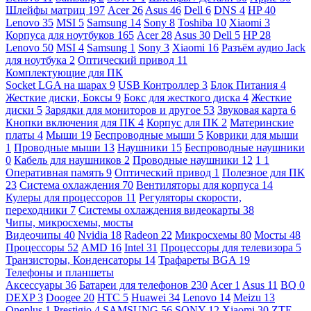
Шлейфы матриц
197
Acer
26
Asus
46
Dell
6
DNS
4
HP
40
Lenovo
35
MSI
5
Samsung
14
Sony
8
Toshiba
10
Xiaomi
3
Корпуса для ноутбуков
165
Acer
28
Asus
30
Dell
5
HP
28
Lenovo
50
MSI
4
Samsung
1
Sony
3
Xiaomi
16
Разъём аудио Jack
для ноутбука
2
Оптический привод
11
Комплектующие для ПК
Socket LGA на шарах
9
USB Контроллер
3
Блок Питания
4
Жесткие диски, Боксы
9
Бокс для жесткого диска
4
Жесткие
диски
5
Зарядки для мониторов и другое
53
Звуковая карта
6
Кнопки включения для ПК
4
Корпус для ПК
2
Материнские
платы
4
Мыши
19
Беспроводные мыши
5
Коврики для мыши
1
Проводные мыши
13
Наушники
15
Беспроводные наушники
0
Кабель для наушников
2
Проводные наушники
12
1
1
Оперативная память
9
Оптический привод
1
Полезное для ПК
23
Система охлаждения
70
Вентиляторы для корпуса
14
Кулеры для процессоров
11
Регуляторы скорости,
переходники
7
Системы охлаждения видеокарты
38
Чипы, микросхемы, мосты
Видеочипы
40
Nvidia
18
Radeon
22
Микросхемы
80
Мосты
48
Процессоры
52
AMD
16
Intel
31
Процессоры для телевизора
5
Транзисторы, Конденсаторы
14
Трафареты BGA
19
Телефоны и планшеты
Аксессуары
36
Батареи для телефонов
230
Acer
1
Asus
11
BQ
0
DEXP
3
Doogee
20
HTC
5
Huawei
34
Lenovo
14
Meizu
13
Oneplus
1
Prestigio
4
SAMSUNG
56
SONY
12
Xiaomi
30
ZTE