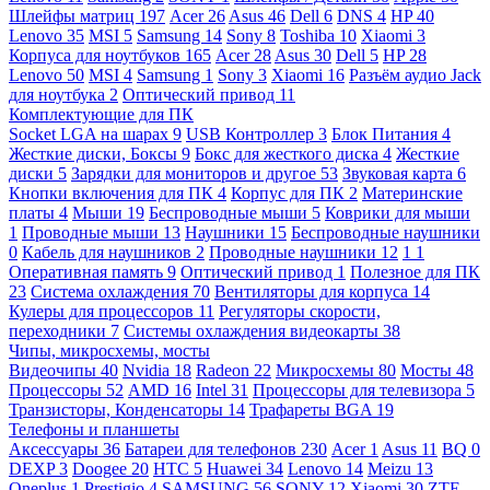
Шлейфы матриц
197
Acer
26
Asus
46
Dell
6
DNS
4
HP
40
Lenovo
35
MSI
5
Samsung
14
Sony
8
Toshiba
10
Xiaomi
3
Корпуса для ноутбуков
165
Acer
28
Asus
30
Dell
5
HP
28
Lenovo
50
MSI
4
Samsung
1
Sony
3
Xiaomi
16
Разъём аудио Jack
для ноутбука
2
Оптический привод
11
Комплектующие для ПК
Socket LGA на шарах
9
USB Контроллер
3
Блок Питания
4
Жесткие диски, Боксы
9
Бокс для жесткого диска
4
Жесткие
диски
5
Зарядки для мониторов и другое
53
Звуковая карта
6
Кнопки включения для ПК
4
Корпус для ПК
2
Материнские
платы
4
Мыши
19
Беспроводные мыши
5
Коврики для мыши
1
Проводные мыши
13
Наушники
15
Беспроводные наушники
0
Кабель для наушников
2
Проводные наушники
12
1
1
Оперативная память
9
Оптический привод
1
Полезное для ПК
23
Система охлаждения
70
Вентиляторы для корпуса
14
Кулеры для процессоров
11
Регуляторы скорости,
переходники
7
Системы охлаждения видеокарты
38
Чипы, микросхемы, мосты
Видеочипы
40
Nvidia
18
Radeon
22
Микросхемы
80
Мосты
48
Процессоры
52
AMD
16
Intel
31
Процессоры для телевизора
5
Транзисторы, Конденсаторы
14
Трафареты BGA
19
Телефоны и планшеты
Аксессуары
36
Батареи для телефонов
230
Acer
1
Asus
11
BQ
0
DEXP
3
Doogee
20
HTC
5
Huawei
34
Lenovo
14
Meizu
13
Oneplus
1
Prestigio
4
SAMSUNG
56
SONY
12
Xiaomi
30
ZTE