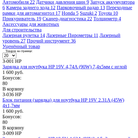
Автомобиля
22
Датчики давления шин
9
Запуск аккумулятора
6
Камера заднего хода
12
Парковочный радар
13
Переходные
рамки для автомагнитол
17
Honda
5
Suzuki
2
Toyota
10
Прикуриватель
19
Сканер-диагностика
22
Толщиметр
4
Аксессуары для животных
Для строительства
Лазерная рулетка
14
Лазерные Пирометры
11
Лазерный
уровень
27
Прочий инструмент
36
Уценённый товар
Товаров на странице:
З-001 HP
Зарядка для ноутбука HP 19V 4,74A (90W) 7,4x5мм с иглой
1 600 руб.
Бонусов:
80
В корзину
З-036 HP
Блок питания (зарядка) для ноутбука HP 19V 2.31A (45W)
4x1,7мм
1 600 руб.
Бонусов:
80
В корзину
З-009 HP