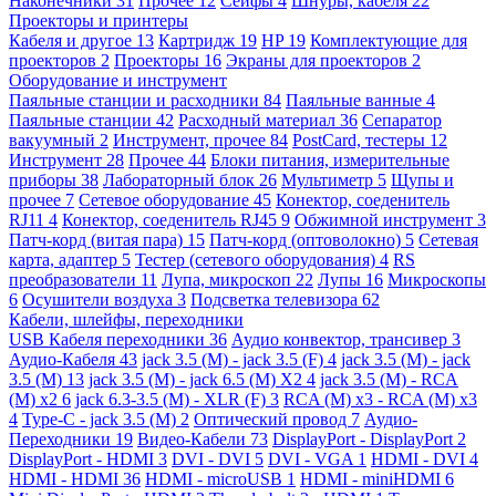
Наконечники
31
Прочее
12
Сейфы
4
Шнуры, кабеля
22
Проекторы и принтеры
Кабеля и другое
13
Картридж
19
HP
19
Комплектующие для
проекторов
2
Проекторы
16
Экраны для проекторов
2
Оборудование и инструмент
Паяльные станции и расходники
84
Паяльные ванные
4
Паяльные станции
42
Расходный материал
36
Сепаратор
вакуумный
2
Инструмент, прочее
84
PostCard, тестеры
12
Инструмент
28
Прочее
44
Блоки питания, измерительные
приборы
38
Лабораторный блок
26
Мультиметр
5
Щупы и
прочее
7
Сетевое оборудование
45
Конектор, соеденитель
RJ11
4
Конектор, соеденитель RJ45
9
Обжимной инструмент
3
Патч-корд (витая пара)
15
Патч-корд (оптоволокно)
5
Сетевая
карта, адаптер
5
Тестер (сетевого оборудования)
4
RS
преобразователи
11
Лупа, микроскоп
22
Лупы
16
Микроскопы
6
Осушители воздуха
3
Подсветка телевизора
62
Кабели, шлейфы, переходники
USB Кабеля переходники
36
Аудио конвектор, трансивер
3
Аудио-Кабеля
43
jack 3.5 (M) - jack 3.5 (F)
4
jack 3.5 (M) - jack
3.5 (M)
13
jack 3.5 (M) - jack 6.5 (M) X2
4
jack 3.5 (M) - RCA
(M) x2
6
jack 6.3-3.5 (M) - XLR (F)
3
RCA (M) x3 - RCA (M) x3
4
Type-C - jack 3.5 (M)
2
Оптический провод
7
Аудио-
Переходники
19
Видео-Кабели
73
DisplayPort - DisplayPort
2
DisplayPort - HDMI
3
DVI - DVI
5
DVI - VGA
1
HDMI - DVI
4
HDMI - HDMI
36
HDMI - microUSB
1
HDMI - miniHDMI
6