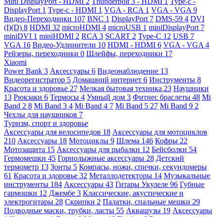
Mini DisplayPort - HDMI
2
Thunderbolt 3 - HDMI
1
Type-c -
DisplayPort
1
Type-c - HDMI
1
VGA - RCA
1
VGA - VGA
9
Видео-Переходники
107
BNC
1
DisplayPort
7
DMS-59
4
DVI
(I)(D)
8
HDMI
32
microHDMI
4
microUSB
1
miniDisplayPort
7
miniDVI
1
miniHDMI
2
RCA
3
SCART
2
Type-C
12
USB
7
VGA
16
Видео-Удлинители
10
HDMI - HDMI
6
VGA - VGA
4
Рейзеры, переходники
0
Шлейфы, переходники
17
Xiaomi
Power Bank
3
Аксессуары
6
Видеонаблюдение
13
Видеорегистратор
5
Домашний интернет
6
Инструменты
8
Красота и здоровье
27
Мелкая бытовая техника
23
Наушники
13
Рюкзаки
6
Термосы
4
Умный дом
3
Фитнес браслеты
48
Mi
Band 2
8
Mi Band 3
4
Mi Band 4
7
Mi Band 5
27
Mi Band 9
2
Чехлы для наушников
7
Туризм, спорт и здоровье
Аксессуары для велосипедов
18
Аксессуары для мотоциклов
210
Аксессуары
18
Мотоциклы
9
Шлема
146
Кофры
22
Мотозащита
15
Аксессуары для рыбалки
12
Бейсболки
54
Гермомешки
45
Горнолыжные аксессуары
28
Детский
термометр
13
Зонты
5
Компасы, ножи, спички, секундомеры
61
Красота и здоровье
32
Металлодетекторы
14
Музыкальные
инструменты
184
Аксессуары
43
Гитары Укулеле
96
Губные
гармошки
12
Джембе
3
Классические, акустические и
электрогитары
28
Скрипки
2
Палатки, спальные мешки
29
Подводные маски, трубки, ласты
55
Аквашузы
19
Аксессуары