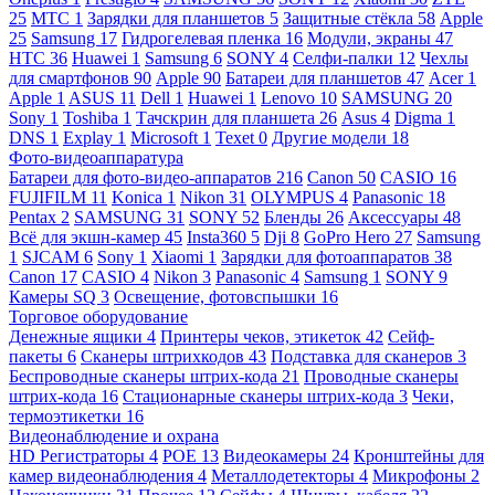
25
МТС
1
Зарядки для планшетов
5
Защитные стёкла
58
Apple
25
Samsung
17
Гидрогелевая пленка
16
Модули, экраны
47
HTC
36
Huawei
1
Samsung
6
SONY
4
Селфи-палки
12
Чехлы
для смартфонов
90
Apple
90
Батареи для планшетов
47
Acer
1
Apple
1
ASUS
11
Dell
1
Huawei
1
Lenovo
10
SAMSUNG
20
Sony
1
Toshiba
1
Тачскрин для планшета
26
Asus
4
Digma
1
DNS
1
Explay
1
Microsoft
1
Texet
0
Другие модели
18
Фото-видеоаппаратура
Батареи для фото-видео-аппаратов
216
Canon
50
CASIO
16
FUJIFILM
11
Konica
1
Nikon
31
OLYMPUS
4
Panasonic
18
Pentax
2
SAMSUNG
31
SONY
52
Бленды
26
Аксессуары
48
Всё для экшн-камер
45
Insta360
5
Dji
8
GoPro Hero
27
Samsung
1
SJCAM
6
Sony
1
Xiaomi
1
Зарядки для фотоаппаратов
38
Canon
17
CASIO
4
Nikon
3
Panasonic
4
Samsung
1
SONY
9
Камеры SQ
3
Освещение, фотовспышки
16
Торговое оборудование
Денежные ящики
4
Принтеры чеков, этикеток
42
Сейф-
пакеты
6
Сканеры штрихкодов
43
Подставка для сканеров
3
Беспроводные сканеры штрих-кода
21
Проводные сканеры
штрих-кода
16
Стационарные сканеры штрих-кода
3
Чеки,
термоэтикетки
16
Видеонаблюдение и охрана
HD Регистраторы
4
POE
13
Видеокамеры
24
Кронштейны для
камер видеонаблюдения
4
Металлодетекторы
4
Микрофоны
2