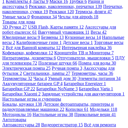
1
Комплекты
4
Ласты
9
Маски
16
Трубки
6
Рации и
аксессуары
6
Рюкзаки, наколенники, перчатки
139
Перчатки,
наколенники, сумки
19
Рюкзаки
120
Термосы, фляги
47
Умные часы
0
Фонарики
34
Чехлы для airpods
18
Товары для дома
3D Ручки
27
USB Flash, Карты памяти
12
Аксессуары для
робот-пылесос
61
Вакуумный упаковщик
11
Весы
42
Ювелирные весы
9
Безмены
13
Кухонные весы
14
Напольные
весы
2
Калибровочные гири
1
Детские весы
1
Торговые весы
2
Всё для Ванной комнаты
12
Интерьерная наклейка
36
Кофеварки, кофемолки
12
Кронштейн ТВ и Мониторы
7
Нитратомеры, дозиметры
6
Отпугиватели, мышеловки
5
ПДУ
для телевизора
72
Полезные штуки
66
Помпа для воды
30
Электрическая помпа
25
Ручная помпа
3
Аксессуары для
бутылок
2
Светильники, лампы
27
Термометры, часы
36
Термометры
32
Часы
4
Умный дом
30
Элементы питания
34
Аккумуляторные батареи GP
4
Батарейки Energizer
1
Батарейки GP
22
Батарейки NoName
3
Батарейки Varta
1
Батарейки Xiaomi
2
Зарядные устройства для аккумуляторов
1
Настольные игры и сувениры
Бокалы, кружки
138
Детские фотоаппараты, принтеры и
радиоуправляемые машинки
22
Копилки
61
Модельки
118
Мотоциклы
16
Настольные игры
38
Прикольные вещи
41
Автотовары
Автоаксессуары
28
Видеорегистратор
15
Всё для ремонта