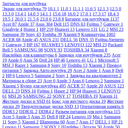
Запчасти для ноутбука
Экран для ноутбука
79
10.1
1
11.0
1
11.1
1
11.6
5
12.1
3
12.5
0
13.3
0
13.4
1
14.0
3
14.1
1
15.6
18
16.0
2
17.0
1
17.3
17
18.4
3
19.5
1
20.0
1
21.5
6
23.0
6
23.8
8
Батареи для ноутбуков
1137
Acer
87
Apple
37
Asus
304
Dell
115
DNS
63
Fujitsu
7
Gateway
1
Gigabyte
4
Honor
1
HP
219
Huawei
13
Lenovo
131
LG
2
MSI
23
Samsung
39
Sony
43
Toshiba
39
Xiaomi
9
Клавиатуры
1002
ACER
68
Apple
45
ASUS
231
DELL
56
DNS
35
Fujitsu-Siemens
3
Gateway
3
HP
167
HUAWEI
5
LENOVO
122
MSI
23
Packard
Bell
5
SAMSUNG
98
SONY
93
TOSHIBA
34
Xiaomi
8
Наклейки для клавиатуры
6
Зарядки для ноутбуков
235
Acer
19
Apple
0
Asus
56
Dell
24
HP
46
Lenovo
41
LG
1
Microsoft
5
MSI
3
Razer
1
Samsung
8
Sony
10
Toshiba
13
Xiaomi
3
Провод
питания
5
Зарядка Авто-ноутбук
29
Acer
2
Apple
1
Asus
8
Dell
2
HP
6
Lenovo
5
Samsung
2
Sony
1
Зарядка на квадракоптер
2
Матрицы в сборе
23
Acer
6
Apple
3
Asus
6
Lenovo
2
Samsung
1
Xiaomi
5
Кулер для ноутбука
495
ACER
57
Apple
20
ASUS
123
DELL
23
DNS
16
Fujitsu
1
Hasee
2
HP
94
Huawei
3
LENOVO
61
MSI
26
SAMSUNG
22
SONY
17
TOSHIBA
19
Xiaomi
11
Жесткие диски и SSD
61
Бокс для жесткого диска
19
Жесткие
диски
29
Твердотельные диски SSD
13
Оперативная память
6
DDR3
2
DDR3L
2
DDR4
2
Разъем питания для ноутбука
115
Acer
5
Apple
5
Asus
35
Dell
8
HP
24
Lenovo
19
Msi
1
Samsung
11
Sony
5
Xiaomi
2
Шарниры
60
Acer
7
Asus
17
DELL
1
HP
21
Lenovo
11
Samsung
2
SONY
1
Шлейфы / Детали
50
Apple
50