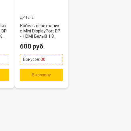
ДР-1242
ник
Кабель переходник
t DP
с Mini DisplayPort DP
,8
- HDMI Белый 1,8
метра
600 руб.
Бонусов:
30
В корзину