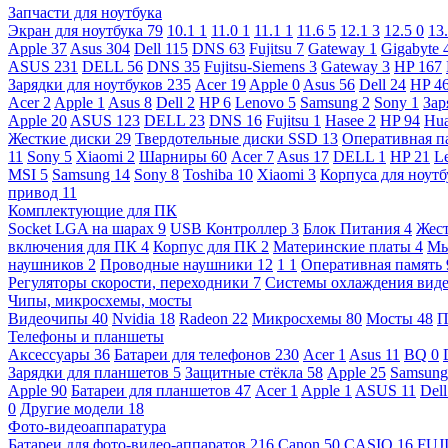
Запчасти для ноутбука
Экран для ноутбука
79
10.1
1
11.0
1
11.1
1
11.6
5
12.1
3
12.5
0
13
Apple
37
Asus
304
Dell
115
DNS
63
Fujitsu
7
Gateway
1
Gigabyte
ASUS
231
DELL
56
DNS
35
Fujitsu-Siemens
3
Gateway
3
HP
167
Зарядки для ноутбуков
235
Acer
19
Apple
0
Asus
56
Dell
24
HP
4
Acer
2
Apple
1
Asus
8
Dell
2
HP
6
Lenovo
5
Samsung
2
Sony
1
Зар
Apple
20
ASUS
123
DELL
23
DNS
16
Fujitsu
1
Hasee
2
HP
94
Hu
Жесткие диски
29
Твердотельные диски SSD
13
Оперативная п
11
Sony
5
Xiaomi
2
Шарниры
60
Acer
7
Asus
17
DELL
1
HP
21
L
MSI
5
Samsung
14
Sony
8
Toshiba
10
Xiaomi
3
Корпуса для ноут
привод
11
Комплектующие для ПК
Socket LGA на шарах
9
USB Контроллер
3
Блок Питания
4
Жест
включения для ПК
4
Корпус для ПК
2
Материнские платы
4
М
наушников
2
Проводные наушники
12
1
1
Оперативная память
Регуляторы скорости, переходники
7
Системы охлаждения вид
Чипы, микросхемы, мосты
Видеочипы
40
Nvidia
18
Radeon
22
Микросхемы
80
Мосты
48
П
Телефоны и планшеты
Аксессуары
36
Батареи для телефонов
230
Acer
1
Asus
11
BQ
0
Зарядки для планшетов
5
Защитные стёкла
58
Apple
25
Samsun
Apple
90
Батареи для планшетов
47
Acer
1
Apple
1
ASUS
11
Del
0
Другие модели
18
Фото-видеоаппаратура
Батареи для фото-видео-аппаратов
216
Canon
50
CASIO
16
FUJ