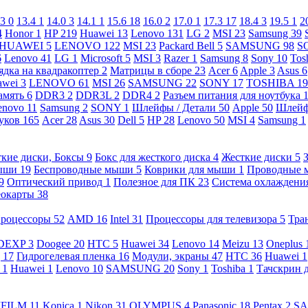
.3
0
13.4
1
14.0
3
14.1
1
15.6
18
16.0
2
17.0
1
17.3
17
18.4
3
19.5
1
2
4
Honor
1
HP
219
Huawei
13
Lenovo
131
LG
2
MSI
23
Samsung
39
HUAWEI
5
LENOVO
122
MSI
23
Packard Bell
5
SAMSUNG
98
S
6
Lenovo
41
LG
1
Microsoft
5
MSI
3
Razer
1
Samsung
8
Sony
10
Tos
ядка на квадракоптер
2
Матрицы в сборе
23
Acer
6
Apple
3
Asus
6
awei
3
LENOVO
61
MSI
26
SAMSUNG
22
SONY
17
TOSHIBA
19
амять
6
DDR3
2
DDR3L
2
DDR4
2
Разъем питания для ноутбука
enovo
11
Samsung
2
SONY
1
Шлейфы / Детали
50
Apple
50
Шлейф
буков
165
Acer
28
Asus
30
Dell
5
HP
28
Lenovo
50
MSI
4
Samsung
1
кие диски, Боксы
9
Бокс для жесткого диска
4
Жесткие диски
5
ыши
19
Беспроводные мыши
5
Коврики для мыши
1
Проводные
9
Оптический привод
1
Полезное для ПК
23
Система охлаждени
еокарты
38
роцессоры
52
AMD
16
Intel
31
Процессоры для телевизора
5
Тра
DEXP
3
Doogee
20
HTC
5
Huawei
34
Lenovo
14
Meizu
13
Oneplus
g
17
Гидрогелевая пленка
16
Модули, экраны
47
HTC
36
Huawei
1
l
1
Huawei
1
Lenovo
10
SAMSUNG
20
Sony
1
Toshiba
1
Тачскрин 
IFILM
11
Konica
1
Nikon
31
OLYMPUS
4
Panasonic
18
Pentax
2
S