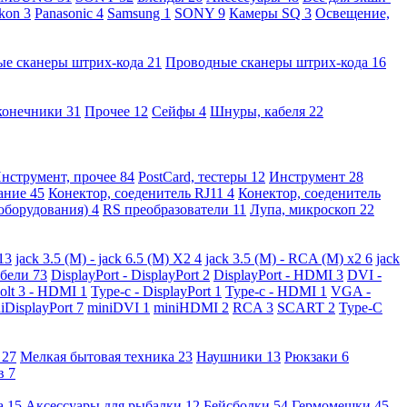
kon
3
Panasonic
4
Samsung
1
SONY
9
Камеры SQ
3
Освещение,
ые сканеры штрих-кода
21
Проводные сканеры штрих-кода
16
конечники
31
Прочее
12
Сейфы
4
Шнуры, кабеля
22
нструмент, прочее
84
PostCard, тестеры
12
Инструмент
28
вание
45
Конектор, соеденитель RJ11
4
Конектор, соеденитель
 оборудования)
4
RS преобразователи
11
Лупа, микроскоп
22
13
jack 3.5 (M) - jack 6.5 (M) X2
4
jack 3.5 (M) - RCA (M) x2
6
jack
абели
73
DisplayPort - DisplayPort
2
DisplayPort - HDMI
3
DVI -
olt 3 - HDMI
1
Type-c - DisplayPort
1
Type-c - HDMI
1
VGA -
iDisplayPort
7
miniDVI
1
miniHDMI
2
RCA
3
SCART
2
Type-C
е
27
Мелкая бытовая техника
23
Наушники
13
Рюкзаки
6
ов
7
а
15
Аксессуары для рыбалки
12
Бейсболки
54
Гермомешки
45