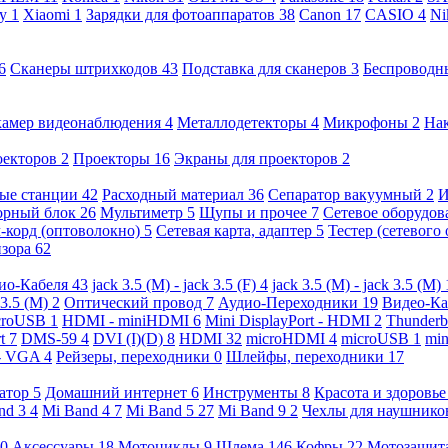
ny
1
Xiaomi
1
Зарядки для фотоаппаратов
38
Canon
17
CASIO
4
Ni
6
Сканеры штрихкодов
43
Подставка для сканеров
3
Беспроводн
камер видеонаблюдения
4
Металлодетекторы
4
Микрофоны
2
На
оекторов
2
Проекторы
16
Экраны для проекторов
2
ые станции
42
Расходный материал
36
Сепаратор вакуумный
2
И
орный блок
26
Мультиметр
5
Щупы и прочее
7
Сетевое оборудо
-корд (оптоволокно)
5
Сетевая карта, адаптер
5
Тестер (сетевого
изора
62
ио-Кабеля
43
jack 3.5 (M) - jack 3.5 (F)
4
jack 3.5 (M) - jack 3.5 (M)
 3.5 (M)
2
Оптический провод
7
Аудио-Переходники
19
Видео-К
croUSB
1
HDMI - miniHDMI
6
Mini DisplayPort - HDMI
2
Thunderb
rt
7
DMS-59
4
DVI (I)(D)
8
HDMI
32
microHDMI
4
microUSB
1
min
- VGA
4
Рейзеры, переходники
0
Шлейфы, переходники
17
ратор
5
Домашний интернет
6
Инструменты
8
Красота и здоровь
nd 3
4
Mi Band 4
7
Mi Band 5
27
Mi Band 9
2
Чехлы для наушник
0
Аксессуары
18
Мотоциклы
9
Шлема
146
Кофры
22
Мотозащит