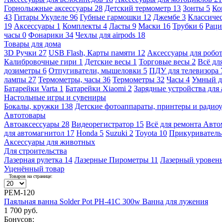
Горнолыжные аксессуары
28
Детский термометр
13
Зонты
5
Ко
43
Гитары Укулеле
96
Губные гармошки
12
Джембе
3
Классичес
19
Аксессуары
1
Комплекты
4
Ласты
9
Маски
16
Трубки
6
Раци
часы
0
Фонарики
34
Чехлы для airpods
18
Товары для дома
3D Ручки
27
USB Flash, Карты памяти
12
Аксессуары для робо
Калибровочные гири
1
Детские весы
1
Торговые весы
2
Всё дл
дозиметры
6
Отпугиватели, мышеловки
5
ПДУ для телевизора
лампы
27
Термометры, часы
36
Термометры
32
Часы
4
Умный 
Батарейки Varta
1
Батарейки Xiaomi
2
Зарядные устройства для
Настольные игры и сувениры
Бокалы, кружки
138
Детские фотоаппараты, принтеры и ради
Автотовары
Автоаксессуары
28
Видеорегистратор
15
Всё для ремонта Авт
для автомагнитол
17
Honda
5
Suzuki
2
Toyota
10
Прикуривател
Аксессуары для животных
Для строительства
Лазерная рулетка
14
Лазерные Пирометры
11
Лазерный уровен
Уценённый товар
Товаров на странице:
РЕМ-120
Паяльная ванна Solder Pot PH-41C 300w Ванна для лужения
1 700 руб.
Бонусов: