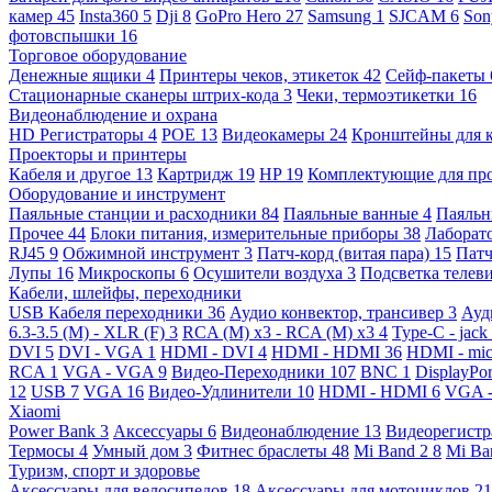
камер
45
Insta360
5
Dji
8
GoPro Hero
27
Samsung
1
SJCAM
6
So
фотовспышки
16
Торговое оборудование
Денежные ящики
4
Принтеры чеков, этикеток
42
Сейф-пакеты
Стационарные сканеры штрих-кода
3
Чеки, термоэтикетки
16
Видеонаблюдение и охрана
HD Регистраторы
4
POE
13
Видеокамеры
24
Кронштейны для 
Проекторы и принтеры
Кабеля и другое
13
Картридж
19
HP
19
Комплектующие для пр
Оборудование и инструмент
Паяльные станции и расходники
84
Паяльные ванные
4
Паяльн
Прочее
44
Блоки питания, измерительные приборы
38
Лаборат
RJ45
9
Обжимной инструмент
3
Патч-корд (витая пара)
15
Патч
Лупы
16
Микроскопы
6
Осушители воздуха
3
Подсветка телев
Кабели, шлейфы, переходники
USB Кабеля переходники
36
Аудио конвектор, трансивер
3
Ауд
6.3-3.5 (M) - XLR (F)
3
RCA (M) x3 - RCA (M) x3
4
Type-C - jack
DVI
5
DVI - VGA
1
HDMI - DVI
4
HDMI - HDMI
36
HDMI - mi
RCA
1
VGA - VGA
9
Видео-Переходники
107
BNC
1
DisplayPo
12
USB
7
VGA
16
Видео-Удлинители
10
HDMI - HDMI
6
VGA 
Xiaomi
Power Bank
3
Аксессуары
6
Видеонаблюдение
13
Видеорегист
Термосы
4
Умный дом
3
Фитнес браслеты
48
Mi Band 2
8
Mi Ba
Туризм, спорт и здоровье
Аксессуары для велосипедов
18
Аксессуары для мотоциклов
21