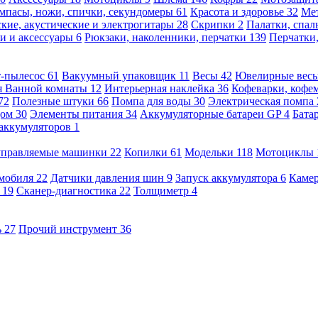
мпасы, ножи, спички, секундомеры
61
Красота и здоровье
32
Ме
кие, акустические и электрогитары
28
Скрипки
2
Палатки, спа
и и аксессуары
6
Рюкзаки, наколенники, перчатки
139
Перчатки
т-пылесос
61
Вакуумный упаковщик
11
Весы
42
Ювелирные вес
я Ванной комнаты
12
Интерьерная наклейка
36
Кофеварки, кофе
72
Полезные штуки
66
Помпа для воды
30
Электрическая помпа
дом
30
Элементы питания
34
Аккумуляторные батареи GP
4
Бата
 аккумуляторов
1
оуправляемые машинки
22
Копилки
61
Модельки
118
Мотоциклы
омобиля
22
Датчики давления шин
9
Запуск аккумулятора
6
Камер
ь
19
Сканер-диагностика
22
Толщиметр
4
ь
27
Прочий инструмент
36