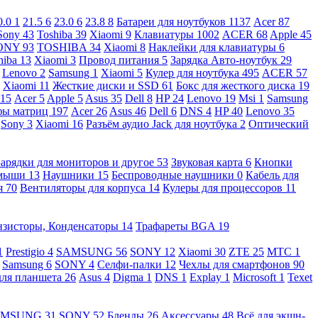
0.0
1
21.5
6
23.0
6
23.8
8
Батареи для ноутбуков
1137
Acer
87
Sony
43
Toshiba
39
Xiaomi
9
Клавиатуры
1002
ACER
68
Apple
45
ONY
93
TOSHIBA
34
Xiaomi
8
Наклейки для клавиатуры
6
hiba
13
Xiaomi
3
Провод питания
5
Зарядка Авто-ноутбук
29
Lenovo
2
Samsung
1
Xiaomi
5
Кулер для ноутбука
495
ACER
57
Xiaomi
11
Жесткие диски и SSD
61
Бокс для жесткого диска
19
115
Acer
5
Apple
5
Asus
35
Dell
8
HP
24
Lenovo
19
Msi
1
Samsung
ы матриц
197
Acer
26
Asus
46
Dell
6
DNS
4
HP
40
Lenovo
35
Sony
3
Xiaomi
16
Разъём аудио Jack для ноутбука
2
Оптический
Зарядки для мониторов и другое
53
Звуковая карта
6
Кнопки
 мыши
13
Наушники
15
Беспроводные наушники
0
Кабель для
я
70
Вентиляторы для корпуса
14
Кулеры для процессоров
11
нзисторы, Конденсаторы
14
Трафареты BGA
19
1
Prestigio
4
SAMSUNG
56
SONY
12
Xiaomi
30
ZTE
25
МТС
1
Samsung
6
SONY
4
Селфи-палки
12
Чехлы для смартфонов
90
для планшета
26
Asus
4
Digma
1
DNS
1
Explay
1
Microsoft
1
Texet
AMSUNG
31
SONY
52
Бленды
26
Аксессуары
48
Всё для экшн-