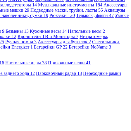
таллодетекторы
14
Музыкальные инструменты
184
Аксессуары
льные мешки
29
Подводные маски, трубки, ласты
55
Аквашузы
, наколенники, сумки
19
Рюкзаки
120
Термосы, фляги
47
Умные
ы
9
Безмены
13
Кухонные весы
14
Напольные весы
2
молки
12
Кронштейн ТВ и Мониторы
7
Нитратомеры,
25
Ручная помпа
3
Аксессуары для бутылок
2
Светильники,
рейки Energizer
1
Батарейки GP
22
Батарейки NoName
3
16
Настольные игры
38
Прикольные вещи
41
а заднего хода
12
Парковочный радар
13
Переходные рамки