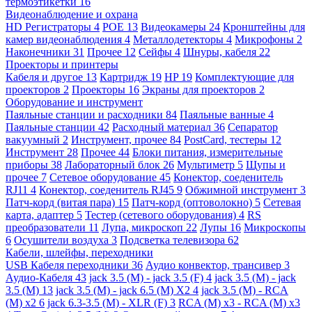
термоэтикетки
16
Видеонаблюдение и охрана
HD Регистраторы
4
POE
13
Видеокамеры
24
Кронштейны для
камер видеонаблюдения
4
Металлодетекторы
4
Микрофоны
2
Наконечники
31
Прочее
12
Сейфы
4
Шнуры, кабеля
22
Проекторы и принтеры
Кабеля и другое
13
Картридж
19
HP
19
Комплектующие для
проекторов
2
Проекторы
16
Экраны для проекторов
2
Оборудование и инструмент
Паяльные станции и расходники
84
Паяльные ванные
4
Паяльные станции
42
Расходный материал
36
Сепаратор
вакуумный
2
Инструмент, прочее
84
PostCard, тестеры
12
Инструмент
28
Прочее
44
Блоки питания, измерительные
приборы
38
Лабораторный блок
26
Мультиметр
5
Щупы и
прочее
7
Сетевое оборудование
45
Конектор, соеденитель
RJ11
4
Конектор, соеденитель RJ45
9
Обжимной инструмент
3
Патч-корд (витая пара)
15
Патч-корд (оптоволокно)
5
Сетевая
карта, адаптер
5
Тестер (сетевого оборудования)
4
RS
преобразователи
11
Лупа, микроскоп
22
Лупы
16
Микроскопы
6
Осушители воздуха
3
Подсветка телевизора
62
Кабели, шлейфы, переходники
USB Кабеля переходники
36
Аудио конвектор, трансивер
3
Аудио-Кабеля
43
jack 3.5 (M) - jack 3.5 (F)
4
jack 3.5 (M) - jack
3.5 (M)
13
jack 3.5 (M) - jack 6.5 (M) X2
4
jack 3.5 (M) - RCA
(M) x2
6
jack 6.3-3.5 (M) - XLR (F)
3
RCA (M) x3 - RCA (M) x3