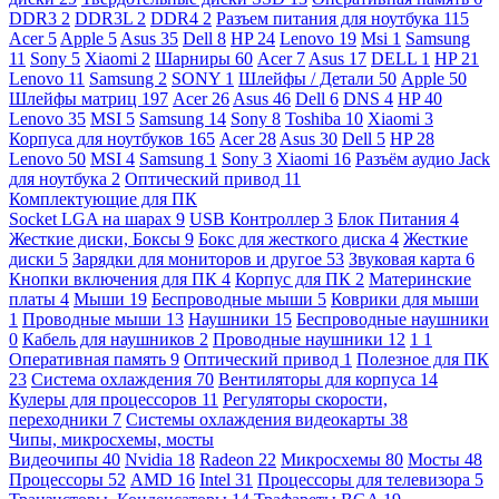
DDR3
2
DDR3L
2
DDR4
2
Разъем питания для ноутбука
115
Acer
5
Apple
5
Asus
35
Dell
8
HP
24
Lenovo
19
Msi
1
Samsung
11
Sony
5
Xiaomi
2
Шарниры
60
Acer
7
Asus
17
DELL
1
HP
21
Lenovo
11
Samsung
2
SONY
1
Шлейфы / Детали
50
Apple
50
Шлейфы матриц
197
Acer
26
Asus
46
Dell
6
DNS
4
HP
40
Lenovo
35
MSI
5
Samsung
14
Sony
8
Toshiba
10
Xiaomi
3
Корпуса для ноутбуков
165
Acer
28
Asus
30
Dell
5
HP
28
Lenovo
50
MSI
4
Samsung
1
Sony
3
Xiaomi
16
Разъём аудио Jack
для ноутбука
2
Оптический привод
11
Комплектующие для ПК
Socket LGA на шарах
9
USB Контроллер
3
Блок Питания
4
Жесткие диски, Боксы
9
Бокс для жесткого диска
4
Жесткие
диски
5
Зарядки для мониторов и другое
53
Звуковая карта
6
Кнопки включения для ПК
4
Корпус для ПК
2
Материнские
платы
4
Мыши
19
Беспроводные мыши
5
Коврики для мыши
1
Проводные мыши
13
Наушники
15
Беспроводные наушники
0
Кабель для наушников
2
Проводные наушники
12
1
1
Оперативная память
9
Оптический привод
1
Полезное для ПК
23
Система охлаждения
70
Вентиляторы для корпуса
14
Кулеры для процессоров
11
Регуляторы скорости,
переходники
7
Системы охлаждения видеокарты
38
Чипы, микросхемы, мосты
Видеочипы
40
Nvidia
18
Radeon
22
Микросхемы
80
Мосты
48
Процессоры
52
AMD
16
Intel
31
Процессоры для телевизора
5