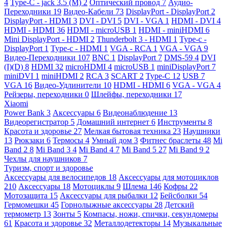
4
Type-C - jack 3.5 (M)
2
Оптический провод
7
Аудио-
Переходники
19
Видео-Кабели
73
DisplayPort - DisplayPort
2
DisplayPort - HDMI
3
DVI - DVI
5
DVI - VGA
1
HDMI - DVI
4
HDMI - HDMI
36
HDMI - microUSB
1
HDMI - miniHDMI
6
Mini DisplayPort - HDMI
2
Thunderbolt 3 - HDMI
1
Type-c -
DisplayPort
1
Type-c - HDMI
1
VGA - RCA
1
VGA - VGA
9
Видео-Переходники
107
BNC
1
DisplayPort
7
DMS-59
4
DVI
(I)(D)
8
HDMI
32
microHDMI
4
microUSB
1
miniDisplayPort
7
miniDVI
1
miniHDMI
2
RCA
3
SCART
2
Type-C
12
USB
7
VGA
16
Видео-Удлинители
10
HDMI - HDMI
6
VGA - VGA
4
Рейзеры, переходники
0
Шлейфы, переходники
17
Xiaomi
Power Bank
3
Аксессуары
6
Видеонаблюдение
13
Видеорегистратор
5
Домашний интернет
6
Инструменты
8
Красота и здоровье
27
Мелкая бытовая техника
23
Наушники
13
Рюкзаки
6
Термосы
4
Умный дом
3
Фитнес браслеты
48
Mi
Band 2
8
Mi Band 3
4
Mi Band 4
7
Mi Band 5
27
Mi Band 9
2
Чехлы для наушников
7
Туризм, спорт и здоровье
Аксессуары для велосипедов
18
Аксессуары для мотоциклов
210
Аксессуары
18
Мотоциклы
9
Шлема
146
Кофры
22
Мотозащита
15
Аксессуары для рыбалки
12
Бейсболки
54
Гермомешки
45
Горнолыжные аксессуары
28
Детский
термометр
13
Зонты
5
Компасы, ножи, спички, секундомеры
61
Красота и здоровье
32
Металлодетекторы
14
Музыкальные