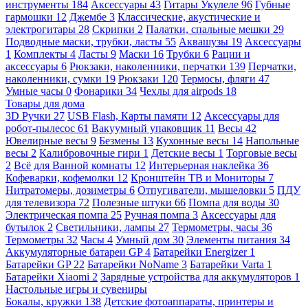
инструменты
184
Аксессуары
43
Гитары Укулеле
96
Губные
гармошки
12
Джембе
3
Классические, акустические и
электрогитары
28
Скрипки
2
Палатки, спальные мешки
29
Подводные маски, трубки, ласты
55
Аквашузы
19
Аксессуары
1
Комплекты
4
Ласты
9
Маски
16
Трубки
6
Рации и
аксессуары
6
Рюкзаки, наколенники, перчатки
139
Перчатки,
наколенники, сумки
19
Рюкзаки
120
Термосы, фляги
47
Умные часы
0
Фонарики
34
Чехлы для airpods
18
Товары для дома
3D Ручки
27
USB Flash, Карты памяти
12
Аксессуары для
робот-пылесос
61
Вакуумный упаковщик
11
Весы
42
Ювелирные весы
9
Безмены
13
Кухонные весы
14
Напольные
весы
2
Калибровочные гири
1
Детские весы
1
Торговые весы
2
Всё для Ванной комнаты
12
Интерьерная наклейка
36
Кофеварки, кофемолки
12
Кронштейн ТВ и Мониторы
7
Нитратомеры, дозиметры
6
Отпугиватели, мышеловки
5
ПДУ
для телевизора
72
Полезные штуки
66
Помпа для воды
30
Электрическая помпа
25
Ручная помпа
3
Аксессуары для
бутылок
2
Светильники, лампы
27
Термометры, часы
36
Термометры
32
Часы
4
Умный дом
30
Элементы питания
34
Аккумуляторные батареи GP
4
Батарейки Energizer
1
Батарейки GP
22
Батарейки NoName
3
Батарейки Varta
1
Батарейки Xiaomi
2
Зарядные устройства для аккумуляторов
1
Настольные игры и сувениры
Бокалы, кружки
138
Детские фотоаппараты, принтеры и