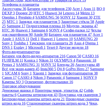
Транзисторы, Конденсаторы
14
Трафареты BGA
19
Телефоны и планшеты
Аксессуары
36
Батареи для телефонов
230
Acer
1
Asus
11
BQ
0
DEXP
3
Doogee
20
HTC
5
Huawei
34
Lenovo
14
Meizu
13
Oneplus
1
Prestigio
4
SAMSUNG
56
SONY
12
Xiaomi
30
ZTE
25
МТС
1
Зарядки для планшетов
5
Защитные стёкла
58
Apple
25
Samsung
17
Гидрогелевая пленка
16
Модули, экраны
47
HTC
36
Huawei
1
Samsung
6
SONY
4
Селфи-палки
12
Чехлы
для смартфонов
90
Apple
90
Батареи для планшетов
47
Acer
1
Apple
1
ASUS
11
Dell
1
Huawei
1
Lenovo
10
SAMSUNG
20
Sony
1
Toshiba
1
Тачскрин для планшета
26
Asus
4
Digma
1
DNS
1
Explay
1
Microsoft
1
Texet
0
Другие модели
18
Фото-видеоаппаратура
Батареи для фото-видео-аппаратов
216
Canon
50
CASIO
16
FUJIFILM
11
Konica
1
Nikon
31
OLYMPUS
4
Panasonic
18
Pentax
2
SAMSUNG
31
SONY
52
Бленды
26
Аксессуары
48
Всё для экшн-камер
45
Insta360
5
Dji
8
GoPro Hero
27
Samsung
1
SJCAM
6
Sony
1
Xiaomi
1
Зарядки для фотоаппаратов
38
Canon
17
CASIO
4
Nikon
3
Panasonic
4
Samsung
1
SONY
9
Камеры SQ
3
Освещение, фотовспышки
16
Торговое оборудование
Денежные ящики
4
Принтеры чеков, этикеток
42
Сейф-
пакеты
6
Сканеры штрихкодов
43
Подставка для сканеров
3
Беспроводные сканеры штрих-кода
21
Проводные сканеры
штрих-кода
16
Стационарные сканеры штрих-кода
3
Чеки,