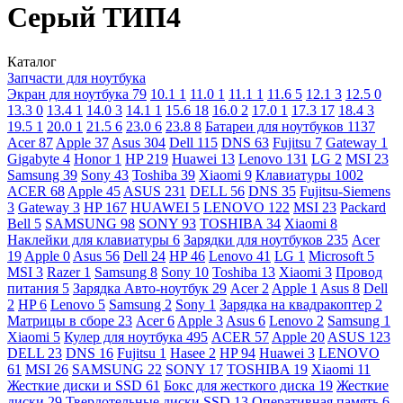
Серый ТИП4
Каталог
Запчасти для ноутбука
Экран для ноутбука
79
10.1
1
11.0
1
11.1
1
11.6
5
12.1
3
12.5
0
13.3
0
13.4
1
14.0
3
14.1
1
15.6
18
16.0
2
17.0
1
17.3
17
18.4
3
19.5
1
20.0
1
21.5
6
23.0
6
23.8
8
Батареи для ноутбуков
1137
Acer
87
Apple
37
Asus
304
Dell
115
DNS
63
Fujitsu
7
Gateway
1
Gigabyte
4
Honor
1
HP
219
Huawei
13
Lenovo
131
LG
2
MSI
23
Samsung
39
Sony
43
Toshiba
39
Xiaomi
9
Клавиатуры
1002
ACER
68
Apple
45
ASUS
231
DELL
56
DNS
35
Fujitsu-Siemens
3
Gateway
3
HP
167
HUAWEI
5
LENOVO
122
MSI
23
Packard
Bell
5
SAMSUNG
98
SONY
93
TOSHIBA
34
Xiaomi
8
Наклейки для клавиатуры
6
Зарядки для ноутбуков
235
Acer
19
Apple
0
Asus
56
Dell
24
HP
46
Lenovo
41
LG
1
Microsoft
5
MSI
3
Razer
1
Samsung
8
Sony
10
Toshiba
13
Xiaomi
3
Провод
питания
5
Зарядка Авто-ноутбук
29
Acer
2
Apple
1
Asus
8
Dell
2
HP
6
Lenovo
5
Samsung
2
Sony
1
Зарядка на квадракоптер
2
Матрицы в сборе
23
Acer
6
Apple
3
Asus
6
Lenovo
2
Samsung
1
Xiaomi
5
Кулер для ноутбука
495
ACER
57
Apple
20
ASUS
123
DELL
23
DNS
16
Fujitsu
1
Hasee
2
HP
94
Huawei
3
LENOVO
61
MSI
26
SAMSUNG
22
SONY
17
TOSHIBA
19
Xiaomi
11
Жесткие диски и SSD
61
Бокс для жесткого диска
19
Жесткие
диски
29
Твердотельные диски SSD
13
Оперативная память
6