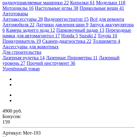
радиоуправляемые машинки
22
Копилки
61
Модельки
118
Мотоциклы
16
Настольные игры
38
Прикольные вещи
41
Автотовары
Автоаксессуары
28
Видеорегистратор
15
Всё для ремонта
Автомобиля
22
Датчики давления шин
9
Запуск аккумулятора
6
Камера заднего хода
12
Парковочный радар
13
Переходные
рамки для автомагнитол
17
Honda
5
Suzuki
2
Toyota
10
Прикуриватель
19
Сканер-диагностика
22
Толщиметр
4
Аксессуары для животных
Для строительства
Лазерная рулетка
14
Лазерные Пирометры
11
Лазерный
уровень
27
Прочий инструмент
36
Уценённый товар
4900 руб.
Бонусов:
159
Артикул:
Мот-193