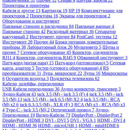
Наконечники
31
Прочее
12
Сейфы
4
Шнуры, кабеля
22
Проекторы и принтеры
Кабеля и другое
13
Картридж
19
HP
19
Комплектующие для
проекторов
2
Проекторы
16
Экраны для проекторов
2
Оборудование и инструмент
Паяльные станции и расходники
84
Паяльные ванные
4
Паяльные станции
42
Расходный материал
36
Сепаратор
вакуумный
2
Инструмент, прочее
84
PostCard, тестеры
12
Инструмент
28
Прочее
44
Блоки питания, измерительные
приборы
38
Лабораторный блок
26
Мультиметр
5
Щупы и
прочее
7
Сетевое оборудование
45
Конектор, соеденитель
RJ11
4
Конектор, соеденитель RJ45
9
Обжимной инструмент
3
Патч-корд (витая пара)
15
Патч-корд (оптоволокно)
5
Сетевая
карта, адаптер
5
Тестер (сетевого оборудования)
4
RS
преобразователи
11
Лупа, микроскоп
22
Лупы
16
Микроскопы
6
Осушители воздуха
3
Подсветка телевизора
62
Кабели, шлейфы, переходники
USB Кабеля переходники
36
Аудио конвектор, трансивер
3
Аудио-Кабеля
43
jack 3.5 (M) - jack 3.5 (F)
4
jack 3.5 (M) - jack
3.5 (M)
13
jack 3.5 (M) - jack 6.5 (M) X2
4
jack 3.5 (M) - RCA
(M) x2
6
jack 6.3-3.5 (M) - XLR (F)
3
RCA (M) x3 - RCA (M) x3
4
Type-C - jack 3.5 (M)
2
Оптический провод
7
Аудио-
Переходники
19
Видео-Кабели
73
DisplayPort - DisplayPort
2
DisplayPort - HDMI
3
DVI - DVI
5
DVI - VGA
1
HDMI - DVI
4
HDMI - HDMI
36
HDMI - microUSB
1
HDMI - miniHDMI
6