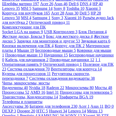
Шлейфы матриц
197
Acer
26
Asus
46
Dell
6
DNS
4
HP
40
Lenovo
35
MSI
5
Samsung
14
Sony
8
Toshiba
10
Xiaomi
3
Корпуса для ноутбуков
165
Acer
28
Asus
30
Dell
5
HP
28
Lenovo
50
MSI
4
Samsung
1
Sony
3
Xiaomi
16
Разъём аудио Jack
для ноутбука
2
Оптический привод
11
Комплектующие для ПК
Socket LGA на шарах
9
USB Контроллер
3
Блок Питания
4
Жесткие диски, Боксы
9
Бокс для жесткого диска
4
Жесткие
диски
5
Зарядки для мониторов и другое
53
Звуковая карта
6
Кнопки включения для ПК
4
Корпус для ПК
2
Материнские
платы
4
Мыши
19
Беспроводные мыши
5
Коврики для мыши
1
Проводные мыши
13
Наушники
15
Беспроводные наушники
0
Кабель для наушников
2
Проводные наушники
12
1
1
Оперативная память
9
Оптический привод
1
Полезное для ПК
23
Система охлаждения
70
Вентиляторы для корпуса
14
Кулеры для процессоров
11
Регуляторы скорости,
переходники
7
Системы охлаждения видеокарты
38
Чипы, микросхемы, мосты
Видеочипы
40
Nvidia
18
Radeon
22
Микросхемы
80
Мосты
48
Процессоры
52
AMD
16
Intel
31
Процессоры для телевизора
5
Транзисторы, Конденсаторы
14
Трафареты BGA
19
Телефоны и планшеты
Аксессуары
36
Батареи для телефонов
230
Acer
1
Asus
11
BQ
0
DEXP
3
Doogee
20
HTC
5
Huawei
34
Lenovo
14
Meizu
13
Oneplus
1
Prestigio
4
SAMSUNG
56
SONY
12
Xiaomi
30
ZTE