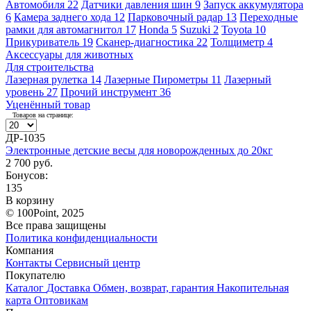
Автомобиля
22
Датчики давления шин
9
Запуск аккумулятора
6
Камера заднего хода
12
Парковочный радар
13
Переходные
рамки для автомагнитол
17
Honda
5
Suzuki
2
Toyota
10
Прикуриватель
19
Сканер-диагностика
22
Толщиметр
4
Аксессуары для животных
Для строительства
Лазерная рулетка
14
Лазерные Пирометры
11
Лазерный
уровень
27
Прочий инструмент
36
Уценённый товар
Товаров на странице:
ДР-1035
Электронные детские весы для новорожденных до 20кг
2 700 руб.
Бонусов:
135
В корзину
© 100Point, 2025
Все права защищены
Политика конфиденциальности
Компания
Контакты
Сервисный центр
Покупателю
Каталог
Доставка
Обмен, возврат, гарантия
Накопительная
карта
Оптовикам