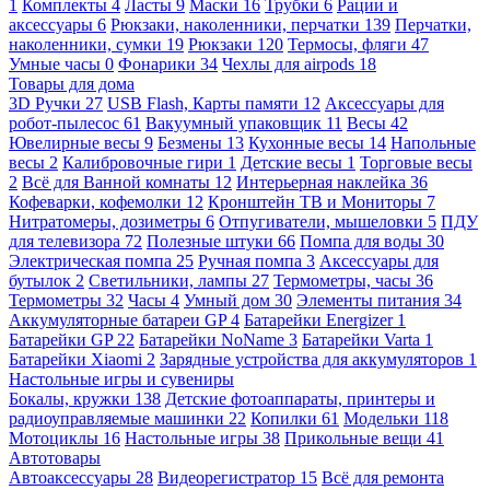
1
Комплекты
4
Ласты
9
Маски
16
Трубки
6
Рации и
аксессуары
6
Рюкзаки, наколенники, перчатки
139
Перчатки,
наколенники, сумки
19
Рюкзаки
120
Термосы, фляги
47
Умные часы
0
Фонарики
34
Чехлы для airpods
18
Товары для дома
3D Ручки
27
USB Flash, Карты памяти
12
Аксессуары для
робот-пылесос
61
Вакуумный упаковщик
11
Весы
42
Ювелирные весы
9
Безмены
13
Кухонные весы
14
Напольные
весы
2
Калибровочные гири
1
Детские весы
1
Торговые весы
2
Всё для Ванной комнаты
12
Интерьерная наклейка
36
Кофеварки, кофемолки
12
Кронштейн ТВ и Мониторы
7
Нитратомеры, дозиметры
6
Отпугиватели, мышеловки
5
ПДУ
для телевизора
72
Полезные штуки
66
Помпа для воды
30
Электрическая помпа
25
Ручная помпа
3
Аксессуары для
бутылок
2
Светильники, лампы
27
Термометры, часы
36
Термометры
32
Часы
4
Умный дом
30
Элементы питания
34
Аккумуляторные батареи GP
4
Батарейки Energizer
1
Батарейки GP
22
Батарейки NoName
3
Батарейки Varta
1
Батарейки Xiaomi
2
Зарядные устройства для аккумуляторов
1
Настольные игры и сувениры
Бокалы, кружки
138
Детские фотоаппараты, принтеры и
радиоуправляемые машинки
22
Копилки
61
Модельки
118
Мотоциклы
16
Настольные игры
38
Прикольные вещи
41
Автотовары
Автоаксессуары
28
Видеорегистратор
15
Всё для ремонта