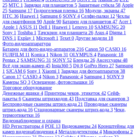
25
МТС
1
Зарядки для планшетов
5
Защитные стёкла
58
Apple
25
Samsung
17
Гидрогелевая пленка
16
Модули, экраны
47
HTC
36
Huawei
1
Samsung
6
SONY
4
Селфи-палки
12
Чехлы
для смартфонов
90
Apple
90
Батареи для планшетов
47
Acer
1
Apple
1
ASUS
11
Dell
1
Huawei
1
Lenovo
10
SAMSUNG
20
Sony
1
Toshiba
1
Тачскрин для планшета
26
Asus
4
Digma
1
DNS
1
Explay
1
Microsoft
1
Texet
0
Другие модели
18
Фото-видеоаппаратура
Батареи для фото-видео-аппаратов
216
Canon
50
CASIO
16
FUJIFILM
11
Konica
1
Nikon
31
OLYMPUS
4
Panasonic
18
Pentax
2
SAMSUNG
31
SONY
52
Бленды
26
Аксессуары
48
Всё для экшн-камер
45
Insta360
5
Dji
8
GoPro Hero
27
Samsung
1
SJCAM
6
Sony
1
Xiaomi
1
Зарядки для фотоаппаратов
38
Canon
17
CASIO
4
Nikon
3
Panasonic
4
Samsung
1
SONY
9
Камеры SQ
3
Освещение, фотовспышки
16
Торговое оборудование
Денежные ящики
4
Принтеры чеков, этикеток
42
Сейф-
пакеты
6
Сканеры штрихкодов
43
Подставка для сканеров
3
Беспроводные сканеры штрих-кода
21
Проводные сканеры
штрих-кода
16
Стационарные сканеры штрих-кода
3
Чеки,
термоэтикетки
16
Видеонаблюдение и охрана
HD Регистраторы
4
POE
13
Видеокамеры
24
Кронштейны для
камер видеонаблюдения
4
Металлодетекторы
4
Микрофоны
2