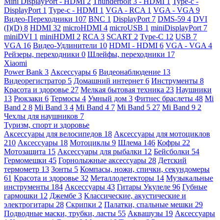
Mini DisplayPort - HDMI
2
Thunderbolt 3 - HDMI
1
Type-c -
DisplayPort
1
Type-c - HDMI
1
VGA - RCA
1
VGA - VGA
9
Видео-Переходники
107
BNC
1
DisplayPort
7
DMS-59
4
DVI
(I)(D)
8
HDMI
32
microHDMI
4
microUSB
1
miniDisplayPort
7
miniDVI
1
miniHDMI
2
RCA
3
SCART
2
Type-C
12
USB
7
VGA
16
Видео-Удлинители
10
HDMI - HDMI
6
VGA - VGA
4
Рейзеры, переходники
0
Шлейфы, переходники
17
Xiaomi
Power Bank
3
Аксессуары
6
Видеонаблюдение
13
Видеорегистратор
5
Домашний интернет
6
Инструменты
8
Красота и здоровье
27
Мелкая бытовая техника
23
Наушники
13
Рюкзаки
6
Термосы
4
Умный дом
3
Фитнес браслеты
48
Mi
Band 2
8
Mi Band 3
4
Mi Band 4
7
Mi Band 5
27
Mi Band 9
2
Чехлы для наушников
7
Туризм, спорт и здоровье
Аксессуары для велосипедов
18
Аксессуары для мотоциклов
210
Аксессуары
18
Мотоциклы
9
Шлема
146
Кофры
22
Мотозащита
15
Аксессуары для рыбалки
12
Бейсболки
54
Гермомешки
45
Горнолыжные аксессуары
28
Детский
термометр
13
Зонты
5
Компасы, ножи, спички, секундомеры
61
Красота и здоровье
32
Металлодетекторы
14
Музыкальные
инструменты
184
Аксессуары
43
Гитары Укулеле
96
Губные
гармошки
12
Джембе
3
Классические, акустические и
электрогитары
28
Скрипки
2
Палатки, спальные мешки
29
Подводные маски, трубки, ласты
55
Аквашузы
19
Аксессуары