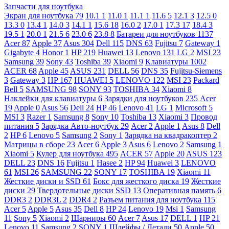
Запчасти для ноутбука
Экран для ноутбука
79
10.1
1
11.0
1
11.1
1
11.6
5
12.1
3
12.5
0
13.3
0
13.4
1
14.0
3
14.1
1
15.6
18
16.0
2
17.0
1
17.3
17
18.4
3
19.5
1
20.0
1
21.5
6
23.0
6
23.8
8
Батареи для ноутбуков
1137
Acer
87
Apple
37
Asus
304
Dell
115
DNS
63
Fujitsu
7
Gateway
1
Gigabyte
4
Honor
1
HP
219
Huawei
13
Lenovo
131
LG
2
MSI
23
Samsung
39
Sony
43
Toshiba
39
Xiaomi
9
Клавиатуры
1002
ACER
68
Apple
45
ASUS
231
DELL
56
DNS
35
Fujitsu-Siemens
3
Gateway
3
HP
167
HUAWEI
5
LENOVO
122
MSI
23
Packard
Bell
5
SAMSUNG
98
SONY
93
TOSHIBA
34
Xiaomi
8
Наклейки для клавиатуры
6
Зарядки для ноутбуков
235
Acer
19
Apple
0
Asus
56
Dell
24
HP
46
Lenovo
41
LG
1
Microsoft
5
MSI
3
Razer
1
Samsung
8
Sony
10
Toshiba
13
Xiaomi
3
Провод
питания
5
Зарядка Авто-ноутбук
29
Acer
2
Apple
1
Asus
8
Dell
2
HP
6
Lenovo
5
Samsung
2
Sony
1
Зарядка на квадракоптер
2
Матрицы в сборе
23
Acer
6
Apple
3
Asus
6
Lenovo
2
Samsung
1
Xiaomi
5
Кулер для ноутбука
495
ACER
57
Apple
20
ASUS
123
DELL
23
DNS
16
Fujitsu
1
Hasee
2
HP
94
Huawei
3
LENOVO
61
MSI
26
SAMSUNG
22
SONY
17
TOSHIBA
19
Xiaomi
11
Жесткие диски и SSD
61
Бокс для жесткого диска
19
Жесткие
диски
29
Твердотельные диски SSD
13
Оперативная память
6
DDR3
2
DDR3L
2
DDR4
2
Разъем питания для ноутбука
115
Acer
5
Apple
5
Asus
35
Dell
8
HP
24
Lenovo
19
Msi
1
Samsung
11
Sony
5
Xiaomi
2
Шарниры
60
Acer
7
Asus
17
DELL
1
HP
21
Lenovo
11
Samsung
2
SONY
1
Шлейфы / Детали
50
Apple
50