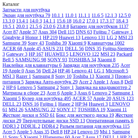
Каталог
Запчасти для ноутбука
Экран для ноутбука
79
10.1
1
11.0
1
11.1
1
11.6
5
12.1
3
12.5
0
13.3
0
13.4
1
14.0
3
14.1
1
15.6
18
16.0
2
17.0
1
17.3
17
18.4
3
19.5
1
20.0
1
21.5
6
23.0
6
23.8
8
Батареи для ноутбуков
1137
Acer
87
Apple
37
Asus
304
Dell
115
DNS
63
Fujitsu
7
Gateway
1
Gigabyte
4
Honor
1
HP
219
Huawei
13
Lenovo
131
LG
2
MSI
23
Samsung
39
Sony
43
Toshiba
39
Xiaomi
9
Клавиатуры
1002
ACER
68
Apple
45
ASUS
231
DELL
56
DNS
35
Fujitsu-Siemens
3
Gateway
3
HP
167
HUAWEI
5
LENOVO
122
MSI
23
Packard
Bell
5
SAMSUNG
98
SONY
93
TOSHIBA
34
Xiaomi
8
Наклейки для клавиатуры
6
Зарядки для ноутбуков
235
Acer
19
Apple
0
Asus
56
Dell
24
HP
46
Lenovo
41
LG
1
Microsoft
5
MSI
3
Razer
1
Samsung
8
Sony
10
Toshiba
13
Xiaomi
3
Провод
питания
5
Зарядка Авто-ноутбук
29
Acer
2
Apple
1
Asus
8
Dell
2
HP
6
Lenovo
5
Samsung
2
Sony
1
Зарядка на квадракоптер
2
Матрицы в сборе
23
Acer
6
Apple
3
Asus
6
Lenovo
2
Samsung
1
Xiaomi
5
Кулер для ноутбука
495
ACER
57
Apple
20
ASUS
123
DELL
23
DNS
16
Fujitsu
1
Hasee
2
HP
94
Huawei
3
LENOVO
61
MSI
26
SAMSUNG
22
SONY
17
TOSHIBA
19
Xiaomi
11
Жесткие диски и SSD
61
Бокс для жесткого диска
19
Жесткие
диски
29
Твердотельные диски SSD
13
Оперативная память
6
DDR3
2
DDR3L
2
DDR4
2
Разъем питания для ноутбука
115
Acer
5
Apple
5
Asus
35
Dell
8
HP
24
Lenovo
19
Msi
1
Samsung
11
Sony
5
Xiaomi
2
Шарниры
60
Acer
7
Asus
17
DELL
1
HP
21