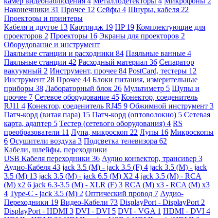
камер видеонаблюдения
4
Металлодетекторы
4
Микрофоны
2
Наконечники
31
Прочее
12
Сейфы
4
Шнуры, кабеля
22
Проекторы и принтеры
Кабеля и другое
13
Картридж
19
HP
19
Комплектующие для
проекторов
2
Проекторы
16
Экраны для проекторов
2
Оборудование и инструмент
Паяльные станции и расходники
84
Паяльные ванные
4
Паяльные станции
42
Расходный материал
36
Сепаратор
вакуумный
2
Инструмент, прочее
84
PostCard, тестеры
12
Инструмент
28
Прочее
44
Блоки питания, измерительные
приборы
38
Лабораторный блок
26
Мультиметр
5
Щупы и
прочее
7
Сетевое оборудование
45
Конектор, соеденитель
RJ11
4
Конектор, соеденитель RJ45
9
Обжимной инструмент
3
Патч-корд (витая пара)
15
Патч-корд (оптоволокно)
5
Сетевая
карта, адаптер
5
Тестер (сетевого оборудования)
4
RS
преобразователи
11
Лупа, микроскоп
22
Лупы
16
Микроскопы
6
Осушители воздуха
3
Подсветка телевизора
62
Кабели, шлейфы, переходники
USB Кабеля переходники
36
Аудио конвектор, трансивер
3
Аудио-Кабеля
43
jack 3.5 (M) - jack 3.5 (F)
4
jack 3.5 (M) - jack
3.5 (M)
13
jack 3.5 (M) - jack 6.5 (M) X2
4
jack 3.5 (M) - RCA
(M) x2
6
jack 6.3-3.5 (M) - XLR (F)
3
RCA (M) x3 - RCA (M) x3
4
Type-C - jack 3.5 (M)
2
Оптический провод
7
Аудио-
Переходники
19
Видео-Кабели
73
DisplayPort - DisplayPort
2
DisplayPort - HDMI
3
DVI - DVI
5
DVI - VGA
1
HDMI - DVI
4