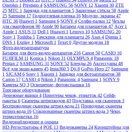
Oneplus
1
Prestigio
4
SAMSUNG
56
SONY
12
Xiaomi
30
ZTE
25
МТС
1
Зарядки для планшетов
5
Защитные стёкла
58
Apple
25
Samsung
17
Гидрогелевая пленка
16
Модули, экраны
47
HTC
36
Huawei
1
Samsung
6
SONY
4
Селфи-палки
12
Чехлы
для смартфонов
90
Apple
90
Батареи для планшетов
47
Acer
1
Apple
1
ASUS
11
Dell
1
Huawei
1
Lenovo
10
SAMSUNG
20
Sony
1
Toshiba
1
Тачскрин для планшета
26
Asus
4
Digma
1
DNS
1
Explay
1
Microsoft
1
Texet
0
Другие модели
18
Фото-видеоаппаратура
Батареи для фото-видео-аппаратов
216
Canon
50
CASIO
16
FUJIFILM
11
Konica
1
Nikon
31
OLYMPUS
4
Panasonic
18
Pentax
2
SAMSUNG
31
SONY
52
Бленды
26
Аксессуары
48
Всё для экшн-камер
45
Insta360
5
Dji
8
GoPro Hero
27
Samsung
1
SJCAM
6
Sony
1
Xiaomi
1
Зарядки для фотоаппаратов
38
Canon
17
CASIO
4
Nikon
3
Panasonic
4
Samsung
1
SONY
9
Камеры SQ
3
Освещение, фотовспышки
16
Торговое оборудование
Денежные ящики
4
Принтеры чеков, этикеток
42
Сейф-
пакеты
6
Сканеры штрихкодов
43
Подставка для сканеров
3
Беспроводные сканеры штрих-кода
21
Проводные сканеры
штрих-кода
16
Стационарные сканеры штрих-кода
3
Чеки,
термоэтикетки
16
Видеонаблюдение и охрана
HD Регистраторы
4
POE
13
Видеокамеры
24
Кронштейны для