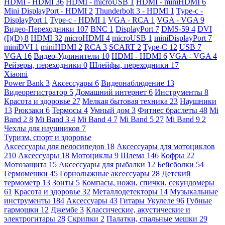
HDMI - HDMI
36
HDMI - microUSB
1
HDMI - miniHDMI
6
Mini DisplayPort - HDMI
2
Thunderbolt 3 - HDMI
1
Type-c -
DisplayPort
1
Type-c - HDMI
1
VGA - RCA
1
VGA - VGA
9
Видео-Переходники
107
BNC
1
DisplayPort
7
DMS-59
4
DVI
(I)(D)
8
HDMI
32
microHDMI
4
microUSB
1
miniDisplayPort
7
miniDVI
1
miniHDMI
2
RCA
3
SCART
2
Type-C
12
USB
7
VGA
16
Видео-Удлинители
10
HDMI - HDMI
6
VGA - VGA
4
Рейзеры, переходники
0
Шлейфы, переходники
17
Xiaomi
Power Bank
3
Аксессуары
6
Видеонаблюдение
13
Видеорегистратор
5
Домашний интернет
6
Инструменты
8
Красота и здоровье
27
Мелкая бытовая техника
23
Наушники
13
Рюкзаки
6
Термосы
4
Умный дом
3
Фитнес браслеты
48
Mi
Band 2
8
Mi Band 3
4
Mi Band 4
7
Mi Band 5
27
Mi Band 9
2
Чехлы для наушников
7
Туризм, спорт и здоровье
Аксессуары для велосипедов
18
Аксессуары для мотоциклов
210
Аксессуары
18
Мотоциклы
9
Шлема
146
Кофры
22
Мотозащита
15
Аксессуары для рыбалки
12
Бейсболки
54
Гермомешки
45
Горнолыжные аксессуары
28
Детский
термометр
13
Зонты
5
Компасы, ножи, спички, секундомеры
61
Красота и здоровье
32
Металлодетекторы
14
Музыкальные
инструменты
184
Аксессуары
43
Гитары Укулеле
96
Губные
гармошки
12
Джембе
3
Классические, акустические и
электрогитары
28
Скрипки
2
Палатки, спальные мешки
29