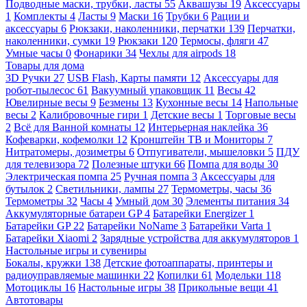
Подводные маски, трубки, ласты
55
Аквашузы
19
Аксессуары
1
Комплекты
4
Ласты
9
Маски
16
Трубки
6
Рации и
аксессуары
6
Рюкзаки, наколенники, перчатки
139
Перчатки,
наколенники, сумки
19
Рюкзаки
120
Термосы, фляги
47
Умные часы
0
Фонарики
34
Чехлы для airpods
18
Товары для дома
3D Ручки
27
USB Flash, Карты памяти
12
Аксессуары для
робот-пылесос
61
Вакуумный упаковщик
11
Весы
42
Ювелирные весы
9
Безмены
13
Кухонные весы
14
Напольные
весы
2
Калибровочные гири
1
Детские весы
1
Торговые весы
2
Всё для Ванной комнаты
12
Интерьерная наклейка
36
Кофеварки, кофемолки
12
Кронштейн ТВ и Мониторы
7
Нитратомеры, дозиметры
6
Отпугиватели, мышеловки
5
ПДУ
для телевизора
72
Полезные штуки
66
Помпа для воды
30
Электрическая помпа
25
Ручная помпа
3
Аксессуары для
бутылок
2
Светильники, лампы
27
Термометры, часы
36
Термометры
32
Часы
4
Умный дом
30
Элементы питания
34
Аккумуляторные батареи GP
4
Батарейки Energizer
1
Батарейки GP
22
Батарейки NoName
3
Батарейки Varta
1
Батарейки Xiaomi
2
Зарядные устройства для аккумуляторов
1
Настольные игры и сувениры
Бокалы, кружки
138
Детские фотоаппараты, принтеры и
радиоуправляемые машинки
22
Копилки
61
Модельки
118
Мотоциклы
16
Настольные игры
38
Прикольные вещи
41
Автотовары