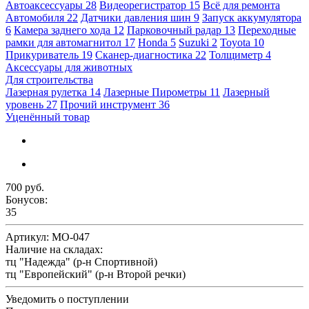
Автоаксессуары
28
Видеорегистратор
15
Всё для ремонта
Автомобиля
22
Датчики давления шин
9
Запуск аккумулятора
6
Камера заднего хода
12
Парковочный радар
13
Переходные
рамки для автомагнитол
17
Honda
5
Suzuki
2
Toyota
10
Прикуриватель
19
Сканер-диагностика
22
Толщиметр
4
Аксессуары для животных
Для строительства
Лазерная рулетка
14
Лазерные Пирометры
11
Лазерный
уровень
27
Прочий инструмент
36
Уценённый товар
700 руб.
Бонусов:
35
Артикул:
МО-047
Наличие на складах:
тц "Надежда" (р-н Спортивной)
тц "Европейский" (р-н Второй речки)
Уведомить о поступлении