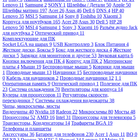
Lenovo
11
Samsung
2
SONY
1
Шлейфы / Детали
50
Apple
50
Шлейфы матриц
197
Acer
26
Asus
46
Dell
6
DNS
4
HP
40
Lenovo
35
MSI
5
Samsung
14
Sony
8
Toshiba
10
Xiaomi
3
Корпуса для ноутбуков
165
Acer
28
Asus
30
Dell
5
HP
28
Lenovo
50
MSI
4
Samsung
1
Sony
3
Xiaomi
16
Разъём аудио Jack
для ноутбука
2
Оптический привод
11
Комплектующие для ПК
Socket LGA на шарах
9
USB Контроллер
3
Блок Питания
4
Жесткие диски, Боксы
9
Бокс для жесткого диска
4
Жесткие
диски
5
Зарядки для мониторов и другое
53
Звуковая карта
6
Кнопки включения для ПК
4
Корпус для ПК
2
Материнские
платы
4
Мыши
19
Беспроводные мыши
5
Коврики для мыши
1
Проводные мыши
13
Наушники
15
Беспроводные наушники
0
Кабель для наушников
2
Проводные наушники
12
1
1
Оперативная память
9
Оптический привод
1
Полезное для ПК
23
Система охлаждения
70
Вентиляторы для корпуса
14
Кулеры для процессоров
11
Регуляторы скорости,
переходники
7
Системы охлаждения видеокарты
38
Чипы, микросхемы, мосты
Видеочипы
40
Nvidia
18
Radeon
22
Микросхемы
80
Мосты
48
Процессоры
52
AMD
16
Intel
31
Процессоры для телевизора
5
Транзисторы, Конденсаторы
14
Трафареты BGA
19
Телефоны и планшеты
Аксессуары
36
Батареи для телефонов
230
Acer
1
Asus
11
BQ
0
DEXP
3
Doogee
20
HTC
5
Huawei
34
Lenovo
14
Meizu
13