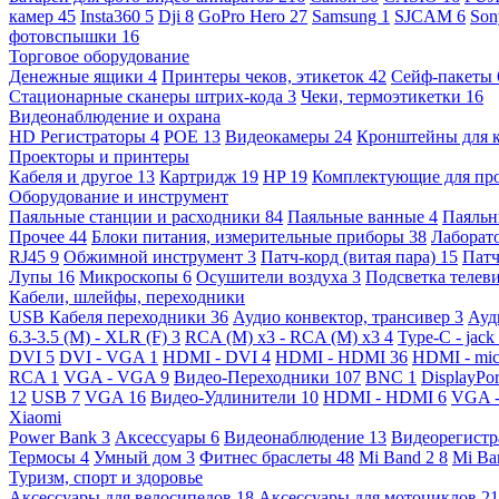
камер
45
Insta360
5
Dji
8
GoPro Hero
27
Samsung
1
SJCAM
6
So
фотовспышки
16
Торговое оборудование
Денежные ящики
4
Принтеры чеков, этикеток
42
Сейф-пакеты
Стационарные сканеры штрих-кода
3
Чеки, термоэтикетки
16
Видеонаблюдение и охрана
HD Регистраторы
4
POE
13
Видеокамеры
24
Кронштейны для 
Проекторы и принтеры
Кабеля и другое
13
Картридж
19
HP
19
Комплектующие для пр
Оборудование и инструмент
Паяльные станции и расходники
84
Паяльные ванные
4
Паяльн
Прочее
44
Блоки питания, измерительные приборы
38
Лаборат
RJ45
9
Обжимной инструмент
3
Патч-корд (витая пара)
15
Патч
Лупы
16
Микроскопы
6
Осушители воздуха
3
Подсветка телев
Кабели, шлейфы, переходники
USB Кабеля переходники
36
Аудио конвектор, трансивер
3
Ауд
6.3-3.5 (M) - XLR (F)
3
RCA (M) x3 - RCA (M) x3
4
Type-C - jack
DVI
5
DVI - VGA
1
HDMI - DVI
4
HDMI - HDMI
36
HDMI - mi
RCA
1
VGA - VGA
9
Видео-Переходники
107
BNC
1
DisplayPo
12
USB
7
VGA
16
Видео-Удлинители
10
HDMI - HDMI
6
VGA 
Xiaomi
Power Bank
3
Аксессуары
6
Видеонаблюдение
13
Видеорегист
Термосы
4
Умный дом
3
Фитнес браслеты
48
Mi Band 2
8
Mi Ba
Туризм, спорт и здоровье
Аксессуары для велосипедов
18
Аксессуары для мотоциклов
21