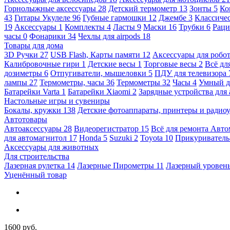
Горнолыжные аксессуары
28
Детский термометр
13
Зонты
5
Ко
43
Гитары Укулеле
96
Губные гармошки
12
Джембе
3
Классичес
19
Аксессуары
1
Комплекты
4
Ласты
9
Маски
16
Трубки
6
Раци
часы
0
Фонарики
34
Чехлы для airpods
18
Товары для дома
3D Ручки
27
USB Flash, Карты памяти
12
Аксессуары для робо
Калибровочные гири
1
Детские весы
1
Торговые весы
2
Всё дл
дозиметры
6
Отпугиватели, мышеловки
5
ПДУ для телевизора
лампы
27
Термометры, часы
36
Термометры
32
Часы
4
Умный 
Батарейки Varta
1
Батарейки Xiaomi
2
Зарядные устройства для
Настольные игры и сувениры
Бокалы, кружки
138
Детские фотоаппараты, принтеры и ради
Автотовары
Автоаксессуары
28
Видеорегистратор
15
Всё для ремонта Авт
для автомагнитол
17
Honda
5
Suzuki
2
Toyota
10
Прикуривател
Аксессуары для животных
Для строительства
Лазерная рулетка
14
Лазерные Пирометры
11
Лазерный уровен
Уценённый товар
1600 руб.