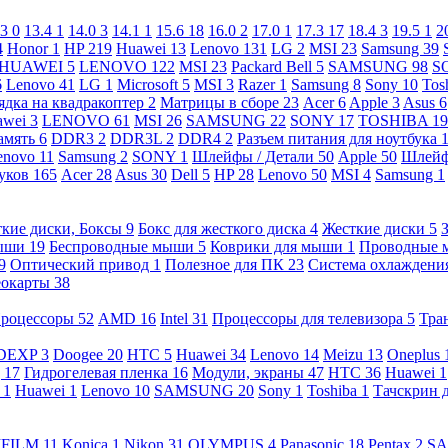
.3
0
13.4
1
14.0
3
14.1
1
15.6
18
16.0
2
17.0
1
17.3
17
18.4
3
19.5
1
2
4
Honor
1
HP
219
Huawei
13
Lenovo
131
LG
2
MSI
23
Samsung
39
HUAWEI
5
LENOVO
122
MSI
23
Packard Bell
5
SAMSUNG
98
S
6
Lenovo
41
LG
1
Microsoft
5
MSI
3
Razer
1
Samsung
8
Sony
10
Tos
ядка на квадракоптер
2
Матрицы в сборе
23
Acer
6
Apple
3
Asus
6
awei
3
LENOVO
61
MSI
26
SAMSUNG
22
SONY
17
TOSHIBA
19
амять
6
DDR3
2
DDR3L
2
DDR4
2
Разъем питания для ноутбука
enovo
11
Samsung
2
SONY
1
Шлейфы / Детали
50
Apple
50
Шлейф
буков
165
Acer
28
Asus
30
Dell
5
HP
28
Lenovo
50
MSI
4
Samsung
1
кие диски, Боксы
9
Бокс для жесткого диска
4
Жесткие диски
5
ыши
19
Беспроводные мыши
5
Коврики для мыши
1
Проводные
9
Оптический привод
1
Полезное для ПК
23
Система охлаждени
еокарты
38
роцессоры
52
AMD
16
Intel
31
Процессоры для телевизора
5
Тра
DEXP
3
Doogee
20
HTC
5
Huawei
34
Lenovo
14
Meizu
13
Oneplus
g
17
Гидрогелевая пленка
16
Модули, экраны
47
HTC
36
Huawei
1
l
1
Huawei
1
Lenovo
10
SAMSUNG
20
Sony
1
Toshiba
1
Тачскрин 
IFILM
11
Konica
1
Nikon
31
OLYMPUS
4
Panasonic
18
Pentax
2
S