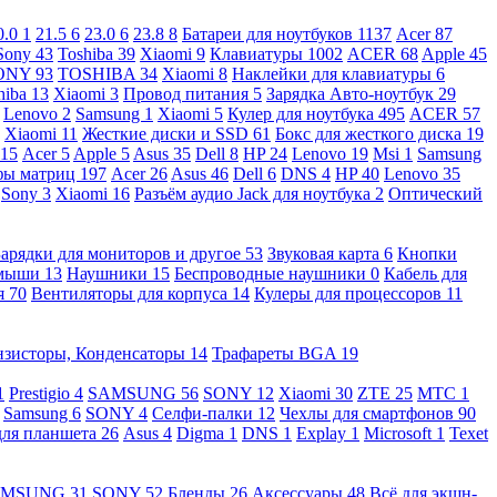
0.0
1
21.5
6
23.0
6
23.8
8
Батареи для ноутбуков
1137
Acer
87
Sony
43
Toshiba
39
Xiaomi
9
Клавиатуры
1002
ACER
68
Apple
45
ONY
93
TOSHIBA
34
Xiaomi
8
Наклейки для клавиатуры
6
hiba
13
Xiaomi
3
Провод питания
5
Зарядка Авто-ноутбук
29
Lenovo
2
Samsung
1
Xiaomi
5
Кулер для ноутбука
495
ACER
57
Xiaomi
11
Жесткие диски и SSD
61
Бокс для жесткого диска
19
115
Acer
5
Apple
5
Asus
35
Dell
8
HP
24
Lenovo
19
Msi
1
Samsung
ы матриц
197
Acer
26
Asus
46
Dell
6
DNS
4
HP
40
Lenovo
35
Sony
3
Xiaomi
16
Разъём аудио Jack для ноутбука
2
Оптический
Зарядки для мониторов и другое
53
Звуковая карта
6
Кнопки
 мыши
13
Наушники
15
Беспроводные наушники
0
Кабель для
я
70
Вентиляторы для корпуса
14
Кулеры для процессоров
11
нзисторы, Конденсаторы
14
Трафареты BGA
19
1
Prestigio
4
SAMSUNG
56
SONY
12
Xiaomi
30
ZTE
25
МТС
1
Samsung
6
SONY
4
Селфи-палки
12
Чехлы для смартфонов
90
для планшета
26
Asus
4
Digma
1
DNS
1
Explay
1
Microsoft
1
Texet
AMSUNG
31
SONY
52
Бленды
26
Аксессуары
48
Всё для экшн-