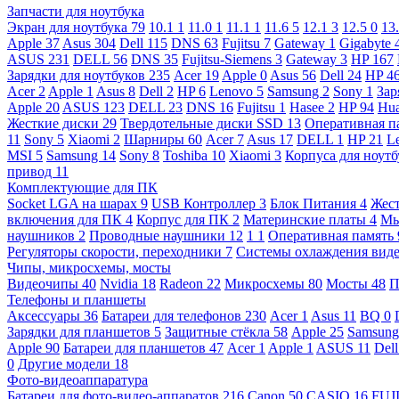
Запчасти для ноутбука
Экран для ноутбука
79
10.1
1
11.0
1
11.1
1
11.6
5
12.1
3
12.5
0
13
Apple
37
Asus
304
Dell
115
DNS
63
Fujitsu
7
Gateway
1
Gigabyte
ASUS
231
DELL
56
DNS
35
Fujitsu-Siemens
3
Gateway
3
HP
167
Зарядки для ноутбуков
235
Acer
19
Apple
0
Asus
56
Dell
24
HP
4
Acer
2
Apple
1
Asus
8
Dell
2
HP
6
Lenovo
5
Samsung
2
Sony
1
Зар
Apple
20
ASUS
123
DELL
23
DNS
16
Fujitsu
1
Hasee
2
HP
94
Hu
Жесткие диски
29
Твердотельные диски SSD
13
Оперативная п
11
Sony
5
Xiaomi
2
Шарниры
60
Acer
7
Asus
17
DELL
1
HP
21
L
MSI
5
Samsung
14
Sony
8
Toshiba
10
Xiaomi
3
Корпуса для ноут
привод
11
Комплектующие для ПК
Socket LGA на шарах
9
USB Контроллер
3
Блок Питания
4
Жест
включения для ПК
4
Корпус для ПК
2
Материнские платы
4
М
наушников
2
Проводные наушники
12
1
1
Оперативная память
Регуляторы скорости, переходники
7
Системы охлаждения вид
Чипы, микросхемы, мосты
Видеочипы
40
Nvidia
18
Radeon
22
Микросхемы
80
Мосты
48
П
Телефоны и планшеты
Аксессуары
36
Батареи для телефонов
230
Acer
1
Asus
11
BQ
0
Зарядки для планшетов
5
Защитные стёкла
58
Apple
25
Samsun
Apple
90
Батареи для планшетов
47
Acer
1
Apple
1
ASUS
11
Del
0
Другие модели
18
Фото-видеоаппаратура
Батареи для фото-видео-аппаратов
216
Canon
50
CASIO
16
FUJ