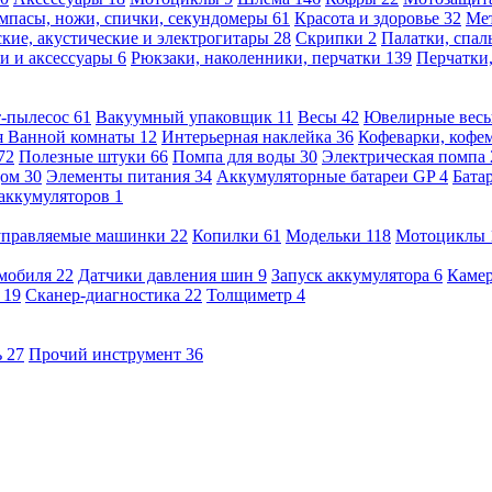
мпасы, ножи, спички, секундомеры
61
Красота и здоровье
32
Ме
кие, акустические и электрогитары
28
Скрипки
2
Палатки, спа
и и аксессуары
6
Рюкзаки, наколенники, перчатки
139
Перчатки
т-пылесос
61
Вакуумный упаковщик
11
Весы
42
Ювелирные вес
я Ванной комнаты
12
Интерьерная наклейка
36
Кофеварки, кофе
72
Полезные штуки
66
Помпа для воды
30
Электрическая помпа
дом
30
Элементы питания
34
Аккумуляторные батареи GP
4
Бата
 аккумуляторов
1
оуправляемые машинки
22
Копилки
61
Модельки
118
Мотоциклы
омобиля
22
Датчики давления шин
9
Запуск аккумулятора
6
Камер
ь
19
Сканер-диагностика
22
Толщиметр
4
ь
27
Прочий инструмент
36