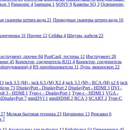
kon
3
Panasonic
4
Samsung
1
SONY
9
Камеры SQ
3
Освещение,
ые сканеры штрих-кода
21
Проводные сканеры штрих-кода
16
конечники
31
Прочее
12
Сейфы
4
Шнуры, кабеля
22
нструмент, прочее
84
PostCard, тестеры
12
Инструмент
28
вание
45
Конектор, соеденитель RJ11
4
Конектор, соеденитель
 оборудования)
4
RS преобразователи
11
Лупа, микроскоп
22
13
jack 3.5 (M) - jack 6.5 (M) X2
4
jack 3.5 (M) - RCA (M) x2
6
jack
абели
73
DisplayPort - DisplayPort
2
DisplayPort - HDMI
3
DVI -
olt 3 - HDMI
1
Type-c - DisplayPort
1
Type-c - HDMI
1
VGA -
iDisplayPort
7
miniDVI
1
miniHDMI
2
RCA
3
SCART
2
Type-C
е
27
Мелкая бытовая техника
23
Наушники
13
Рюкзаки
6
ов
7
а
15
Аксессуары для рыбалки
12
Бейсболки
54
Гермомешки
45