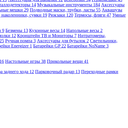
таллодетекторы
14
Музыкальные инструменты
184
Аксессуары
льные мешки
29
Подводные маски, трубки, ласты
55
Аквашузы
, наколенники, сумки
19
Рюкзаки
120
Термосы, фляги
47
Умные
ы
9
Безмены
13
Кухонные весы
14
Напольные весы
2
молки
12
Кронштейн ТВ и Мониторы
7
Нитратомеры,
25
Ручная помпа
3
Аксессуары для бутылок
2
Светильники,
рейки Energizer
1
Батарейки GP
22
Батарейки NoName
3
16
Настольные игры
38
Прикольные вещи
41
а заднего хода
12
Парковочный радар
13
Переходные рамки