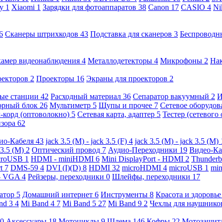
ny
1
Xiaomi
1
Зарядки для фотоаппаратов
38
Canon
17
CASIO
4
Ni
6
Сканеры штрихкодов
43
Подставка для сканеров
3
Беспроводн
камер видеонаблюдения
4
Металлодетекторы
4
Микрофоны
2
На
оекторов
2
Проекторы
16
Экраны для проекторов
2
ые станции
42
Расходный материал
36
Сепаратор вакуумный
2
И
орный блок
26
Мультиметр
5
Щупы и прочее
7
Сетевое оборудо
-корд (оптоволокно)
5
Сетевая карта, адаптер
5
Тестер (сетевого
изора
62
ио-Кабеля
43
jack 3.5 (M) - jack 3.5 (F)
4
jack 3.5 (M) - jack 3.5 (M)
 3.5 (M)
2
Оптический провод
7
Аудио-Переходники
19
Видео-К
croUSB
1
HDMI - miniHDMI
6
Mini DisplayPort - HDMI
2
Thunderb
rt
7
DMS-59
4
DVI (I)(D)
8
HDMI
32
microHDMI
4
microUSB
1
min
- VGA
4
Рейзеры, переходники
0
Шлейфы, переходники
17
ратор
5
Домашний интернет
6
Инструменты
8
Красота и здоровь
nd 3
4
Mi Band 4
7
Mi Band 5
27
Mi Band 9
2
Чехлы для наушник
0
Аксессуары
18
Мотоциклы
9
Шлема
146
Кофры
22
Мотозащит