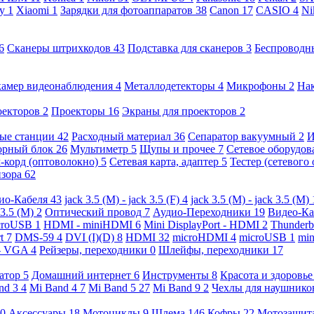
ny
1
Xiaomi
1
Зарядки для фотоаппаратов
38
Canon
17
CASIO
4
Ni
6
Сканеры штрихкодов
43
Подставка для сканеров
3
Беспроводн
камер видеонаблюдения
4
Металлодетекторы
4
Микрофоны
2
На
оекторов
2
Проекторы
16
Экраны для проекторов
2
ые станции
42
Расходный материал
36
Сепаратор вакуумный
2
И
орный блок
26
Мультиметр
5
Щупы и прочее
7
Сетевое оборудо
-корд (оптоволокно)
5
Сетевая карта, адаптер
5
Тестер (сетевого
изора
62
ио-Кабеля
43
jack 3.5 (M) - jack 3.5 (F)
4
jack 3.5 (M) - jack 3.5 (M)
 3.5 (M)
2
Оптический провод
7
Аудио-Переходники
19
Видео-К
croUSB
1
HDMI - miniHDMI
6
Mini DisplayPort - HDMI
2
Thunderb
rt
7
DMS-59
4
DVI (I)(D)
8
HDMI
32
microHDMI
4
microUSB
1
min
- VGA
4
Рейзеры, переходники
0
Шлейфы, переходники
17
ратор
5
Домашний интернет
6
Инструменты
8
Красота и здоровь
nd 3
4
Mi Band 4
7
Mi Band 5
27
Mi Band 9
2
Чехлы для наушник
0
Аксессуары
18
Мотоциклы
9
Шлема
146
Кофры
22
Мотозащит