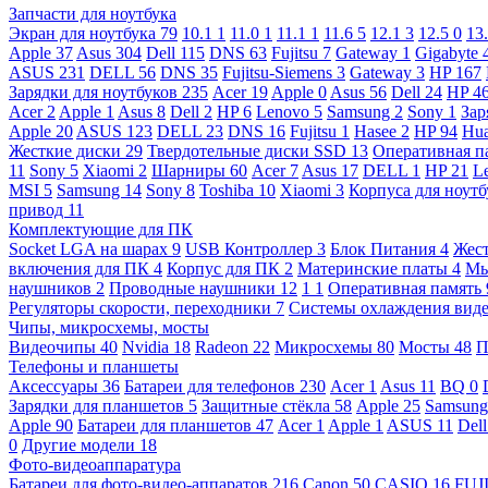
Запчасти для ноутбука
Экран для ноутбука
79
10.1
1
11.0
1
11.1
1
11.6
5
12.1
3
12.5
0
13
Apple
37
Asus
304
Dell
115
DNS
63
Fujitsu
7
Gateway
1
Gigabyte
ASUS
231
DELL
56
DNS
35
Fujitsu-Siemens
3
Gateway
3
HP
167
Зарядки для ноутбуков
235
Acer
19
Apple
0
Asus
56
Dell
24
HP
4
Acer
2
Apple
1
Asus
8
Dell
2
HP
6
Lenovo
5
Samsung
2
Sony
1
Зар
Apple
20
ASUS
123
DELL
23
DNS
16
Fujitsu
1
Hasee
2
HP
94
Hu
Жесткие диски
29
Твердотельные диски SSD
13
Оперативная п
11
Sony
5
Xiaomi
2
Шарниры
60
Acer
7
Asus
17
DELL
1
HP
21
L
MSI
5
Samsung
14
Sony
8
Toshiba
10
Xiaomi
3
Корпуса для ноут
привод
11
Комплектующие для ПК
Socket LGA на шарах
9
USB Контроллер
3
Блок Питания
4
Жест
включения для ПК
4
Корпус для ПК
2
Материнские платы
4
М
наушников
2
Проводные наушники
12
1
1
Оперативная память
Регуляторы скорости, переходники
7
Системы охлаждения вид
Чипы, микросхемы, мосты
Видеочипы
40
Nvidia
18
Radeon
22
Микросхемы
80
Мосты
48
П
Телефоны и планшеты
Аксессуары
36
Батареи для телефонов
230
Acer
1
Asus
11
BQ
0
Зарядки для планшетов
5
Защитные стёкла
58
Apple
25
Samsun
Apple
90
Батареи для планшетов
47
Acer
1
Apple
1
ASUS
11
Del
0
Другие модели
18
Фото-видеоаппаратура
Батареи для фото-видео-аппаратов
216
Canon
50
CASIO
16
FUJ