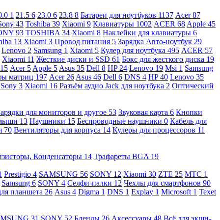
0.0
1
21.5
6
23.0
6
23.8
8
Батареи для ноутбуков
1137
Acer
87
Sony
43
Toshiba
39
Xiaomi
9
Клавиатуры
1002
ACER
68
Apple
45
ONY
93
TOSHIBA
34
Xiaomi
8
Наклейки для клавиатуры
6
hiba
13
Xiaomi
3
Провод питания
5
Зарядка Авто-ноутбук
29
Lenovo
2
Samsung
1
Xiaomi
5
Кулер для ноутбука
495
ACER
57
Xiaomi
11
Жесткие диски и SSD
61
Бокс для жесткого диска
19
115
Acer
5
Apple
5
Asus
35
Dell
8
HP
24
Lenovo
19
Msi
1
Samsung
ы матриц
197
Acer
26
Asus
46
Dell
6
DNS
4
HP
40
Lenovo
35
Sony
3
Xiaomi
16
Разъём аудио Jack для ноутбука
2
Оптический
Зарядки для мониторов и другое
53
Звуковая карта
6
Кнопки
 мыши
13
Наушники
15
Беспроводные наушники
0
Кабель для
я
70
Вентиляторы для корпуса
14
Кулеры для процессоров
11
нзисторы, Конденсаторы
14
Трафареты BGA
19
1
Prestigio
4
SAMSUNG
56
SONY
12
Xiaomi
30
ZTE
25
МТС
1
Samsung
6
SONY
4
Селфи-палки
12
Чехлы для смартфонов
90
для планшета
26
Asus
4
Digma
1
DNS
1
Explay
1
Microsoft
1
Texet
AMSUNG
31
SONY
52
Бленды
26
Аксессуары
48
Всё для экшн-