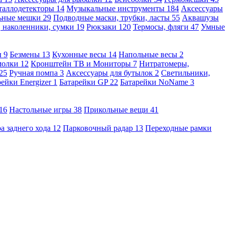
таллодетекторы
14
Музыкальные инструменты
184
Аксессуары
льные мешки
29
Подводные маски, трубки, ласты
55
Аквашузы
, наколенники, сумки
19
Рюкзаки
120
Термосы, фляги
47
Умные
ы
9
Безмены
13
Кухонные весы
14
Напольные весы
2
молки
12
Кронштейн ТВ и Мониторы
7
Нитратомеры,
25
Ручная помпа
3
Аксессуары для бутылок
2
Светильники,
рейки Energizer
1
Батарейки GP
22
Батарейки NoName
3
16
Настольные игры
38
Прикольные вещи
41
а заднего хода
12
Парковочный радар
13
Переходные рамки