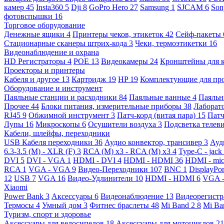
камер
45
Insta360
5
Dji
8
GoPro Hero
27
Samsung
1
SJCAM
6
So
фотовспышки
16
Торговое оборудование
Денежные ящики
4
Принтеры чеков, этикеток
42
Сейф-пакеты
Стационарные сканеры штрих-кода
3
Чеки, термоэтикетки
16
Видеонаблюдение и охрана
HD Регистраторы
4
POE
13
Видеокамеры
24
Кронштейны для 
Проекторы и принтеры
Кабеля и другое
13
Картридж
19
HP
19
Комплектующие для пр
Оборудование и инструмент
Паяльные станции и расходники
84
Паяльные ванные
4
Паяльн
Прочее
44
Блоки питания, измерительные приборы
38
Лаборат
RJ45
9
Обжимной инструмент
3
Патч-корд (витая пара)
15
Патч
Лупы
16
Микроскопы
6
Осушители воздуха
3
Подсветка телев
Кабели, шлейфы, переходники
USB Кабеля переходники
36
Аудио конвектор, трансивер
3
Ауд
6.3-3.5 (M) - XLR (F)
3
RCA (M) x3 - RCA (M) x3
4
Type-C - jack
DVI
5
DVI - VGA
1
HDMI - DVI
4
HDMI - HDMI
36
HDMI - mi
RCA
1
VGA - VGA
9
Видео-Переходники
107
BNC
1
DisplayPo
12
USB
7
VGA
16
Видео-Удлинители
10
HDMI - HDMI
6
VGA 
Xiaomi
Power Bank
3
Аксессуары
6
Видеонаблюдение
13
Видеорегист
Термосы
4
Умный дом
3
Фитнес браслеты
48
Mi Band 2
8
Mi Ba
Туризм, спорт и здоровье
Аксессуары для велосипедов
18
Аксессуары для мотоциклов
21