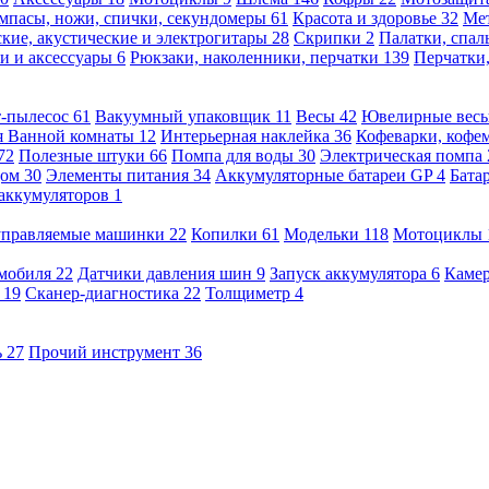
мпасы, ножи, спички, секундомеры
61
Красота и здоровье
32
Ме
кие, акустические и электрогитары
28
Скрипки
2
Палатки, спа
и и аксессуары
6
Рюкзаки, наколенники, перчатки
139
Перчатки
т-пылесос
61
Вакуумный упаковщик
11
Весы
42
Ювелирные вес
я Ванной комнаты
12
Интерьерная наклейка
36
Кофеварки, кофе
72
Полезные штуки
66
Помпа для воды
30
Электрическая помпа
дом
30
Элементы питания
34
Аккумуляторные батареи GP
4
Бата
 аккумуляторов
1
оуправляемые машинки
22
Копилки
61
Модельки
118
Мотоциклы
омобиля
22
Датчики давления шин
9
Запуск аккумулятора
6
Камер
ь
19
Сканер-диагностика
22
Толщиметр
4
ь
27
Прочий инструмент
36