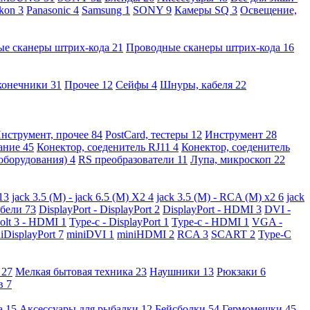
kon
3
Panasonic
4
Samsung
1
SONY
9
Камеры SQ
3
Освещение,
ые сканеры штрих-кода
21
Проводные сканеры штрих-кода
16
конечники
31
Прочее
12
Сейфы
4
Шнуры, кабеля
22
нструмент, прочее
84
PostCard, тестеры
12
Инструмент
28
вание
45
Конектор, соеденитель RJ11
4
Конектор, соеденитель
 оборудования)
4
RS преобразователи
11
Лупа, микроскоп
22
13
jack 3.5 (M) - jack 6.5 (M) X2
4
jack 3.5 (M) - RCA (M) x2
6
jack
абели
73
DisplayPort - DisplayPort
2
DisplayPort - HDMI
3
DVI -
olt 3 - HDMI
1
Type-c - DisplayPort
1
Type-c - HDMI
1
VGA -
iDisplayPort
7
miniDVI
1
miniHDMI
2
RCA
3
SCART
2
Type-C
е
27
Мелкая бытовая техника
23
Наушники
13
Рюкзаки
6
ов
7
а
15
Аксессуары для рыбалки
12
Бейсболки
54
Гермомешки
45