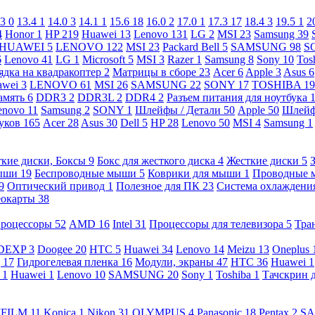
.3
0
13.4
1
14.0
3
14.1
1
15.6
18
16.0
2
17.0
1
17.3
17
18.4
3
19.5
1
2
4
Honor
1
HP
219
Huawei
13
Lenovo
131
LG
2
MSI
23
Samsung
39
HUAWEI
5
LENOVO
122
MSI
23
Packard Bell
5
SAMSUNG
98
S
6
Lenovo
41
LG
1
Microsoft
5
MSI
3
Razer
1
Samsung
8
Sony
10
Tos
ядка на квадракоптер
2
Матрицы в сборе
23
Acer
6
Apple
3
Asus
6
awei
3
LENOVO
61
MSI
26
SAMSUNG
22
SONY
17
TOSHIBA
19
амять
6
DDR3
2
DDR3L
2
DDR4
2
Разъем питания для ноутбука
enovo
11
Samsung
2
SONY
1
Шлейфы / Детали
50
Apple
50
Шлейф
буков
165
Acer
28
Asus
30
Dell
5
HP
28
Lenovo
50
MSI
4
Samsung
1
кие диски, Боксы
9
Бокс для жесткого диска
4
Жесткие диски
5
ыши
19
Беспроводные мыши
5
Коврики для мыши
1
Проводные
9
Оптический привод
1
Полезное для ПК
23
Система охлаждени
еокарты
38
роцессоры
52
AMD
16
Intel
31
Процессоры для телевизора
5
Тра
DEXP
3
Doogee
20
HTC
5
Huawei
34
Lenovo
14
Meizu
13
Oneplus
g
17
Гидрогелевая пленка
16
Модули, экраны
47
HTC
36
Huawei
1
l
1
Huawei
1
Lenovo
10
SAMSUNG
20
Sony
1
Toshiba
1
Тачскрин 
IFILM
11
Konica
1
Nikon
31
OLYMPUS
4
Panasonic
18
Pentax
2
S