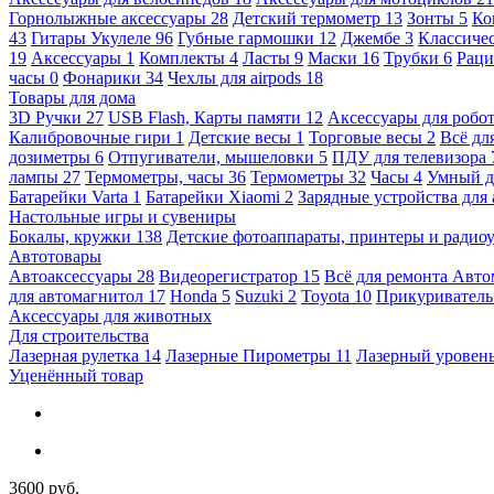
Горнолыжные аксессуары
28
Детский термометр
13
Зонты
5
Ко
43
Гитары Укулеле
96
Губные гармошки
12
Джембе
3
Классичес
19
Аксессуары
1
Комплекты
4
Ласты
9
Маски
16
Трубки
6
Раци
часы
0
Фонарики
34
Чехлы для airpods
18
Товары для дома
3D Ручки
27
USB Flash, Карты памяти
12
Аксессуары для робо
Калибровочные гири
1
Детские весы
1
Торговые весы
2
Всё дл
дозиметры
6
Отпугиватели, мышеловки
5
ПДУ для телевизора
лампы
27
Термометры, часы
36
Термометры
32
Часы
4
Умный 
Батарейки Varta
1
Батарейки Xiaomi
2
Зарядные устройства для
Настольные игры и сувениры
Бокалы, кружки
138
Детские фотоаппараты, принтеры и ради
Автотовары
Автоаксессуары
28
Видеорегистратор
15
Всё для ремонта Авт
для автомагнитол
17
Honda
5
Suzuki
2
Toyota
10
Прикуривател
Аксессуары для животных
Для строительства
Лазерная рулетка
14
Лазерные Пирометры
11
Лазерный уровен
Уценённый товар
3600 руб.