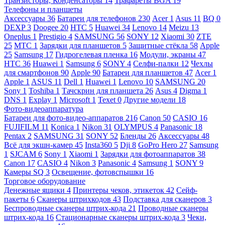
Транзисторы, Конденсаторы
14
Трафареты BGA
19
Телефоны и планшеты
Аксессуары
36
Батареи для телефонов
230
Acer
1
Asus
11
BQ
0
DEXP
3
Doogee
20
HTC
5
Huawei
34
Lenovo
14
Meizu
13
Oneplus
1
Prestigio
4
SAMSUNG
56
SONY
12
Xiaomi
30
ZTE
25
МТС
1
Зарядки для планшетов
5
Защитные стёкла
58
Apple
25
Samsung
17
Гидрогелевая пленка
16
Модули, экраны
47
HTC
36
Huawei
1
Samsung
6
SONY
4
Селфи-палки
12
Чехлы
для смартфонов
90
Apple
90
Батареи для планшетов
47
Acer
1
Apple
1
ASUS
11
Dell
1
Huawei
1
Lenovo
10
SAMSUNG
20
Sony
1
Toshiba
1
Тачскрин для планшета
26
Asus
4
Digma
1
DNS
1
Explay
1
Microsoft
1
Texet
0
Другие модели
18
Фото-видеоаппаратура
Батареи для фото-видео-аппаратов
216
Canon
50
CASIO
16
FUJIFILM
11
Konica
1
Nikon
31
OLYMPUS
4
Panasonic
18
Pentax
2
SAMSUNG
31
SONY
52
Бленды
26
Аксессуары
48
Всё для экшн-камер
45
Insta360
5
Dji
8
GoPro Hero
27
Samsung
1
SJCAM
6
Sony
1
Xiaomi
1
Зарядки для фотоаппаратов
38
Canon
17
CASIO
4
Nikon
3
Panasonic
4
Samsung
1
SONY
9
Камеры SQ
3
Освещение, фотовспышки
16
Торговое оборудование
Денежные ящики
4
Принтеры чеков, этикеток
42
Сейф-
пакеты
6
Сканеры штрихкодов
43
Подставка для сканеров
3
Беспроводные сканеры штрих-кода
21
Проводные сканеры
штрих-кода
16
Стационарные сканеры штрих-кода
3
Чеки,