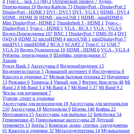
4
Type-C - jack 3.5 (M)
2
Оптический провод
7
Аудио-
Переходники
19
Видео-Кабели
73
DisplayPort - DisplayPort
2
DisplayPort - HDMI
3
DVI - DVI
5
DVI - VGA
1
HDMI - DVI
4
HDMI - HDMI
36
HDMI - microUSB
1
HDMI - miniHDMI
6
Mini DisplayPort - HDMI
2
Thunderbolt 3 - HDMI
1
Type-c -
DisplayPort
1
Type-c - HDMI
1
VGA - RCA
1
VGA - VGA
9
Видео-Переходники
107
BNC
1
DisplayPort
7
DMS-59
4
DVI
(I)(D)
8
HDMI
32
microHDMI
4
microUSB
1
miniDisplayPort
7
miniDVI
1
miniHDMI
2
RCA
3
SCART
2
Type-C
12
USB
7
VGA
16
Видео-Удлинители
10
HDMI - HDMI
6
VGA - VGA
4
Рейзеры, переходники
0
Шлейфы, переходники
17
Xiaomi
Power Bank
3
Аксессуары
6
Видеонаблюдение
13
Видеорегистратор
5
Домашний интернет
6
Инструменты
8
Красота и здоровье
27
Мелкая бытовая техника
23
Наушники
13
Рюкзаки
6
Термосы
4
Умный дом
3
Фитнес браслеты
48
Mi
Band 2
8
Mi Band 3
4
Mi Band 4
7
Mi Band 5
27
Mi Band 9
2
Чехлы для наушников
7
Туризм, спорт и здоровье
Аксессуары для велосипедов
18
Аксессуары для мотоциклов
210
Аксессуары
18
Мотоциклы
9
Шлема
146
Кофры
22
Мотозащита
15
Аксессуары для рыбалки
12
Бейсболки
54
Гермомешки
45
Горнолыжные аксессуары
28
Детский
термометр
13
Зонты
5
Компасы, ножи, спички, секундомеры
61
Красота и здоровье
32
Металлодетекторы
14
Музыкальные