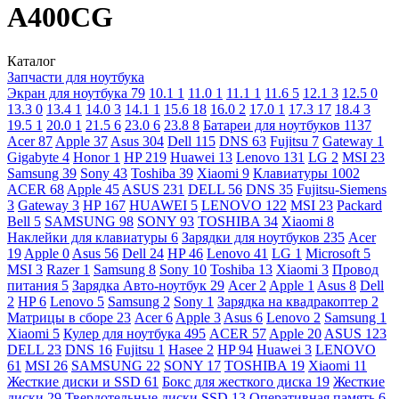
A400CG
Каталог
Запчасти для ноутбука
Экран для ноутбука
79
10.1
1
11.0
1
11.1
1
11.6
5
12.1
3
12.5
0
13.3
0
13.4
1
14.0
3
14.1
1
15.6
18
16.0
2
17.0
1
17.3
17
18.4
3
19.5
1
20.0
1
21.5
6
23.0
6
23.8
8
Батареи для ноутбуков
1137
Acer
87
Apple
37
Asus
304
Dell
115
DNS
63
Fujitsu
7
Gateway
1
Gigabyte
4
Honor
1
HP
219
Huawei
13
Lenovo
131
LG
2
MSI
23
Samsung
39
Sony
43
Toshiba
39
Xiaomi
9
Клавиатуры
1002
ACER
68
Apple
45
ASUS
231
DELL
56
DNS
35
Fujitsu-Siemens
3
Gateway
3
HP
167
HUAWEI
5
LENOVO
122
MSI
23
Packard
Bell
5
SAMSUNG
98
SONY
93
TOSHIBA
34
Xiaomi
8
Наклейки для клавиатуры
6
Зарядки для ноутбуков
235
Acer
19
Apple
0
Asus
56
Dell
24
HP
46
Lenovo
41
LG
1
Microsoft
5
MSI
3
Razer
1
Samsung
8
Sony
10
Toshiba
13
Xiaomi
3
Провод
питания
5
Зарядка Авто-ноутбук
29
Acer
2
Apple
1
Asus
8
Dell
2
HP
6
Lenovo
5
Samsung
2
Sony
1
Зарядка на квадракоптер
2
Матрицы в сборе
23
Acer
6
Apple
3
Asus
6
Lenovo
2
Samsung
1
Xiaomi
5
Кулер для ноутбука
495
ACER
57
Apple
20
ASUS
123
DELL
23
DNS
16
Fujitsu
1
Hasee
2
HP
94
Huawei
3
LENOVO
61
MSI
26
SAMSUNG
22
SONY
17
TOSHIBA
19
Xiaomi
11
Жесткие диски и SSD
61
Бокс для жесткого диска
19
Жесткие
диски
29
Твердотельные диски SSD
13
Оперативная память
6