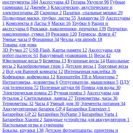
инструменты
184
Аксессуары
43
Гитары Укулеле
96
Губные
гармошки
12
Джембе
3
Классические, акустические и
электрогитары
28
Скрипки
2
Палатки, спальные мешки
29
Подводные маски, трубки, ласты
55
Аквашузы
19
Аксессуары
1
Комплекты
4
Ласты
9
Маски
16
Трубки
6
Рации и
аксессуары
6
Рюкзаки, наколенники, перчатки
139
Перчатки,
наколенники, сумки
19
Рюкзаки
120
Термосы, фляги
47
Умные часы
0
Фонарики
34
Чехлы для airpods
18
Товары для дома
3D Ручки
27
USB Flash, Карты памяти
12
Аксессуары для
робот-пылесос
61
Вакуумный упаковщик
11
Весы
42
Ювелирные весы
9
Безмены
13
Кухонные весы
14
Напольные
весы
2
Калибровочные гири
1
Детские весы
1
Торговые весы
2
Всё для Ванной комнаты
12
Интерьерная наклейка
36
Кофеварки, кофемолки
12
Кронштейн ТВ и Мониторы
7
Нитратомеры, дозиметры
6
Отпугиватели, мышеловки
5
ПДУ
для телевизора
72
Полезные штуки
66
Помпа для воды
30
Электрическая помпа
25
Ручная помпа
3
Аксессуары для
бутылок
2
Светильники, лампы
27
Термометры, часы
36
Термометры
32
Часы
4
Умный дом
30
Элементы питания
34
Аккумуляторные батареи GP
4
Батарейки Energizer
1
Батарейки GP
22
Батарейки NoName
3
Батарейки Varta
1
Батарейки Xiaomi
2
Зарядные устройства для аккумуляторов
1
Настольные игры и сувениры
Бокалы, кружки
138
Детские фотоаппараты, принтеры и