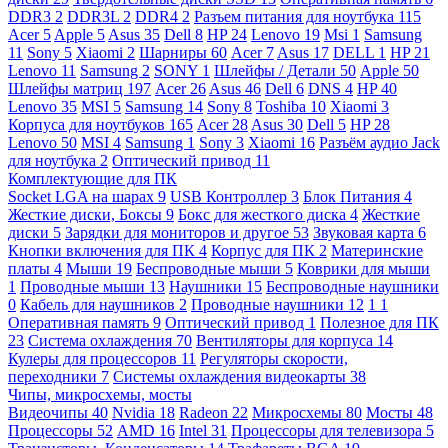
DDR3
2
DDR3L
2
DDR4
2
Разъем питания для ноутбука
115
Acer
5
Apple
5
Asus
35
Dell
8
HP
24
Lenovo
19
Msi
1
Samsung
11
Sony
5
Xiaomi
2
Шарниры
60
Acer
7
Asus
17
DELL
1
HP
21
Lenovo
11
Samsung
2
SONY
1
Шлейфы / Детали
50
Apple
50
Шлейфы матриц
197
Acer
26
Asus
46
Dell
6
DNS
4
HP
40
Lenovo
35
MSI
5
Samsung
14
Sony
8
Toshiba
10
Xiaomi
3
Корпуса для ноутбуков
165
Acer
28
Asus
30
Dell
5
HP
28
Lenovo
50
MSI
4
Samsung
1
Sony
3
Xiaomi
16
Разъём аудио Jack
для ноутбука
2
Оптический привод
11
Комплектующие для ПК
Socket LGA на шарах
9
USB Контроллер
3
Блок Питания
4
Жесткие диски, Боксы
9
Бокс для жесткого диска
4
Жесткие
диски
5
Зарядки для мониторов и другое
53
Звуковая карта
6
Кнопки включения для ПК
4
Корпус для ПК
2
Материнские
платы
4
Мыши
19
Беспроводные мыши
5
Коврики для мыши
1
Проводные мыши
13
Наушники
15
Беспроводные наушники
0
Кабель для наушников
2
Проводные наушники
12
1
1
Оперативная память
9
Оптический привод
1
Полезное для ПК
23
Система охлаждения
70
Вентиляторы для корпуса
14
Кулеры для процессоров
11
Регуляторы скорости,
переходники
7
Системы охлаждения видеокарты
38
Чипы, микросхемы, мосты
Видеочипы
40
Nvidia
18
Radeon
22
Микросхемы
80
Мосты
48
Процессоры
52
AMD
16
Intel
31
Процессоры для телевизора
5