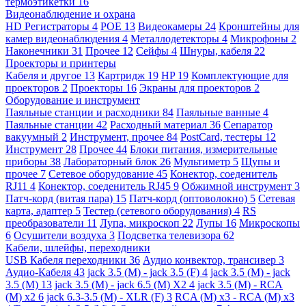
термоэтикетки
16
Видеонаблюдение и охрана
HD Регистраторы
4
POE
13
Видеокамеры
24
Кронштейны для
камер видеонаблюдения
4
Металлодетекторы
4
Микрофоны
2
Наконечники
31
Прочее
12
Сейфы
4
Шнуры, кабеля
22
Проекторы и принтеры
Кабеля и другое
13
Картридж
19
HP
19
Комплектующие для
проекторов
2
Проекторы
16
Экраны для проекторов
2
Оборудование и инструмент
Паяльные станции и расходники
84
Паяльные ванные
4
Паяльные станции
42
Расходный материал
36
Сепаратор
вакуумный
2
Инструмент, прочее
84
PostCard, тестеры
12
Инструмент
28
Прочее
44
Блоки питания, измерительные
приборы
38
Лабораторный блок
26
Мультиметр
5
Щупы и
прочее
7
Сетевое оборудование
45
Конектор, соеденитель
RJ11
4
Конектор, соеденитель RJ45
9
Обжимной инструмент
3
Патч-корд (витая пара)
15
Патч-корд (оптоволокно)
5
Сетевая
карта, адаптер
5
Тестер (сетевого оборудования)
4
RS
преобразователи
11
Лупа, микроскоп
22
Лупы
16
Микроскопы
6
Осушители воздуха
3
Подсветка телевизора
62
Кабели, шлейфы, переходники
USB Кабеля переходники
36
Аудио конвектор, трансивер
3
Аудио-Кабеля
43
jack 3.5 (M) - jack 3.5 (F)
4
jack 3.5 (M) - jack
3.5 (M)
13
jack 3.5 (M) - jack 6.5 (M) X2
4
jack 3.5 (M) - RCA
(M) x2
6
jack 6.3-3.5 (M) - XLR (F)
3
RCA (M) x3 - RCA (M) x3