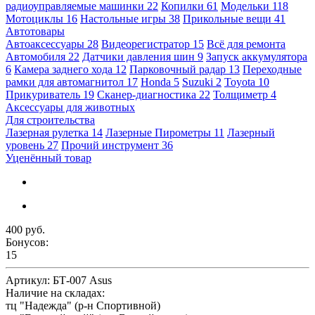
радиоуправляемые машинки
22
Копилки
61
Модельки
118
Мотоциклы
16
Настольные игры
38
Прикольные вещи
41
Автотовары
Автоаксессуары
28
Видеорегистратор
15
Всё для ремонта
Автомобиля
22
Датчики давления шин
9
Запуск аккумулятора
6
Камера заднего хода
12
Парковочный радар
13
Переходные
рамки для автомагнитол
17
Honda
5
Suzuki
2
Toyota
10
Прикуриватель
19
Сканер-диагностика
22
Толщиметр
4
Аксессуары для животных
Для строительства
Лазерная рулетка
14
Лазерные Пирометры
11
Лазерный
уровень
27
Прочий инструмент
36
Уценённый товар
400 руб.
Бонусов:
15
Артикул:
БТ-007 Asus
Наличие на складах:
тц "Надежда" (р-н Спортивной)