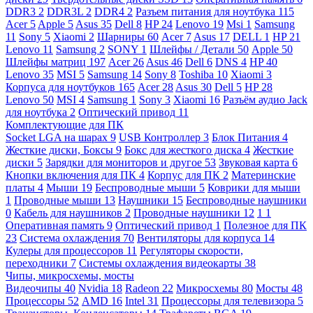
DDR3
2
DDR3L
2
DDR4
2
Разъем питания для ноутбука
115
Acer
5
Apple
5
Asus
35
Dell
8
HP
24
Lenovo
19
Msi
1
Samsung
11
Sony
5
Xiaomi
2
Шарниры
60
Acer
7
Asus
17
DELL
1
HP
21
Lenovo
11
Samsung
2
SONY
1
Шлейфы / Детали
50
Apple
50
Шлейфы матриц
197
Acer
26
Asus
46
Dell
6
DNS
4
HP
40
Lenovo
35
MSI
5
Samsung
14
Sony
8
Toshiba
10
Xiaomi
3
Корпуса для ноутбуков
165
Acer
28
Asus
30
Dell
5
HP
28
Lenovo
50
MSI
4
Samsung
1
Sony
3
Xiaomi
16
Разъём аудио Jack
для ноутбука
2
Оптический привод
11
Комплектующие для ПК
Socket LGA на шарах
9
USB Контроллер
3
Блок Питания
4
Жесткие диски, Боксы
9
Бокс для жесткого диска
4
Жесткие
диски
5
Зарядки для мониторов и другое
53
Звуковая карта
6
Кнопки включения для ПК
4
Корпус для ПК
2
Материнские
платы
4
Мыши
19
Беспроводные мыши
5
Коврики для мыши
1
Проводные мыши
13
Наушники
15
Беспроводные наушники
0
Кабель для наушников
2
Проводные наушники
12
1
1
Оперативная память
9
Оптический привод
1
Полезное для ПК
23
Система охлаждения
70
Вентиляторы для корпуса
14
Кулеры для процессоров
11
Регуляторы скорости,
переходники
7
Системы охлаждения видеокарты
38
Чипы, микросхемы, мосты
Видеочипы
40
Nvidia
18
Radeon
22
Микросхемы
80
Мосты
48
Процессоры
52
AMD
16
Intel
31
Процессоры для телевизора
5