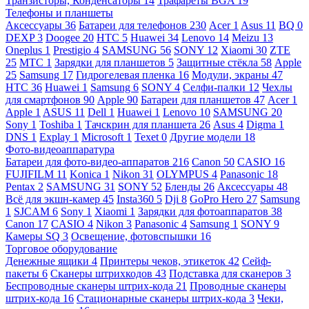
Транзисторы, Конденсаторы
14
Трафареты BGA
19
Телефоны и планшеты
Аксессуары
36
Батареи для телефонов
230
Acer
1
Asus
11
BQ
0
DEXP
3
Doogee
20
HTC
5
Huawei
34
Lenovo
14
Meizu
13
Oneplus
1
Prestigio
4
SAMSUNG
56
SONY
12
Xiaomi
30
ZTE
25
МТС
1
Зарядки для планшетов
5
Защитные стёкла
58
Apple
25
Samsung
17
Гидрогелевая пленка
16
Модули, экраны
47
HTC
36
Huawei
1
Samsung
6
SONY
4
Селфи-палки
12
Чехлы
для смартфонов
90
Apple
90
Батареи для планшетов
47
Acer
1
Apple
1
ASUS
11
Dell
1
Huawei
1
Lenovo
10
SAMSUNG
20
Sony
1
Toshiba
1
Тачскрин для планшета
26
Asus
4
Digma
1
DNS
1
Explay
1
Microsoft
1
Texet
0
Другие модели
18
Фото-видеоаппаратура
Батареи для фото-видео-аппаратов
216
Canon
50
CASIO
16
FUJIFILM
11
Konica
1
Nikon
31
OLYMPUS
4
Panasonic
18
Pentax
2
SAMSUNG
31
SONY
52
Бленды
26
Аксессуары
48
Всё для экшн-камер
45
Insta360
5
Dji
8
GoPro Hero
27
Samsung
1
SJCAM
6
Sony
1
Xiaomi
1
Зарядки для фотоаппаратов
38
Canon
17
CASIO
4
Nikon
3
Panasonic
4
Samsung
1
SONY
9
Камеры SQ
3
Освещение, фотовспышки
16
Торговое оборудование
Денежные ящики
4
Принтеры чеков, этикеток
42
Сейф-
пакеты
6
Сканеры штрихкодов
43
Подставка для сканеров
3
Беспроводные сканеры штрих-кода
21
Проводные сканеры
штрих-кода
16
Стационарные сканеры штрих-кода
3
Чеки,