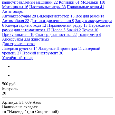
радиоуправляемые машинки
22
Копилки
61
Модельки
118
Мотоциклы
16
Настольные игры
38
Прикольные вещи
41
Автотовары
Автоаксессуары
28
Видеорегистратор
15
Всё для ремонта
Автомобиля
22
Датчики давления шин
9
Запуск аккумулятора
6
Камера заднего хода
12
Парковочный радар
13
Переходные
рамки для автомагнитол
17
Honda
5
Suzuki
2
Toyota
10
Прикуриватель
19
Сканер-диагностика
22
Толщиметр
4
Аксессуары для животных
Для строительства
Лазерная рулетка
14
Лазерные Пирометры
11
Лазерный
уровень
27
Прочий инструмент
36
Уценённый товар
500 руб.
Бонусов:
20
Артикул:
БТ-009 Asus
Наличие на складах:
тц "Надежда" (р-н Спортивной)