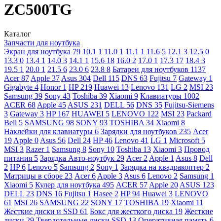
ZC500TG
Каталог
Запчасти для ноутбука
Экран для ноутбука
79
10.1
1
11.0
1
11.1
1
11.6
5
12.1
3
12.5
0
13.3
0
13.4
1
14.0
3
14.1
1
15.6
18
16.0
2
17.0
1
17.3
17
18.4
3
19.5
1
20.0
1
21.5
6
23.0
6
23.8
8
Батареи для ноутбуков
1137
Acer
87
Apple
37
Asus
304
Dell
115
DNS
63
Fujitsu
7
Gateway
1
Gigabyte
4
Honor
1
HP
219
Huawei
13
Lenovo
131
LG
2
MSI
23
Samsung
39
Sony
43
Toshiba
39
Xiaomi
9
Клавиатуры
1002
ACER
68
Apple
45
ASUS
231
DELL
56
DNS
35
Fujitsu-Siemens
3
Gateway
3
HP
167
HUAWEI
5
LENOVO
122
MSI
23
Packard
Bell
5
SAMSUNG
98
SONY
93
TOSHIBA
34
Xiaomi
8
Наклейки для клавиатуры
6
Зарядки для ноутбуков
235
Acer
19
Apple
0
Asus
56
Dell
24
HP
46
Lenovo
41
LG
1
Microsoft
5
MSI
3
Razer
1
Samsung
8
Sony
10
Toshiba
13
Xiaomi
3
Провод
питания
5
Зарядка Авто-ноутбук
29
Acer
2
Apple
1
Asus
8
Dell
2
HP
6
Lenovo
5
Samsung
2
Sony
1
Зарядка на квадракоптер
2
Матрицы в сборе
23
Acer
6
Apple
3
Asus
6
Lenovo
2
Samsung
1
Xiaomi
5
Кулер для ноутбука
495
ACER
57
Apple
20
ASUS
123
DELL
23
DNS
16
Fujitsu
1
Hasee
2
HP
94
Huawei
3
LENOVO
61
MSI
26
SAMSUNG
22
SONY
17
TOSHIBA
19
Xiaomi
11
Жесткие диски и SSD
61
Бокс для жесткого диска
19
Жесткие
диски
29
Твердотельные диски SSD
13
Оперативная память
6