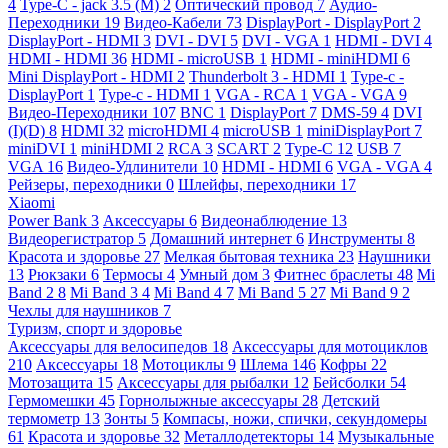
4
Type-C - jack 3.5 (M)
2
Оптический провод
7
Аудио-
Переходники
19
Видео-Кабели
73
DisplayPort - DisplayPort
2
DisplayPort - HDMI
3
DVI - DVI
5
DVI - VGA
1
HDMI - DVI
4
HDMI - HDMI
36
HDMI - microUSB
1
HDMI - miniHDMI
6
Mini DisplayPort - HDMI
2
Thunderbolt 3 - HDMI
1
Type-c -
DisplayPort
1
Type-c - HDMI
1
VGA - RCA
1
VGA - VGA
9
Видео-Переходники
107
BNC
1
DisplayPort
7
DMS-59
4
DVI
(I)(D)
8
HDMI
32
microHDMI
4
microUSB
1
miniDisplayPort
7
miniDVI
1
miniHDMI
2
RCA
3
SCART
2
Type-C
12
USB
7
VGA
16
Видео-Удлинители
10
HDMI - HDMI
6
VGA - VGA
4
Рейзеры, переходники
0
Шлейфы, переходники
17
Xiaomi
Power Bank
3
Аксессуары
6
Видеонаблюдение
13
Видеорегистратор
5
Домашний интернет
6
Инструменты
8
Красота и здоровье
27
Мелкая бытовая техника
23
Наушники
13
Рюкзаки
6
Термосы
4
Умный дом
3
Фитнес браслеты
48
Mi
Band 2
8
Mi Band 3
4
Mi Band 4
7
Mi Band 5
27
Mi Band 9
2
Чехлы для наушников
7
Туризм, спорт и здоровье
Аксессуары для велосипедов
18
Аксессуары для мотоциклов
210
Аксессуары
18
Мотоциклы
9
Шлема
146
Кофры
22
Мотозащита
15
Аксессуары для рыбалки
12
Бейсболки
54
Гермомешки
45
Горнолыжные аксессуары
28
Детский
термометр
13
Зонты
5
Компасы, ножи, спички, секундомеры
61
Красота и здоровье
32
Металлодетекторы
14
Музыкальные