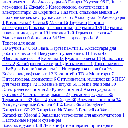
инструменты
184
Аксессуары
43
Гитары Укулеле
96
Губные
гармошки
12
Джембе
3
Классические, акустические и
электрогитары
28
Скрипки
2
Палатки, спальные мешки
29
Подводные маски, трубки, ласты
55
Аквашузы
19
Аксессуары
1
Комплекты
4
Ласты
9
Маски
16
Трубки
6
Рации и
аксессуары
6
Рюкзаки, наколенники, перчатки
139
Перчатки,
наколенники, сумки
19
Рюкзаки
120
Термосы, фляги
47
Умные часы
0
Фонарики
34
Чехлы для airpods
18
Товары для дома
3D Ручки
27
USB Flash, Карты памяти
12
Аксессуары для
робот-пылесос
61
Вакуумный упаковщик
11
Весы
42
Ювелирные весы
9
Безмены
13
Кухонные весы
14
Напольные
весы
2
Калибровочные гири
1
Детские весы
1
Торговые весы
2
Всё для Ванной комнаты
12
Интерьерная наклейка
36
Кофеварки, кофемолки
12
Кронштейн ТВ и Мониторы
7
Нитратомеры, дозиметры
6
Отпугиватели, мышеловки
5
ПДУ
для телевизора
72
Полезные штуки
66
Помпа для воды
30
Электрическая помпа
25
Ручная помпа
3
Аксессуары для
бутылок
2
Светильники, лампы
27
Термометры, часы
36
Термометры
32
Часы
4
Умный дом
30
Элементы питания
34
Аккумуляторные батареи GP
4
Батарейки Energizer
1
Батарейки GP
22
Батарейки NoName
3
Батарейки Varta
1
Батарейки Xiaomi
2
Зарядные устройства для аккумуляторов
1
Настольные игры и сувениры
Бокалы, кружки
138
Детские фотоаппараты, принтеры и