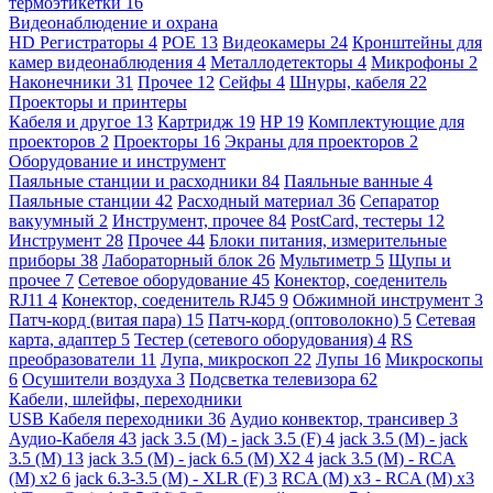
термоэтикетки
16
Видеонаблюдение и охрана
HD Регистраторы
4
POE
13
Видеокамеры
24
Кронштейны для
камер видеонаблюдения
4
Металлодетекторы
4
Микрофоны
2
Наконечники
31
Прочее
12
Сейфы
4
Шнуры, кабеля
22
Проекторы и принтеры
Кабеля и другое
13
Картридж
19
HP
19
Комплектующие для
проекторов
2
Проекторы
16
Экраны для проекторов
2
Оборудование и инструмент
Паяльные станции и расходники
84
Паяльные ванные
4
Паяльные станции
42
Расходный материал
36
Сепаратор
вакуумный
2
Инструмент, прочее
84
PostCard, тестеры
12
Инструмент
28
Прочее
44
Блоки питания, измерительные
приборы
38
Лабораторный блок
26
Мультиметр
5
Щупы и
прочее
7
Сетевое оборудование
45
Конектор, соеденитель
RJ11
4
Конектор, соеденитель RJ45
9
Обжимной инструмент
3
Патч-корд (витая пара)
15
Патч-корд (оптоволокно)
5
Сетевая
карта, адаптер
5
Тестер (сетевого оборудования)
4
RS
преобразователи
11
Лупа, микроскоп
22
Лупы
16
Микроскопы
6
Осушители воздуха
3
Подсветка телевизора
62
Кабели, шлейфы, переходники
USB Кабеля переходники
36
Аудио конвектор, трансивер
3
Аудио-Кабеля
43
jack 3.5 (M) - jack 3.5 (F)
4
jack 3.5 (M) - jack
3.5 (M)
13
jack 3.5 (M) - jack 6.5 (M) X2
4
jack 3.5 (M) - RCA
(M) x2
6
jack 6.3-3.5 (M) - XLR (F)
3
RCA (M) x3 - RCA (M) x3