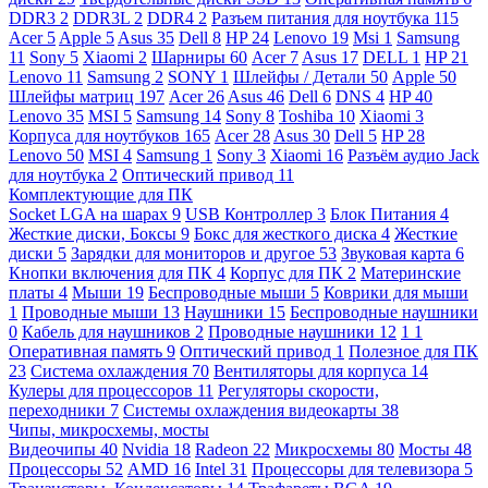
DDR3
2
DDR3L
2
DDR4
2
Разъем питания для ноутбука
115
Acer
5
Apple
5
Asus
35
Dell
8
HP
24
Lenovo
19
Msi
1
Samsung
11
Sony
5
Xiaomi
2
Шарниры
60
Acer
7
Asus
17
DELL
1
HP
21
Lenovo
11
Samsung
2
SONY
1
Шлейфы / Детали
50
Apple
50
Шлейфы матриц
197
Acer
26
Asus
46
Dell
6
DNS
4
HP
40
Lenovo
35
MSI
5
Samsung
14
Sony
8
Toshiba
10
Xiaomi
3
Корпуса для ноутбуков
165
Acer
28
Asus
30
Dell
5
HP
28
Lenovo
50
MSI
4
Samsung
1
Sony
3
Xiaomi
16
Разъём аудио Jack
для ноутбука
2
Оптический привод
11
Комплектующие для ПК
Socket LGA на шарах
9
USB Контроллер
3
Блок Питания
4
Жесткие диски, Боксы
9
Бокс для жесткого диска
4
Жесткие
диски
5
Зарядки для мониторов и другое
53
Звуковая карта
6
Кнопки включения для ПК
4
Корпус для ПК
2
Материнские
платы
4
Мыши
19
Беспроводные мыши
5
Коврики для мыши
1
Проводные мыши
13
Наушники
15
Беспроводные наушники
0
Кабель для наушников
2
Проводные наушники
12
1
1
Оперативная память
9
Оптический привод
1
Полезное для ПК
23
Система охлаждения
70
Вентиляторы для корпуса
14
Кулеры для процессоров
11
Регуляторы скорости,
переходники
7
Системы охлаждения видеокарты
38
Чипы, микросхемы, мосты
Видеочипы
40
Nvidia
18
Radeon
22
Микросхемы
80
Мосты
48
Процессоры
52
AMD
16
Intel
31
Процессоры для телевизора
5