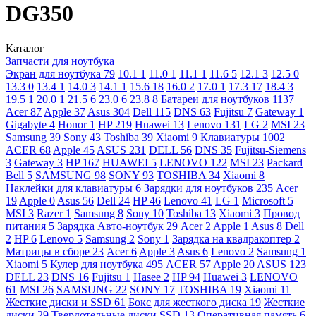
DG350
Каталог
Запчасти для ноутбука
Экран для ноутбука
79
10.1
1
11.0
1
11.1
1
11.6
5
12.1
3
12.5
0
13.3
0
13.4
1
14.0
3
14.1
1
15.6
18
16.0
2
17.0
1
17.3
17
18.4
3
19.5
1
20.0
1
21.5
6
23.0
6
23.8
8
Батареи для ноутбуков
1137
Acer
87
Apple
37
Asus
304
Dell
115
DNS
63
Fujitsu
7
Gateway
1
Gigabyte
4
Honor
1
HP
219
Huawei
13
Lenovo
131
LG
2
MSI
23
Samsung
39
Sony
43
Toshiba
39
Xiaomi
9
Клавиатуры
1002
ACER
68
Apple
45
ASUS
231
DELL
56
DNS
35
Fujitsu-Siemens
3
Gateway
3
HP
167
HUAWEI
5
LENOVO
122
MSI
23
Packard
Bell
5
SAMSUNG
98
SONY
93
TOSHIBA
34
Xiaomi
8
Наклейки для клавиатуры
6
Зарядки для ноутбуков
235
Acer
19
Apple
0
Asus
56
Dell
24
HP
46
Lenovo
41
LG
1
Microsoft
5
MSI
3
Razer
1
Samsung
8
Sony
10
Toshiba
13
Xiaomi
3
Провод
питания
5
Зарядка Авто-ноутбук
29
Acer
2
Apple
1
Asus
8
Dell
2
HP
6
Lenovo
5
Samsung
2
Sony
1
Зарядка на квадракоптер
2
Матрицы в сборе
23
Acer
6
Apple
3
Asus
6
Lenovo
2
Samsung
1
Xiaomi
5
Кулер для ноутбука
495
ACER
57
Apple
20
ASUS
123
DELL
23
DNS
16
Fujitsu
1
Hasee
2
HP
94
Huawei
3
LENOVO
61
MSI
26
SAMSUNG
22
SONY
17
TOSHIBA
19
Xiaomi
11
Жесткие диски и SSD
61
Бокс для жесткого диска
19
Жесткие
диски
29
Твердотельные диски SSD
13
Оперативная память
6