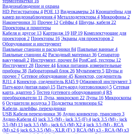
термоэтикетки
16
Видеонаблюдение и охрана
HD Регистраторы
4
POE
13
Видеокамеры
24
Кронштейны для
камер видеонаблюдения
4
Металлодетекторы
4
Микрофоны
2
Наконечники
31
Прочее
12
Сейфы
4
Шнуры, кабеля
22
Проекторы и принтеры
Кабеля и другое
13
Картридж
19
HP
19
Комплектующие для
проекторов
2
Проекторы
16
Экраны для проекторов
2
Оборудование и инструмент
Паяльные станции и расходники
84
Паяльные ванные
4
Паяльные станции
42
Расходный материал
36
Сепаратор
вакуумный
2
Инструмент, прочее
84
PostCard, тестеры
12
Инструмент
28
Прочее
44
Блоки питания, измерительные
приборы
38
Лабораторный блок
26
Мультиметр
5
Щупы и
прочее
7
Сетевое оборудование
45
Конектор, соеденитель
RJ11
4
Конектор, соеденитель RJ45
9
Обжимной инструмент
3
Патч-корд (витая пара)
15
Патч-корд (оптоволокно)
5
Сетевая
карта, адаптер
5
Тестер (сетевого оборудования)
4
RS
преобразователи
11
Лупа, микроскоп
22
Лупы
16
Микроскопы
6
Осушители воздуха
3
Подсветка телевизора
62
Кабели, шлейфы, переходники
USB Кабеля переходники
36
Аудио конвектор, трансивер
3
Аудио-Кабеля
43
jack 3.5 (M) - jack 3.5 (F)
4
jack 3.5 (M) - jack
3.5 (M)
13
jack 3.5 (M) - jack 6.5 (M) X2
4
jack 3.5 (M) - RCA
(M) x2
6
jack 6.3-3.5 (M) - XLR (F)
3
RCA (M) x3 - RCA (M) x3