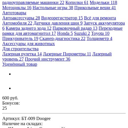
радиоуправляемые машинки
22
Копилки
61
Модельки
118
Мотоциклы
16
Настольные игры
38
Прикольные вещи
41
Автотовары
Автоаксессуары
28
Видеорегистратор
15
Всё для ремонта
Автомобиля
22
Датчики давления шин
9
Запуск аккумулятора
6
Камера заднего хода
12
Парковочный радар
13
Переходные
рамки для автомагнитол
17
Honda
5
Suzuki
2
Toyota
10
Прикуриватель
19
Сканер-диагностика
22
Толщиметр
4
Аксессуары для животных
Для строительства
Лазерная рулетка
14
Лазерные Пирометры
11
Лазерный
уровень
27
Прочий инструмент
36
Уценённый товар
600 руб.
Бонусов:
25
Артикул:
БТ-009 Doogee
Наличие на складах: