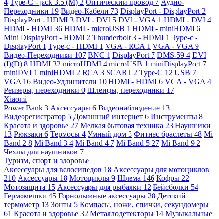
4
Type-C - jack 3.5 (M)
2
Оптический провод
7
Аудио-
Переходники
19
Видео-Кабели
73
DisplayPort - DisplayPort
2
DisplayPort - HDMI
3
DVI - DVI
5
DVI - VGA
1
HDMI - DVI
4
HDMI - HDMI
36
HDMI - microUSB
1
HDMI - miniHDMI
6
Mini DisplayPort - HDMI
2
Thunderbolt 3 - HDMI
1
Type-c -
DisplayPort
1
Type-c - HDMI
1
VGA - RCA
1
VGA - VGA
9
Видео-Переходники
107
BNC
1
DisplayPort
7
DMS-59
4
DVI
(I)(D)
8
HDMI
32
microHDMI
4
microUSB
1
miniDisplayPort
7
miniDVI
1
miniHDMI
2
RCA
3
SCART
2
Type-C
12
USB
7
VGA
16
Видео-Удлинители
10
HDMI - HDMI
6
VGA - VGA
4
Рейзеры, переходники
0
Шлейфы, переходники
17
Xiaomi
Power Bank
3
Аксессуары
6
Видеонаблюдение
13
Видеорегистратор
5
Домашний интернет
6
Инструменты
8
Красота и здоровье
27
Мелкая бытовая техника
23
Наушники
13
Рюкзаки
6
Термосы
4
Умный дом
3
Фитнес браслеты
48
Mi
Band 2
8
Mi Band 3
4
Mi Band 4
7
Mi Band 5
27
Mi Band 9
2
Чехлы для наушников
7
Туризм, спорт и здоровье
Аксессуары для велосипедов
18
Аксессуары для мотоциклов
210
Аксессуары
18
Мотоциклы
9
Шлема
146
Кофры
22
Мотозащита
15
Аксессуары для рыбалки
12
Бейсболки
54
Гермомешки
45
Горнолыжные аксессуары
28
Детский
термометр
13
Зонты
5
Компасы, ножи, спички, секундомеры
61
Красота и здоровье
32
Металлодетекторы
14
Музыкальные