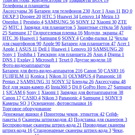
Транзисторы, Конденсаторы
14
Трафареты BGA
19
Телефоны и планшеты
Аксессуары
36
Батареи для телефонов
230
Acer
1
Asus
11
BQ
0
DEXP
3
Doogee
20
HTC
5
Huawei
34
Lenovo
14
Meizu
13
Oneplus
1
Prestigio
4
SAMSUNG
56
SONY
12
Xiaomi
30
ZTE
25
МТС
1
Зарядки для планшетов
5
Защитные стёкла
58
Apple
25
Samsung
17
Гидрогелевая пленка
16
Модули, экраны
47
HTC
36
Huawei
1
Samsung
6
SONY
4
Селфи-палки
12
Чехлы
для смартфонов
90
Apple
90
Батареи для планшетов
47
Acer
1
Apple
1
ASUS
11
Dell
1
Huawei
1
Lenovo
10
SAMSUNG
20
Sony
1
Toshiba
1
Тачскрин для планшета
26
Asus
4
Digma
1
DNS
1
Explay
1
Microsoft
1
Texet
0
Другие модели
18
Фото-видеоаппаратура
Батареи для фото-видео-аппаратов
216
Canon
50
CASIO
16
FUJIFILM
11
Konica
1
Nikon
31
OLYMPUS
4
Panasonic
18
Pentax
2
SAMSUNG
31
SONY
52
Бленды
26
Аксессуары
48
Всё для экшн-камер
45
Insta360
5
Dji
8
GoPro Hero
27
Samsung
1
SJCAM
6
Sony
1
Xiaomi
1
Зарядки для фотоаппаратов
38
Canon
17
CASIO
4
Nikon
3
Panasonic
4
Samsung
1
SONY
9
Камеры SQ
3
Освещение, фотовспышки
16
Торговое оборудование
Денежные ящики
4
Принтеры чеков, этикеток
42
Сейф-
пакеты
6
Сканеры штрихкодов
43
Подставка для сканеров
3
Беспроводные сканеры штрих-кода
21
Проводные сканеры
штрих-кода
16
Стационарные сканеры штрих-кода
3
Чеки,