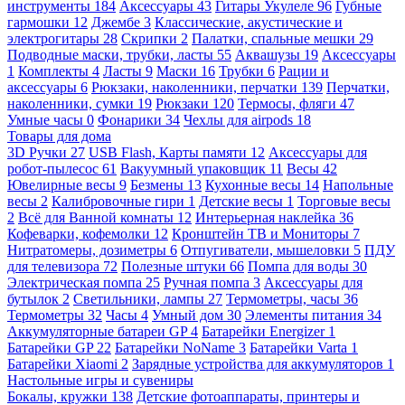
инструменты
184
Аксессуары
43
Гитары Укулеле
96
Губные
гармошки
12
Джембе
3
Классические, акустические и
электрогитары
28
Скрипки
2
Палатки, спальные мешки
29
Подводные маски, трубки, ласты
55
Аквашузы
19
Аксессуары
1
Комплекты
4
Ласты
9
Маски
16
Трубки
6
Рации и
аксессуары
6
Рюкзаки, наколенники, перчатки
139
Перчатки,
наколенники, сумки
19
Рюкзаки
120
Термосы, фляги
47
Умные часы
0
Фонарики
34
Чехлы для airpods
18
Товары для дома
3D Ручки
27
USB Flash, Карты памяти
12
Аксессуары для
робот-пылесос
61
Вакуумный упаковщик
11
Весы
42
Ювелирные весы
9
Безмены
13
Кухонные весы
14
Напольные
весы
2
Калибровочные гири
1
Детские весы
1
Торговые весы
2
Всё для Ванной комнаты
12
Интерьерная наклейка
36
Кофеварки, кофемолки
12
Кронштейн ТВ и Мониторы
7
Нитратомеры, дозиметры
6
Отпугиватели, мышеловки
5
ПДУ
для телевизора
72
Полезные штуки
66
Помпа для воды
30
Электрическая помпа
25
Ручная помпа
3
Аксессуары для
бутылок
2
Светильники, лампы
27
Термометры, часы
36
Термометры
32
Часы
4
Умный дом
30
Элементы питания
34
Аккумуляторные батареи GP
4
Батарейки Energizer
1
Батарейки GP
22
Батарейки NoName
3
Батарейки Varta
1
Батарейки Xiaomi
2
Зарядные устройства для аккумуляторов
1
Настольные игры и сувениры
Бокалы, кружки
138
Детские фотоаппараты, принтеры и