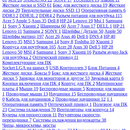
Жесткие диски и SSD
61
Бокс для жесткого диска
19
Жесткие
диски
29
Твердотельные диски SSD
13
Оперативная память
6
DDR3
2
DDR3L
2
DDR4
2
Разъем питания для ноутбука
115
Acer
5
Apple
5
Asus
35
Dell
8
HP
24
Lenovo
19
Msi
1
Samsung
11
Sony
5
Xiaomi
2
Шарниры
60
Acer
7
Asus
17
DELL
1
HP
21
Lenovo
11
Samsung
2
SONY
1
Шлейфы / Детали
50
Apple
50
Шлейфы матриц
197
Acer
26
Asus
46
Dell
6
DNS
4
HP
40
Lenovo
35
MSI
5
Samsung
14
Sony
8
Toshiba
10
Xiaomi
3
Корпуса для ноутбуков
165
Acer
28
Asus
30
Dell
5
HP
28
Lenovo
50
MSI
4
Samsung
1
Sony
3
Xiaomi
16
Разъём аудио Jack
для ноутбука
2
Оптический привод
11
Комплектующие для ПК
Socket LGA на шарах
9
USB Контроллер
3
Блок Питания
4
Жесткие диски, Боксы
9
Бокс для жесткого диска
4
Жесткие
диски
5
Зарядки для мониторов и другое
53
Звуковая карта
6
Кнопки включения для ПК
4
Корпус для ПК
2
Материнские
платы
4
Мыши
19
Беспроводные мыши
5
Коврики для мыши
1
Проводные мыши
13
Наушники
15
Беспроводные наушники
0
Кабель для наушников
2
Проводные наушники
12
1
1
Оперативная память
9
Оптический привод
1
Полезное для ПК
23
Система охлаждения
70
Вентиляторы для корпуса
14
Кулеры для процессоров
11
Регуляторы скорости,
переходники
7
Системы охлаждения видеокарты
38
Чипы, микросхемы, мосты