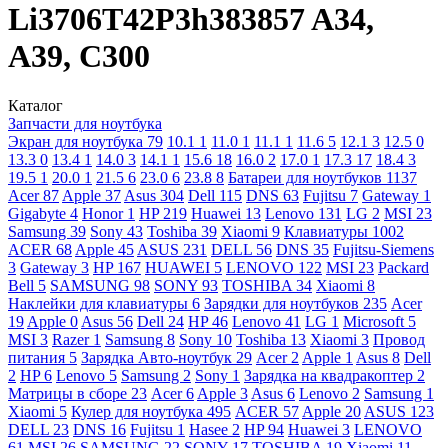
Li3706T42P3h383857 A34,
A39, C300
Каталог
Запчасти для ноутбука
Экран для ноутбука
79
10.1
1
11.0
1
11.1
1
11.6
5
12.1
3
12.5
0
13.3
0
13.4
1
14.0
3
14.1
1
15.6
18
16.0
2
17.0
1
17.3
17
18.4
3
19.5
1
20.0
1
21.5
6
23.0
6
23.8
8
Батареи для ноутбуков
1137
Acer
87
Apple
37
Asus
304
Dell
115
DNS
63
Fujitsu
7
Gateway
1
Gigabyte
4
Honor
1
HP
219
Huawei
13
Lenovo
131
LG
2
MSI
23
Samsung
39
Sony
43
Toshiba
39
Xiaomi
9
Клавиатуры
1002
ACER
68
Apple
45
ASUS
231
DELL
56
DNS
35
Fujitsu-Siemens
3
Gateway
3
HP
167
HUAWEI
5
LENOVO
122
MSI
23
Packard
Bell
5
SAMSUNG
98
SONY
93
TOSHIBA
34
Xiaomi
8
Наклейки для клавиатуры
6
Зарядки для ноутбуков
235
Acer
19
Apple
0
Asus
56
Dell
24
HP
46
Lenovo
41
LG
1
Microsoft
5
MSI
3
Razer
1
Samsung
8
Sony
10
Toshiba
13
Xiaomi
3
Провод
питания
5
Зарядка Авто-ноутбук
29
Acer
2
Apple
1
Asus
8
Dell
2
HP
6
Lenovo
5
Samsung
2
Sony
1
Зарядка на квадракоптер
2
Матрицы в сборе
23
Acer
6
Apple
3
Asus
6
Lenovo
2
Samsung
1
Xiaomi
5
Кулер для ноутбука
495
ACER
57
Apple
20
ASUS
123
DELL
23
DNS
16
Fujitsu
1
Hasee
2
HP
94
Huawei
3
LENOVO
61
MSI
26
SAMSUNG
22
SONY
17
TOSHIBA
19
Xiaomi
11