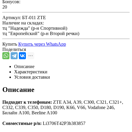
Бонусов:
20
Артикул:
БТ-011 ZTE
Наличие на складах:
тц "Надежда" (р-н Спортивной)
тц "Европейский" (р-н Второй речки)
Купить
Купить через
WhatsApp
Поделиться
Описание
Характеристики
Условия доставки
Описание
Подходит к телефонам:
ZTE A34, A39, C300, C321, C321+,
C332, C339, C350, D180, D190, K66, V66, Vodafone 246,
Билайн A100, Beeline A100
Совместимые p/n:
Li3706T42P3h383857