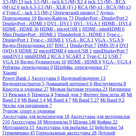
3.5 (M)
13
jack 3.5 (M) - jack 6.5 (M) X2
4
jack 3.5 (M) - RCA
(M) x2
6
jack 6.3-3.5 (M) - XLR (F)
3
RCA (M) x3 - RCA (M) x3
4
Type-C - jack 3.5 (M)
2
Оптический провод
7
Аудио-
Переходники
19
Видео-Кабели
73
DisplayPort - DisplayPort
2
DisplayPort - HDMI
3
DVI - DVI
5
DVI - VGA
1
HDMI - DVI
4
HDMI - HDMI
36
HDMI - microUSB
1
HDMI - miniHDMI
6
Mini DisplayPort - HDMI
2
Thunderbolt 3 - HDMI
1
Type-c -
DisplayPort
1
Type-c - HDMI
1
VGA - RCA
1
VGA - VGA
9
Видео-Переходники
107
BNC
1
DisplayPort
7
DMS-59
4
DVI
(I)(D)
8
HDMI
32
microHDMI
4
microUSB
1
miniDisplayPort
7
miniDVI
1
miniHDMI
2
RCA
3
SCART
2
Type-C
12
USB
7
VGA
16
Видео-Удлинители
10
HDMI - HDMI
6
VGA - VGA
4
Рейзеры, переходники
0
Шлейфы, переходники
17
Xiaomi
Power Bank
3
Аксессуары
6
Видеонаблюдение
13
Видеорегистратор
5
Домашний интернет
6
Инструменты
8
Красота и здоровье
27
Мелкая бытовая техника
23
Наушники
13
Рюкзаки
6
Термосы
4
Умный дом
3
Фитнес браслеты
48
Mi
Band 2
8
Mi Band 3
4
Mi Band 4
7
Mi Band 5
27
Mi Band 9
2
Чехлы для наушников
7
Туризм, спорт и здоровье
Аксессуары для велосипедов
18
Аксессуары для мотоциклов
210
Аксессуары
18
Мотоциклы
9
Шлема
146
Кофры
22
Мотозащита
15
Аксессуары для рыбалки
12
Бейсболки
54
Гермомешки
45
Горнолыжные аксессуары
28
Детский