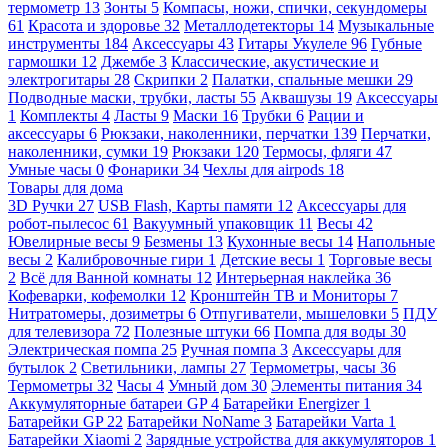
термометр
13
Зонты
5
Компасы, ножи, спички, секундомеры
61
Красота и здоровье
32
Металлодетекторы
14
Музыкальные
инструменты
184
Аксессуары
43
Гитары Укулеле
96
Губные
гармошки
12
Джембе
3
Классические, акустические и
электрогитары
28
Скрипки
2
Палатки, спальные мешки
29
Подводные маски, трубки, ласты
55
Аквашузы
19
Аксессуары
1
Комплекты
4
Ласты
9
Маски
16
Трубки
6
Рации и
аксессуары
6
Рюкзаки, наколенники, перчатки
139
Перчатки,
наколенники, сумки
19
Рюкзаки
120
Термосы, фляги
47
Умные часы
0
Фонарики
34
Чехлы для airpods
18
Товары для дома
3D Ручки
27
USB Flash, Карты памяти
12
Аксессуары для
робот-пылесос
61
Вакуумный упаковщик
11
Весы
42
Ювелирные весы
9
Безмены
13
Кухонные весы
14
Напольные
весы
2
Калибровочные гири
1
Детские весы
1
Торговые весы
2
Всё для Ванной комнаты
12
Интерьерная наклейка
36
Кофеварки, кофемолки
12
Кронштейн ТВ и Мониторы
7
Нитратомеры, дозиметры
6
Отпугиватели, мышеловки
5
ПДУ
для телевизора
72
Полезные штуки
66
Помпа для воды
30
Электрическая помпа
25
Ручная помпа
3
Аксессуары для
бутылок
2
Светильники, лампы
27
Термометры, часы
36
Термометры
32
Часы
4
Умный дом
30
Элементы питания
34
Аккумуляторные батареи GP
4
Батарейки Energizer
1
Батарейки GP
22
Батарейки NoName
3
Батарейки Varta
1
Батарейки Xiaomi
2
Зарядные устройства для аккумуляторов
1