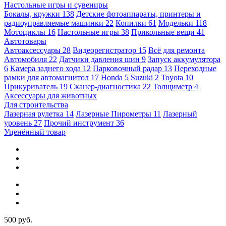
Настольные игры и сувениры
Бокалы, кружки
138
Детские фотоаппараты, принтеры и
радиоуправляемые машинки
22
Копилки
61
Модельки
118
Мотоциклы
16
Настольные игры
38
Прикольные вещи
41
Автотовары
Автоаксессуары
28
Видеорегистратор
15
Всё для ремонта
Автомобиля
22
Датчики давления шин
9
Запуск аккумулятора
6
Камера заднего хода
12
Парковочный радар
13
Переходные
рамки для автомагнитол
17
Honda
5
Suzuki
2
Toyota
10
Прикуриватель
19
Сканер-диагностика
22
Толщиметр
4
Аксессуары для животных
Для строительства
Лазерная рулетка
14
Лазерные Пирометры
11
Лазерный
уровень
27
Прочий инструмент
36
Уценённый товар
500 руб.