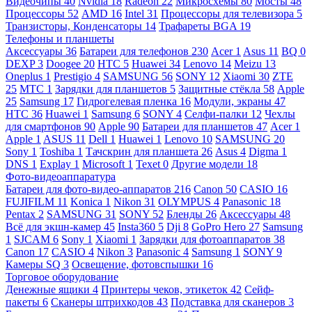
Видеочипы
40
Nvidia
18
Radeon
22
Микросхемы
80
Мосты
48
Процессоры
52
AMD
16
Intel
31
Процессоры для телевизора
5
Транзисторы, Конденсаторы
14
Трафареты BGA
19
Телефоны и планшеты
Аксессуары
36
Батареи для телефонов
230
Acer
1
Asus
11
BQ
0
DEXP
3
Doogee
20
HTC
5
Huawei
34
Lenovo
14
Meizu
13
Oneplus
1
Prestigio
4
SAMSUNG
56
SONY
12
Xiaomi
30
ZTE
25
МТС
1
Зарядки для планшетов
5
Защитные стёкла
58
Apple
25
Samsung
17
Гидрогелевая пленка
16
Модули, экраны
47
HTC
36
Huawei
1
Samsung
6
SONY
4
Селфи-палки
12
Чехлы
для смартфонов
90
Apple
90
Батареи для планшетов
47
Acer
1
Apple
1
ASUS
11
Dell
1
Huawei
1
Lenovo
10
SAMSUNG
20
Sony
1
Toshiba
1
Тачскрин для планшета
26
Asus
4
Digma
1
DNS
1
Explay
1
Microsoft
1
Texet
0
Другие модели
18
Фото-видеоаппаратура
Батареи для фото-видео-аппаратов
216
Canon
50
CASIO
16
FUJIFILM
11
Konica
1
Nikon
31
OLYMPUS
4
Panasonic
18
Pentax
2
SAMSUNG
31
SONY
52
Бленды
26
Аксессуары
48
Всё для экшн-камер
45
Insta360
5
Dji
8
GoPro Hero
27
Samsung
1
SJCAM
6
Sony
1
Xiaomi
1
Зарядки для фотоаппаратов
38
Canon
17
CASIO
4
Nikon
3
Panasonic
4
Samsung
1
SONY
9
Камеры SQ
3
Освещение, фотовспышки
16
Торговое оборудование
Денежные ящики
4
Принтеры чеков, этикеток
42
Сейф-
пакеты
6
Сканеры штрихкодов
43
Подставка для сканеров
3