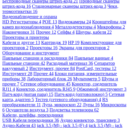
Беспроводные сканеры штрих-кода
21
Проводные сканеры
штрих-кода
16
Стационарные сканеры штрих-кода
3
Чеки,
термоэтикетки
16
Видеонаблюдение и охрана
HD Регистраторы
4
POE
13
Видеокамеры
24
Кронштейны для
камер видеонаблюдения
4
Металлодетекторы
4
Микрофоны
2
Наконечники
31
Прочее
12
Сейфы
4
Шнуры, кабеля
22
Проекторы и принтеры
Кабеля и другое
13
Картридж
19
HP
19
Комплектующие для
проекторов
2
Проекторы
16
Экраны для проекторов
2
Оборудование и инструмент
Паяльные станции и расходники
84
Паяльные ванные
4
Паяльные станции
42
Расходный материал
36
Сепаратор
вакуумный
2
Инструмент, прочее
84
PostCard, тестеры
12
Инструмент
28
Прочее
44
Блоки питания, измерительные
приборы
38
Лабораторный блок
26
Мультиметр
5
Щупы и
прочее
7
Сетевое оборудование
45
Конектор, соеденитель
RJ11
4
Конектор, соеденитель RJ45
9
Обжимной инструмент
3
Патч-корд (витая пара)
15
Патч-корд (оптоволокно)
5
Сетевая
карта, адаптер
5
Тестер (сетевого оборудования)
4
RS
преобразователи
11
Лупа, микроскоп
22
Лупы
16
Микроскопы
6
Осушители воздуха
3
Подсветка телевизора
62
Кабели, шлейфы, переходники
USB Кабеля переходники
36
Аудио конвектор, трансивер
3
Аудио-Кабеля
43
jack 3.5 (M) - jack 3.5 (F)
4
jack 3.5 (M) - jack