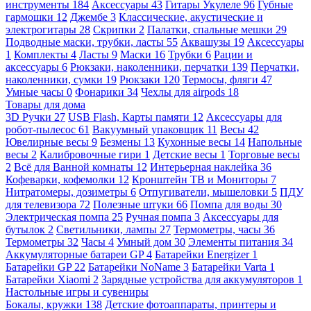
инструменты
184
Аксессуары
43
Гитары Укулеле
96
Губные
гармошки
12
Джембе
3
Классические, акустические и
электрогитары
28
Скрипки
2
Палатки, спальные мешки
29
Подводные маски, трубки, ласты
55
Аквашузы
19
Аксессуары
1
Комплекты
4
Ласты
9
Маски
16
Трубки
6
Рации и
аксессуары
6
Рюкзаки, наколенники, перчатки
139
Перчатки,
наколенники, сумки
19
Рюкзаки
120
Термосы, фляги
47
Умные часы
0
Фонарики
34
Чехлы для airpods
18
Товары для дома
3D Ручки
27
USB Flash, Карты памяти
12
Аксессуары для
робот-пылесос
61
Вакуумный упаковщик
11
Весы
42
Ювелирные весы
9
Безмены
13
Кухонные весы
14
Напольные
весы
2
Калибровочные гири
1
Детские весы
1
Торговые весы
2
Всё для Ванной комнаты
12
Интерьерная наклейка
36
Кофеварки, кофемолки
12
Кронштейн ТВ и Мониторы
7
Нитратомеры, дозиметры
6
Отпугиватели, мышеловки
5
ПДУ
для телевизора
72
Полезные штуки
66
Помпа для воды
30
Электрическая помпа
25
Ручная помпа
3
Аксессуары для
бутылок
2
Светильники, лампы
27
Термометры, часы
36
Термометры
32
Часы
4
Умный дом
30
Элементы питания
34
Аккумуляторные батареи GP
4
Батарейки Energizer
1
Батарейки GP
22
Батарейки NoName
3
Батарейки Varta
1
Батарейки Xiaomi
2
Зарядные устройства для аккумуляторов
1
Настольные игры и сувениры
Бокалы, кружки
138
Детские фотоаппараты, принтеры и