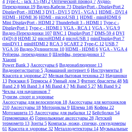
4
Type-C - jack 3.5 (M)
2
Оптический провод
7
Аудио-
Переходники
19
Видео-Кабели
73
DisplayPort - DisplayPort
2
DisplayPort - HDMI
3
DVI - DVI
5
DVI - VGA
1
HDMI - DVI
4
HDMI - HDMI
36
HDMI - microUSB
1
HDMI - miniHDMI
6
Mini DisplayPort - HDMI
2
Thunderbolt 3 - HDMI
1
Type-c -
DisplayPort
1
Type-c - HDMI
1
VGA - RCA
1
VGA - VGA
9
Видео-Переходники
107
BNC
1
DisplayPort
7
DMS-59
4
DVI
(I)(D)
8
HDMI
32
microHDMI
4
microUSB
1
miniDisplayPort
7
miniDVI
1
miniHDMI
2
RCA
3
SCART
2
Type-C
12
USB
7
VGA
16
Видео-Удлинители
10
HDMI - HDMI
6
VGA - VGA
4
Рейзеры, переходники
0
Шлейфы, переходники
17
Xiaomi
Power Bank
3
Аксессуары
6
Видеонаблюдение
13
Видеорегистратор
5
Домашний интернет
6
Инструменты
8
Красота и здоровье
27
Мелкая бытовая техника
23
Наушники
13
Рюкзаки
6
Термосы
4
Умный дом
3
Фитнес браслеты
48
Mi
Band 2
8
Mi Band 3
4
Mi Band 4
7
Mi Band 5
27
Mi Band 9
2
Чехлы для наушников
7
Туризм, спорт и здоровье
Аксессуары для велосипедов
18
Аксессуары для мотоциклов
210
Аксессуары
18
Мотоциклы
9
Шлема
146
Кофры
22
Мотозащита
15
Аксессуары для рыбалки
12
Бейсболки
54
Гермомешки
45
Горнолыжные аксессуары
28
Детский
термометр
13
Зонты
5
Компасы, ножи, спички, секундомеры
61
Красота и здоровье
32
Металлодетекторы
14
Музыкальные