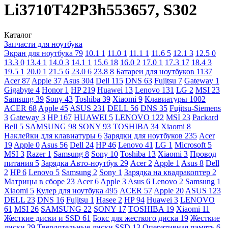
Li3710T42P3h553657, S302
Каталог
Запчасти для ноутбука
Экран для ноутбука
79
10.1
1
11.0
1
11.1
1
11.6
5
12.1
3
12.5
0
13.3
0
13.4
1
14.0
3
14.1
1
15.6
18
16.0
2
17.0
1
17.3
17
18.4
3
19.5
1
20.0
1
21.5
6
23.0
6
23.8
8
Батареи для ноутбуков
1137
Acer
87
Apple
37
Asus
304
Dell
115
DNS
63
Fujitsu
7
Gateway
1
Gigabyte
4
Honor
1
HP
219
Huawei
13
Lenovo
131
LG
2
MSI
23
Samsung
39
Sony
43
Toshiba
39
Xiaomi
9
Клавиатуры
1002
ACER
68
Apple
45
ASUS
231
DELL
56
DNS
35
Fujitsu-Siemens
3
Gateway
3
HP
167
HUAWEI
5
LENOVO
122
MSI
23
Packard
Bell
5
SAMSUNG
98
SONY
93
TOSHIBA
34
Xiaomi
8
Наклейки для клавиатуры
6
Зарядки для ноутбуков
235
Acer
19
Apple
0
Asus
56
Dell
24
HP
46
Lenovo
41
LG
1
Microsoft
5
MSI
3
Razer
1
Samsung
8
Sony
10
Toshiba
13
Xiaomi
3
Провод
питания
5
Зарядка Авто-ноутбук
29
Acer
2
Apple
1
Asus
8
Dell
2
HP
6
Lenovo
5
Samsung
2
Sony
1
Зарядка на квадракоптер
2
Матрицы в сборе
23
Acer
6
Apple
3
Asus
6
Lenovo
2
Samsung
1
Xiaomi
5
Кулер для ноутбука
495
ACER
57
Apple
20
ASUS
123
DELL
23
DNS
16
Fujitsu
1
Hasee
2
HP
94
Huawei
3
LENOVO
61
MSI
26
SAMSUNG
22
SONY
17
TOSHIBA
19
Xiaomi
11
Жесткие диски и SSD
61
Бокс для жесткого диска
19
Жесткие
диски
29
Твердотельные диски SSD
13
Оперативная память
6