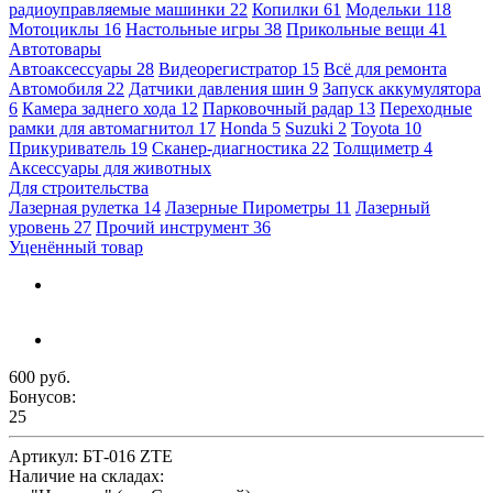
радиоуправляемые машинки
22
Копилки
61
Модельки
118
Мотоциклы
16
Настольные игры
38
Прикольные вещи
41
Автотовары
Автоаксессуары
28
Видеорегистратор
15
Всё для ремонта
Автомобиля
22
Датчики давления шин
9
Запуск аккумулятора
6
Камера заднего хода
12
Парковочный радар
13
Переходные
рамки для автомагнитол
17
Honda
5
Suzuki
2
Toyota
10
Прикуриватель
19
Сканер-диагностика
22
Толщиметр
4
Аксессуары для животных
Для строительства
Лазерная рулетка
14
Лазерные Пирометры
11
Лазерный
уровень
27
Прочий инструмент
36
Уценённый товар
600 руб.
Бонусов:
25
Артикул:
БТ-016 ZTE
Наличие на складах: