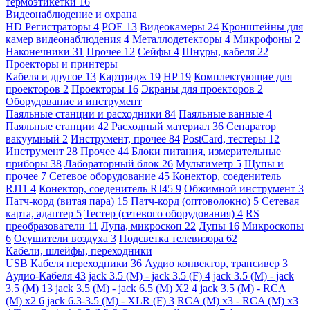
термоэтикетки
16
Видеонаблюдение и охрана
HD Регистраторы
4
POE
13
Видеокамеры
24
Кронштейны для
камер видеонаблюдения
4
Металлодетекторы
4
Микрофоны
2
Наконечники
31
Прочее
12
Сейфы
4
Шнуры, кабеля
22
Проекторы и принтеры
Кабеля и другое
13
Картридж
19
HP
19
Комплектующие для
проекторов
2
Проекторы
16
Экраны для проекторов
2
Оборудование и инструмент
Паяльные станции и расходники
84
Паяльные ванные
4
Паяльные станции
42
Расходный материал
36
Сепаратор
вакуумный
2
Инструмент, прочее
84
PostCard, тестеры
12
Инструмент
28
Прочее
44
Блоки питания, измерительные
приборы
38
Лабораторный блок
26
Мультиметр
5
Щупы и
прочее
7
Сетевое оборудование
45
Конектор, соеденитель
RJ11
4
Конектор, соеденитель RJ45
9
Обжимной инструмент
3
Патч-корд (витая пара)
15
Патч-корд (оптоволокно)
5
Сетевая
карта, адаптер
5
Тестер (сетевого оборудования)
4
RS
преобразователи
11
Лупа, микроскоп
22
Лупы
16
Микроскопы
6
Осушители воздуха
3
Подсветка телевизора
62
Кабели, шлейфы, переходники
USB Кабеля переходники
36
Аудио конвектор, трансивер
3
Аудио-Кабеля
43
jack 3.5 (M) - jack 3.5 (F)
4
jack 3.5 (M) - jack
3.5 (M)
13
jack 3.5 (M) - jack 6.5 (M) X2
4
jack 3.5 (M) - RCA
(M) x2
6
jack 6.3-3.5 (M) - XLR (F)
3
RCA (M) x3 - RCA (M) x3