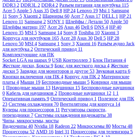
DDR3
2
DDR3L
2
DDR4
2
Разъем питания для ноутбука
115
Acer
5
Apple
5
Asus
35
Dell
8
HP
24
Lenovo
19
Msi
1
Samsung
11
Sony
5
Xiaomi
2
Шарниры
60
Acer
7
Asus
17
DELL
1
HP
21
Lenovo
11
Samsung
2
SONY
1
Шлейфы / Детали
50
Apple
50
Шлейфы матриц
197
Acer
26
Asus
46
Dell
6
DNS
4
HP
40
Lenovo
35
MSI
5
Samsung
14
Sony
8
Toshiba
10
Xiaomi
3
Корпуса для ноутбуков
165
Acer
28
Asus
30
Dell
5
HP
28
Lenovo
50
MSI
4
Samsung
1
Sony
3
Xiaomi
16
Разъём аудио Jack
для ноутбука
2
Оптический привод
11
Комплектующие для ПК
Socket LGA на шарах
9
USB Контроллер
3
Блок Питания
4
Жесткие диски, Боксы
9
Бокс для жесткого диска
4
Жесткие
диски
5
Зарядки для мониторов и другое
53
Звуковая карта
6
Кнопки включения для ПК
4
Корпус для ПК
2
Материнские
платы
4
Мыши
19
Беспроводные мыши
5
Коврики для мыши
1
Проводные мыши
13
Наушники
15
Беспроводные наушники
0
Кабель для наушников
2
Проводные наушники
12
1
1
Оперативная память
9
Оптический привод
1
Полезное для ПК
23
Система охлаждения
70
Вентиляторы для корпуса
14
Кулеры для процессоров
11
Регуляторы скорости,
переходники
7
Системы охлаждения видеокарты
38
Чипы, микросхемы, мосты
Видеочипы
40
Nvidia
18
Radeon
22
Микросхемы
80
Мосты
48
Процессоры
52
AMD
16
Intel
31
Процессоры для телевизора
5