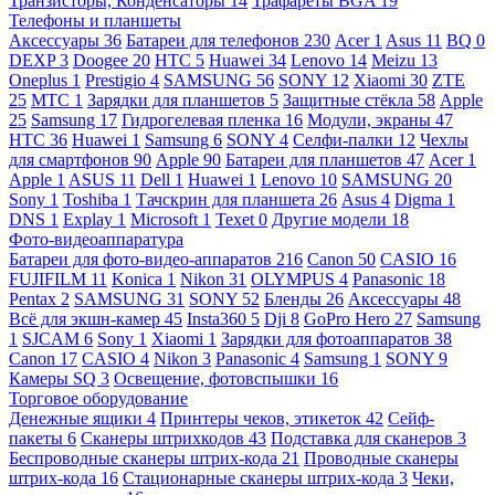
Транзисторы, Конденсаторы
14
Трафареты BGA
19
Телефоны и планшеты
Аксессуары
36
Батареи для телефонов
230
Acer
1
Asus
11
BQ
0
DEXP
3
Doogee
20
HTC
5
Huawei
34
Lenovo
14
Meizu
13
Oneplus
1
Prestigio
4
SAMSUNG
56
SONY
12
Xiaomi
30
ZTE
25
МТС
1
Зарядки для планшетов
5
Защитные стёкла
58
Apple
25
Samsung
17
Гидрогелевая пленка
16
Модули, экраны
47
HTC
36
Huawei
1
Samsung
6
SONY
4
Селфи-палки
12
Чехлы
для смартфонов
90
Apple
90
Батареи для планшетов
47
Acer
1
Apple
1
ASUS
11
Dell
1
Huawei
1
Lenovo
10
SAMSUNG
20
Sony
1
Toshiba
1
Тачскрин для планшета
26
Asus
4
Digma
1
DNS
1
Explay
1
Microsoft
1
Texet
0
Другие модели
18
Фото-видеоаппаратура
Батареи для фото-видео-аппаратов
216
Canon
50
CASIO
16
FUJIFILM
11
Konica
1
Nikon
31
OLYMPUS
4
Panasonic
18
Pentax
2
SAMSUNG
31
SONY
52
Бленды
26
Аксессуары
48
Всё для экшн-камер
45
Insta360
5
Dji
8
GoPro Hero
27
Samsung
1
SJCAM
6
Sony
1
Xiaomi
1
Зарядки для фотоаппаратов
38
Canon
17
CASIO
4
Nikon
3
Panasonic
4
Samsung
1
SONY
9
Камеры SQ
3
Освещение, фотовспышки
16
Торговое оборудование
Денежные ящики
4
Принтеры чеков, этикеток
42
Сейф-
пакеты
6
Сканеры штрихкодов
43
Подставка для сканеров
3
Беспроводные сканеры штрих-кода
21
Проводные сканеры
штрих-кода
16
Стационарные сканеры штрих-кода
3
Чеки,