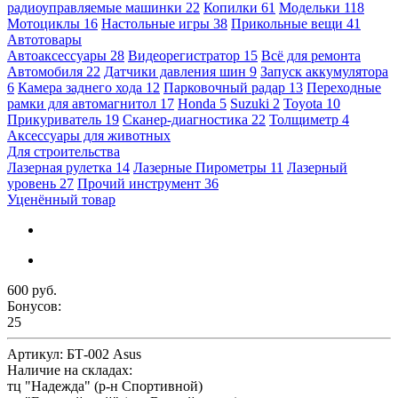
радиоуправляемые машинки
22
Копилки
61
Модельки
118
Мотоциклы
16
Настольные игры
38
Прикольные вещи
41
Автотовары
Автоаксессуары
28
Видеорегистратор
15
Всё для ремонта
Автомобиля
22
Датчики давления шин
9
Запуск аккумулятора
6
Камера заднего хода
12
Парковочный радар
13
Переходные
рамки для автомагнитол
17
Honda
5
Suzuki
2
Toyota
10
Прикуриватель
19
Сканер-диагностика
22
Толщиметр
4
Аксессуары для животных
Для строительства
Лазерная рулетка
14
Лазерные Пирометры
11
Лазерный
уровень
27
Прочий инструмент
36
Уценённый товар
600 руб.
Бонусов:
25
Артикул:
БТ-002 Asus
Наличие на складах:
тц "Надежда" (р-н Спортивной)