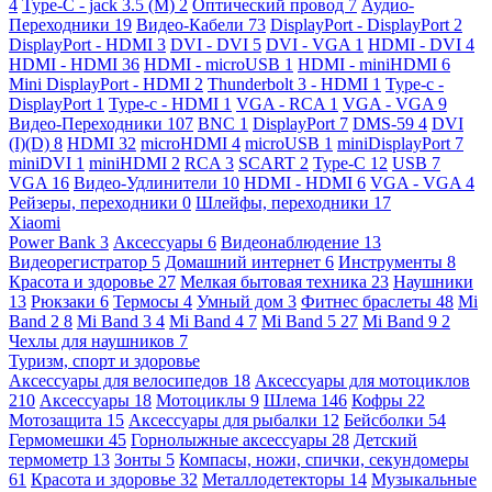
4
Type-C - jack 3.5 (M)
2
Оптический провод
7
Аудио-
Переходники
19
Видео-Кабели
73
DisplayPort - DisplayPort
2
DisplayPort - HDMI
3
DVI - DVI
5
DVI - VGA
1
HDMI - DVI
4
HDMI - HDMI
36
HDMI - microUSB
1
HDMI - miniHDMI
6
Mini DisplayPort - HDMI
2
Thunderbolt 3 - HDMI
1
Type-c -
DisplayPort
1
Type-c - HDMI
1
VGA - RCA
1
VGA - VGA
9
Видео-Переходники
107
BNC
1
DisplayPort
7
DMS-59
4
DVI
(I)(D)
8
HDMI
32
microHDMI
4
microUSB
1
miniDisplayPort
7
miniDVI
1
miniHDMI
2
RCA
3
SCART
2
Type-C
12
USB
7
VGA
16
Видео-Удлинители
10
HDMI - HDMI
6
VGA - VGA
4
Рейзеры, переходники
0
Шлейфы, переходники
17
Xiaomi
Power Bank
3
Аксессуары
6
Видеонаблюдение
13
Видеорегистратор
5
Домашний интернет
6
Инструменты
8
Красота и здоровье
27
Мелкая бытовая техника
23
Наушники
13
Рюкзаки
6
Термосы
4
Умный дом
3
Фитнес браслеты
48
Mi
Band 2
8
Mi Band 3
4
Mi Band 4
7
Mi Band 5
27
Mi Band 9
2
Чехлы для наушников
7
Туризм, спорт и здоровье
Аксессуары для велосипедов
18
Аксессуары для мотоциклов
210
Аксессуары
18
Мотоциклы
9
Шлема
146
Кофры
22
Мотозащита
15
Аксессуары для рыбалки
12
Бейсболки
54
Гермомешки
45
Горнолыжные аксессуары
28
Детский
термометр
13
Зонты
5
Компасы, ножи, спички, секундомеры
61
Красота и здоровье
32
Металлодетекторы
14
Музыкальные