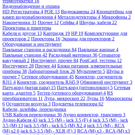
термоэтикетки
16
Видеонаблюдение и охрана
HD Регистраторы
4
POE
13
Видеокамеры
24
Кронштейны для
камер видеонаблюдения
4
Металлодетекторы
4
Микрофоны
2
Наконечники
31
Прочее
12
Сейфы
4
Шнуры, кабеля
22
Проекторы и принтеры
Кабеля и другое
13
Картридж
19
HP
19
Комплектующие для
проекторов
2
Проекторы
16
Экраны для проекторов
2
Оборудование и инструмент
Паяльные станции и расходники
84
Паяльные ванные
4
Паяльные станции
42
Расходный материал
36
Сепаратор
вакуумный
2
Инструмент, прочее
84
PostCard, тестеры
12
Инструмент
28
Прочее
44
Блоки питания, измерительные
приборы
38
Лабораторный блок
26
Мультиметр
5
Щупы и
прочее
7
Сетевое оборудование
45
Конектор, соеденитель
RJ11
4
Конектор, соеденитель RJ45
9
Обжимной инструмент
3
Патч-корд (витая пара)
15
Патч-корд (оптоволокно)
5
Сетевая
карта, адаптер
5
Тестер (сетевого оборудования)
4
RS
преобразователи
11
Лупа, микроскоп
22
Лупы
16
Микроскопы
6
Осушители воздуха
3
Подсветка телевизора
62
Кабели, шлейфы, переходники
USB Кабеля переходники
36
Аудио конвектор, трансивер
3
Аудио-Кабеля
43
jack 3.5 (M) - jack 3.5 (F)
4
jack 3.5 (M) - jack
3.5 (M)
13
jack 3.5 (M) - jack 6.5 (M) X2
4
jack 3.5 (M) - RCA
(M) x2
6
jack 6.3-3.5 (M) - XLR (F)
3
RCA (M) x3 - RCA (M) x3