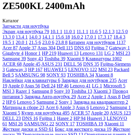
ZE500KL 2400mAh
Каталог
Запчасти для ноутбука
Экран для ноутбука
79
10.1
1
11.0
1
11.1
1
11.6
5
12.1
3
12.5
0
13.3
0
13.4
1
14.0
3
14.1
1
15.6
18
16.0
2
17.0
1
17.3
17
18.4
3
19.5
1
20.0
1
21.5
6
23.0
6
23.8
8
Батареи для ноутбуков
1137
Acer
87
Apple
37
Asus
304
Dell
115
DNS
63
Fujitsu
7
Gateway
1
Gigabyte
4
Honor
1
HP
219
Huawei
13
Lenovo
131
LG
2
MSI
23
Samsung
39
Sony
43
Toshiba
39
Xiaomi
9
Клавиатуры
1002
ACER
68
Apple
45
ASUS
231
DELL
56
DNS
35
Fujitsu-Siemens
3
Gateway
3
HP
167
HUAWEI
5
LENOVO
122
MSI
23
Packard
Bell
5
SAMSUNG
98
SONY
93
TOSHIBA
34
Xiaomi
8
Наклейки для клавиатуры
6
Зарядки для ноутбуков
235
Acer
19
Apple
0
Asus
56
Dell
24
HP
46
Lenovo
41
LG
1
Microsoft
5
MSI
3
Razer
1
Samsung
8
Sony
10
Toshiba
13
Xiaomi
3
Провод
питания
5
Зарядка Авто-ноутбук
29
Acer
2
Apple
1
Asus
8
Dell
2
HP
6
Lenovo
5
Samsung
2
Sony
1
Зарядка на квадракоптер
2
Матрицы в сборе
23
Acer
6
Apple
3
Asus
6
Lenovo
2
Samsung
1
Xiaomi
5
Кулер для ноутбука
495
ACER
57
Apple
20
ASUS
123
DELL
23
DNS
16
Fujitsu
1
Hasee
2
HP
94
Huawei
3
LENOVO
61
MSI
26
SAMSUNG
22
SONY
17
TOSHIBA
19
Xiaomi
11
Жесткие диски и SSD
61
Бокс для жесткого диска
19
Жесткие
диски
29
Твердотельные диски SSD
13
Оперативная память
6