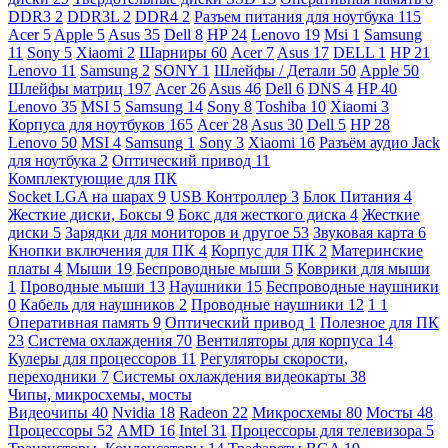
DDR3
2
DDR3L
2
DDR4
2
Разъем питания для ноутбука
115
Acer
5
Apple
5
Asus
35
Dell
8
HP
24
Lenovo
19
Msi
1
Samsung
11
Sony
5
Xiaomi
2
Шарниры
60
Acer
7
Asus
17
DELL
1
HP
21
Lenovo
11
Samsung
2
SONY
1
Шлейфы / Детали
50
Apple
50
Шлейфы матриц
197
Acer
26
Asus
46
Dell
6
DNS
4
HP
40
Lenovo
35
MSI
5
Samsung
14
Sony
8
Toshiba
10
Xiaomi
3
Корпуса для ноутбуков
165
Acer
28
Asus
30
Dell
5
HP
28
Lenovo
50
MSI
4
Samsung
1
Sony
3
Xiaomi
16
Разъём аудио Jack
для ноутбука
2
Оптический привод
11
Комплектующие для ПК
Socket LGA на шарах
9
USB Контроллер
3
Блок Питания
4
Жесткие диски, Боксы
9
Бокс для жесткого диска
4
Жесткие
диски
5
Зарядки для мониторов и другое
53
Звуковая карта
6
Кнопки включения для ПК
4
Корпус для ПК
2
Материнские
платы
4
Мыши
19
Беспроводные мыши
5
Коврики для мыши
1
Проводные мыши
13
Наушники
15
Беспроводные наушники
0
Кабель для наушников
2
Проводные наушники
12
1
1
Оперативная память
9
Оптический привод
1
Полезное для ПК
23
Система охлаждения
70
Вентиляторы для корпуса
14
Кулеры для процессоров
11
Регуляторы скорости,
переходники
7
Системы охлаждения видеокарты
38
Чипы, микросхемы, мосты
Видеочипы
40
Nvidia
18
Radeon
22
Микросхемы
80
Мосты
48
Процессоры
52
AMD
16
Intel
31
Процессоры для телевизора
5