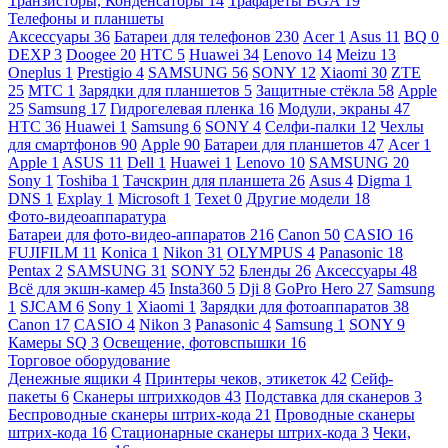
Транзисторы, Конденсаторы
14
Трафареты BGA
19
Телефоны и планшеты
Аксессуары
36
Батареи для телефонов
230
Acer
1
Asus
11
BQ
0
DEXP
3
Doogee
20
HTC
5
Huawei
34
Lenovo
14
Meizu
13
Oneplus
1
Prestigio
4
SAMSUNG
56
SONY
12
Xiaomi
30
ZTE
25
МТС
1
Зарядки для планшетов
5
Защитные стёкла
58
Apple
25
Samsung
17
Гидрогелевая пленка
16
Модули, экраны
47
HTC
36
Huawei
1
Samsung
6
SONY
4
Селфи-палки
12
Чехлы
для смартфонов
90
Apple
90
Батареи для планшетов
47
Acer
1
Apple
1
ASUS
11
Dell
1
Huawei
1
Lenovo
10
SAMSUNG
20
Sony
1
Toshiba
1
Тачскрин для планшета
26
Asus
4
Digma
1
DNS
1
Explay
1
Microsoft
1
Texet
0
Другие модели
18
Фото-видеоаппаратура
Батареи для фото-видео-аппаратов
216
Canon
50
CASIO
16
FUJIFILM
11
Konica
1
Nikon
31
OLYMPUS
4
Panasonic
18
Pentax
2
SAMSUNG
31
SONY
52
Бленды
26
Аксессуары
48
Всё для экшн-камер
45
Insta360
5
Dji
8
GoPro Hero
27
Samsung
1
SJCAM
6
Sony
1
Xiaomi
1
Зарядки для фотоаппаратов
38
Canon
17
CASIO
4
Nikon
3
Panasonic
4
Samsung
1
SONY
9
Камеры SQ
3
Освещение, фотовспышки
16
Торговое оборудование
Денежные ящики
4
Принтеры чеков, этикеток
42
Сейф-
пакеты
6
Сканеры штрихкодов
43
Подставка для сканеров
3
Беспроводные сканеры штрих-кода
21
Проводные сканеры
штрих-кода
16
Стационарные сканеры штрих-кода
3
Чеки,