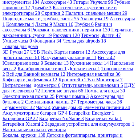
инструменты
184
Аксессуары
43
Гитары Укулеле
96
Губные
гармошки
12
Джембе
3
Классические, акустические и
электрогитары
28
Скрипки
2
Палатки, спальные мешки
29
Подводные маски, трубки, ласты
55
Аквашузы
19
Аксессуары
1
Комплекты
4
Ласты
9
Маски
16
Трубки
6
Рации и
аксессуары
6
Рюкзаки, наколенники, перчатки
139
Перчатки,
наколенники, сумки
19
Рюкзаки
120
Термосы, фляги
47
Умные часы
0
Фонарики
34
Чехлы для airpods
18
Товары для дома
3D Ручки
27
USB Flash, Карты памяти
12
Аксессуары для
робот-пылесос
61
Вакуумный упаковщик
11
Весы
42
Ювелирные весы
9
Безмены
13
Кухонные весы
14
Напольные
весы
2
Калибровочные гири
1
Детские весы
1
Торговые весы
2
Всё для Ванной комнаты
12
Интерьерная наклейка
36
Кофеварки, кофемолки
12
Кронштейн ТВ и Мониторы
7
Нитратомеры, дозиметры
6
Отпугиватели, мышеловки
5
ПДУ
для телевизора
72
Полезные штуки
66
Помпа для воды
30
Электрическая помпа
25
Ручная помпа
3
Аксессуары для
бутылок
2
Светильники, лампы
27
Термометры, часы
36
Термометры
32
Часы
4
Умный дом
30
Элементы питания
34
Аккумуляторные батареи GP
4
Батарейки Energizer
1
Батарейки GP
22
Батарейки NoName
3
Батарейки Varta
1
Батарейки Xiaomi
2
Зарядные устройства для аккумуляторов
1
Настольные игры и сувениры
Бокалы, кружки
138
Детские фотоаппараты, принтеры и