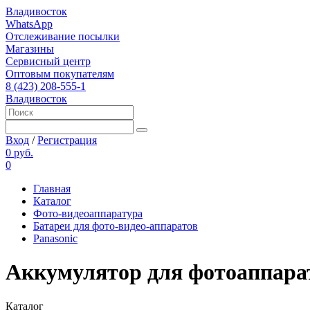
Владивосток
WhatsApp
Отслеживание посылки
Магазины
Сервисный центр
Оптовым покупателям
8 (423) 208-555-1
Владивосток
Вход
/
Регистрация
0 руб.
0
Главная
Каталог
Фото-видеоаппаратура
Батареи для фото-видео-аппаратов
Panasonic
Аккумулятор для фотоаппар
Каталог