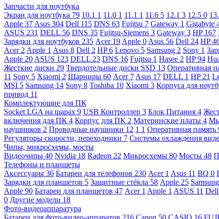
Запчасти для ноутбука
Экран для ноутбука
79
10.1
1
11.0
1
11.1
1
11.6
5
12.1
3
12.5
0
13
Apple
37
Asus
304
Dell
115
DNS
63
Fujitsu
7
Gateway
1
Gigabyte
ASUS
231
DELL
56
DNS
35
Fujitsu-Siemens
3
Gateway
3
HP
167
Зарядки для ноутбуков
235
Acer
19
Apple
0
Asus
56
Dell
24
HP
4
Acer
2
Apple
1
Asus
8
Dell
2
HP
6
Lenovo
5
Samsung
2
Sony
1
Зар
Apple
20
ASUS
123
DELL
23
DNS
16
Fujitsu
1
Hasee
2
HP
94
Hu
Жесткие диски
29
Твердотельные диски SSD
13
Оперативная п
11
Sony
5
Xiaomi
2
Шарниры
60
Acer
7
Asus
17
DELL
1
HP
21
L
MSI
5
Samsung
14
Sony
8
Toshiba
10
Xiaomi
3
Корпуса для ноут
привод
11
Комплектующие для ПК
Socket LGA на шарах
9
USB Контроллер
3
Блок Питания
4
Жест
включения для ПК
4
Корпус для ПК
2
Материнские платы
4
М
наушников
2
Проводные наушники
12
1
1
Оперативная память
Регуляторы скорости, переходники
7
Системы охлаждения вид
Чипы, микросхемы, мосты
Видеочипы
40
Nvidia
18
Radeon
22
Микросхемы
80
Мосты
48
П
Телефоны и планшеты
Аксессуары
36
Батареи для телефонов
230
Acer
1
Asus
11
BQ
0
Зарядки для планшетов
5
Защитные стёкла
58
Apple
25
Samsun
Apple
90
Батареи для планшетов
47
Acer
1
Apple
1
ASUS
11
Del
0
Другие модели
18
Фото-видеоаппаратура
Батареи для фото-видео-аппаратов
216
Canon
50
CASIO
16
FUJ