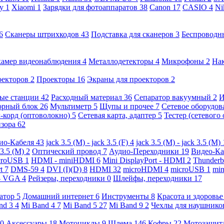
ny
1
Xiaomi
1
Зарядки для фотоаппаратов
38
Canon
17
CASIO
4
Ni
6
Сканеры штрихкодов
43
Подставка для сканеров
3
Беспроводн
камер видеонаблюдения
4
Металлодетекторы
4
Микрофоны
2
На
оекторов
2
Проекторы
16
Экраны для проекторов
2
ые станции
42
Расходный материал
36
Сепаратор вакуумный
2
И
орный блок
26
Мультиметр
5
Щупы и прочее
7
Сетевое оборудо
-корд (оптоволокно)
5
Сетевая карта, адаптер
5
Тестер (сетевого
изора
62
ио-Кабеля
43
jack 3.5 (M) - jack 3.5 (F)
4
jack 3.5 (M) - jack 3.5 (M)
 3.5 (M)
2
Оптический провод
7
Аудио-Переходники
19
Видео-К
croUSB
1
HDMI - miniHDMI
6
Mini DisplayPort - HDMI
2
Thunderb
rt
7
DMS-59
4
DVI (I)(D)
8
HDMI
32
microHDMI
4
microUSB
1
min
- VGA
4
Рейзеры, переходники
0
Шлейфы, переходники
17
ратор
5
Домашний интернет
6
Инструменты
8
Красота и здоровь
nd 3
4
Mi Band 4
7
Mi Band 5
27
Mi Band 9
2
Чехлы для наушник
0
Аксессуары
18
Мотоциклы
9
Шлема
146
Кофры
22
Мотозащит