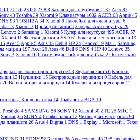
0.0
1
21.5
6
23.0
6
23.8
8
Батареи для ноутбуков
1137
Acer
87
Sony
43
Toshiba
39
Xiaomi
9
Клавиатуры
1002
ACER
68
Apple
45
ONY
93
TOSHIBA
34
Xiaomi
8
Наклейки для клавиатуры
6
hiba
13
Xiaomi
3
Провод питания
5
Зарядка Авто-ноутбук
29
Lenovo
2
Samsung
1
Xiaomi
5
Кулер для ноутбука
495
ACER
57
Xiaomi
11
Жесткие диски и SSD
61
Бокс для жесткого диска
19
115
Acer
5
Apple
5
Asus
35
Dell
8
HP
24
Lenovo
19
Msi
1
Samsung
ы матриц
197
Acer
26
Asus
46
Dell
6
DNS
4
HP
40
Lenovo
35
Sony
3
Xiaomi
16
Разъём аудио Jack для ноутбука
2
Оптический
Зарядки для мониторов и другое
53
Звуковая карта
6
Кнопки
 мыши
13
Наушники
15
Беспроводные наушники
0
Кабель для
я
70
Вентиляторы для корпуса
14
Кулеры для процессоров
11
нзисторы, Конденсаторы
14
Трафареты BGA
19
1
Prestigio
4
SAMSUNG
56
SONY
12
Xiaomi
30
ZTE
25
МТС
1
Samsung
6
SONY
4
Селфи-палки
12
Чехлы для смартфонов
90
для планшета
26
Asus
4
Digma
1
DNS
1
Explay
1
Microsoft
1
Texet
AMSUNG
31
SONY
52
Бленды
26
Аксессуары
48
Всё для экшн-