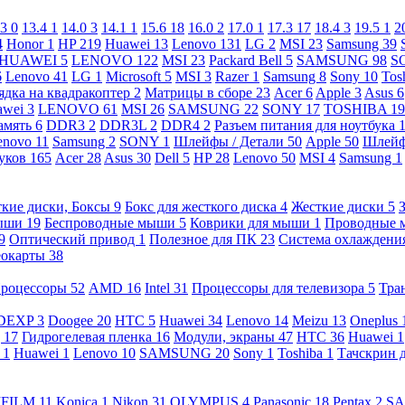
.3
0
13.4
1
14.0
3
14.1
1
15.6
18
16.0
2
17.0
1
17.3
17
18.4
3
19.5
1
2
4
Honor
1
HP
219
Huawei
13
Lenovo
131
LG
2
MSI
23
Samsung
39
HUAWEI
5
LENOVO
122
MSI
23
Packard Bell
5
SAMSUNG
98
S
6
Lenovo
41
LG
1
Microsoft
5
MSI
3
Razer
1
Samsung
8
Sony
10
Tos
ядка на квадракоптер
2
Матрицы в сборе
23
Acer
6
Apple
3
Asus
6
awei
3
LENOVO
61
MSI
26
SAMSUNG
22
SONY
17
TOSHIBA
19
амять
6
DDR3
2
DDR3L
2
DDR4
2
Разъем питания для ноутбука
enovo
11
Samsung
2
SONY
1
Шлейфы / Детали
50
Apple
50
Шлейф
буков
165
Acer
28
Asus
30
Dell
5
HP
28
Lenovo
50
MSI
4
Samsung
1
кие диски, Боксы
9
Бокс для жесткого диска
4
Жесткие диски
5
ыши
19
Беспроводные мыши
5
Коврики для мыши
1
Проводные
9
Оптический привод
1
Полезное для ПК
23
Система охлаждени
еокарты
38
роцессоры
52
AMD
16
Intel
31
Процессоры для телевизора
5
Тра
DEXP
3
Doogee
20
HTC
5
Huawei
34
Lenovo
14
Meizu
13
Oneplus
g
17
Гидрогелевая пленка
16
Модули, экраны
47
HTC
36
Huawei
1
l
1
Huawei
1
Lenovo
10
SAMSUNG
20
Sony
1
Toshiba
1
Тачскрин 
IFILM
11
Konica
1
Nikon
31
OLYMPUS
4
Panasonic
18
Pentax
2
S