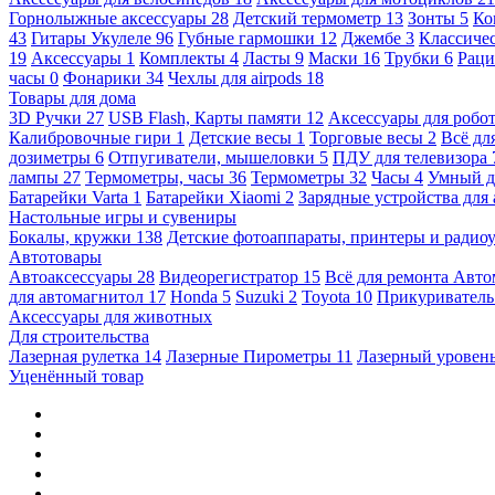
Горнолыжные аксессуары
28
Детский термометр
13
Зонты
5
Ко
43
Гитары Укулеле
96
Губные гармошки
12
Джембе
3
Классичес
19
Аксессуары
1
Комплекты
4
Ласты
9
Маски
16
Трубки
6
Раци
часы
0
Фонарики
34
Чехлы для airpods
18
Товары для дома
3D Ручки
27
USB Flash, Карты памяти
12
Аксессуары для робо
Калибровочные гири
1
Детские весы
1
Торговые весы
2
Всё дл
дозиметры
6
Отпугиватели, мышеловки
5
ПДУ для телевизора
лампы
27
Термометры, часы
36
Термометры
32
Часы
4
Умный 
Батарейки Varta
1
Батарейки Xiaomi
2
Зарядные устройства для
Настольные игры и сувениры
Бокалы, кружки
138
Детские фотоаппараты, принтеры и ради
Автотовары
Автоаксессуары
28
Видеорегистратор
15
Всё для ремонта Авт
для автомагнитол
17
Honda
5
Suzuki
2
Toyota
10
Прикуривател
Аксессуары для животных
Для строительства
Лазерная рулетка
14
Лазерные Пирометры
11
Лазерный уровен
Уценённый товар