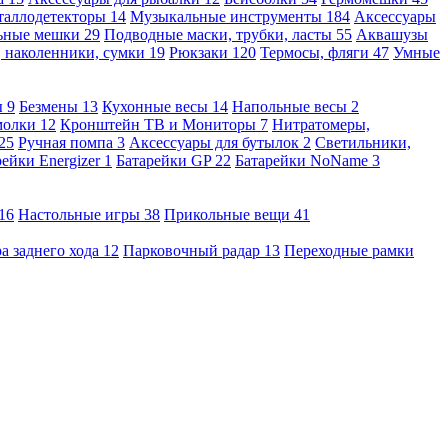
таллодетекторы
14
Музыкальные инструменты
184
Аксессуары
льные мешки
29
Подводные маски, трубки, ласты
55
Аквашузы
, наколенники, сумки
19
Рюкзаки
120
Термосы, фляги
47
Умные
ы
9
Безмены
13
Кухонные весы
14
Напольные весы
2
молки
12
Кронштейн ТВ и Мониторы
7
Нитратомеры,
25
Ручная помпа
3
Аксессуары для бутылок
2
Светильники,
рейки Energizer
1
Батарейки GP
22
Батарейки NoName
3
16
Настольные игры
38
Прикольные вещи
41
а заднего хода
12
Парковочный радар
13
Переходные рамки