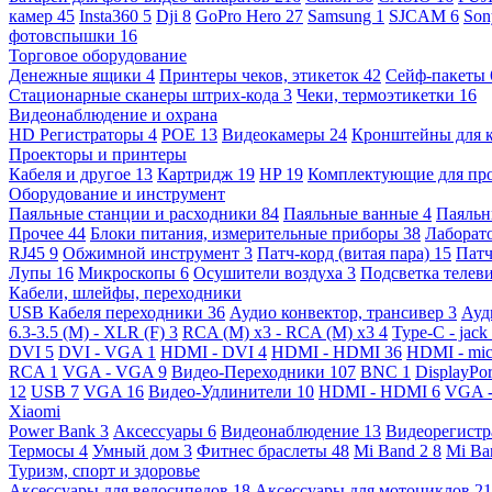
камер
45
Insta360
5
Dji
8
GoPro Hero
27
Samsung
1
SJCAM
6
So
фотовспышки
16
Торговое оборудование
Денежные ящики
4
Принтеры чеков, этикеток
42
Сейф-пакеты
Стационарные сканеры штрих-кода
3
Чеки, термоэтикетки
16
Видеонаблюдение и охрана
HD Регистраторы
4
POE
13
Видеокамеры
24
Кронштейны для 
Проекторы и принтеры
Кабеля и другое
13
Картридж
19
HP
19
Комплектующие для пр
Оборудование и инструмент
Паяльные станции и расходники
84
Паяльные ванные
4
Паяльн
Прочее
44
Блоки питания, измерительные приборы
38
Лаборат
RJ45
9
Обжимной инструмент
3
Патч-корд (витая пара)
15
Патч
Лупы
16
Микроскопы
6
Осушители воздуха
3
Подсветка телев
Кабели, шлейфы, переходники
USB Кабеля переходники
36
Аудио конвектор, трансивер
3
Ауд
6.3-3.5 (M) - XLR (F)
3
RCA (M) x3 - RCA (M) x3
4
Type-C - jack
DVI
5
DVI - VGA
1
HDMI - DVI
4
HDMI - HDMI
36
HDMI - mi
RCA
1
VGA - VGA
9
Видео-Переходники
107
BNC
1
DisplayPo
12
USB
7
VGA
16
Видео-Удлинители
10
HDMI - HDMI
6
VGA 
Xiaomi
Power Bank
3
Аксессуары
6
Видеонаблюдение
13
Видеорегист
Термосы
4
Умный дом
3
Фитнес браслеты
48
Mi Band 2
8
Mi Ba
Туризм, спорт и здоровье
Аксессуары для велосипедов
18
Аксессуары для мотоциклов
21