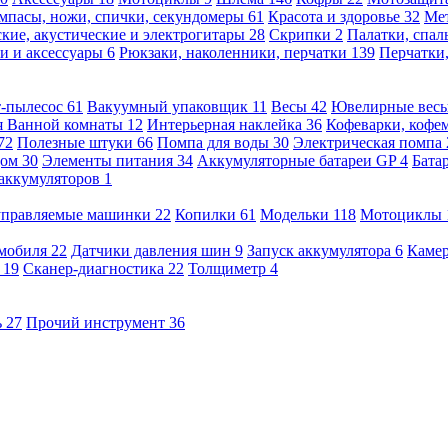
мпасы, ножи, спички, секундомеры
61
Красота и здоровье
32
Ме
кие, акустические и электрогитары
28
Скрипки
2
Палатки, спа
и и аксессуары
6
Рюкзаки, наколенники, перчатки
139
Перчатки
т-пылесос
61
Вакуумный упаковщик
11
Весы
42
Ювелирные вес
я Ванной комнаты
12
Интерьерная наклейка
36
Кофеварки, кофе
72
Полезные штуки
66
Помпа для воды
30
Электрическая помпа
дом
30
Элементы питания
34
Аккумуляторные батареи GP
4
Бата
 аккумуляторов
1
оуправляемые машинки
22
Копилки
61
Модельки
118
Мотоциклы
омобиля
22
Датчики давления шин
9
Запуск аккумулятора
6
Камер
ь
19
Сканер-диагностика
22
Толщиметр
4
ь
27
Прочий инструмент
36