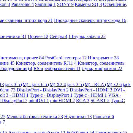
kon
3
Panasonic
4
Samsung
1
SONY
9
Камеры SQ
3
Освещение,
ые сканеры штрих-кода
21
Проводные сканеры штрих-кода
16
конечники
31
Прочее
12
Сейфы
4
Шнуры, кабеля
22
нструмент, прочее
84
PostCard, тестеры
12
Инструмент
28
вание
45
Конектор, соеденитель RJ11
4
Конектор, соеденитель
 оборудования)
4
RS преобразователи
11
Лупа, микроскоп
22
13
jack 3.5 (M) - jack 6.5 (M) X2
4
jack 3.5 (M) - RCA (M) x2
6
jack
абели
73
DisplayPort - DisplayPort
2
DisplayPort - HDMI
3
DVI -
olt 3 - HDMI
1
Type-c - DisplayPort
1
Type-c - HDMI
1
VGA -
iDisplayPort
7
miniDVI
1
miniHDMI
2
RCA
3
SCART
2
Type-C
е
27
Мелкая бытовая техника
23
Наушники
13
Рюкзаки
6
ов
7
а
15
Аксессуары для рыбалки
12
Бейсболки
54
Гермомешки
45