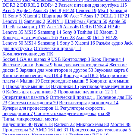
DDR3
2
DDR3L
2
DDR4
2
Разъем питания для ноутбука
115
Acer
5
Apple
5
Asus
35
Dell
8
HP
24
Lenovo
19
Msi
1
Samsung
11
Sony
5
Xiaomi
2
Шарниры
60
Acer
7
Asus
17
DELL
1
HP
21
Lenovo
11
Samsung
2
SONY
1
Шлейфы / Детали
50
Apple
50
Шлейфы матриц
197
Acer
26
Asus
46
Dell
6
DNS
4
HP
40
Lenovo
35
MSI
5
Samsung
14
Sony
8
Toshiba
10
Xiaomi
3
Корпуса для ноутбуков
165
Acer
28
Asus
30
Dell
5
HP
28
Lenovo
50
MSI
4
Samsung
1
Sony
3
Xiaomi
16
Разъём аудио Jack
для ноутбука
2
Оптический привод
11
Комплектующие для ПК
Socket LGA на шарах
9
USB Контроллер
3
Блок Питания
4
Жесткие диски, Боксы
9
Бокс для жесткого диска
4
Жесткие
диски
5
Зарядки для мониторов и другое
53
Звуковая карта
6
Кнопки включения для ПК
4
Корпус для ПК
2
Материнские
платы
4
Мыши
19
Беспроводные мыши
5
Коврики для мыши
1
Проводные мыши
13
Наушники
15
Беспроводные наушники
0
Кабель для наушников
2
Проводные наушники
12
1
1
Оперативная память
9
Оптический привод
1
Полезное для ПК
23
Система охлаждения
70
Вентиляторы для корпуса
14
Кулеры для процессоров
11
Регуляторы скорости,
переходники
7
Системы охлаждения видеокарты
38
Чипы, микросхемы, мосты
Видеочипы
40
Nvidia
18
Radeon
22
Микросхемы
80
Мосты
48
Процессоры
52
AMD
16
Intel
31
Процессоры для телевизора
5