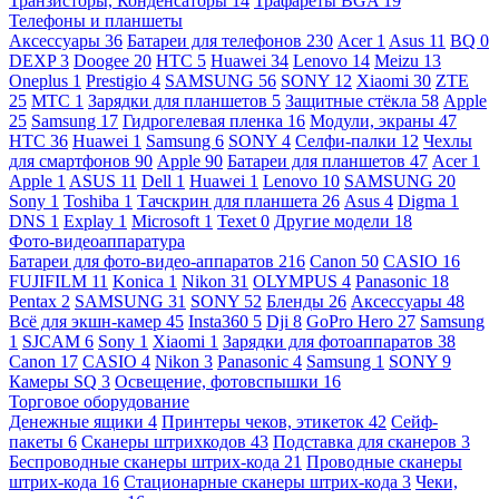
Транзисторы, Конденсаторы
14
Трафареты BGA
19
Телефоны и планшеты
Аксессуары
36
Батареи для телефонов
230
Acer
1
Asus
11
BQ
0
DEXP
3
Doogee
20
HTC
5
Huawei
34
Lenovo
14
Meizu
13
Oneplus
1
Prestigio
4
SAMSUNG
56
SONY
12
Xiaomi
30
ZTE
25
МТС
1
Зарядки для планшетов
5
Защитные стёкла
58
Apple
25
Samsung
17
Гидрогелевая пленка
16
Модули, экраны
47
HTC
36
Huawei
1
Samsung
6
SONY
4
Селфи-палки
12
Чехлы
для смартфонов
90
Apple
90
Батареи для планшетов
47
Acer
1
Apple
1
ASUS
11
Dell
1
Huawei
1
Lenovo
10
SAMSUNG
20
Sony
1
Toshiba
1
Тачскрин для планшета
26
Asus
4
Digma
1
DNS
1
Explay
1
Microsoft
1
Texet
0
Другие модели
18
Фото-видеоаппаратура
Батареи для фото-видео-аппаратов
216
Canon
50
CASIO
16
FUJIFILM
11
Konica
1
Nikon
31
OLYMPUS
4
Panasonic
18
Pentax
2
SAMSUNG
31
SONY
52
Бленды
26
Аксессуары
48
Всё для экшн-камер
45
Insta360
5
Dji
8
GoPro Hero
27
Samsung
1
SJCAM
6
Sony
1
Xiaomi
1
Зарядки для фотоаппаратов
38
Canon
17
CASIO
4
Nikon
3
Panasonic
4
Samsung
1
SONY
9
Камеры SQ
3
Освещение, фотовспышки
16
Торговое оборудование
Денежные ящики
4
Принтеры чеков, этикеток
42
Сейф-
пакеты
6
Сканеры штрихкодов
43
Подставка для сканеров
3
Беспроводные сканеры штрих-кода
21
Проводные сканеры
штрих-кода
16
Стационарные сканеры штрих-кода
3
Чеки,