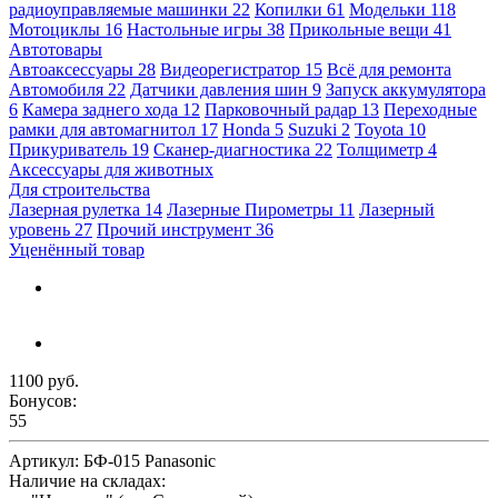
радиоуправляемые машинки
22
Копилки
61
Модельки
118
Мотоциклы
16
Настольные игры
38
Прикольные вещи
41
Автотовары
Автоаксессуары
28
Видеорегистратор
15
Всё для ремонта
Автомобиля
22
Датчики давления шин
9
Запуск аккумулятора
6
Камера заднего хода
12
Парковочный радар
13
Переходные
рамки для автомагнитол
17
Honda
5
Suzuki
2
Toyota
10
Прикуриватель
19
Сканер-диагностика
22
Толщиметр
4
Аксессуары для животных
Для строительства
Лазерная рулетка
14
Лазерные Пирометры
11
Лазерный
уровень
27
Прочий инструмент
36
Уценённый товар
1100 руб.
Бонусов:
55
Артикул:
БФ-015 Panasonic
Наличие на складах: