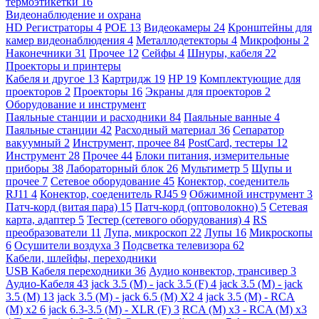
термоэтикетки
16
Видеонаблюдение и охрана
HD Регистраторы
4
POE
13
Видеокамеры
24
Кронштейны для
камер видеонаблюдения
4
Металлодетекторы
4
Микрофоны
2
Наконечники
31
Прочее
12
Сейфы
4
Шнуры, кабеля
22
Проекторы и принтеры
Кабеля и другое
13
Картридж
19
HP
19
Комплектующие для
проекторов
2
Проекторы
16
Экраны для проекторов
2
Оборудование и инструмент
Паяльные станции и расходники
84
Паяльные ванные
4
Паяльные станции
42
Расходный материал
36
Сепаратор
вакуумный
2
Инструмент, прочее
84
PostCard, тестеры
12
Инструмент
28
Прочее
44
Блоки питания, измерительные
приборы
38
Лабораторный блок
26
Мультиметр
5
Щупы и
прочее
7
Сетевое оборудование
45
Конектор, соеденитель
RJ11
4
Конектор, соеденитель RJ45
9
Обжимной инструмент
3
Патч-корд (витая пара)
15
Патч-корд (оптоволокно)
5
Сетевая
карта, адаптер
5
Тестер (сетевого оборудования)
4
RS
преобразователи
11
Лупа, микроскоп
22
Лупы
16
Микроскопы
6
Осушители воздуха
3
Подсветка телевизора
62
Кабели, шлейфы, переходники
USB Кабеля переходники
36
Аудио конвектор, трансивер
3
Аудио-Кабеля
43
jack 3.5 (M) - jack 3.5 (F)
4
jack 3.5 (M) - jack
3.5 (M)
13
jack 3.5 (M) - jack 6.5 (M) X2
4
jack 3.5 (M) - RCA
(M) x2
6
jack 6.3-3.5 (M) - XLR (F)
3
RCA (M) x3 - RCA (M) x3