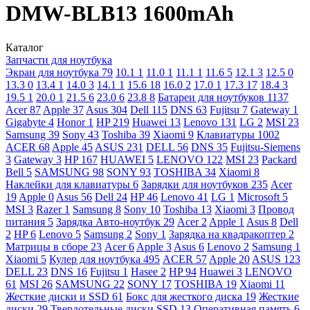
DMW-BLB13 1600mAh
Каталог
Запчасти для ноутбука
Экран для ноутбука
79
10.1
1
11.0
1
11.1
1
11.6
5
12.1
3
12.5
0
13.3
0
13.4
1
14.0
3
14.1
1
15.6
18
16.0
2
17.0
1
17.3
17
18.4
3
19.5
1
20.0
1
21.5
6
23.0
6
23.8
8
Батареи для ноутбуков
1137
Acer
87
Apple
37
Asus
304
Dell
115
DNS
63
Fujitsu
7
Gateway
1
Gigabyte
4
Honor
1
HP
219
Huawei
13
Lenovo
131
LG
2
MSI
23
Samsung
39
Sony
43
Toshiba
39
Xiaomi
9
Клавиатуры
1002
ACER
68
Apple
45
ASUS
231
DELL
56
DNS
35
Fujitsu-Siemens
3
Gateway
3
HP
167
HUAWEI
5
LENOVO
122
MSI
23
Packard
Bell
5
SAMSUNG
98
SONY
93
TOSHIBA
34
Xiaomi
8
Наклейки для клавиатуры
6
Зарядки для ноутбуков
235
Acer
19
Apple
0
Asus
56
Dell
24
HP
46
Lenovo
41
LG
1
Microsoft
5
MSI
3
Razer
1
Samsung
8
Sony
10
Toshiba
13
Xiaomi
3
Провод
питания
5
Зарядка Авто-ноутбук
29
Acer
2
Apple
1
Asus
8
Dell
2
HP
6
Lenovo
5
Samsung
2
Sony
1
Зарядка на квадракоптер
2
Матрицы в сборе
23
Acer
6
Apple
3
Asus
6
Lenovo
2
Samsung
1
Xiaomi
5
Кулер для ноутбука
495
ACER
57
Apple
20
ASUS
123
DELL
23
DNS
16
Fujitsu
1
Hasee
2
HP
94
Huawei
3
LENOVO
61
MSI
26
SAMSUNG
22
SONY
17
TOSHIBA
19
Xiaomi
11
Жесткие диски и SSD
61
Бокс для жесткого диска
19
Жесткие
диски
29
Твердотельные диски SSD
13
Оперативная память
6