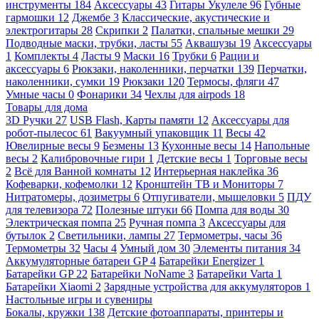
инструменты
184
Аксессуары
43
Гитары Укулеле
96
Губные
гармошки
12
Джембе
3
Классические, акустические и
электрогитары
28
Скрипки
2
Палатки, спальные мешки
29
Подводные маски, трубки, ласты
55
Аквашузы
19
Аксессуары
1
Комплекты
4
Ласты
9
Маски
16
Трубки
6
Рации и
аксессуары
6
Рюкзаки, наколенники, перчатки
139
Перчатки,
наколенники, сумки
19
Рюкзаки
120
Термосы, фляги
47
Умные часы
0
Фонарики
34
Чехлы для airpods
18
Товары для дома
3D Ручки
27
USB Flash, Карты памяти
12
Аксессуары для
робот-пылесос
61
Вакуумный упаковщик
11
Весы
42
Ювелирные весы
9
Безмены
13
Кухонные весы
14
Напольные
весы
2
Калибровочные гири
1
Детские весы
1
Торговые весы
2
Всё для Ванной комнаты
12
Интерьерная наклейка
36
Кофеварки, кофемолки
12
Кронштейн ТВ и Мониторы
7
Нитратомеры, дозиметры
6
Отпугиватели, мышеловки
5
ПДУ
для телевизора
72
Полезные штуки
66
Помпа для воды
30
Электрическая помпа
25
Ручная помпа
3
Аксессуары для
бутылок
2
Светильники, лампы
27
Термометры, часы
36
Термометры
32
Часы
4
Умный дом
30
Элементы питания
34
Аккумуляторные батареи GP
4
Батарейки Energizer
1
Батарейки GP
22
Батарейки NoName
3
Батарейки Varta
1
Батарейки Xiaomi
2
Зарядные устройства для аккумуляторов
1
Настольные игры и сувениры
Бокалы, кружки
138
Детские фотоаппараты, принтеры и