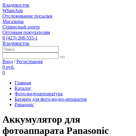
Владивосток
WhatsApp
Отслеживание посылки
Магазины
Сервисный центр
Оптовым покупателям
8 (423) 208-555-1
Владивосток
Вход
/
Регистрация
0 руб.
0
Главная
Каталог
Фото-видеоаппаратура
Батареи для фото-видео-аппаратов
Panasonic
Аккумулятор для
фотоаппарата Panasonic