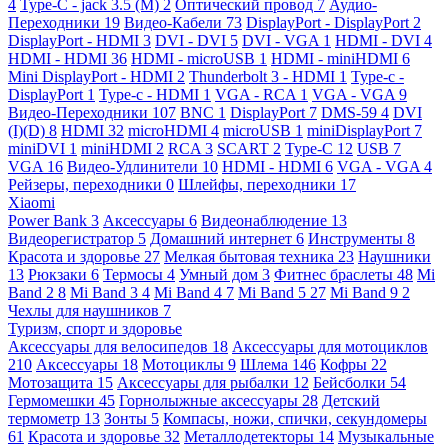
4
Type-C - jack 3.5 (M)
2
Оптический провод
7
Аудио-
Переходники
19
Видео-Кабели
73
DisplayPort - DisplayPort
2
DisplayPort - HDMI
3
DVI - DVI
5
DVI - VGA
1
HDMI - DVI
4
HDMI - HDMI
36
HDMI - microUSB
1
HDMI - miniHDMI
6
Mini DisplayPort - HDMI
2
Thunderbolt 3 - HDMI
1
Type-c -
DisplayPort
1
Type-c - HDMI
1
VGA - RCA
1
VGA - VGA
9
Видео-Переходники
107
BNC
1
DisplayPort
7
DMS-59
4
DVI
(I)(D)
8
HDMI
32
microHDMI
4
microUSB
1
miniDisplayPort
7
miniDVI
1
miniHDMI
2
RCA
3
SCART
2
Type-C
12
USB
7
VGA
16
Видео-Удлинители
10
HDMI - HDMI
6
VGA - VGA
4
Рейзеры, переходники
0
Шлейфы, переходники
17
Xiaomi
Power Bank
3
Аксессуары
6
Видеонаблюдение
13
Видеорегистратор
5
Домашний интернет
6
Инструменты
8
Красота и здоровье
27
Мелкая бытовая техника
23
Наушники
13
Рюкзаки
6
Термосы
4
Умный дом
3
Фитнес браслеты
48
Mi
Band 2
8
Mi Band 3
4
Mi Band 4
7
Mi Band 5
27
Mi Band 9
2
Чехлы для наушников
7
Туризм, спорт и здоровье
Аксессуары для велосипедов
18
Аксессуары для мотоциклов
210
Аксессуары
18
Мотоциклы
9
Шлема
146
Кофры
22
Мотозащита
15
Аксессуары для рыбалки
12
Бейсболки
54
Гермомешки
45
Горнолыжные аксессуары
28
Детский
термометр
13
Зонты
5
Компасы, ножи, спички, секундомеры
61
Красота и здоровье
32
Металлодетекторы
14
Музыкальные