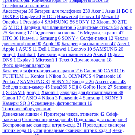
Транзисторы, Конденсаторы
14
Трафареты BGA
19
Телефоны и планшеты
Аксессуары
36
Батареи для телефонов
230
Acer
1
Asus
11
BQ
0
DEXP
3
Doogee
20
HTC
5
Huawei
34
Lenovo
14
Meizu
13
Oneplus
1
Prestigio
4
SAMSUNG
56
SONY
12
Xiaomi
30
ZTE
25
МТС
1
Зарядки для планшетов
5
Защитные стёкла
58
Apple
25
Samsung
17
Гидрогелевая пленка
16
Модули, экраны
47
HTC
36
Huawei
1
Samsung
6
SONY
4
Селфи-палки
12
Чехлы
для смартфонов
90
Apple
90
Батареи для планшетов
47
Acer
1
Apple
1
ASUS
11
Dell
1
Huawei
1
Lenovo
10
SAMSUNG
20
Sony
1
Toshiba
1
Тачскрин для планшета
26
Asus
4
Digma
1
DNS
1
Explay
1
Microsoft
1
Texet
0
Другие модели
18
Фото-видеоаппаратура
Батареи для фото-видео-аппаратов
216
Canon
50
CASIO
16
FUJIFILM
11
Konica
1
Nikon
31
OLYMPUS
4
Panasonic
18
Pentax
2
SAMSUNG
31
SONY
52
Бленды
26
Аксессуары
48
Всё для экшн-камер
45
Insta360
5
Dji
8
GoPro Hero
27
Samsung
1
SJCAM
6
Sony
1
Xiaomi
1
Зарядки для фотоаппаратов
38
Canon
17
CASIO
4
Nikon
3
Panasonic
4
Samsung
1
SONY
9
Камеры SQ
3
Освещение, фотовспышки
16
Торговое оборудование
Денежные ящики
4
Принтеры чеков, этикеток
42
Сейф-
пакеты
6
Сканеры штрихкодов
43
Подставка для сканеров
3
Беспроводные сканеры штрих-кода
21
Проводные сканеры
штрих-кода
16
Стационарные сканеры штрих-кода
3
Чеки,