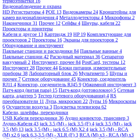
термоэтикетки
16
Видеонаблюдение и охрана
HD Регистраторы
4
POE
13
Видеокамеры
24
Кронштейны для
камер видеонаблюдения
4
Металлодетекторы
4
Микрофоны
2
Наконечники
31
Прочее
12
Сейфы
4
Шнуры, кабеля
22
Проекторы и принтеры
Кабеля и другое
13
Картридж
19
HP
19
Комплектующие для
проекторов
2
Проекторы
16
Экраны для проекторов
2
Оборудование и инструмент
Паяльные станции и расходники
84
Паяльные ванные
4
Паяльные станции
42
Расходный материал
36
Сепаратор
вакуумный
2
Инструмент, прочее
84
PostCard, тестеры
12
Инструмент
28
Прочее
44
Блоки питания, измерительные
приборы
38
Лабораторный блок
26
Мультиметр
5
Щупы и
прочее
7
Сетевое оборудование
45
Конектор, соеденитель
RJ11
4
Конектор, соеденитель RJ45
9
Обжимной инструмент
3
Патч-корд (витая пара)
15
Патч-корд (оптоволокно)
5
Сетевая
карта, адаптер
5
Тестер (сетевого оборудования)
4
RS
преобразователи
11
Лупа, микроскоп
22
Лупы
16
Микроскопы
6
Осушители воздуха
3
Подсветка телевизора
62
Кабели, шлейфы, переходники
USB Кабеля переходники
36
Аудио конвектор, трансивер
3
Аудио-Кабеля
43
jack 3.5 (M) - jack 3.5 (F)
4
jack 3.5 (M) - jack
3.5 (M)
13
jack 3.5 (M) - jack 6.5 (M) X2
4
jack 3.5 (M) - RCA
(M) x2
6
jack 6.3-3.5 (M) - XLR (F)
3
RCA (M) x3 - RCA (M) x3