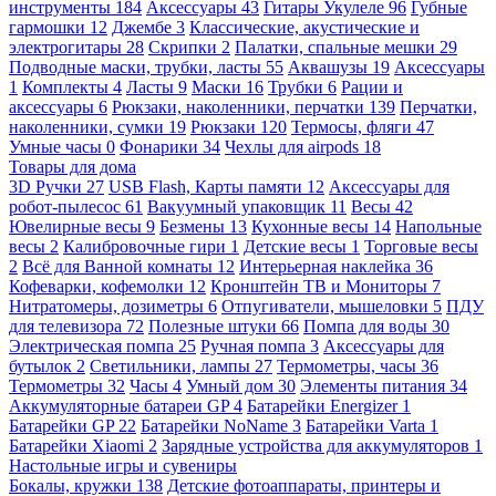
инструменты
184
Аксессуары
43
Гитары Укулеле
96
Губные
гармошки
12
Джембе
3
Классические, акустические и
электрогитары
28
Скрипки
2
Палатки, спальные мешки
29
Подводные маски, трубки, ласты
55
Аквашузы
19
Аксессуары
1
Комплекты
4
Ласты
9
Маски
16
Трубки
6
Рации и
аксессуары
6
Рюкзаки, наколенники, перчатки
139
Перчатки,
наколенники, сумки
19
Рюкзаки
120
Термосы, фляги
47
Умные часы
0
Фонарики
34
Чехлы для airpods
18
Товары для дома
3D Ручки
27
USB Flash, Карты памяти
12
Аксессуары для
робот-пылесос
61
Вакуумный упаковщик
11
Весы
42
Ювелирные весы
9
Безмены
13
Кухонные весы
14
Напольные
весы
2
Калибровочные гири
1
Детские весы
1
Торговые весы
2
Всё для Ванной комнаты
12
Интерьерная наклейка
36
Кофеварки, кофемолки
12
Кронштейн ТВ и Мониторы
7
Нитратомеры, дозиметры
6
Отпугиватели, мышеловки
5
ПДУ
для телевизора
72
Полезные штуки
66
Помпа для воды
30
Электрическая помпа
25
Ручная помпа
3
Аксессуары для
бутылок
2
Светильники, лампы
27
Термометры, часы
36
Термометры
32
Часы
4
Умный дом
30
Элементы питания
34
Аккумуляторные батареи GP
4
Батарейки Energizer
1
Батарейки GP
22
Батарейки NoName
3
Батарейки Varta
1
Батарейки Xiaomi
2
Зарядные устройства для аккумуляторов
1
Настольные игры и сувениры
Бокалы, кружки
138
Детские фотоаппараты, принтеры и