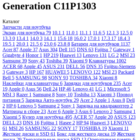
Generation C11P1303
Каталог
Запчасти для ноутбука
Экран для ноутбука
79
10.1
1
11.0
1
11.1
1
11.6
5
12.1
3
12.5
0
13.3
0
13.4
1
14.0
3
14.1
1
15.6
18
16.0
2
17.0
1
17.3
17
18.4
3
19.5
1
20.0
1
21.5
6
23.0
6
23.8
8
Батареи для ноутбуков
1137
Acer
87
Apple
37
Asus
304
Dell
115
DNS
63
Fujitsu
7
Gateway
1
Gigabyte
4
Honor
1
HP
219
Huawei
13
Lenovo
131
LG
2
MSI
23
Samsung
39
Sony
43
Toshiba
39
Xiaomi
9
Клавиатуры
1002
ACER
68
Apple
45
ASUS
231
DELL
56
DNS
35
Fujitsu-Siemens
3
Gateway
3
HP
167
HUAWEI
5
LENOVO
122
MSI
23
Packard
Bell
5
SAMSUNG
98
SONY
93
TOSHIBA
34
Xiaomi
8
Наклейки для клавиатуры
6
Зарядки для ноутбуков
235
Acer
19
Apple
0
Asus
56
Dell
24
HP
46
Lenovo
41
LG
1
Microsoft
5
MSI
3
Razer
1
Samsung
8
Sony
10
Toshiba
13
Xiaomi
3
Провод
питания
5
Зарядка Авто-ноутбук
29
Acer
2
Apple
1
Asus
8
Dell
2
HP
6
Lenovo
5
Samsung
2
Sony
1
Зарядка на квадракоптер
2
Матрицы в сборе
23
Acer
6
Apple
3
Asus
6
Lenovo
2
Samsung
1
Xiaomi
5
Кулер для ноутбука
495
ACER
57
Apple
20
ASUS
123
DELL
23
DNS
16
Fujitsu
1
Hasee
2
HP
94
Huawei
3
LENOVO
61
MSI
26
SAMSUNG
22
SONY
17
TOSHIBA
19
Xiaomi
11
Жесткие диски и SSD
61
Бокс для жесткого диска
19
Жесткие
диски
29
Твердотельные диски SSD
13
Оперативная память
6