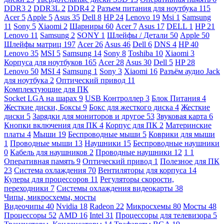
DDR3
2
DDR3L
2
DDR4
2
Разъем питания для ноутбука
115
Acer
5
Apple
5
Asus
35
Dell
8
HP
24
Lenovo
19
Msi
1
Samsung
11
Sony
5
Xiaomi
2
Шарниры
60
Acer
7
Asus
17
DELL
1
HP
21
Lenovo
11
Samsung
2
SONY
1
Шлейфы / Детали
50
Apple
50
Шлейфы матриц
197
Acer
26
Asus
46
Dell
6
DNS
4
HP
40
Lenovo
35
MSI
5
Samsung
14
Sony
8
Toshiba
10
Xiaomi
3
Корпуса для ноутбуков
165
Acer
28
Asus
30
Dell
5
HP
28
Lenovo
50
MSI
4
Samsung
1
Sony
3
Xiaomi
16
Разъём аудио Jack
для ноутбука
2
Оптический привод
11
Комплектующие для ПК
Socket LGA на шарах
9
USB Контроллер
3
Блок Питания
4
Жесткие диски, Боксы
9
Бокс для жесткого диска
4
Жесткие
диски
5
Зарядки для мониторов и другое
53
Звуковая карта
6
Кнопки включения для ПК
4
Корпус для ПК
2
Материнские
платы
4
Мыши
19
Беспроводные мыши
5
Коврики для мыши
1
Проводные мыши
13
Наушники
15
Беспроводные наушники
0
Кабель для наушников
2
Проводные наушники
12
1
1
Оперативная память
9
Оптический привод
1
Полезное для ПК
23
Система охлаждения
70
Вентиляторы для корпуса
14
Кулеры для процессоров
11
Регуляторы скорости,
переходники
7
Системы охлаждения видеокарты
38
Чипы, микросхемы, мосты
Видеочипы
40
Nvidia
18
Radeon
22
Микросхемы
80
Мосты
48
Процессоры
52
AMD
16
Intel
31
Процессоры для телевизора
5