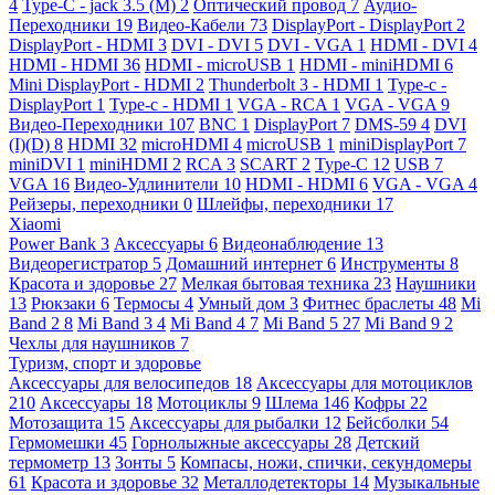
4
Type-C - jack 3.5 (M)
2
Оптический провод
7
Аудио-
Переходники
19
Видео-Кабели
73
DisplayPort - DisplayPort
2
DisplayPort - HDMI
3
DVI - DVI
5
DVI - VGA
1
HDMI - DVI
4
HDMI - HDMI
36
HDMI - microUSB
1
HDMI - miniHDMI
6
Mini DisplayPort - HDMI
2
Thunderbolt 3 - HDMI
1
Type-c -
DisplayPort
1
Type-c - HDMI
1
VGA - RCA
1
VGA - VGA
9
Видео-Переходники
107
BNC
1
DisplayPort
7
DMS-59
4
DVI
(I)(D)
8
HDMI
32
microHDMI
4
microUSB
1
miniDisplayPort
7
miniDVI
1
miniHDMI
2
RCA
3
SCART
2
Type-C
12
USB
7
VGA
16
Видео-Удлинители
10
HDMI - HDMI
6
VGA - VGA
4
Рейзеры, переходники
0
Шлейфы, переходники
17
Xiaomi
Power Bank
3
Аксессуары
6
Видеонаблюдение
13
Видеорегистратор
5
Домашний интернет
6
Инструменты
8
Красота и здоровье
27
Мелкая бытовая техника
23
Наушники
13
Рюкзаки
6
Термосы
4
Умный дом
3
Фитнес браслеты
48
Mi
Band 2
8
Mi Band 3
4
Mi Band 4
7
Mi Band 5
27
Mi Band 9
2
Чехлы для наушников
7
Туризм, спорт и здоровье
Аксессуары для велосипедов
18
Аксессуары для мотоциклов
210
Аксессуары
18
Мотоциклы
9
Шлема
146
Кофры
22
Мотозащита
15
Аксессуары для рыбалки
12
Бейсболки
54
Гермомешки
45
Горнолыжные аксессуары
28
Детский
термометр
13
Зонты
5
Компасы, ножи, спички, секундомеры
61
Красота и здоровье
32
Металлодетекторы
14
Музыкальные