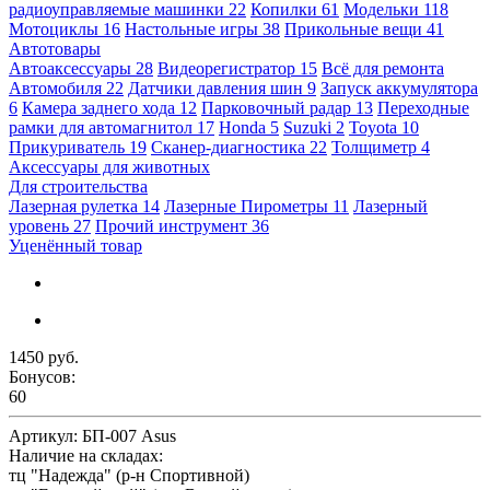
радиоуправляемые машинки
22
Копилки
61
Модельки
118
Мотоциклы
16
Настольные игры
38
Прикольные вещи
41
Автотовары
Автоаксессуары
28
Видеорегистратор
15
Всё для ремонта
Автомобиля
22
Датчики давления шин
9
Запуск аккумулятора
6
Камера заднего хода
12
Парковочный радар
13
Переходные
рамки для автомагнитол
17
Honda
5
Suzuki
2
Toyota
10
Прикуриватель
19
Сканер-диагностика
22
Толщиметр
4
Аксессуары для животных
Для строительства
Лазерная рулетка
14
Лазерные Пирометры
11
Лазерный
уровень
27
Прочий инструмент
36
Уценённый товар
1450 руб.
Бонусов:
60
Артикул:
БП-007 Asus
Наличие на складах:
тц "Надежда" (р-н Спортивной)