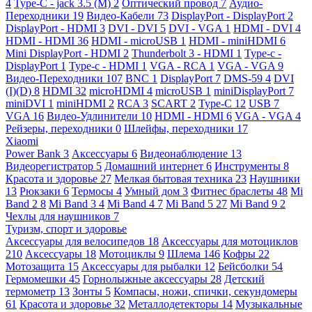
4
Type-C - jack 3.5 (M)
2
Оптический провод
7
Аудио-
Переходники
19
Видео-Кабели
73
DisplayPort - DisplayPort
2
DisplayPort - HDMI
3
DVI - DVI
5
DVI - VGA
1
HDMI - DVI
4
HDMI - HDMI
36
HDMI - microUSB
1
HDMI - miniHDMI
6
Mini DisplayPort - HDMI
2
Thunderbolt 3 - HDMI
1
Type-c -
DisplayPort
1
Type-c - HDMI
1
VGA - RCA
1
VGA - VGA
9
Видео-Переходники
107
BNC
1
DisplayPort
7
DMS-59
4
DVI
(I)(D)
8
HDMI
32
microHDMI
4
microUSB
1
miniDisplayPort
7
miniDVI
1
miniHDMI
2
RCA
3
SCART
2
Type-C
12
USB
7
VGA
16
Видео-Удлинители
10
HDMI - HDMI
6
VGA - VGA
4
Рейзеры, переходники
0
Шлейфы, переходники
17
Xiaomi
Power Bank
3
Аксессуары
6
Видеонаблюдение
13
Видеорегистратор
5
Домашний интернет
6
Инструменты
8
Красота и здоровье
27
Мелкая бытовая техника
23
Наушники
13
Рюкзаки
6
Термосы
4
Умный дом
3
Фитнес браслеты
48
Mi
Band 2
8
Mi Band 3
4
Mi Band 4
7
Mi Band 5
27
Mi Band 9
2
Чехлы для наушников
7
Туризм, спорт и здоровье
Аксессуары для велосипедов
18
Аксессуары для мотоциклов
210
Аксессуары
18
Мотоциклы
9
Шлема
146
Кофры
22
Мотозащита
15
Аксессуары для рыбалки
12
Бейсболки
54
Гермомешки
45
Горнолыжные аксессуары
28
Детский
термометр
13
Зонты
5
Компасы, ножи, спички, секундомеры
61
Красота и здоровье
32
Металлодетекторы
14
Музыкальные