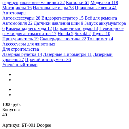
радиоуправляемые машинки
22
Копилки
61
Модельки
118
Мотоциклы
16
Настольные игры
38
Прикольные вещи
41
Автотовары
Автоаксессуары
28
Видеорегистратор
15
Всё для ремонта
Автомобиля
22
Датчики давления шин
9
Запуск аккумулятора
6
Камера заднего хода
12
Парковочный радар
13
Переходные
рамки для автомагнитол
17
Honda
5
Suzuki
2
Toyota
10
Прикуриватель
19
Сканер-диагностика
22
Толщиметр
4
Аксессуары для животных
Для строительства
Лазерная рулетка
14
Лазерные Пирометры
11
Лазерный
уровень
27
Прочий инструмент
36
Уценённый товар
1000 руб.
Бонусов:
40
Артикул:
БТ-001 Doogee