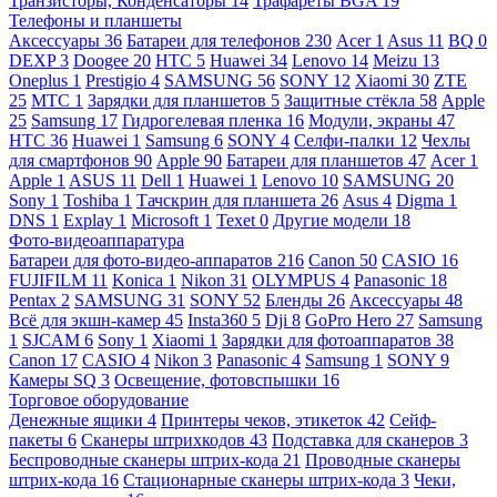
Транзисторы, Конденсаторы
14
Трафареты BGA
19
Телефоны и планшеты
Аксессуары
36
Батареи для телефонов
230
Acer
1
Asus
11
BQ
0
DEXP
3
Doogee
20
HTC
5
Huawei
34
Lenovo
14
Meizu
13
Oneplus
1
Prestigio
4
SAMSUNG
56
SONY
12
Xiaomi
30
ZTE
25
МТС
1
Зарядки для планшетов
5
Защитные стёкла
58
Apple
25
Samsung
17
Гидрогелевая пленка
16
Модули, экраны
47
HTC
36
Huawei
1
Samsung
6
SONY
4
Селфи-палки
12
Чехлы
для смартфонов
90
Apple
90
Батареи для планшетов
47
Acer
1
Apple
1
ASUS
11
Dell
1
Huawei
1
Lenovo
10
SAMSUNG
20
Sony
1
Toshiba
1
Тачскрин для планшета
26
Asus
4
Digma
1
DNS
1
Explay
1
Microsoft
1
Texet
0
Другие модели
18
Фото-видеоаппаратура
Батареи для фото-видео-аппаратов
216
Canon
50
CASIO
16
FUJIFILM
11
Konica
1
Nikon
31
OLYMPUS
4
Panasonic
18
Pentax
2
SAMSUNG
31
SONY
52
Бленды
26
Аксессуары
48
Всё для экшн-камер
45
Insta360
5
Dji
8
GoPro Hero
27
Samsung
1
SJCAM
6
Sony
1
Xiaomi
1
Зарядки для фотоаппаратов
38
Canon
17
CASIO
4
Nikon
3
Panasonic
4
Samsung
1
SONY
9
Камеры SQ
3
Освещение, фотовспышки
16
Торговое оборудование
Денежные ящики
4
Принтеры чеков, этикеток
42
Сейф-
пакеты
6
Сканеры штрихкодов
43
Подставка для сканеров
3
Беспроводные сканеры штрих-кода
21
Проводные сканеры
штрих-кода
16
Стационарные сканеры штрих-кода
3
Чеки,