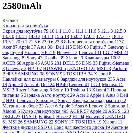
2580mAh
Каталог
Запчасти для ноутбука
Экран для ноутбука
79
10.1
1
11.0
1
11.1
1
11.6
5
12.1
3
12.5
0
13.3
0
13.4
1
14.0
3
14.1
1
15.6
18
16.0
2
17.0
1
17.3
17
18.4
3
19.5
1
20.0
1
21.5
6
23.0
6
23.8
8
Батареи для ноутбуков
1137
Acer
87
Apple
37
Asus
304
Dell
115
DNS
63
Fujitsu
7
Gateway
1
Gigabyte
4
Honor
1
HP
219
Huawei
13
Lenovo
131
LG
2
MSI
23
Samsung
39
Sony
43
Toshiba
39
Xiaomi
9
Клавиатуры
1002
ACER
68
Apple
45
ASUS
231
DELL
56
DNS
35
Fujitsu-Siemens
3
Gateway
3
HP
167
HUAWEI
5
LENOVO
122
MSI
23
Packard
Bell
5
SAMSUNG
98
SONY
93
TOSHIBA
34
Xiaomi
8
Наклейки для клавиатуры
6
Зарядки для ноутбуков
235
Acer
19
Apple
0
Asus
56
Dell
24
HP
46
Lenovo
41
LG
1
Microsoft
5
MSI
3
Razer
1
Samsung
8
Sony
10
Toshiba
13
Xiaomi
3
Провод
питания
5
Зарядка Авто-ноутбук
29
Acer
2
Apple
1
Asus
8
Dell
2
HP
6
Lenovo
5
Samsung
2
Sony
1
Зарядка на квадракоптер
2
Матрицы в сборе
23
Acer
6
Apple
3
Asus
6
Lenovo
2
Samsung
1
Xiaomi
5
Кулер для ноутбука
495
ACER
57
Apple
20
ASUS
123
DELL
23
DNS
16
Fujitsu
1
Hasee
2
HP
94
Huawei
3
LENOVO
61
MSI
26
SAMSUNG
22
SONY
17
TOSHIBA
19
Xiaomi
11
Жесткие диски и SSD
61
Бокс для жесткого диска
19
Жесткие
диски
29
Твердотельные диски SSD
13
Оперативная память
6