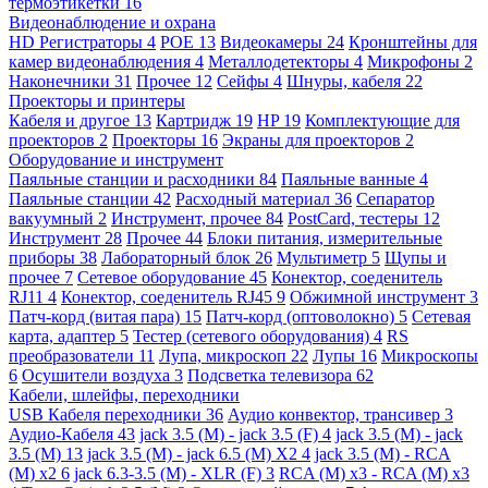
термоэтикетки
16
Видеонаблюдение и охрана
HD Регистраторы
4
POE
13
Видеокамеры
24
Кронштейны для
камер видеонаблюдения
4
Металлодетекторы
4
Микрофоны
2
Наконечники
31
Прочее
12
Сейфы
4
Шнуры, кабеля
22
Проекторы и принтеры
Кабеля и другое
13
Картридж
19
HP
19
Комплектующие для
проекторов
2
Проекторы
16
Экраны для проекторов
2
Оборудование и инструмент
Паяльные станции и расходники
84
Паяльные ванные
4
Паяльные станции
42
Расходный материал
36
Сепаратор
вакуумный
2
Инструмент, прочее
84
PostCard, тестеры
12
Инструмент
28
Прочее
44
Блоки питания, измерительные
приборы
38
Лабораторный блок
26
Мультиметр
5
Щупы и
прочее
7
Сетевое оборудование
45
Конектор, соеденитель
RJ11
4
Конектор, соеденитель RJ45
9
Обжимной инструмент
3
Патч-корд (витая пара)
15
Патч-корд (оптоволокно)
5
Сетевая
карта, адаптер
5
Тестер (сетевого оборудования)
4
RS
преобразователи
11
Лупа, микроскоп
22
Лупы
16
Микроскопы
6
Осушители воздуха
3
Подсветка телевизора
62
Кабели, шлейфы, переходники
USB Кабеля переходники
36
Аудио конвектор, трансивер
3
Аудио-Кабеля
43
jack 3.5 (M) - jack 3.5 (F)
4
jack 3.5 (M) - jack
3.5 (M)
13
jack 3.5 (M) - jack 6.5 (M) X2
4
jack 3.5 (M) - RCA
(M) x2
6
jack 6.3-3.5 (M) - XLR (F)
3
RCA (M) x3 - RCA (M) x3