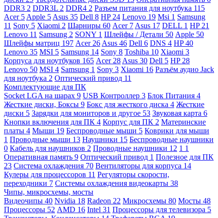
DDR3
2
DDR3L
2
DDR4
2
Разъем питания для ноутбука
115
Acer
5
Apple
5
Asus
35
Dell
8
HP
24
Lenovo
19
Msi
1
Samsung
11
Sony
5
Xiaomi
2
Шарниры
60
Acer
7
Asus
17
DELL
1
HP
21
Lenovo
11
Samsung
2
SONY
1
Шлейфы / Детали
50
Apple
50
Шлейфы матриц
197
Acer
26
Asus
46
Dell
6
DNS
4
HP
40
Lenovo
35
MSI
5
Samsung
14
Sony
8
Toshiba
10
Xiaomi
3
Корпуса для ноутбуков
165
Acer
28
Asus
30
Dell
5
HP
28
Lenovo
50
MSI
4
Samsung
1
Sony
3
Xiaomi
16
Разъём аудио Jack
для ноутбука
2
Оптический привод
11
Комплектующие для ПК
Socket LGA на шарах
9
USB Контроллер
3
Блок Питания
4
Жесткие диски, Боксы
9
Бокс для жесткого диска
4
Жесткие
диски
5
Зарядки для мониторов и другое
53
Звуковая карта
6
Кнопки включения для ПК
4
Корпус для ПК
2
Материнские
платы
4
Мыши
19
Беспроводные мыши
5
Коврики для мыши
1
Проводные мыши
13
Наушники
15
Беспроводные наушники
0
Кабель для наушников
2
Проводные наушники
12
1
1
Оперативная память
9
Оптический привод
1
Полезное для ПК
23
Система охлаждения
70
Вентиляторы для корпуса
14
Кулеры для процессоров
11
Регуляторы скорости,
переходники
7
Системы охлаждения видеокарты
38
Чипы, микросхемы, мосты
Видеочипы
40
Nvidia
18
Radeon
22
Микросхемы
80
Мосты
48
Процессоры
52
AMD
16
Intel
31
Процессоры для телевизора
5