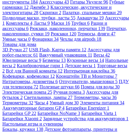
инструменты
184
Аксессуары
43
Гитары Укулеле
96
Губные
гармошки
12
Джембе
3
Классические, акустические и
электрогитары
28
Скрипки
2
Палатки, спальные мешки
29
Подводные маски, трубки, ласты
55
Аквашузы
19
Аксессуары
1
Комплекты
4
Ласты
9
Маски
16
Трубки
6
Рации и
аксессуары
6
Рюкзаки, наколенники, перчатки
139
Перчатки,
наколенники, сумки
19
Рюкзаки
120
Термосы, фляги
47
Умные часы
0
Фонарики
34
Чехлы для airpods
18
Товары для дома
3D Ручки
27
USB Flash, Карты памяти
12
Аксессуары для
робот-пылесос
61
Вакуумный упаковщик
11
Весы
42
Ювелирные весы
9
Безмены
13
Кухонные весы
14
Напольные
весы
2
Калибровочные гири
1
Детские весы
1
Торговые весы
2
Всё для Ванной комнаты
12
Интерьерная наклейка
36
Кофеварки, кофемолки
12
Кронштейн ТВ и Мониторы
7
Нитратомеры, дозиметры
6
Отпугиватели, мышеловки
5
ПДУ
для телевизора
72
Полезные штуки
66
Помпа для воды
30
Электрическая помпа
25
Ручная помпа
3
Аксессуары для
бутылок
2
Светильники, лампы
27
Термометры, часы
36
Термометры
32
Часы
4
Умный дом
30
Элементы питания
34
Аккумуляторные батареи GP
4
Батарейки Energizer
1
Батарейки GP
22
Батарейки NoName
3
Батарейки Varta
1
Батарейки Xiaomi
2
Зарядные устройства для аккумуляторов
1
Настольные игры и сувениры
Бокалы, кружки
138
Детские фотоаппараты, принтеры и