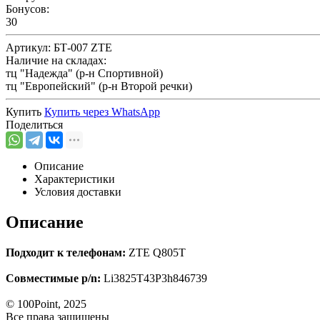
Бонусов:
30
Артикул:
БТ-007 ZTE
Наличие на складах:
тц "Надежда" (р-н Спортивной)
тц "Европейский" (р-н Второй речки)
Купить
Купить через
WhatsApp
Поделиться
Описание
Характеристики
Условия доставки
Описание
Подходит к телефонам:
ZTE Q805T
Совместимые p/n:
Li3825T43P3h846739
© 100Point, 2025
Все права защищены