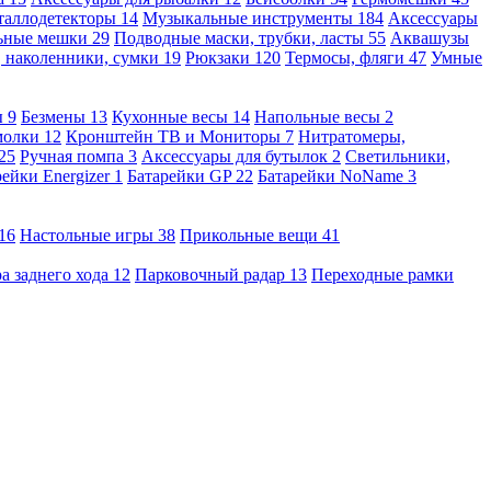
таллодетекторы
14
Музыкальные инструменты
184
Аксессуары
льные мешки
29
Подводные маски, трубки, ласты
55
Аквашузы
, наколенники, сумки
19
Рюкзаки
120
Термосы, фляги
47
Умные
ы
9
Безмены
13
Кухонные весы
14
Напольные весы
2
молки
12
Кронштейн ТВ и Мониторы
7
Нитратомеры,
25
Ручная помпа
3
Аксессуары для бутылок
2
Светильники,
рейки Energizer
1
Батарейки GP
22
Батарейки NoName
3
16
Настольные игры
38
Прикольные вещи
41
а заднего хода
12
Парковочный радар
13
Переходные рамки