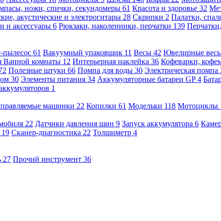
мпасы, ножи, спички, секундомеры
61
Красота и здоровье
32
Ме
кие, акустические и электрогитары
28
Скрипки
2
Палатки, спа
и и аксессуары
6
Рюкзаки, наколенники, перчатки
139
Перчатки
т-пылесос
61
Вакуумный упаковщик
11
Весы
42
Ювелирные вес
я Ванной комнаты
12
Интерьерная наклейка
36
Кофеварки, кофе
72
Полезные штуки
66
Помпа для воды
30
Электрическая помпа
дом
30
Элементы питания
34
Аккумуляторные батареи GP
4
Бата
 аккумуляторов
1
оуправляемые машинки
22
Копилки
61
Модельки
118
Мотоциклы
омобиля
22
Датчики давления шин
9
Запуск аккумулятора
6
Камер
ь
19
Сканер-диагностика
22
Толщиметр
4
ь
27
Прочий инструмент
36