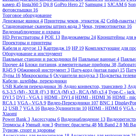
камер
45
Insta360
5
Dji
8
GoPro Hero
27
Samsung
1
SJCAM
6
So
фотовспышки
16
Торговое оборудование
Денежные ящики
4
Принтеры чеков, этикеток
42
Сейф-пакеты
Стационарные сканеры штрих-кода
3
Чеки, термоэтикетки
16
Видеонаблюдение и охрана
HD Регистраторы
4
POE
13
Видеокамеры
24
Кронштейны для 
Проекторы и принтеры
Кабеля и другое
13
Картридж
19
HP
19
Комплектующие для пр
Оборудование и инструмент
Паяльные станции и расходники
84
Паяльные ванные
4
Паяльн
Прочее
44
Блоки питания, измерительные приборы
38
Лаборат
RJ45
9
Обжимной инструмент
3
Патч-корд (витая пара)
15
Патч
Лупы
16
Микроскопы
6
Осушители воздуха
3
Подсветка телев
Кабели, шлейфы, переходники
USB Кабеля переходники
36
Аудио конвектор, трансивер
3
Ауд
6.3-3.5 (M) - XLR (F)
3
RCA (M) x3 - RCA (M) x3
4
Type-C - jack
DVI
5
DVI - VGA
1
HDMI - DVI
4
HDMI - HDMI
36
HDMI - mi
RCA
1
VGA - VGA
9
Видео-Переходники
107
BNC
1
DisplayPo
12
USB
7
VGA
16
Видео-Удлинители
10
HDMI - HDMI
6
VGA 
Xiaomi
Power Bank
3
Аксессуары
6
Видеонаблюдение
13
Видеорегист
Термосы
4
Умный дом
3
Фитнес браслеты
48
Mi Band 2
8
Mi Ba
Туризм, спорт и здоровье
Аксессуары для велосипедов
18
Аксессуары для мотоциклов
21