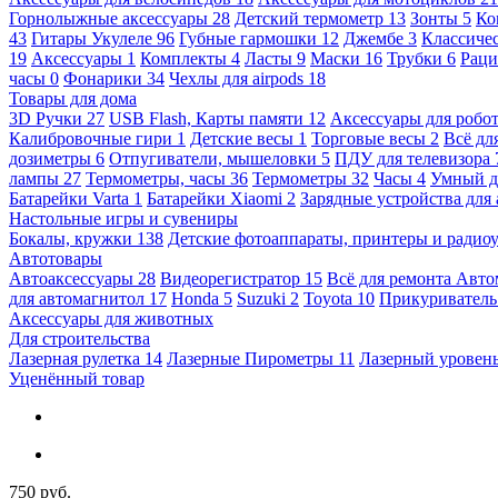
Горнолыжные аксессуары
28
Детский термометр
13
Зонты
5
Ко
43
Гитары Укулеле
96
Губные гармошки
12
Джембе
3
Классичес
19
Аксессуары
1
Комплекты
4
Ласты
9
Маски
16
Трубки
6
Раци
часы
0
Фонарики
34
Чехлы для airpods
18
Товары для дома
3D Ручки
27
USB Flash, Карты памяти
12
Аксессуары для робо
Калибровочные гири
1
Детские весы
1
Торговые весы
2
Всё дл
дозиметры
6
Отпугиватели, мышеловки
5
ПДУ для телевизора
лампы
27
Термометры, часы
36
Термометры
32
Часы
4
Умный 
Батарейки Varta
1
Батарейки Xiaomi
2
Зарядные устройства для
Настольные игры и сувениры
Бокалы, кружки
138
Детские фотоаппараты, принтеры и ради
Автотовары
Автоаксессуары
28
Видеорегистратор
15
Всё для ремонта Авт
для автомагнитол
17
Honda
5
Suzuki
2
Toyota
10
Прикуривател
Аксессуары для животных
Для строительства
Лазерная рулетка
14
Лазерные Пирометры
11
Лазерный уровен
Уценённый товар
750 руб.