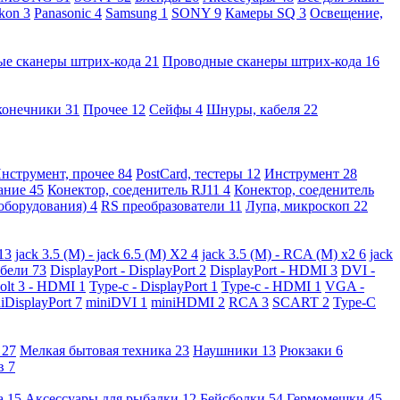
kon
3
Panasonic
4
Samsung
1
SONY
9
Камеры SQ
3
Освещение,
ые сканеры штрих-кода
21
Проводные сканеры штрих-кода
16
конечники
31
Прочее
12
Сейфы
4
Шнуры, кабеля
22
нструмент, прочее
84
PostCard, тестеры
12
Инструмент
28
вание
45
Конектор, соеденитель RJ11
4
Конектор, соеденитель
 оборудования)
4
RS преобразователи
11
Лупа, микроскоп
22
13
jack 3.5 (M) - jack 6.5 (M) X2
4
jack 3.5 (M) - RCA (M) x2
6
jack
абели
73
DisplayPort - DisplayPort
2
DisplayPort - HDMI
3
DVI -
olt 3 - HDMI
1
Type-c - DisplayPort
1
Type-c - HDMI
1
VGA -
iDisplayPort
7
miniDVI
1
miniHDMI
2
RCA
3
SCART
2
Type-C
е
27
Мелкая бытовая техника
23
Наушники
13
Рюкзаки
6
ов
7
а
15
Аксессуары для рыбалки
12
Бейсболки
54
Гермомешки
45