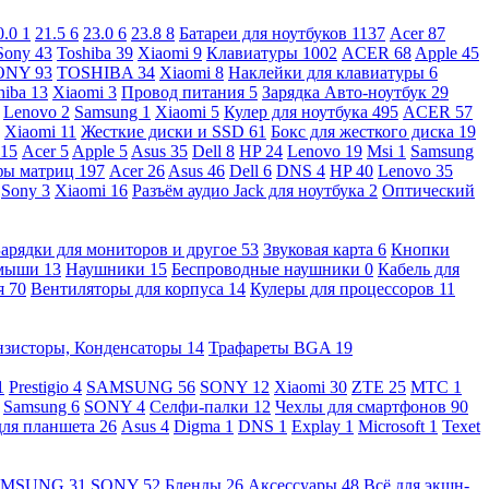
0.0
1
21.5
6
23.0
6
23.8
8
Батареи для ноутбуков
1137
Acer
87
Sony
43
Toshiba
39
Xiaomi
9
Клавиатуры
1002
ACER
68
Apple
45
ONY
93
TOSHIBA
34
Xiaomi
8
Наклейки для клавиатуры
6
hiba
13
Xiaomi
3
Провод питания
5
Зарядка Авто-ноутбук
29
Lenovo
2
Samsung
1
Xiaomi
5
Кулер для ноутбука
495
ACER
57
Xiaomi
11
Жесткие диски и SSD
61
Бокс для жесткого диска
19
115
Acer
5
Apple
5
Asus
35
Dell
8
HP
24
Lenovo
19
Msi
1
Samsung
ы матриц
197
Acer
26
Asus
46
Dell
6
DNS
4
HP
40
Lenovo
35
Sony
3
Xiaomi
16
Разъём аудио Jack для ноутбука
2
Оптический
Зарядки для мониторов и другое
53
Звуковая карта
6
Кнопки
 мыши
13
Наушники
15
Беспроводные наушники
0
Кабель для
я
70
Вентиляторы для корпуса
14
Кулеры для процессоров
11
нзисторы, Конденсаторы
14
Трафареты BGA
19
1
Prestigio
4
SAMSUNG
56
SONY
12
Xiaomi
30
ZTE
25
МТС
1
Samsung
6
SONY
4
Селфи-палки
12
Чехлы для смартфонов
90
для планшета
26
Asus
4
Digma
1
DNS
1
Explay
1
Microsoft
1
Texet
AMSUNG
31
SONY
52
Бленды
26
Аксессуары
48
Всё для экшн-