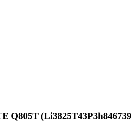
TE Q805T (Li3825T43P3h84673