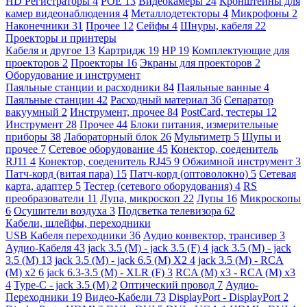
HD Регистраторы
4
POE
13
Видеокамеры
24
Кронштейны для
камер видеонаблюдения
4
Металлодетекторы
4
Микрофоны
2
Наконечники
31
Прочее
12
Сейфы
4
Шнуры, кабеля
22
Проекторы и принтеры
Кабеля и другое
13
Картридж
19
HP
19
Комплектующие для
проекторов
2
Проекторы
16
Экраны для проекторов
2
Оборудование и инструмент
Паяльные станции и расходники
84
Паяльные ванные
4
Паяльные станции
42
Расходный материал
36
Сепаратор
вакуумный
2
Инструмент, прочее
84
PostCard, тестеры
12
Инструмент
28
Прочее
44
Блоки питания, измерительные
приборы
38
Лабораторный блок
26
Мультиметр
5
Щупы и
прочее
7
Сетевое оборудование
45
Конектор, соеденитель
RJ11
4
Конектор, соеденитель RJ45
9
Обжимной инструмент
3
Патч-корд (витая пара)
15
Патч-корд (оптоволокно)
5
Сетевая
карта, адаптер
5
Тестер (сетевого оборудования)
4
RS
преобразователи
11
Лупа, микроскоп
22
Лупы
16
Микроскопы
6
Осушители воздуха
3
Подсветка телевизора
62
Кабели, шлейфы, переходники
USB Кабеля переходники
36
Аудио конвектор, трансивер
3
Аудио-Кабеля
43
jack 3.5 (M) - jack 3.5 (F)
4
jack 3.5 (M) - jack
3.5 (M)
13
jack 3.5 (M) - jack 6.5 (M) X2
4
jack 3.5 (M) - RCA
(M) x2
6
jack 6.3-3.5 (M) - XLR (F)
3
RCA (M) x3 - RCA (M) x3
4
Type-C - jack 3.5 (M)
2
Оптический провод
7
Аудио-
Переходники
19
Видео-Кабели
73
DisplayPort - DisplayPort
2