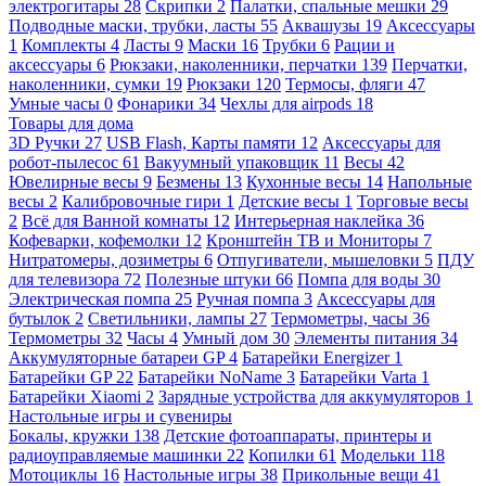
электрогитары
28
Скрипки
2
Палатки, спальные мешки
29
Подводные маски, трубки, ласты
55
Аквашузы
19
Аксессуары
1
Комплекты
4
Ласты
9
Маски
16
Трубки
6
Рации и
аксессуары
6
Рюкзаки, наколенники, перчатки
139
Перчатки,
наколенники, сумки
19
Рюкзаки
120
Термосы, фляги
47
Умные часы
0
Фонарики
34
Чехлы для airpods
18
Товары для дома
3D Ручки
27
USB Flash, Карты памяти
12
Аксессуары для
робот-пылесос
61
Вакуумный упаковщик
11
Весы
42
Ювелирные весы
9
Безмены
13
Кухонные весы
14
Напольные
весы
2
Калибровочные гири
1
Детские весы
1
Торговые весы
2
Всё для Ванной комнаты
12
Интерьерная наклейка
36
Кофеварки, кофемолки
12
Кронштейн ТВ и Мониторы
7
Нитратомеры, дозиметры
6
Отпугиватели, мышеловки
5
ПДУ
для телевизора
72
Полезные штуки
66
Помпа для воды
30
Электрическая помпа
25
Ручная помпа
3
Аксессуары для
бутылок
2
Светильники, лампы
27
Термометры, часы
36
Термометры
32
Часы
4
Умный дом
30
Элементы питания
34
Аккумуляторные батареи GP
4
Батарейки Energizer
1
Батарейки GP
22
Батарейки NoName
3
Батарейки Varta
1
Батарейки Xiaomi
2
Зарядные устройства для аккумуляторов
1
Настольные игры и сувениры
Бокалы, кружки
138
Детские фотоаппараты, принтеры и
радиоуправляемые машинки
22
Копилки
61
Модельки
118
Мотоциклы
16
Настольные игры
38
Прикольные вещи
41