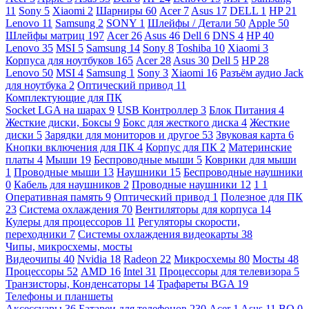
11
Sony
5
Xiaomi
2
Шарниры
60
Acer
7
Asus
17
DELL
1
HP
21
Lenovo
11
Samsung
2
SONY
1
Шлейфы / Детали
50
Apple
50
Шлейфы матриц
197
Acer
26
Asus
46
Dell
6
DNS
4
HP
40
Lenovo
35
MSI
5
Samsung
14
Sony
8
Toshiba
10
Xiaomi
3
Корпуса для ноутбуков
165
Acer
28
Asus
30
Dell
5
HP
28
Lenovo
50
MSI
4
Samsung
1
Sony
3
Xiaomi
16
Разъём аудио Jack
для ноутбука
2
Оптический привод
11
Комплектующие для ПК
Socket LGA на шарах
9
USB Контроллер
3
Блок Питания
4
Жесткие диски, Боксы
9
Бокс для жесткого диска
4
Жесткие
диски
5
Зарядки для мониторов и другое
53
Звуковая карта
6
Кнопки включения для ПК
4
Корпус для ПК
2
Материнские
платы
4
Мыши
19
Беспроводные мыши
5
Коврики для мыши
1
Проводные мыши
13
Наушники
15
Беспроводные наушники
0
Кабель для наушников
2
Проводные наушники
12
1
1
Оперативная память
9
Оптический привод
1
Полезное для ПК
23
Система охлаждения
70
Вентиляторы для корпуса
14
Кулеры для процессоров
11
Регуляторы скорости,
переходники
7
Системы охлаждения видеокарты
38
Чипы, микросхемы, мосты
Видеочипы
40
Nvidia
18
Radeon
22
Микросхемы
80
Мосты
48
Процессоры
52
AMD
16
Intel
31
Процессоры для телевизора
5
Транзисторы, Конденсаторы
14
Трафареты BGA
19
Телефоны и планшеты
Аксессуары
36
Батареи для телефонов
230
Acer
1
Asus
11
BQ
0