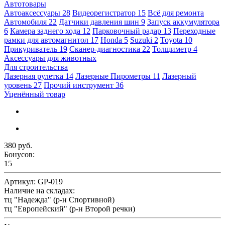
Автотовары
Автоаксессуары
28
Видеорегистратор
15
Всё для ремонта
Автомобиля
22
Датчики давления шин
9
Запуск аккумулятора
6
Камера заднего хода
12
Парковочный радар
13
Переходные
рамки для автомагнитол
17
Honda
5
Suzuki
2
Toyota
10
Прикуриватель
19
Сканер-диагностика
22
Толщиметр
4
Аксессуары для животных
Для строительства
Лазерная рулетка
14
Лазерные Пирометры
11
Лазерный
уровень
27
Прочий инструмент
36
Уценённый товар
380 руб.
Бонусов:
15
Артикул:
GP-019
Наличие на складах:
тц "Надежда" (р-н Спортивной)
тц "Европейский" (р-н Второй речки)