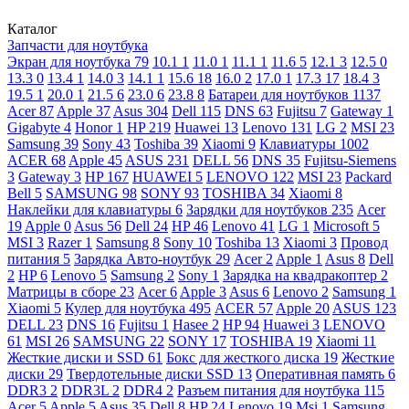
Каталог
Запчасти для ноутбука
Экран для ноутбука
79
10.1
1
11.0
1
11.1
1
11.6
5
12.1
3
12.5
0
13.3
0
13.4
1
14.0
3
14.1
1
15.6
18
16.0
2
17.0
1
17.3
17
18.4
3
19.5
1
20.0
1
21.5
6
23.0
6
23.8
8
Батареи для ноутбуков
1137
Acer
87
Apple
37
Asus
304
Dell
115
DNS
63
Fujitsu
7
Gateway
1
Gigabyte
4
Honor
1
HP
219
Huawei
13
Lenovo
131
LG
2
MSI
23
Samsung
39
Sony
43
Toshiba
39
Xiaomi
9
Клавиатуры
1002
ACER
68
Apple
45
ASUS
231
DELL
56
DNS
35
Fujitsu-Siemens
3
Gateway
3
HP
167
HUAWEI
5
LENOVO
122
MSI
23
Packard
Bell
5
SAMSUNG
98
SONY
93
TOSHIBA
34
Xiaomi
8
Наклейки для клавиатуры
6
Зарядки для ноутбуков
235
Acer
19
Apple
0
Asus
56
Dell
24
HP
46
Lenovo
41
LG
1
Microsoft
5
MSI
3
Razer
1
Samsung
8
Sony
10
Toshiba
13
Xiaomi
3
Провод
питания
5
Зарядка Авто-ноутбук
29
Acer
2
Apple
1
Asus
8
Dell
2
HP
6
Lenovo
5
Samsung
2
Sony
1
Зарядка на квадракоптер
2
Матрицы в сборе
23
Acer
6
Apple
3
Asus
6
Lenovo
2
Samsung
1
Xiaomi
5
Кулер для ноутбука
495
ACER
57
Apple
20
ASUS
123
DELL
23
DNS
16
Fujitsu
1
Hasee
2
HP
94
Huawei
3
LENOVO
61
MSI
26
SAMSUNG
22
SONY
17
TOSHIBA
19
Xiaomi
11
Жесткие диски и SSD
61
Бокс для жесткого диска
19
Жесткие
диски
29
Твердотельные диски SSD
13
Оперативная память
6
DDR3
2
DDR3L
2
DDR4
2
Разъем питания для ноутбука
115
Acer
5
Apple
5
Asus
35
Dell
8
HP
24
Lenovo
19
Msi
1
Samsung