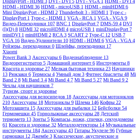
DisplayPort - HDMI
3
DVI - DVI
5
DVI - VGA
1
HDMI - DVI
4
HDMI - HDMI
36
HDMI - microUSB
1
HDMI - miniHDMI
6
Mini DisplayPort - HDMI
2
Thunderbolt 3 - HDMI
1
Type-c -
DisplayPort
1
Type-c - HDMI
1
VGA - RCA
1
VGA - VGA
9
Видео-Переходники
107
BNC
1
DisplayPort
7
DMS-59
4
DVI
(I)(D)
8
HDMI
32
microHDMI
4
microUSB
1
miniDisplayPort
7
miniDVI
1
miniHDMI
2
RCA
3
SCART
2
Type-C
12
USB
7
VGA
16
Видео-Удлинители
10
HDMI - HDMI
6
VGA - VGA
4
Рейзеры, переходники
0
Шлейфы, переходники
17
Xiaomi
Power Bank
3
Аксессуары
6
Видеонаблюдение
13
Видеорегистратор
5
Домашний интернет
6
Инструменты
8
Красота и здоровье
27
Мелкая бытовая техника
23
Наушники
13
Рюкзаки
6
Термосы
4
Умный дом
3
Фитнес браслеты
48
Mi
Band 2
8
Mi Band 3
4
Mi Band 4
7
Mi Band 5
27
Mi Band 9
2
Чехлы для наушников
7
Туризм, спорт и здоровье
Аксессуары для велосипедов
18
Аксессуары для мотоциклов
210
Аксессуары
18
Мотоциклы
9
Шлема
146
Кофры
22
Мотозащита
15
Аксессуары для рыбалки
12
Бейсболки
54
Гермомешки
45
Горнолыжные аксессуары
28
Детский
термометр
13
Зонты
5
Компасы, ножи, спички, секундомеры
61
Красота и здоровье
32
Металлодетекторы
14
Музыкальные
инструменты
184
Аксессуары
43
Гитары Укулеле
96
Губные
гармошки
12
Джембе
3
Классические, акустические и