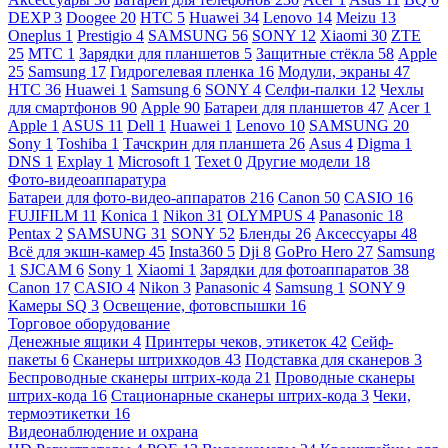
DEXP
3
Doogee
20
HTC
5
Huawei
34
Lenovo
14
Meizu
13
Oneplus
1
Prestigio
4
SAMSUNG
56
SONY
12
Xiaomi
30
ZTE
25
МТС
1
Зарядки для планшетов
5
Защитные стёкла
58
Apple
25
Samsung
17
Гидрогелевая пленка
16
Модули, экраны
47
HTC
36
Huawei
1
Samsung
6
SONY
4
Селфи-палки
12
Чехлы
для смартфонов
90
Apple
90
Батареи для планшетов
47
Acer
1
Apple
1
ASUS
11
Dell
1
Huawei
1
Lenovo
10
SAMSUNG
20
Sony
1
Toshiba
1
Тачскрин для планшета
26
Asus
4
Digma
1
DNS
1
Explay
1
Microsoft
1
Texet
0
Другие модели
18
Фото-видеоаппаратура
Батареи для фото-видео-аппаратов
216
Canon
50
CASIO
16
FUJIFILM
11
Konica
1
Nikon
31
OLYMPUS
4
Panasonic
18
Pentax
2
SAMSUNG
31
SONY
52
Бленды
26
Аксессуары
48
Всё для экшн-камер
45
Insta360
5
Dji
8
GoPro Hero
27
Samsung
1
SJCAM
6
Sony
1
Xiaomi
1
Зарядки для фотоаппаратов
38
Canon
17
CASIO
4
Nikon
3
Panasonic
4
Samsung
1
SONY
9
Камеры SQ
3
Освещение, фотовспышки
16
Торговое оборудование
Денежные ящики
4
Принтеры чеков, этикеток
42
Сейф-
пакеты
6
Сканеры штрихкодов
43
Подставка для сканеров
3
Беспроводные сканеры штрих-кода
21
Проводные сканеры
штрих-кода
16
Стационарные сканеры штрих-кода
3
Чеки,
термоэтикетки
16
Видеонаблюдение и охрана