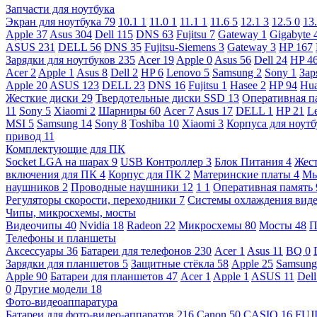
Запчасти для ноутбука
Экран для ноутбука
79
10.1
1
11.0
1
11.1
1
11.6
5
12.1
3
12.5
0
13
Apple
37
Asus
304
Dell
115
DNS
63
Fujitsu
7
Gateway
1
Gigabyte
ASUS
231
DELL
56
DNS
35
Fujitsu-Siemens
3
Gateway
3
HP
167
Зарядки для ноутбуков
235
Acer
19
Apple
0
Asus
56
Dell
24
HP
4
Acer
2
Apple
1
Asus
8
Dell
2
HP
6
Lenovo
5
Samsung
2
Sony
1
Зар
Apple
20
ASUS
123
DELL
23
DNS
16
Fujitsu
1
Hasee
2
HP
94
Hu
Жесткие диски
29
Твердотельные диски SSD
13
Оперативная п
11
Sony
5
Xiaomi
2
Шарниры
60
Acer
7
Asus
17
DELL
1
HP
21
L
MSI
5
Samsung
14
Sony
8
Toshiba
10
Xiaomi
3
Корпуса для ноут
привод
11
Комплектующие для ПК
Socket LGA на шарах
9
USB Контроллер
3
Блок Питания
4
Жест
включения для ПК
4
Корпус для ПК
2
Материнские платы
4
М
наушников
2
Проводные наушники
12
1
1
Оперативная память
Регуляторы скорости, переходники
7
Системы охлаждения вид
Чипы, микросхемы, мосты
Видеочипы
40
Nvidia
18
Radeon
22
Микросхемы
80
Мосты
48
П
Телефоны и планшеты
Аксессуары
36
Батареи для телефонов
230
Acer
1
Asus
11
BQ
0
Зарядки для планшетов
5
Защитные стёкла
58
Apple
25
Samsun
Apple
90
Батареи для планшетов
47
Acer
1
Apple
1
ASUS
11
Del
0
Другие модели
18
Фото-видеоаппаратура
Батареи для фото-видео-аппаратов
216
Canon
50
CASIO
16
FUJ