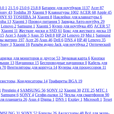
0.0
1
21.5
6
23.0
6
23.8
8
Батареи для ноутбуков
1137
Acer
87
Sony
43
Toshiba
39
Xiaomi
9
Клавиатуры
1002
ACER
68
Apple
45
ONY
93
TOSHIBA
34
Xiaomi
8
Наклейки для клавиатуры
6
hiba
13
Xiaomi
3
Провод питания
5
Зарядка Авто-ноутбук
29
Lenovo
2
Samsung
1
Xiaomi
5
Кулер для ноутбука
495
ACER
57
Xiaomi
11
Жесткие диски и SSD
61
Бокс для жесткого диска
19
115
Acer
5
Apple
5
Asus
35
Dell
8
HP
24
Lenovo
19
Msi
1
Samsung
ы матриц
197
Acer
26
Asus
46
Dell
6
DNS
4
HP
40
Lenovo
35
Sony
3
Xiaomi
16
Разъём аудио Jack для ноутбука
2
Оптический
Зарядки для мониторов и другое
53
Звуковая карта
6
Кнопки
 мыши
13
Наушники
15
Беспроводные наушники
0
Кабель для
я
70
Вентиляторы для корпуса
14
Кулеры для процессоров
11
нзисторы, Конденсаторы
14
Трафареты BGA
19
1
Prestigio
4
SAMSUNG
56
SONY
12
Xiaomi
30
ZTE
25
МТС
1
Samsung
6
SONY
4
Селфи-палки
12
Чехлы для смартфонов
90
для планшета
26
Asus
4
Digma
1
DNS
1
Explay
1
Microsoft
1
Texet
AMSUNG
31
SONY
52
Бленды
26
Аксессуары
48
Всё для экшн-