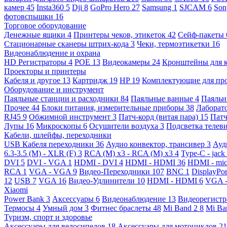
камер
45
Insta360
5
Dji
8
GoPro Hero
27
Samsung
1
SJCAM
6
So
фотовспышки
16
Торговое оборудование
Денежные ящики
4
Принтеры чеков, этикеток
42
Сейф-пакеты
Стационарные сканеры штрих-кода
3
Чеки, термоэтикетки
16
Видеонаблюдение и охрана
HD Регистраторы
4
POE
13
Видеокамеры
24
Кронштейны для 
Проекторы и принтеры
Кабеля и другое
13
Картридж
19
HP
19
Комплектующие для пр
Оборудование и инструмент
Паяльные станции и расходники
84
Паяльные ванные
4
Паяльн
Прочее
44
Блоки питания, измерительные приборы
38
Лаборат
RJ45
9
Обжимной инструмент
3
Патч-корд (витая пара)
15
Патч
Лупы
16
Микроскопы
6
Осушители воздуха
3
Подсветка телев
Кабели, шлейфы, переходники
USB Кабеля переходники
36
Аудио конвектор, трансивер
3
Ауд
6.3-3.5 (M) - XLR (F)
3
RCA (M) x3 - RCA (M) x3
4
Type-C - jack
DVI
5
DVI - VGA
1
HDMI - DVI
4
HDMI - HDMI
36
HDMI - mi
RCA
1
VGA - VGA
9
Видео-Переходники
107
BNC
1
DisplayPo
12
USB
7
VGA
16
Видео-Удлинители
10
HDMI - HDMI
6
VGA 
Xiaomi
Power Bank
3
Аксессуары
6
Видеонаблюдение
13
Видеорегист
Термосы
4
Умный дом
3
Фитнес браслеты
48
Mi Band 2
8
Mi Ba
Туризм, спорт и здоровье
Аксессуары для велосипедов
18
Аксессуары для мотоциклов
21