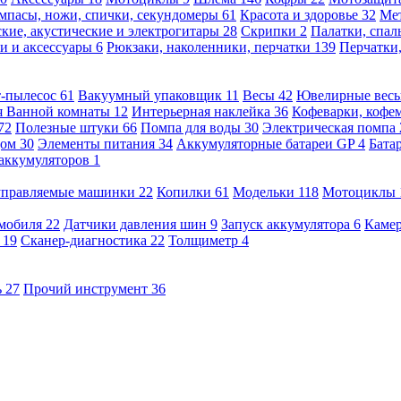
мпасы, ножи, спички, секундомеры
61
Красота и здоровье
32
Ме
кие, акустические и электрогитары
28
Скрипки
2
Палатки, спа
и и аксессуары
6
Рюкзаки, наколенники, перчатки
139
Перчатки
т-пылесос
61
Вакуумный упаковщик
11
Весы
42
Ювелирные вес
я Ванной комнаты
12
Интерьерная наклейка
36
Кофеварки, кофе
72
Полезные штуки
66
Помпа для воды
30
Электрическая помпа
дом
30
Элементы питания
34
Аккумуляторные батареи GP
4
Бата
 аккумуляторов
1
оуправляемые машинки
22
Копилки
61
Модельки
118
Мотоциклы
омобиля
22
Датчики давления шин
9
Запуск аккумулятора
6
Камер
ь
19
Сканер-диагностика
22
Толщиметр
4
ь
27
Прочий инструмент
36