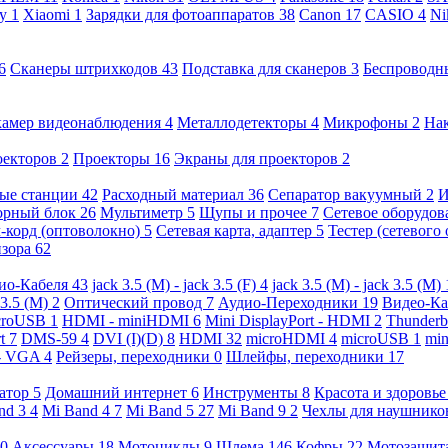
ny
1
Xiaomi
1
Зарядки для фотоаппаратов
38
Canon
17
CASIO
4
Ni
6
Сканеры штрихкодов
43
Подставка для сканеров
3
Беспроводн
камер видеонаблюдения
4
Металлодетекторы
4
Микрофоны
2
На
оекторов
2
Проекторы
16
Экраны для проекторов
2
ые станции
42
Расходный материал
36
Сепаратор вакуумный
2
И
орный блок
26
Мультиметр
5
Щупы и прочее
7
Сетевое оборудо
-корд (оптоволокно)
5
Сетевая карта, адаптер
5
Тестер (сетевого
изора
62
ио-Кабеля
43
jack 3.5 (M) - jack 3.5 (F)
4
jack 3.5 (M) - jack 3.5 (M)
 3.5 (M)
2
Оптический провод
7
Аудио-Переходники
19
Видео-К
croUSB
1
HDMI - miniHDMI
6
Mini DisplayPort - HDMI
2
Thunderb
rt
7
DMS-59
4
DVI (I)(D)
8
HDMI
32
microHDMI
4
microUSB
1
min
- VGA
4
Рейзеры, переходники
0
Шлейфы, переходники
17
ратор
5
Домашний интернет
6
Инструменты
8
Красота и здоровь
nd 3
4
Mi Band 4
7
Mi Band 5
27
Mi Band 9
2
Чехлы для наушник
0
Аксессуары
18
Мотоциклы
9
Шлема
146
Кофры
22
Мотозащит