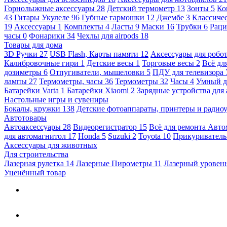
Горнолыжные аксессуары
28
Детский термометр
13
Зонты
5
Ко
43
Гитары Укулеле
96
Губные гармошки
12
Джембе
3
Классичес
19
Аксессуары
1
Комплекты
4
Ласты
9
Маски
16
Трубки
6
Раци
часы
0
Фонарики
34
Чехлы для airpods
18
Товары для дома
3D Ручки
27
USB Flash, Карты памяти
12
Аксессуары для робо
Калибровочные гири
1
Детские весы
1
Торговые весы
2
Всё дл
дозиметры
6
Отпугиватели, мышеловки
5
ПДУ для телевизора
лампы
27
Термометры, часы
36
Термометры
32
Часы
4
Умный 
Батарейки Varta
1
Батарейки Xiaomi
2
Зарядные устройства для
Настольные игры и сувениры
Бокалы, кружки
138
Детские фотоаппараты, принтеры и ради
Автотовары
Автоаксессуары
28
Видеорегистратор
15
Всё для ремонта Авт
для автомагнитол
17
Honda
5
Suzuki
2
Toyota
10
Прикуривател
Аксессуары для животных
Для строительства
Лазерная рулетка
14
Лазерные Пирометры
11
Лазерный уровен
Уценённый товар