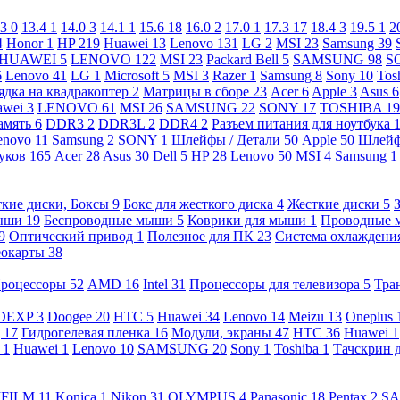
.3
0
13.4
1
14.0
3
14.1
1
15.6
18
16.0
2
17.0
1
17.3
17
18.4
3
19.5
1
2
4
Honor
1
HP
219
Huawei
13
Lenovo
131
LG
2
MSI
23
Samsung
39
HUAWEI
5
LENOVO
122
MSI
23
Packard Bell
5
SAMSUNG
98
S
6
Lenovo
41
LG
1
Microsoft
5
MSI
3
Razer
1
Samsung
8
Sony
10
Tos
ядка на квадракоптер
2
Матрицы в сборе
23
Acer
6
Apple
3
Asus
6
awei
3
LENOVO
61
MSI
26
SAMSUNG
22
SONY
17
TOSHIBA
19
амять
6
DDR3
2
DDR3L
2
DDR4
2
Разъем питания для ноутбука
enovo
11
Samsung
2
SONY
1
Шлейфы / Детали
50
Apple
50
Шлейф
буков
165
Acer
28
Asus
30
Dell
5
HP
28
Lenovo
50
MSI
4
Samsung
1
кие диски, Боксы
9
Бокс для жесткого диска
4
Жесткие диски
5
ыши
19
Беспроводные мыши
5
Коврики для мыши
1
Проводные
9
Оптический привод
1
Полезное для ПК
23
Система охлаждени
еокарты
38
роцессоры
52
AMD
16
Intel
31
Процессоры для телевизора
5
Тра
DEXP
3
Doogee
20
HTC
5
Huawei
34
Lenovo
14
Meizu
13
Oneplus
g
17
Гидрогелевая пленка
16
Модули, экраны
47
HTC
36
Huawei
1
l
1
Huawei
1
Lenovo
10
SAMSUNG
20
Sony
1
Toshiba
1
Тачскрин 
IFILM
11
Konica
1
Nikon
31
OLYMPUS
4
Panasonic
18
Pentax
2
S