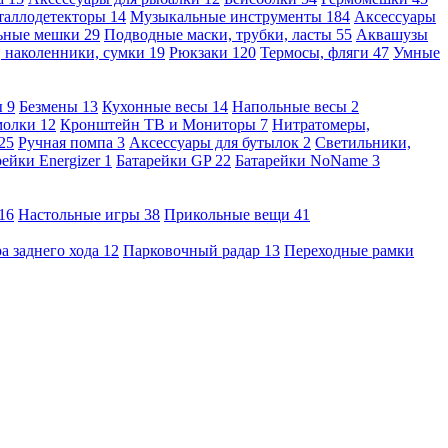
таллодетекторы
14
Музыкальные инструменты
184
Аксессуары
льные мешки
29
Подводные маски, трубки, ласты
55
Аквашузы
, наколенники, сумки
19
Рюкзаки
120
Термосы, фляги
47
Умные
ы
9
Безмены
13
Кухонные весы
14
Напольные весы
2
молки
12
Кронштейн ТВ и Мониторы
7
Нитратомеры,
25
Ручная помпа
3
Аксессуары для бутылок
2
Светильники,
рейки Energizer
1
Батарейки GP
22
Батарейки NoName
3
16
Настольные игры
38
Прикольные вещи
41
а заднего хода
12
Парковочный радар
13
Переходные рамки