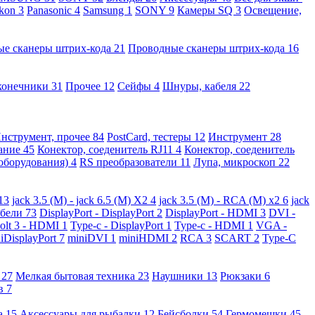
kon
3
Panasonic
4
Samsung
1
SONY
9
Камеры SQ
3
Освещение,
ые сканеры штрих-кода
21
Проводные сканеры штрих-кода
16
конечники
31
Прочее
12
Сейфы
4
Шнуры, кабеля
22
нструмент, прочее
84
PostCard, тестеры
12
Инструмент
28
вание
45
Конектор, соеденитель RJ11
4
Конектор, соеденитель
 оборудования)
4
RS преобразователи
11
Лупа, микроскоп
22
13
jack 3.5 (M) - jack 6.5 (M) X2
4
jack 3.5 (M) - RCA (M) x2
6
jack
абели
73
DisplayPort - DisplayPort
2
DisplayPort - HDMI
3
DVI -
olt 3 - HDMI
1
Type-c - DisplayPort
1
Type-c - HDMI
1
VGA -
iDisplayPort
7
miniDVI
1
miniHDMI
2
RCA
3
SCART
2
Type-C
е
27
Мелкая бытовая техника
23
Наушники
13
Рюкзаки
6
ов
7
а
15
Аксессуары для рыбалки
12
Бейсболки
54
Гермомешки
45