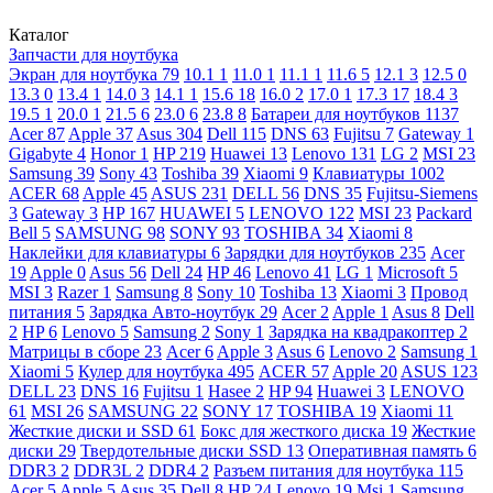
Каталог
Запчасти для ноутбука
Экран для ноутбука
79
10.1
1
11.0
1
11.1
1
11.6
5
12.1
3
12.5
0
13.3
0
13.4
1
14.0
3
14.1
1
15.6
18
16.0
2
17.0
1
17.3
17
18.4
3
19.5
1
20.0
1
21.5
6
23.0
6
23.8
8
Батареи для ноутбуков
1137
Acer
87
Apple
37
Asus
304
Dell
115
DNS
63
Fujitsu
7
Gateway
1
Gigabyte
4
Honor
1
HP
219
Huawei
13
Lenovo
131
LG
2
MSI
23
Samsung
39
Sony
43
Toshiba
39
Xiaomi
9
Клавиатуры
1002
ACER
68
Apple
45
ASUS
231
DELL
56
DNS
35
Fujitsu-Siemens
3
Gateway
3
HP
167
HUAWEI
5
LENOVO
122
MSI
23
Packard
Bell
5
SAMSUNG
98
SONY
93
TOSHIBA
34
Xiaomi
8
Наклейки для клавиатуры
6
Зарядки для ноутбуков
235
Acer
19
Apple
0
Asus
56
Dell
24
HP
46
Lenovo
41
LG
1
Microsoft
5
MSI
3
Razer
1
Samsung
8
Sony
10
Toshiba
13
Xiaomi
3
Провод
питания
5
Зарядка Авто-ноутбук
29
Acer
2
Apple
1
Asus
8
Dell
2
HP
6
Lenovo
5
Samsung
2
Sony
1
Зарядка на квадракоптер
2
Матрицы в сборе
23
Acer
6
Apple
3
Asus
6
Lenovo
2
Samsung
1
Xiaomi
5
Кулер для ноутбука
495
ACER
57
Apple
20
ASUS
123
DELL
23
DNS
16
Fujitsu
1
Hasee
2
HP
94
Huawei
3
LENOVO
61
MSI
26
SAMSUNG
22
SONY
17
TOSHIBA
19
Xiaomi
11
Жесткие диски и SSD
61
Бокс для жесткого диска
19
Жесткие
диски
29
Твердотельные диски SSD
13
Оперативная память
6
DDR3
2
DDR3L
2
DDR4
2
Разъем питания для ноутбука
115
Acer
5
Apple
5
Asus
35
Dell
8
HP
24
Lenovo
19
Msi
1
Samsung