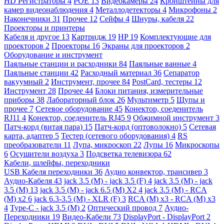
HD Регистраторы
4
POE
13
Видеокамеры
24
Кронштейны для
камер видеонаблюдения
4
Металлодетекторы
4
Микрофоны
2
Наконечники
31
Прочее
12
Сейфы
4
Шнуры, кабеля
22
Проекторы и принтеры
Кабеля и другое
13
Картридж
19
HP
19
Комплектующие для
проекторов
2
Проекторы
16
Экраны для проекторов
2
Оборудование и инструмент
Паяльные станции и расходники
84
Паяльные ванные
4
Паяльные станции
42
Расходный материал
36
Сепаратор
вакуумный
2
Инструмент, прочее
84
PostCard, тестеры
12
Инструмент
28
Прочее
44
Блоки питания, измерительные
приборы
38
Лабораторный блок
26
Мультиметр
5
Щупы и
прочее
7
Сетевое оборудование
45
Конектор, соеденитель
RJ11
4
Конектор, соеденитель RJ45
9
Обжимной инструмент
3
Патч-корд (витая пара)
15
Патч-корд (оптоволокно)
5
Сетевая
карта, адаптер
5
Тестер (сетевого оборудования)
4
RS
преобразователи
11
Лупа, микроскоп
22
Лупы
16
Микроскопы
6
Осушители воздуха
3
Подсветка телевизора
62
Кабели, шлейфы, переходники
USB Кабеля переходники
36
Аудио конвектор, трансивер
3
Аудио-Кабеля
43
jack 3.5 (M) - jack 3.5 (F)
4
jack 3.5 (M) - jack
3.5 (M)
13
jack 3.5 (M) - jack 6.5 (M) X2
4
jack 3.5 (M) - RCA
(M) x2
6
jack 6.3-3.5 (M) - XLR (F)
3
RCA (M) x3 - RCA (M) x3
4
Type-C - jack 3.5 (M)
2
Оптический провод
7
Аудио-
Переходники
19
Видео-Кабели
73
DisplayPort - DisplayPort
2