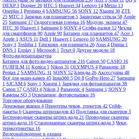
DEXP
3
Doogee
20
HTC
5
Huawei
34
Lenovo
14
Meizu
13
Oneplus
1
Prestigio
4
SAMSUNG
56
SONY
12
Xiaomi
30
ZTE
25
МТС
1
Зарядки для планшетов
5
Защитные стёкла
58
Apple
25
Samsung
17
Гидрогелевая пленка
16
Модули, экраны
47
HTC
36
Huawei
1
Samsung
6
SONY
4
Селфи-палки
12
Чехлы
для смартфонов
90
Apple
90
Батареи для планшетов
47
Acer
1
Apple
1
ASUS
11
Dell
1
Huawei
1
Lenovo
10
SAMSUNG
20
Sony
1
Toshiba
1
Тачскрин для планшета
26
Asus
4
Digma
1
DNS
1
Explay
1
Microsoft
1
Texet
0
Другие модели
18
Фото-видеоаппаратура
Батареи для фото-видео-аппаратов
216
Canon
50
CASIO
16
FUJIFILM
11
Konica
1
Nikon
31
OLYMPUS
4
Panasonic
18
Pentax
2
SAMSUNG
31
SONY
52
Бленды
26
Аксессуары
48
Всё для экшн-камер
45
Insta360
5
Dji
8
GoPro Hero
27
Samsung
1
SJCAM
6
Sony
1
Xiaomi
1
Зарядки для фотоаппаратов
38
Canon
17
CASIO
4
Nikon
3
Panasonic
4
Samsung
1
SONY
9
Камеры SQ
3
Освещение, фотовспышки
16
Торговое оборудование
Денежные ящики
4
Принтеры чеков, этикеток
42
Сейф-
пакеты
6
Сканеры штрихкодов
43
Подставка для сканеров
3
Беспроводные сканеры штрих-кода
21
Проводные сканеры
штрих-кода
16
Стационарные сканеры штрих-кода
3
Чеки,
термоэтикетки
16
Видеонаблюдение и охрана