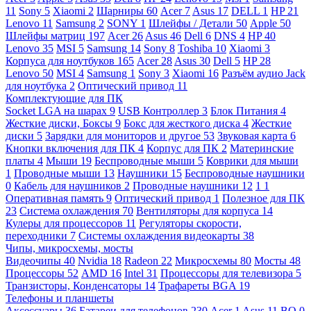
11
Sony
5
Xiaomi
2
Шарниры
60
Acer
7
Asus
17
DELL
1
HP
21
Lenovo
11
Samsung
2
SONY
1
Шлейфы / Детали
50
Apple
50
Шлейфы матриц
197
Acer
26
Asus
46
Dell
6
DNS
4
HP
40
Lenovo
35
MSI
5
Samsung
14
Sony
8
Toshiba
10
Xiaomi
3
Корпуса для ноутбуков
165
Acer
28
Asus
30
Dell
5
HP
28
Lenovo
50
MSI
4
Samsung
1
Sony
3
Xiaomi
16
Разъём аудио Jack
для ноутбука
2
Оптический привод
11
Комплектующие для ПК
Socket LGA на шарах
9
USB Контроллер
3
Блок Питания
4
Жесткие диски, Боксы
9
Бокс для жесткого диска
4
Жесткие
диски
5
Зарядки для мониторов и другое
53
Звуковая карта
6
Кнопки включения для ПК
4
Корпус для ПК
2
Материнские
платы
4
Мыши
19
Беспроводные мыши
5
Коврики для мыши
1
Проводные мыши
13
Наушники
15
Беспроводные наушники
0
Кабель для наушников
2
Проводные наушники
12
1
1
Оперативная память
9
Оптический привод
1
Полезное для ПК
23
Система охлаждения
70
Вентиляторы для корпуса
14
Кулеры для процессоров
11
Регуляторы скорости,
переходники
7
Системы охлаждения видеокарты
38
Чипы, микросхемы, мосты
Видеочипы
40
Nvidia
18
Radeon
22
Микросхемы
80
Мосты
48
Процессоры
52
AMD
16
Intel
31
Процессоры для телевизора
5
Транзисторы, Конденсаторы
14
Трафареты BGA
19
Телефоны и планшеты
Аксессуары
36
Батареи для телефонов
230
Acer
1
Asus
11
BQ
0