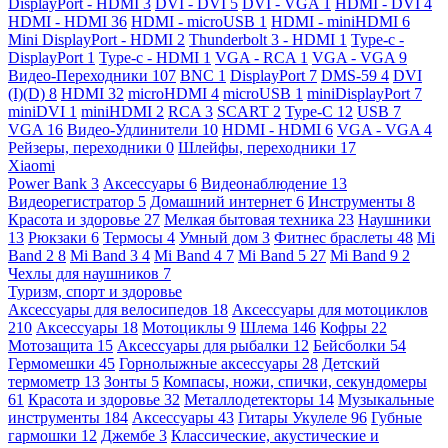
DisplayPort - HDMI
3
DVI - DVI
5
DVI - VGA
1
HDMI - DVI
4
HDMI - HDMI
36
HDMI - microUSB
1
HDMI - miniHDMI
6
Mini DisplayPort - HDMI
2
Thunderbolt 3 - HDMI
1
Type-c -
DisplayPort
1
Type-c - HDMI
1
VGA - RCA
1
VGA - VGA
9
Видео-Переходники
107
BNC
1
DisplayPort
7
DMS-59
4
DVI
(I)(D)
8
HDMI
32
microHDMI
4
microUSB
1
miniDisplayPort
7
miniDVI
1
miniHDMI
2
RCA
3
SCART
2
Type-C
12
USB
7
VGA
16
Видео-Удлинители
10
HDMI - HDMI
6
VGA - VGA
4
Рейзеры, переходники
0
Шлейфы, переходники
17
Xiaomi
Power Bank
3
Аксессуары
6
Видеонаблюдение
13
Видеорегистратор
5
Домашний интернет
6
Инструменты
8
Красота и здоровье
27
Мелкая бытовая техника
23
Наушники
13
Рюкзаки
6
Термосы
4
Умный дом
3
Фитнес браслеты
48
Mi
Band 2
8
Mi Band 3
4
Mi Band 4
7
Mi Band 5
27
Mi Band 9
2
Чехлы для наушников
7
Туризм, спорт и здоровье
Аксессуары для велосипедов
18
Аксессуары для мотоциклов
210
Аксессуары
18
Мотоциклы
9
Шлема
146
Кофры
22
Мотозащита
15
Аксессуары для рыбалки
12
Бейсболки
54
Гермомешки
45
Горнолыжные аксессуары
28
Детский
термометр
13
Зонты
5
Компасы, ножи, спички, секундомеры
61
Красота и здоровье
32
Металлодетекторы
14
Музыкальные
инструменты
184
Аксессуары
43
Гитары Укулеле
96
Губные
гармошки
12
Джембе
3
Классические, акустические и