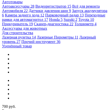
Автотовары
Автоаксессуары
28
Видеорегистратор
15
Всё для ремонта
Автомобиля
22
Датчики давления шин
9
Запуск аккумулятора
6
Камера заднего хода
12
Парковочный радар
13
Переходные
рамки для автомагнитол
17
Honda
5
Suzuki
2
Toyota
10
Прикуриватель
19
Сканер-диагностика
22
Толщиметр
4
Аксессуары для животных
Для строительства
Лазерная рулетка
14
Лазерные Пирометры
11
Лазерный
уровень
27
Прочий инструмент
36
Уценённый товар
700 руб.