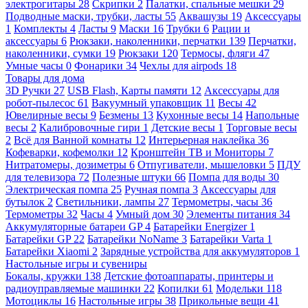
электрогитары
28
Скрипки
2
Палатки, спальные мешки
29
Подводные маски, трубки, ласты
55
Аквашузы
19
Аксессуары
1
Комплекты
4
Ласты
9
Маски
16
Трубки
6
Рации и
аксессуары
6
Рюкзаки, наколенники, перчатки
139
Перчатки,
наколенники, сумки
19
Рюкзаки
120
Термосы, фляги
47
Умные часы
0
Фонарики
34
Чехлы для airpods
18
Товары для дома
3D Ручки
27
USB Flash, Карты памяти
12
Аксессуары для
робот-пылесос
61
Вакуумный упаковщик
11
Весы
42
Ювелирные весы
9
Безмены
13
Кухонные весы
14
Напольные
весы
2
Калибровочные гири
1
Детские весы
1
Торговые весы
2
Всё для Ванной комнаты
12
Интерьерная наклейка
36
Кофеварки, кофемолки
12
Кронштейн ТВ и Мониторы
7
Нитратомеры, дозиметры
6
Отпугиватели, мышеловки
5
ПДУ
для телевизора
72
Полезные штуки
66
Помпа для воды
30
Электрическая помпа
25
Ручная помпа
3
Аксессуары для
бутылок
2
Светильники, лампы
27
Термометры, часы
36
Термометры
32
Часы
4
Умный дом
30
Элементы питания
34
Аккумуляторные батареи GP
4
Батарейки Energizer
1
Батарейки GP
22
Батарейки NoName
3
Батарейки Varta
1
Батарейки Xiaomi
2
Зарядные устройства для аккумуляторов
1
Настольные игры и сувениры
Бокалы, кружки
138
Детские фотоаппараты, принтеры и
радиоуправляемые машинки
22
Копилки
61
Модельки
118
Мотоциклы
16
Настольные игры
38
Прикольные вещи
41