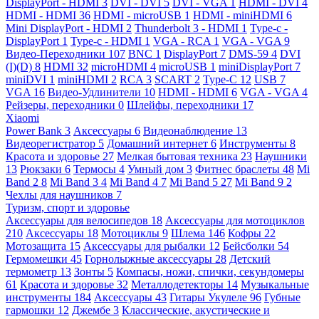
DisplayPort - HDMI
3
DVI - DVI
5
DVI - VGA
1
HDMI - DVI
4
HDMI - HDMI
36
HDMI - microUSB
1
HDMI - miniHDMI
6
Mini DisplayPort - HDMI
2
Thunderbolt 3 - HDMI
1
Type-c -
DisplayPort
1
Type-c - HDMI
1
VGA - RCA
1
VGA - VGA
9
Видео-Переходники
107
BNC
1
DisplayPort
7
DMS-59
4
DVI
(I)(D)
8
HDMI
32
microHDMI
4
microUSB
1
miniDisplayPort
7
miniDVI
1
miniHDMI
2
RCA
3
SCART
2
Type-C
12
USB
7
VGA
16
Видео-Удлинители
10
HDMI - HDMI
6
VGA - VGA
4
Рейзеры, переходники
0
Шлейфы, переходники
17
Xiaomi
Power Bank
3
Аксессуары
6
Видеонаблюдение
13
Видеорегистратор
5
Домашний интернет
6
Инструменты
8
Красота и здоровье
27
Мелкая бытовая техника
23
Наушники
13
Рюкзаки
6
Термосы
4
Умный дом
3
Фитнес браслеты
48
Mi
Band 2
8
Mi Band 3
4
Mi Band 4
7
Mi Band 5
27
Mi Band 9
2
Чехлы для наушников
7
Туризм, спорт и здоровье
Аксессуары для велосипедов
18
Аксессуары для мотоциклов
210
Аксессуары
18
Мотоциклы
9
Шлема
146
Кофры
22
Мотозащита
15
Аксессуары для рыбалки
12
Бейсболки
54
Гермомешки
45
Горнолыжные аксессуары
28
Детский
термометр
13
Зонты
5
Компасы, ножи, спички, секундомеры
61
Красота и здоровье
32
Металлодетекторы
14
Музыкальные
инструменты
184
Аксессуары
43
Гитары Укулеле
96
Губные
гармошки
12
Джембе
3
Классические, акустические и