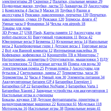
электрогитары
28
Скрипки
2
Палатки, спальные мешки
29
Подводные маски, трубки, ласты
55
Аквашузы
19
Аксессуары
1
Комплекты
4
Ласты
9
Маски
16
Трубки
6
Рации и
аксессуары
6
Рюкзаки, наколенники, перчатки
139
Перчатки,
наколенники, сумки
19
Рюкзаки
120
Термосы, фляги
47
Умные часы
0
Фонарики
34
Чехлы для airpods
18
Товары для дома
3D Ручки
27
USB Flash, Карты памяти
12
Аксессуары для
робот-пылесос
61
Вакуумный упаковщик
11
Весы
42
Ювелирные весы
9
Безмены
13
Кухонные весы
14
Напольные
весы
2
Калибровочные гири
1
Детские весы
1
Торговые весы
2
Всё для Ванной комнаты
12
Интерьерная наклейка
36
Кофеварки, кофемолки
12
Кронштейн ТВ и Мониторы
7
Нитратомеры, дозиметры
6
Отпугиватели, мышеловки
5
ПДУ
для телевизора
72
Полезные штуки
66
Помпа для воды
30
Электрическая помпа
25
Ручная помпа
3
Аксессуары для
бутылок
2
Светильники, лампы
27
Термометры, часы
36
Термометры
32
Часы
4
Умный дом
30
Элементы питания
34
Аккумуляторные батареи GP
4
Батарейки Energizer
1
Батарейки GP
22
Батарейки NoName
3
Батарейки Varta
1
Батарейки Xiaomi
2
Зарядные устройства для аккумуляторов
1
Настольные игры и сувениры
Бокалы, кружки
138
Детские фотоаппараты, принтеры и
радиоуправляемые машинки
22
Копилки
61
Модельки
118
Мотоциклы
16
Настольные игры
38
Прикольные вещи
41