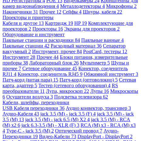
HD Регистраторы
4
POE
13
Видеокамеры
24
Кронштейны для
камер видеонаблюдения
4
Металлодетекторы
4
Микрофоны
2
Наконечники
31
Прочее
12
Сейфы
4
Шнуры, кабеля
22
Проекторы и принтеры
Кабеля и другое
13
Картридж
19
HP
19
Комплектующие для
проекторов
2
Проекторы
16
Экраны для проекторов
2
Оборудование и инструмент
Паяльные станции и расходники
84
Паяльные ванные
4
Паяльные станции
42
Расходный материал
36
Сепаратор
вакуумный
2
Инструмент, прочее
84
PostCard, тестеры
12
Инструмент
28
Прочее
44
Блоки питания, измерительные
приборы
38
Лабораторный блок
26
Мультиметр
5
Щупы и
прочее
7
Сетевое оборудование
45
Конектор, соеденитель
RJ11
4
Конектор, соеденитель RJ45
9
Обжимной инструмент
3
Патч-корд (витая пара)
15
Патч-корд (оптоволокно)
5
Сетевая
карта, адаптер
5
Тестер (сетевого оборудования)
4
RS
преобразователи
11
Лупа, микроскоп
22
Лупы
16
Микроскопы
6
Осушители воздуха
3
Подсветка телевизора
62
Кабели, шлейфы, переходники
USB Кабеля переходники
36
Аудио конвектор, трансивер
3
Аудио-Кабеля
43
jack 3.5 (M) - jack 3.5 (F)
4
jack 3.5 (M) - jack
3.5 (M)
13
jack 3.5 (M) - jack 6.5 (M) X2
4
jack 3.5 (M) - RCA
(M) x2
6
jack 6.3-3.5 (M) - XLR (F)
3
RCA (M) x3 - RCA (M) x3
4
Type-C - jack 3.5 (M)
2
Оптический провод
7
Аудио-
Переходники
19
Видео-Кабели
73
DisplayPort - DisplayPort
2