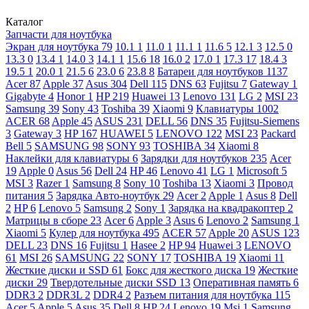
Каталог
Запчасти для ноутбука
Экран для ноутбука
79
10.1
1
11.0
1
11.1
1
11.6
5
12.1
3
12.5
0
13.3
0
13.4
1
14.0
3
14.1
1
15.6
18
16.0
2
17.0
1
17.3
17
18.4
3
19.5
1
20.0
1
21.5
6
23.0
6
23.8
8
Батареи для ноутбуков
1137
Acer
87
Apple
37
Asus
304
Dell
115
DNS
63
Fujitsu
7
Gateway
1
Gigabyte
4
Honor
1
HP
219
Huawei
13
Lenovo
131
LG
2
MSI
23
Samsung
39
Sony
43
Toshiba
39
Xiaomi
9
Клавиатуры
1002
ACER
68
Apple
45
ASUS
231
DELL
56
DNS
35
Fujitsu-Siemens
3
Gateway
3
HP
167
HUAWEI
5
LENOVO
122
MSI
23
Packard
Bell
5
SAMSUNG
98
SONY
93
TOSHIBA
34
Xiaomi
8
Наклейки для клавиатуры
6
Зарядки для ноутбуков
235
Acer
19
Apple
0
Asus
56
Dell
24
HP
46
Lenovo
41
LG
1
Microsoft
5
MSI
3
Razer
1
Samsung
8
Sony
10
Toshiba
13
Xiaomi
3
Провод
питания
5
Зарядка Авто-ноутбук
29
Acer
2
Apple
1
Asus
8
Dell
2
HP
6
Lenovo
5
Samsung
2
Sony
1
Зарядка на квадракоптер
2
Матрицы в сборе
23
Acer
6
Apple
3
Asus
6
Lenovo
2
Samsung
1
Xiaomi
5
Кулер для ноутбука
495
ACER
57
Apple
20
ASUS
123
DELL
23
DNS
16
Fujitsu
1
Hasee
2
HP
94
Huawei
3
LENOVO
61
MSI
26
SAMSUNG
22
SONY
17
TOSHIBA
19
Xiaomi
11
Жесткие диски и SSD
61
Бокс для жесткого диска
19
Жесткие
диски
29
Твердотельные диски SSD
13
Оперативная память
6
DDR3
2
DDR3L
2
DDR4
2
Разъем питания для ноутбука
115
Acer
5
Apple
5
Asus
35
Dell
8
HP
24
Lenovo
19
Msi
1
Samsung