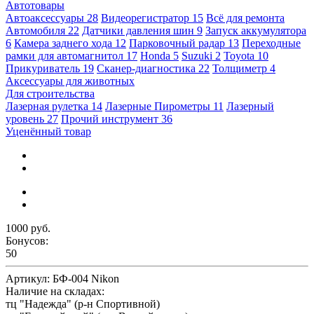
Автотовары
Автоаксессуары
28
Видеорегистратор
15
Всё для ремонта
Автомобиля
22
Датчики давления шин
9
Запуск аккумулятора
6
Камера заднего хода
12
Парковочный радар
13
Переходные
рамки для автомагнитол
17
Honda
5
Suzuki
2
Toyota
10
Прикуриватель
19
Сканер-диагностика
22
Толщиметр
4
Аксессуары для животных
Для строительства
Лазерная рулетка
14
Лазерные Пирометры
11
Лазерный
уровень
27
Прочий инструмент
36
Уценённый товар
1000 руб.
Бонусов:
50
Артикул:
БФ-004 Nikon
Наличие на складах:
тц "Надежда" (р-н Спортивной)