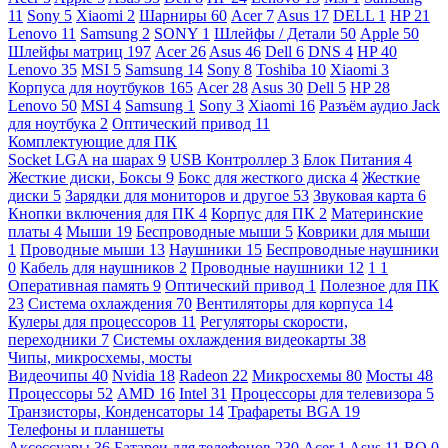
11
Sony
5
Xiaomi
2
Шарниры
60
Acer
7
Asus
17
DELL
1
HP
21
Lenovo
11
Samsung
2
SONY
1
Шлейфы / Детали
50
Apple
50
Шлейфы матриц
197
Acer
26
Asus
46
Dell
6
DNS
4
HP
40
Lenovo
35
MSI
5
Samsung
14
Sony
8
Toshiba
10
Xiaomi
3
Корпуса для ноутбуков
165
Acer
28
Asus
30
Dell
5
HP
28
Lenovo
50
MSI
4
Samsung
1
Sony
3
Xiaomi
16
Разъём аудио Jack
для ноутбука
2
Оптический привод
11
Комплектующие для ПК
Socket LGA на шарах
9
USB Контроллер
3
Блок Питания
4
Жесткие диски, Боксы
9
Бокс для жесткого диска
4
Жесткие
диски
5
Зарядки для мониторов и другое
53
Звуковая карта
6
Кнопки включения для ПК
4
Корпус для ПК
2
Материнские
платы
4
Мыши
19
Беспроводные мыши
5
Коврики для мыши
1
Проводные мыши
13
Наушники
15
Беспроводные наушники
0
Кабель для наушников
2
Проводные наушники
12
1
1
Оперативная память
9
Оптический привод
1
Полезное для ПК
23
Система охлаждения
70
Вентиляторы для корпуса
14
Кулеры для процессоров
11
Регуляторы скорости,
переходники
7
Системы охлаждения видеокарты
38
Чипы, микросхемы, мосты
Видеочипы
40
Nvidia
18
Radeon
22
Микросхемы
80
Мосты
48
Процессоры
52
AMD
16
Intel
31
Процессоры для телевизора
5
Транзисторы, Конденсаторы
14
Трафареты BGA
19
Телефоны и планшеты
Аксессуары
36
Батареи для телефонов
230
Acer
1
Asus
11
BQ
0