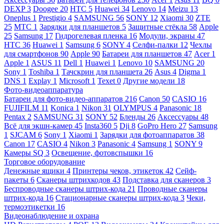
DEXP
3
Doogee
20
HTC
5
Huawei
34
Lenovo
14
Meizu
13
Oneplus
1
Prestigio
4
SAMSUNG
56
SONY
12
Xiaomi
30
ZTE
25
МТС
1
Зарядки для планшетов
5
Защитные стёкла
58
Apple
25
Samsung
17
Гидрогелевая пленка
16
Модули, экраны
47
HTC
36
Huawei
1
Samsung
6
SONY
4
Селфи-палки
12
Чехлы
для смартфонов
90
Apple
90
Батареи для планшетов
47
Acer
1
Apple
1
ASUS
11
Dell
1
Huawei
1
Lenovo
10
SAMSUNG
20
Sony
1
Toshiba
1
Тачскрин для планшета
26
Asus
4
Digma
1
DNS
1
Explay
1
Microsoft
1
Texet
0
Другие модели
18
Фото-видеоаппаратура
Батареи для фото-видео-аппаратов
216
Canon
50
CASIO
16
FUJIFILM
11
Konica
1
Nikon
31
OLYMPUS
4
Panasonic
18
Pentax
2
SAMSUNG
31
SONY
52
Бленды
26
Аксессуары
48
Всё для экшн-камер
45
Insta360
5
Dji
8
GoPro Hero
27
Samsung
1
SJCAM
6
Sony
1
Xiaomi
1
Зарядки для фотоаппаратов
38
Canon
17
CASIO
4
Nikon
3
Panasonic
4
Samsung
1
SONY
9
Камеры SQ
3
Освещение, фотовспышки
16
Торговое оборудование
Денежные ящики
4
Принтеры чеков, этикеток
42
Сейф-
пакеты
6
Сканеры штрихкодов
43
Подставка для сканеров
3
Беспроводные сканеры штрих-кода
21
Проводные сканеры
штрих-кода
16
Стационарные сканеры штрих-кода
3
Чеки,
термоэтикетки
16
Видеонаблюдение и охрана