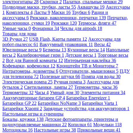
электрогитары
28
Скрипки
2
Палатки, спальные мешки
29
Подводные маски, трубки, ласты
55
Аквашузы
19
Аксессуары
1
Комплекты
4
Ласты
9
Маски
16
Трубки
6
Рации и
аксессуары
6
Рюкзаки, наколенники, перчатки
139
Перчатки,
наколенники, сумки
19
Рюкзаки
120
Термосы, фляги
47
Умные часы
0
Фонарики
34
Чехлы для airpods
18
Товары для дома
3D Ручки
27
USB Flash, Карты памяти
12
Аксессуары для
робот-пылесос
61
Вакуумный упаковщик
11
Весы
42
Ювелирные весы
9
Безмены
13
Кухонные весы
14
Напольные
весы
2
Калибровочные гири
1
Детские весы
1
Торговые весы
2
Всё для Ванной комнаты
12
Интерьерная наклейка
36
Кофеварки, кофемолки
12
Кронштейн ТВ и Мониторы
7
Нитратомеры, дозиметры
6
Отпугиватели, мышеловки
5
ПДУ
для телевизора
72
Полезные штуки
66
Помпа для воды
30
Электрическая помпа
25
Ручная помпа
3
Аксессуары для
бутылок
2
Светильники, лампы
27
Термометры, часы
36
Термометры
32
Часы
4
Умный дом
30
Элементы питания
34
Аккумуляторные батареи GP
4
Батарейки Energizer
1
Батарейки GP
22
Батарейки NoName
3
Батарейки Varta
1
Батарейки Xiaomi
2
Зарядные устройства для аккумуляторов
1
Настольные игры и сувениры
Бокалы, кружки
138
Детские фотоаппараты, принтеры и
радиоуправляемые машинки
22
Копилки
61
Модельки
118
Мотоциклы
16
Настольные игры
38
Прикольные вещи
41