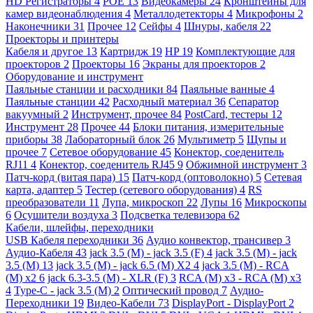
HD Регистраторы
4
POE
13
Видеокамеры
24
Кронштейны для
камер видеонаблюдения
4
Металлодетекторы
4
Микрофоны
2
Наконечники
31
Прочее
12
Сейфы
4
Шнуры, кабеля
22
Проекторы и принтеры
Кабеля и другое
13
Картридж
19
HP
19
Комплектующие для
проекторов
2
Проекторы
16
Экраны для проекторов
2
Оборудование и инструмент
Паяльные станции и расходники
84
Паяльные ванные
4
Паяльные станции
42
Расходный материал
36
Сепаратор
вакуумный
2
Инструмент, прочее
84
PostCard, тестеры
12
Инструмент
28
Прочее
44
Блоки питания, измерительные
приборы
38
Лабораторный блок
26
Мультиметр
5
Щупы и
прочее
7
Сетевое оборудование
45
Конектор, соеденитель
RJ11
4
Конектор, соеденитель RJ45
9
Обжимной инструмент
3
Патч-корд (витая пара)
15
Патч-корд (оптоволокно)
5
Сетевая
карта, адаптер
5
Тестер (сетевого оборудования)
4
RS
преобразователи
11
Лупа, микроскоп
22
Лупы
16
Микроскопы
6
Осушители воздуха
3
Подсветка телевизора
62
Кабели, шлейфы, переходники
USB Кабеля переходники
36
Аудио конвектор, трансивер
3
Аудио-Кабеля
43
jack 3.5 (M) - jack 3.5 (F)
4
jack 3.5 (M) - jack
3.5 (M)
13
jack 3.5 (M) - jack 6.5 (M) X2
4
jack 3.5 (M) - RCA
(M) x2
6
jack 6.3-3.5 (M) - XLR (F)
3
RCA (M) x3 - RCA (M) x3
4
Type-C - jack 3.5 (M)
2
Оптический провод
7
Аудио-
Переходники
19
Видео-Кабели
73
DisplayPort - DisplayPort
2