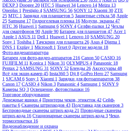
DEXP
3
Doogee
20
HTC
5
Huawei
34
Lenovo
14
Meizu
13
Oneplus
1
Prestigio
4
SAMSUNG
56
SONY
12
Xiaomi
30
ZTE
25
МТС
1
Зарядки для планшетов
5
Защитные стёкла
58
Apple
25
Samsung
17
Гидрогелевая пленка
16
Модули, экраны
47
HTC
36
Huawei
1
Samsung
6
SONY
4
Селфи-палки
12
Чехлы
для смартфонов
90
Apple
90
Батареи для планшетов
47
Acer
1
Apple
1
ASUS
11
Dell
1
Huawei
1
Lenovo
10
SAMSUNG
20
Sony
1
Toshiba
1
Тачскрин для планшета
26
Asus
4
Digma
1
DNS
1
Explay
1
Microsoft
1
Texet
0
Другие модели
18
Фото-видеоаппаратура
Батареи для фото-видео-аппаратов
216
Canon
50
CASIO
16
FUJIFILM
11
Konica
1
Nikon
31
OLYMPUS
4
Panasonic
18
Pentax
2
SAMSUNG
31
SONY
52
Бленды
26
Аксессуары
48
Всё для экшн-камер
45
Insta360
5
Dji
8
GoPro Hero
27
Samsung
1
SJCAM
6
Sony
1
Xiaomi
1
Зарядки для фотоаппаратов
38
Canon
17
CASIO
4
Nikon
3
Panasonic
4
Samsung
1
SONY
9
Камеры SQ
3
Освещение, фотовспышки
16
Торговое оборудование
Денежные ящики
4
Принтеры чеков, этикеток
42
Сейф-
пакеты
6
Сканеры штрихкодов
43
Подставка для сканеров
3
Беспроводные сканеры штрих-кода
21
Проводные сканеры
штрих-кода
16
Стационарные сканеры штрих-кода
3
Чеки,
термоэтикетки
16
Видеонаблюдение и охрана