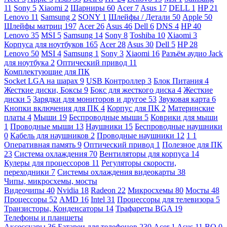
11
Sony
5
Xiaomi
2
Шарниры
60
Acer
7
Asus
17
DELL
1
HP
21
Lenovo
11
Samsung
2
SONY
1
Шлейфы / Детали
50
Apple
50
Шлейфы матриц
197
Acer
26
Asus
46
Dell
6
DNS
4
HP
40
Lenovo
35
MSI
5
Samsung
14
Sony
8
Toshiba
10
Xiaomi
3
Корпуса для ноутбуков
165
Acer
28
Asus
30
Dell
5
HP
28
Lenovo
50
MSI
4
Samsung
1
Sony
3
Xiaomi
16
Разъём аудио Jack
для ноутбука
2
Оптический привод
11
Комплектующие для ПК
Socket LGA на шарах
9
USB Контроллер
3
Блок Питания
4
Жесткие диски, Боксы
9
Бокс для жесткого диска
4
Жесткие
диски
5
Зарядки для мониторов и другое
53
Звуковая карта
6
Кнопки включения для ПК
4
Корпус для ПК
2
Материнские
платы
4
Мыши
19
Беспроводные мыши
5
Коврики для мыши
1
Проводные мыши
13
Наушники
15
Беспроводные наушники
0
Кабель для наушников
2
Проводные наушники
12
1
1
Оперативная память
9
Оптический привод
1
Полезное для ПК
23
Система охлаждения
70
Вентиляторы для корпуса
14
Кулеры для процессоров
11
Регуляторы скорости,
переходники
7
Системы охлаждения видеокарты
38
Чипы, микросхемы, мосты
Видеочипы
40
Nvidia
18
Radeon
22
Микросхемы
80
Мосты
48
Процессоры
52
AMD
16
Intel
31
Процессоры для телевизора
5
Транзисторы, Конденсаторы
14
Трафареты BGA
19
Телефоны и планшеты
Аксессуары
36
Батареи для телефонов
230
Acer
1
Asus
11
BQ
0