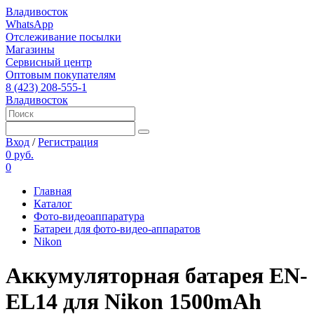
Владивосток
WhatsApp
Отслеживание посылки
Магазины
Сервисный центр
Оптовым покупателям
8 (423) 208-555-1
Владивосток
Вход
/
Регистрация
0 руб.
0
Главная
Каталог
Фото-видеоаппаратура
Батареи для фото-видео-аппаратов
Nikon
Аккумуляторная батарея EN-
EL14 для Nikon 1500mAh