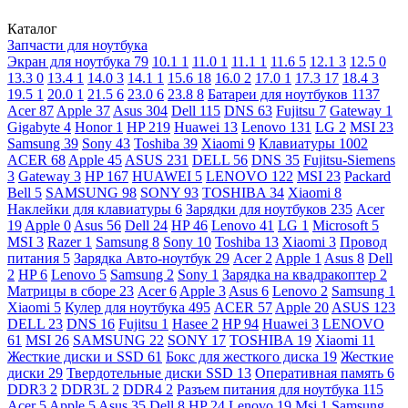
Каталог
Запчасти для ноутбука
Экран для ноутбука
79
10.1
1
11.0
1
11.1
1
11.6
5
12.1
3
12.5
0
13.3
0
13.4
1
14.0
3
14.1
1
15.6
18
16.0
2
17.0
1
17.3
17
18.4
3
19.5
1
20.0
1
21.5
6
23.0
6
23.8
8
Батареи для ноутбуков
1137
Acer
87
Apple
37
Asus
304
Dell
115
DNS
63
Fujitsu
7
Gateway
1
Gigabyte
4
Honor
1
HP
219
Huawei
13
Lenovo
131
LG
2
MSI
23
Samsung
39
Sony
43
Toshiba
39
Xiaomi
9
Клавиатуры
1002
ACER
68
Apple
45
ASUS
231
DELL
56
DNS
35
Fujitsu-Siemens
3
Gateway
3
HP
167
HUAWEI
5
LENOVO
122
MSI
23
Packard
Bell
5
SAMSUNG
98
SONY
93
TOSHIBA
34
Xiaomi
8
Наклейки для клавиатуры
6
Зарядки для ноутбуков
235
Acer
19
Apple
0
Asus
56
Dell
24
HP
46
Lenovo
41
LG
1
Microsoft
5
MSI
3
Razer
1
Samsung
8
Sony
10
Toshiba
13
Xiaomi
3
Провод
питания
5
Зарядка Авто-ноутбук
29
Acer
2
Apple
1
Asus
8
Dell
2
HP
6
Lenovo
5
Samsung
2
Sony
1
Зарядка на квадракоптер
2
Матрицы в сборе
23
Acer
6
Apple
3
Asus
6
Lenovo
2
Samsung
1
Xiaomi
5
Кулер для ноутбука
495
ACER
57
Apple
20
ASUS
123
DELL
23
DNS
16
Fujitsu
1
Hasee
2
HP
94
Huawei
3
LENOVO
61
MSI
26
SAMSUNG
22
SONY
17
TOSHIBA
19
Xiaomi
11
Жесткие диски и SSD
61
Бокс для жесткого диска
19
Жесткие
диски
29
Твердотельные диски SSD
13
Оперативная память
6
DDR3
2
DDR3L
2
DDR4
2
Разъем питания для ноутбука
115
Acer
5
Apple
5
Asus
35
Dell
8
HP
24
Lenovo
19
Msi
1
Samsung