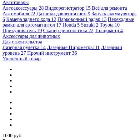
Автотовары
Автоаксессуары
28
Видеорегистратор
15
Всё для ремонта
Автомобиля
22
Датчики давления шин
9
Запуск аккумулятора
6
Камера заднего хода
12
Парковочный радар
13
Переходные
рамки для автомагнитол
17
Honda
5
Suzuki
2
Toyota
10
Прикуриватель
19
Сканер-диагностика
22
Толщиметр
4
Аксессуары для животных
Для строительства
Лазерная рулетка
14
Лазерные Пирометры
11
Лазерный
уровень
27
Прочий инструмент
36
Уценённый товар
1000 руб.