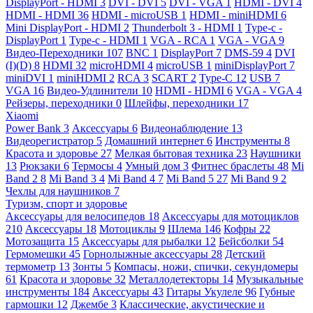
DisplayPort - HDMI
3
DVI - DVI
5
DVI - VGA
1
HDMI - DVI
4
HDMI - HDMI
36
HDMI - microUSB
1
HDMI - miniHDMI
6
Mini DisplayPort - HDMI
2
Thunderbolt 3 - HDMI
1
Type-c -
DisplayPort
1
Type-c - HDMI
1
VGA - RCA
1
VGA - VGA
9
Видео-Переходники
107
BNC
1
DisplayPort
7
DMS-59
4
DVI
(I)(D)
8
HDMI
32
microHDMI
4
microUSB
1
miniDisplayPort
7
miniDVI
1
miniHDMI
2
RCA
3
SCART
2
Type-C
12
USB
7
VGA
16
Видео-Удлинители
10
HDMI - HDMI
6
VGA - VGA
4
Рейзеры, переходники
0
Шлейфы, переходники
17
Xiaomi
Power Bank
3
Аксессуары
6
Видеонаблюдение
13
Видеорегистратор
5
Домашний интернет
6
Инструменты
8
Красота и здоровье
27
Мелкая бытовая техника
23
Наушники
13
Рюкзаки
6
Термосы
4
Умный дом
3
Фитнес браслеты
48
Mi
Band 2
8
Mi Band 3
4
Mi Band 4
7
Mi Band 5
27
Mi Band 9
2
Чехлы для наушников
7
Туризм, спорт и здоровье
Аксессуары для велосипедов
18
Аксессуары для мотоциклов
210
Аксессуары
18
Мотоциклы
9
Шлема
146
Кофры
22
Мотозащита
15
Аксессуары для рыбалки
12
Бейсболки
54
Гермомешки
45
Горнолыжные аксессуары
28
Детский
термометр
13
Зонты
5
Компасы, ножи, спички, секундомеры
61
Красота и здоровье
32
Металлодетекторы
14
Музыкальные
инструменты
184
Аксессуары
43
Гитары Укулеле
96
Губные
гармошки
12
Джембе
3
Классические, акустические и