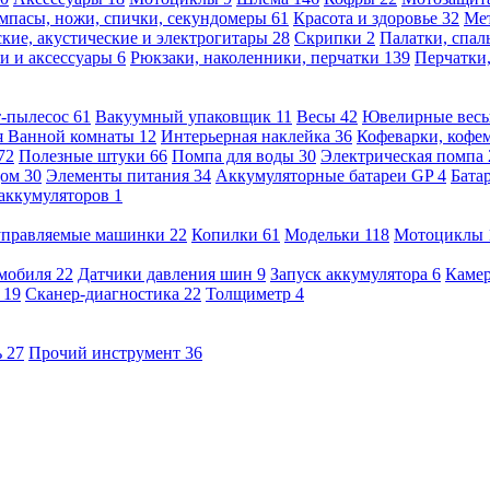
мпасы, ножи, спички, секундомеры
61
Красота и здоровье
32
Ме
кие, акустические и электрогитары
28
Скрипки
2
Палатки, спа
и и аксессуары
6
Рюкзаки, наколенники, перчатки
139
Перчатки
т-пылесос
61
Вакуумный упаковщик
11
Весы
42
Ювелирные вес
я Ванной комнаты
12
Интерьерная наклейка
36
Кофеварки, кофе
72
Полезные штуки
66
Помпа для воды
30
Электрическая помпа
дом
30
Элементы питания
34
Аккумуляторные батареи GP
4
Бата
 аккумуляторов
1
оуправляемые машинки
22
Копилки
61
Модельки
118
Мотоциклы
омобиля
22
Датчики давления шин
9
Запуск аккумулятора
6
Камер
ь
19
Сканер-диагностика
22
Толщиметр
4
ь
27
Прочий инструмент
36