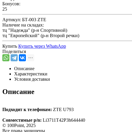
Бонусов:
25
Артикул:
БТ-003 ZTE
Наличие на складах:
тц "Надежда" (р-н Спортивной)
тц "Европейский" (р-н Второй речки)
Купить
Купить через
WhatsApp
Поделиться
Описание
Характеристики
Условия доставки
Описание
Подходит к телефонам:
ZTE U793
Совместимые p/n:
Li3711T42P3h644440
© 100Point, 2025
Все права защищены