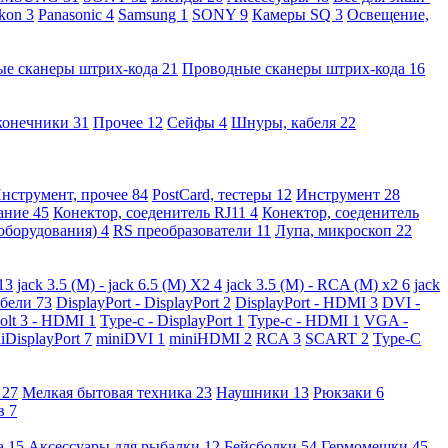
kon
3
Panasonic
4
Samsung
1
SONY
9
Камеры SQ
3
Освещение,
ые сканеры штрих-кода
21
Проводные сканеры штрих-кода
16
конечники
31
Прочее
12
Сейфы
4
Шнуры, кабеля
22
нструмент, прочее
84
PostCard, тестеры
12
Инструмент
28
вание
45
Конектор, соеденитель RJ11
4
Конектор, соеденитель
 оборудования)
4
RS преобразователи
11
Лупа, микроскоп
22
13
jack 3.5 (M) - jack 6.5 (M) X2
4
jack 3.5 (M) - RCA (M) x2
6
jack
абели
73
DisplayPort - DisplayPort
2
DisplayPort - HDMI
3
DVI -
olt 3 - HDMI
1
Type-c - DisplayPort
1
Type-c - HDMI
1
VGA -
iDisplayPort
7
miniDVI
1
miniHDMI
2
RCA
3
SCART
2
Type-C
е
27
Мелкая бытовая техника
23
Наушники
13
Рюкзаки
6
ов
7
а
15
Аксессуары для рыбалки
12
Бейсболки
54
Гермомешки
45