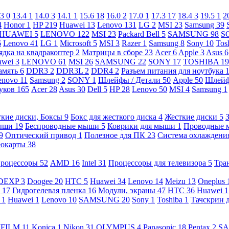
.3
0
13.4
1
14.0
3
14.1
1
15.6
18
16.0
2
17.0
1
17.3
17
18.4
3
19.5
1
2
4
Honor
1
HP
219
Huawei
13
Lenovo
131
LG
2
MSI
23
Samsung
39
HUAWEI
5
LENOVO
122
MSI
23
Packard Bell
5
SAMSUNG
98
S
6
Lenovo
41
LG
1
Microsoft
5
MSI
3
Razer
1
Samsung
8
Sony
10
Tos
ядка на квадракоптер
2
Матрицы в сборе
23
Acer
6
Apple
3
Asus
6
awei
3
LENOVO
61
MSI
26
SAMSUNG
22
SONY
17
TOSHIBA
19
амять
6
DDR3
2
DDR3L
2
DDR4
2
Разъем питания для ноутбука
enovo
11
Samsung
2
SONY
1
Шлейфы / Детали
50
Apple
50
Шлейф
буков
165
Acer
28
Asus
30
Dell
5
HP
28
Lenovo
50
MSI
4
Samsung
1
кие диски, Боксы
9
Бокс для жесткого диска
4
Жесткие диски
5
ыши
19
Беспроводные мыши
5
Коврики для мыши
1
Проводные
9
Оптический привод
1
Полезное для ПК
23
Система охлаждени
еокарты
38
роцессоры
52
AMD
16
Intel
31
Процессоры для телевизора
5
Тра
DEXP
3
Doogee
20
HTC
5
Huawei
34
Lenovo
14
Meizu
13
Oneplus
g
17
Гидрогелевая пленка
16
Модули, экраны
47
HTC
36
Huawei
1
l
1
Huawei
1
Lenovo
10
SAMSUNG
20
Sony
1
Toshiba
1
Тачскрин 
IFILM
11
Konica
1
Nikon
31
OLYMPUS
4
Panasonic
18
Pentax
2
S