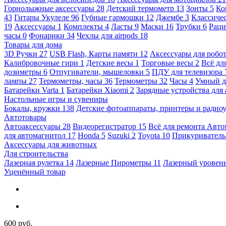
Горнолыжные аксессуары
28
Детский термометр
13
Зонты
5
Ко
43
Гитары Укулеле
96
Губные гармошки
12
Джембе
3
Классичес
19
Аксессуары
1
Комплекты
4
Ласты
9
Маски
16
Трубки
6
Раци
часы
0
Фонарики
34
Чехлы для airpods
18
Товары для дома
3D Ручки
27
USB Flash, Карты памяти
12
Аксессуары для робо
Калибровочные гири
1
Детские весы
1
Торговые весы
2
Всё дл
дозиметры
6
Отпугиватели, мышеловки
5
ПДУ для телевизора
лампы
27
Термометры, часы
36
Термометры
32
Часы
4
Умный 
Батарейки Varta
1
Батарейки Xiaomi
2
Зарядные устройства для
Настольные игры и сувениры
Бокалы, кружки
138
Детские фотоаппараты, принтеры и ради
Автотовары
Автоаксессуары
28
Видеорегистратор
15
Всё для ремонта Авт
для автомагнитол
17
Honda
5
Suzuki
2
Toyota
10
Прикуривател
Аксессуары для животных
Для строительства
Лазерная рулетка
14
Лазерные Пирометры
11
Лазерный уровен
Уценённый товар
600 руб.