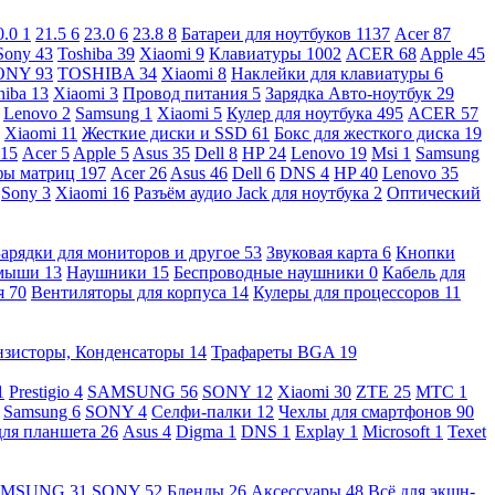
0.0
1
21.5
6
23.0
6
23.8
8
Батареи для ноутбуков
1137
Acer
87
Sony
43
Toshiba
39
Xiaomi
9
Клавиатуры
1002
ACER
68
Apple
45
ONY
93
TOSHIBA
34
Xiaomi
8
Наклейки для клавиатуры
6
hiba
13
Xiaomi
3
Провод питания
5
Зарядка Авто-ноутбук
29
Lenovo
2
Samsung
1
Xiaomi
5
Кулер для ноутбука
495
ACER
57
Xiaomi
11
Жесткие диски и SSD
61
Бокс для жесткого диска
19
115
Acer
5
Apple
5
Asus
35
Dell
8
HP
24
Lenovo
19
Msi
1
Samsung
ы матриц
197
Acer
26
Asus
46
Dell
6
DNS
4
HP
40
Lenovo
35
Sony
3
Xiaomi
16
Разъём аудио Jack для ноутбука
2
Оптический
Зарядки для мониторов и другое
53
Звуковая карта
6
Кнопки
 мыши
13
Наушники
15
Беспроводные наушники
0
Кабель для
я
70
Вентиляторы для корпуса
14
Кулеры для процессоров
11
нзисторы, Конденсаторы
14
Трафареты BGA
19
1
Prestigio
4
SAMSUNG
56
SONY
12
Xiaomi
30
ZTE
25
МТС
1
Samsung
6
SONY
4
Селфи-палки
12
Чехлы для смартфонов
90
для планшета
26
Asus
4
Digma
1
DNS
1
Explay
1
Microsoft
1
Texet
AMSUNG
31
SONY
52
Бленды
26
Аксессуары
48
Всё для экшн-