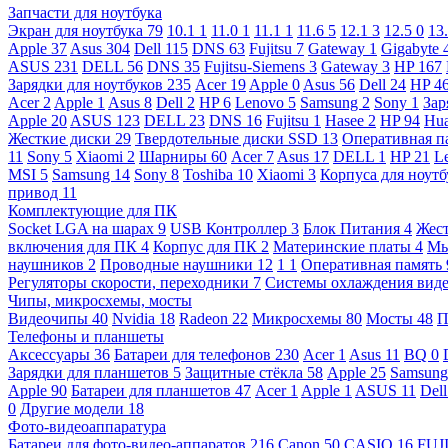
Запчасти для ноутбука
Экран для ноутбука
79
10.1
1
11.0
1
11.1
1
11.6
5
12.1
3
12.5
0
13
Apple
37
Asus
304
Dell
115
DNS
63
Fujitsu
7
Gateway
1
Gigabyte
ASUS
231
DELL
56
DNS
35
Fujitsu-Siemens
3
Gateway
3
HP
167
Зарядки для ноутбуков
235
Acer
19
Apple
0
Asus
56
Dell
24
HP
4
Acer
2
Apple
1
Asus
8
Dell
2
HP
6
Lenovo
5
Samsung
2
Sony
1
Зар
Apple
20
ASUS
123
DELL
23
DNS
16
Fujitsu
1
Hasee
2
HP
94
Hu
Жесткие диски
29
Твердотельные диски SSD
13
Оперативная п
11
Sony
5
Xiaomi
2
Шарниры
60
Acer
7
Asus
17
DELL
1
HP
21
L
MSI
5
Samsung
14
Sony
8
Toshiba
10
Xiaomi
3
Корпуса для ноут
привод
11
Комплектующие для ПК
Socket LGA на шарах
9
USB Контроллер
3
Блок Питания
4
Жест
включения для ПК
4
Корпус для ПК
2
Материнские платы
4
М
наушников
2
Проводные наушники
12
1
1
Оперативная память
Регуляторы скорости, переходники
7
Системы охлаждения вид
Чипы, микросхемы, мосты
Видеочипы
40
Nvidia
18
Radeon
22
Микросхемы
80
Мосты
48
П
Телефоны и планшеты
Аксессуары
36
Батареи для телефонов
230
Acer
1
Asus
11
BQ
0
Зарядки для планшетов
5
Защитные стёкла
58
Apple
25
Samsun
Apple
90
Батареи для планшетов
47
Acer
1
Apple
1
ASUS
11
Del
0
Другие модели
18
Фото-видеоаппаратура
Батареи для фото-видео-аппаратов
216
Canon
50
CASIO
16
FUJ