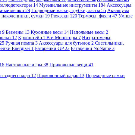
таллодетекторы
14
Музыкальные инструменты
184
Аксессуары
льные мешки
29
Подводные маски, трубки, ласты
55
Аквашузы
, наколенники, сумки
19
Рюкзаки
120
Термосы, фляги
47
Умные
ы
9
Безмены
13
Кухонные весы
14
Напольные весы
2
молки
12
Кронштейн ТВ и Мониторы
7
Нитратомеры,
25
Ручная помпа
3
Аксессуары для бутылок
2
Светильники,
рейки Energizer
1
Батарейки GP
22
Батарейки NoName
3
16
Настольные игры
38
Прикольные вещи
41
а заднего хода
12
Парковочный радар
13
Переходные рамки