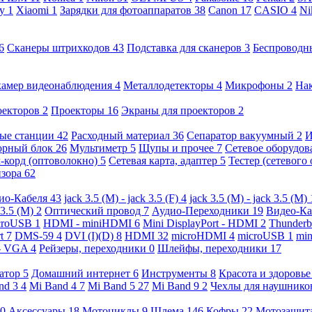
ny
1
Xiaomi
1
Зарядки для фотоаппаратов
38
Canon
17
CASIO
4
Ni
6
Сканеры штрихкодов
43
Подставка для сканеров
3
Беспроводн
камер видеонаблюдения
4
Металлодетекторы
4
Микрофоны
2
На
оекторов
2
Проекторы
16
Экраны для проекторов
2
ые станции
42
Расходный материал
36
Сепаратор вакуумный
2
И
орный блок
26
Мультиметр
5
Щупы и прочее
7
Сетевое оборудо
-корд (оптоволокно)
5
Сетевая карта, адаптер
5
Тестер (сетевого
изора
62
ио-Кабеля
43
jack 3.5 (M) - jack 3.5 (F)
4
jack 3.5 (M) - jack 3.5 (M)
 3.5 (M)
2
Оптический провод
7
Аудио-Переходники
19
Видео-К
croUSB
1
HDMI - miniHDMI
6
Mini DisplayPort - HDMI
2
Thunderb
rt
7
DMS-59
4
DVI (I)(D)
8
HDMI
32
microHDMI
4
microUSB
1
min
- VGA
4
Рейзеры, переходники
0
Шлейфы, переходники
17
ратор
5
Домашний интернет
6
Инструменты
8
Красота и здоровь
nd 3
4
Mi Band 4
7
Mi Band 5
27
Mi Band 9
2
Чехлы для наушник
0
Аксессуары
18
Мотоциклы
9
Шлема
146
Кофры
22
Мотозащит