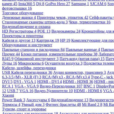
камер
45
Insta360
5
Dji
8
GoPro Hero
27
Samsung
1
SJCAM
6
So
фотовспышки
16
Торговое оборудование
Денежные ящики
4
Принтеры чеков, этикеток
42
Сейф-пакеты
Стационарные сканеры штрих-кода
3
Чеки, термоэтикетки
16
Видеонаблюдение и охрана
HD Регистраторы
4
POE
13
Видеокамеры
24
Кронштейны для 
Проекторы и принтеры
Кабеля и другое
13
Картридж
19
HP
19
Комплектующие для пр
Оборудование и инструмент
Паяльные станции и расходники
84
Паяльные ванные
4
Паяльн
Прочее
44
Блоки питания, измерительные приборы
38
Лаборат
RJ45
9
Обжимной инструмент
3
Патч-корд (витая пара)
15
Патч
Лупы
16
Микроскопы
6
Осушители воздуха
3
Подсветка телев
Кабели, шлейфы, переходники
USB Кабеля переходники
36
Аудио конвектор, трансивер
3
Ауд
6.3-3.5 (M) - XLR (F)
3
RCA (M) x3 - RCA (M) x3
4
Type-C - jack
DVI
5
DVI - VGA
1
HDMI - DVI
4
HDMI - HDMI
36
HDMI - mi
RCA
1
VGA - VGA
9
Видео-Переходники
107
BNC
1
DisplayPo
12
USB
7
VGA
16
Видео-Удлинители
10
HDMI - HDMI
6
VGA 
Xiaomi
Power Bank
3
Аксессуары
6
Видеонаблюдение
13
Видеорегист
Термосы
4
Умный дом
3
Фитнес браслеты
48
Mi Band 2
8
Mi Ba
Туризм, спорт и здоровье
Аксессуары для велосипедов
18
Аксессуары для мотоциклов
21