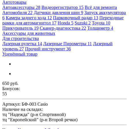
Автотовары
Автоаксессуары
28
Видеорегистратор
15
Всё для ремонта
Автомобиля
22
Датчики давления шин
9
Запуск аккумулятора
6
Камера заднего хода
12
Парковочный радар
13
Переходные
рамки для автомагнитол
17
Honda
5
Suzuki
2
Toyota
10
Прикуриватель
19
Сканер-диагностика
22
Толщиметр
4
Аксессуары для животных
Для строительства
Лазерная рулетка
14
Лазерные Пирометры
11
Лазерный
уровень
27
Прочий инструмент
36
Уценённый товар
650 руб.
Бонусов:
55
Артикул:
БФ-003 Casio
Наличие на складах:
тц "Надежда" (р-н Спортивной)
тц "Европейский" (р-н Второй речки)