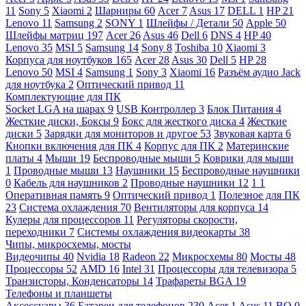
11
Sony
5
Xiaomi
2
Шарниры
60
Acer
7
Asus
17
DELL
1
HP
21
Lenovo
11
Samsung
2
SONY
1
Шлейфы / Детали
50
Apple
50
Шлейфы матриц
197
Acer
26
Asus
46
Dell
6
DNS
4
HP
40
Lenovo
35
MSI
5
Samsung
14
Sony
8
Toshiba
10
Xiaomi
3
Корпуса для ноутбуков
165
Acer
28
Asus
30
Dell
5
HP
28
Lenovo
50
MSI
4
Samsung
1
Sony
3
Xiaomi
16
Разъём аудио Jack
для ноутбука
2
Оптический привод
11
Комплектующие для ПК
Socket LGA на шарах
9
USB Контроллер
3
Блок Питания
4
Жесткие диски, Боксы
9
Бокс для жесткого диска
4
Жесткие
диски
5
Зарядки для мониторов и другое
53
Звуковая карта
6
Кнопки включения для ПК
4
Корпус для ПК
2
Материнские
платы
4
Мыши
19
Беспроводные мыши
5
Коврики для мыши
1
Проводные мыши
13
Наушники
15
Беспроводные наушники
0
Кабель для наушников
2
Проводные наушники
12
1
1
Оперативная память
9
Оптический привод
1
Полезное для ПК
23
Система охлаждения
70
Вентиляторы для корпуса
14
Кулеры для процессоров
11
Регуляторы скорости,
переходники
7
Системы охлаждения видеокарты
38
Чипы, микросхемы, мосты
Видеочипы
40
Nvidia
18
Radeon
22
Микросхемы
80
Мосты
48
Процессоры
52
AMD
16
Intel
31
Процессоры для телевизора
5
Транзисторы, Конденсаторы
14
Трафареты BGA
19
Телефоны и планшеты
Аксессуары
36
Батареи для телефонов
230
Acer
1
Asus
11
BQ
0