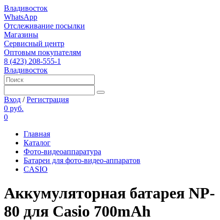
Владивосток
WhatsApp
Отслеживание посылки
Магазины
Сервисный центр
Оптовым покупателям
8 (423) 208-555-1
Владивосток
Вход
/
Регистрация
0 руб.
0
Главная
Каталог
Фото-видеоаппаратура
Батареи для фото-видео-аппаратов
CASIO
Аккумуляторная батарея NP-
80 для Casio 700mAh