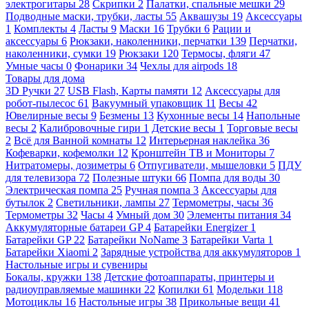
электрогитары
28
Скрипки
2
Палатки, спальные мешки
29
Подводные маски, трубки, ласты
55
Аквашузы
19
Аксессуары
1
Комплекты
4
Ласты
9
Маски
16
Трубки
6
Рации и
аксессуары
6
Рюкзаки, наколенники, перчатки
139
Перчатки,
наколенники, сумки
19
Рюкзаки
120
Термосы, фляги
47
Умные часы
0
Фонарики
34
Чехлы для airpods
18
Товары для дома
3D Ручки
27
USB Flash, Карты памяти
12
Аксессуары для
робот-пылесос
61
Вакуумный упаковщик
11
Весы
42
Ювелирные весы
9
Безмены
13
Кухонные весы
14
Напольные
весы
2
Калибровочные гири
1
Детские весы
1
Торговые весы
2
Всё для Ванной комнаты
12
Интерьерная наклейка
36
Кофеварки, кофемолки
12
Кронштейн ТВ и Мониторы
7
Нитратомеры, дозиметры
6
Отпугиватели, мышеловки
5
ПДУ
для телевизора
72
Полезные штуки
66
Помпа для воды
30
Электрическая помпа
25
Ручная помпа
3
Аксессуары для
бутылок
2
Светильники, лампы
27
Термометры, часы
36
Термометры
32
Часы
4
Умный дом
30
Элементы питания
34
Аккумуляторные батареи GP
4
Батарейки Energizer
1
Батарейки GP
22
Батарейки NoName
3
Батарейки Varta
1
Батарейки Xiaomi
2
Зарядные устройства для аккумуляторов
1
Настольные игры и сувениры
Бокалы, кружки
138
Детские фотоаппараты, принтеры и
радиоуправляемые машинки
22
Копилки
61
Модельки
118
Мотоциклы
16
Настольные игры
38
Прикольные вещи
41