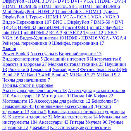
DisplayPort - HDMI
3
DVI - DVI
5
DVI - VGA
1
HDMI - DVI
4
HDMI - HDMI
36
HDMI - microUSB
1
HDMI - miniHDMI
6
Mini DisplayPort - HDMI
2
Thunderbolt 3 - HDMI
1
Type-c -
DisplayPort
1
Type-c - HDMI
1
VGA - RCA
1
VGA - VGA
9
Видео-Переходники
107
BNC
1
DisplayPort
7
DMS-59
4
DVI
(I)(D)
8
HDMI
32
microHDMI
4
microUSB
1
miniDisplayPort
7
miniDVI
1
miniHDMI
2
RCA
3
SCART
2
Type-C
12
USB
7
VGA
16
Видео-Удлинители
10
HDMI - HDMI
6
VGA - VGA
4
Рейзеры, переходники
0
Шлейфы, переходники
17
Xiaomi
Power Bank
3
Аксессуары
6
Видеонаблюдение
13
Видеорегистратор
5
Домашний интернет
6
Инструменты
8
Красота и здоровье
27
Мелкая бытовая техника
23
Наушники
13
Рюкзаки
6
Термосы
4
Умный дом
3
Фитнес браслеты
48
Mi
Band 2
8
Mi Band 3
4
Mi Band 4
7
Mi Band 5
27
Mi Band 9
2
Чехлы для наушников
7
Туризм, спорт и здоровье
Аксессуары для велосипедов
18
Аксессуары для мотоциклов
210
Аксессуары
18
Мотоциклы
9
Шлема
146
Кофры
22
Мотозащита
15
Аксессуары для рыбалки
12
Бейсболки
54
Гермомешки
45
Горнолыжные аксессуары
28
Детский
термометр
13
Зонты
5
Компасы, ножи, спички, секундомеры
61
Красота и здоровье
32
Металлодетекторы
14
Музыкальные
инструменты
184
Аксессуары
43
Гитары Укулеле
96
Губные
гармошки
12
Джембе
3
Классические, акустические и