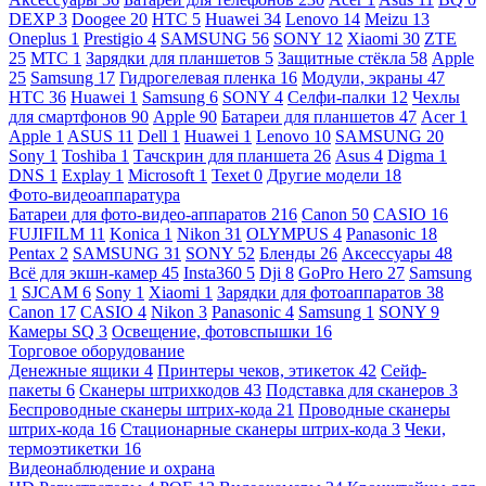
DEXP
3
Doogee
20
HTC
5
Huawei
34
Lenovo
14
Meizu
13
Oneplus
1
Prestigio
4
SAMSUNG
56
SONY
12
Xiaomi
30
ZTE
25
МТС
1
Зарядки для планшетов
5
Защитные стёкла
58
Apple
25
Samsung
17
Гидрогелевая пленка
16
Модули, экраны
47
HTC
36
Huawei
1
Samsung
6
SONY
4
Селфи-палки
12
Чехлы
для смартфонов
90
Apple
90
Батареи для планшетов
47
Acer
1
Apple
1
ASUS
11
Dell
1
Huawei
1
Lenovo
10
SAMSUNG
20
Sony
1
Toshiba
1
Тачскрин для планшета
26
Asus
4
Digma
1
DNS
1
Explay
1
Microsoft
1
Texet
0
Другие модели
18
Фото-видеоаппаратура
Батареи для фото-видео-аппаратов
216
Canon
50
CASIO
16
FUJIFILM
11
Konica
1
Nikon
31
OLYMPUS
4
Panasonic
18
Pentax
2
SAMSUNG
31
SONY
52
Бленды
26
Аксессуары
48
Всё для экшн-камер
45
Insta360
5
Dji
8
GoPro Hero
27
Samsung
1
SJCAM
6
Sony
1
Xiaomi
1
Зарядки для фотоаппаратов
38
Canon
17
CASIO
4
Nikon
3
Panasonic
4
Samsung
1
SONY
9
Камеры SQ
3
Освещение, фотовспышки
16
Торговое оборудование
Денежные ящики
4
Принтеры чеков, этикеток
42
Сейф-
пакеты
6
Сканеры штрихкодов
43
Подставка для сканеров
3
Беспроводные сканеры штрих-кода
21
Проводные сканеры
штрих-кода
16
Стационарные сканеры штрих-кода
3
Чеки,
термоэтикетки
16
Видеонаблюдение и охрана