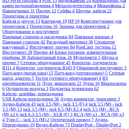
HD Регистраторы
4
POE
13
Видеокамеры
24
Кронштейны для
камер видеонаблюдения
4
Металлодетекторы
4
Микрофоны
2
Наконечники
31
Прочее
12
Сейфы
4
Шнуры, кабеля
22
Проекторы и принтеры
Кабеля и другое
13
Картридж
19
HP
19
Комплектующие для
проекторов
2
Проекторы
16
Экраны для проекторов
2
Оборудование и инструмент
Паяльные станции и расходники
84
Паяльные ванные
4
Паяльные станции
42
Расходный материал
36
Сепаратор
вакуумный
2
Инструмент, прочее
84
PostCard, тестеры
12
Инструмент
28
Прочее
44
Блоки питания, измерительные
приборы
38
Лабораторный блок
26
Мультиметр
5
Щупы и
прочее
7
Сетевое оборудование
45
Конектор, соеденитель
RJ11
4
Конектор, соеденитель RJ45
9
Обжимной инструмент
3
Патч-корд (витая пара)
15
Патч-корд (оптоволокно)
5
Сетевая
карта, адаптер
5
Тестер (сетевого оборудования)
4
RS
преобразователи
11
Лупа, микроскоп
22
Лупы
16
Микроскопы
6
Осушители воздуха
3
Подсветка телевизора
62
Кабели, шлейфы, переходники
USB Кабеля переходники
36
Аудио конвектор, трансивер
3
Аудио-Кабеля
43
jack 3.5 (M) - jack 3.5 (F)
4
jack 3.5 (M) - jack
3.5 (M)
13
jack 3.5 (M) - jack 6.5 (M) X2
4
jack 3.5 (M) - RCA
(M) x2
6
jack 6.3-3.5 (M) - XLR (F)
3
RCA (M) x3 - RCA (M) x3
4
Type-C - jack 3.5 (M)
2
Оптический провод
7
Аудио-
Переходники
19
Видео-Кабели
73
DisplayPort - DisplayPort
2