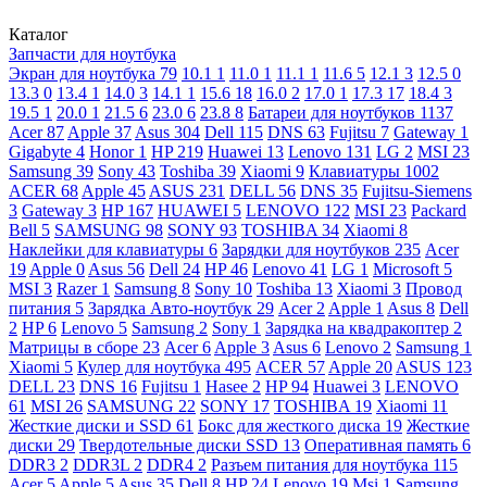
Каталог
Запчасти для ноутбука
Экран для ноутбука
79
10.1
1
11.0
1
11.1
1
11.6
5
12.1
3
12.5
0
13.3
0
13.4
1
14.0
3
14.1
1
15.6
18
16.0
2
17.0
1
17.3
17
18.4
3
19.5
1
20.0
1
21.5
6
23.0
6
23.8
8
Батареи для ноутбуков
1137
Acer
87
Apple
37
Asus
304
Dell
115
DNS
63
Fujitsu
7
Gateway
1
Gigabyte
4
Honor
1
HP
219
Huawei
13
Lenovo
131
LG
2
MSI
23
Samsung
39
Sony
43
Toshiba
39
Xiaomi
9
Клавиатуры
1002
ACER
68
Apple
45
ASUS
231
DELL
56
DNS
35
Fujitsu-Siemens
3
Gateway
3
HP
167
HUAWEI
5
LENOVO
122
MSI
23
Packard
Bell
5
SAMSUNG
98
SONY
93
TOSHIBA
34
Xiaomi
8
Наклейки для клавиатуры
6
Зарядки для ноутбуков
235
Acer
19
Apple
0
Asus
56
Dell
24
HP
46
Lenovo
41
LG
1
Microsoft
5
MSI
3
Razer
1
Samsung
8
Sony
10
Toshiba
13
Xiaomi
3
Провод
питания
5
Зарядка Авто-ноутбук
29
Acer
2
Apple
1
Asus
8
Dell
2
HP
6
Lenovo
5
Samsung
2
Sony
1
Зарядка на квадракоптер
2
Матрицы в сборе
23
Acer
6
Apple
3
Asus
6
Lenovo
2
Samsung
1
Xiaomi
5
Кулер для ноутбука
495
ACER
57
Apple
20
ASUS
123
DELL
23
DNS
16
Fujitsu
1
Hasee
2
HP
94
Huawei
3
LENOVO
61
MSI
26
SAMSUNG
22
SONY
17
TOSHIBA
19
Xiaomi
11
Жесткие диски и SSD
61
Бокс для жесткого диска
19
Жесткие
диски
29
Твердотельные диски SSD
13
Оперативная память
6
DDR3
2
DDR3L
2
DDR4
2
Разъем питания для ноутбука
115
Acer
5
Apple
5
Asus
35
Dell
8
HP
24
Lenovo
19
Msi
1
Samsung