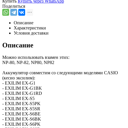
Купить
Купить через
WhatsApp
Поделиться
Описание
Характеристики
Условия доставки
Описание
Можно использовать взамен этих:
NP-80, NP-82, NP80, NP82
Аккумулятор совместим со следующими моделями CASIO
(кесио эксилим):
- EXILIM EX-G1
- EXILIM EX-G1BK
- EXILIM EX-G1RD
- EXILIM EX-S5
- EXILIM EX-S5PK
- EXILIM EX-S5SR
- EXILIM EX-S6BE
- EXILIM EX-S6BK
- EXILIM EX-S6PK