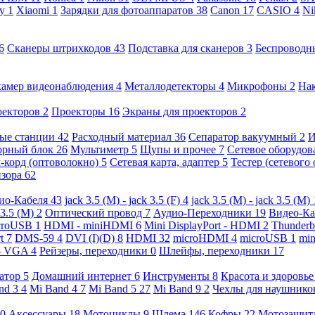
ny
1
Xiaomi
1
Зарядки для фотоаппаратов
38
Canon
17
CASIO
4
Ni
6
Сканеры штрихкодов
43
Подставка для сканеров
3
Беспроводн
камер видеонаблюдения
4
Металлодетекторы
4
Микрофоны
2
На
оекторов
2
Проекторы
16
Экраны для проекторов
2
ые станции
42
Расходный материал
36
Сепаратор вакуумный
2
И
орный блок
26
Мультиметр
5
Щупы и прочее
7
Сетевое оборудо
-корд (оптоволокно)
5
Сетевая карта, адаптер
5
Тестер (сетевого
изора
62
ио-Кабеля
43
jack 3.5 (M) - jack 3.5 (F)
4
jack 3.5 (M) - jack 3.5 (M)
 3.5 (M)
2
Оптический провод
7
Аудио-Переходники
19
Видео-К
croUSB
1
HDMI - miniHDMI
6
Mini DisplayPort - HDMI
2
Thunderb
rt
7
DMS-59
4
DVI (I)(D)
8
HDMI
32
microHDMI
4
microUSB
1
min
- VGA
4
Рейзеры, переходники
0
Шлейфы, переходники
17
ратор
5
Домашний интернет
6
Инструменты
8
Красота и здоровь
nd 3
4
Mi Band 4
7
Mi Band 5
27
Mi Band 9
2
Чехлы для наушник
0
Аксессуары
18
Мотоциклы
9
Шлема
146
Кофры
22
Мотозащит