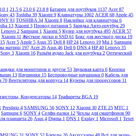
0.0
1
21.5
6
23.0
6
23.8
8
Батареи для ноутбуков
1137
Acer
87
Sony
43
Toshiba
39
Xiaomi
9
Клавиатуры
1002
ACER
68
Apple
45
ONY
93
TOSHIBA
34
Xiaomi
8
Наклейки для клавиатуры
6
hiba
13
Xiaomi
3
Провод питания
5
Зарядка Авто-ноутбук
29
Lenovo
2
Samsung
1
Xiaomi
5
Кулер для ноутбука
495
ACER
57
Xiaomi
11
Жесткие диски и SSD
61
Бокс для жесткого диска
19
115
Acer
5
Apple
5
Asus
35
Dell
8
HP
24
Lenovo
19
Msi
1
Samsung
ы матриц
197
Acer
26
Asus
46
Dell
6
DNS
4
HP
40
Lenovo
35
Sony
3
Xiaomi
16
Разъём аудио Jack для ноутбука
2
Оптический
Зарядки для мониторов и другое
53
Звуковая карта
6
Кнопки
 мыши
13
Наушники
15
Беспроводные наушники
0
Кабель для
я
70
Вентиляторы для корпуса
14
Кулеры для процессоров
11
нзисторы, Конденсаторы
14
Трафареты BGA
19
1
Prestigio
4
SAMSUNG
56
SONY
12
Xiaomi
30
ZTE
25
МТС
1
Samsung
6
SONY
4
Селфи-палки
12
Чехлы для смартфонов
90
для планшета
26
Asus
4
Digma
1
DNS
1
Explay
1
Microsoft
1
Texet
AMSUNG
31
SONY
52
Бленды
26
Аксессуары
48
Всё для экшн-