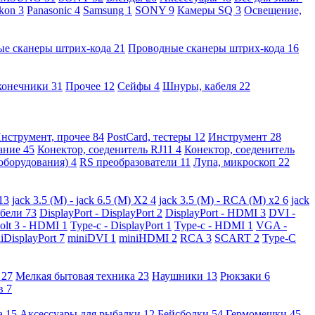
kon
3
Panasonic
4
Samsung
1
SONY
9
Камеры SQ
3
Освещение,
ые сканеры штрих-кода
21
Проводные сканеры штрих-кода
16
конечники
31
Прочее
12
Сейфы
4
Шнуры, кабеля
22
нструмент, прочее
84
PostCard, тестеры
12
Инструмент
28
вание
45
Конектор, соеденитель RJ11
4
Конектор, соеденитель
 оборудования)
4
RS преобразователи
11
Лупа, микроскоп
22
13
jack 3.5 (M) - jack 6.5 (M) X2
4
jack 3.5 (M) - RCA (M) x2
6
jack
абели
73
DisplayPort - DisplayPort
2
DisplayPort - HDMI
3
DVI -
olt 3 - HDMI
1
Type-c - DisplayPort
1
Type-c - HDMI
1
VGA -
iDisplayPort
7
miniDVI
1
miniHDMI
2
RCA
3
SCART
2
Type-C
е
27
Мелкая бытовая техника
23
Наушники
13
Рюкзаки
6
ов
7
а
15
Аксессуары для рыбалки
12
Бейсболки
54
Гермомешки
45