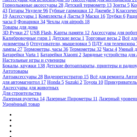
Горнолыжные аксессуары
28
Детский термометр
13
Зонты
5
Ко
43
Гитары Укулеле
96
Губные гармошки
12
Джембе
3
Классичес
19
Аксессуары
1
Комплекты
4
Ласты
9
Маски
16
Трубки
6
Раци
часы
0
Фонарики
34
Чехлы для airpods
18
Товары для дома
3D Ручки
27
USB Flash, Карты памяти
12
Аксессуары для робо
Калибровочные гири
1
Детские весы
1
Торговые весы
2
Всё дл
дозиметры
6
Отпугиватели, мышеловки
5
ПДУ для телевизора
лампы
27
Термометры, часы
36
Термометры
32
Часы
4
Умный 
Батарейки Varta
1
Батарейки Xiaomi
2
Зарядные устройства для
Настольные игры и сувениры
Бокалы, кружки
138
Детские фотоаппараты, принтеры и ради
Автотовары
Автоаксессуары
28
Видеорегистратор
15
Всё для ремонта Авт
для автомагнитол
17
Honda
5
Suzuki
2
Toyota
10
Прикуривател
Аксессуары для животных
Для строительства
Лазерная рулетка
14
Лазерные Пирометры
11
Лазерный уровен
Уценённый товар