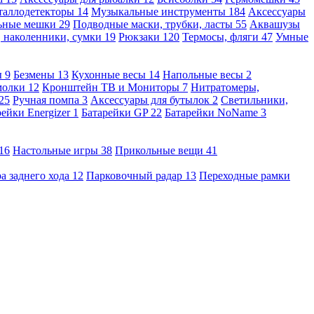
таллодетекторы
14
Музыкальные инструменты
184
Аксессуары
льные мешки
29
Подводные маски, трубки, ласты
55
Аквашузы
, наколенники, сумки
19
Рюкзаки
120
Термосы, фляги
47
Умные
ы
9
Безмены
13
Кухонные весы
14
Напольные весы
2
молки
12
Кронштейн ТВ и Мониторы
7
Нитратомеры,
25
Ручная помпа
3
Аксессуары для бутылок
2
Светильники,
рейки Energizer
1
Батарейки GP
22
Батарейки NoName
3
16
Настольные игры
38
Прикольные вещи
41
а заднего хода
12
Парковочный радар
13
Переходные рамки