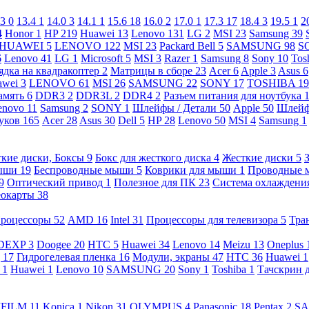
.3
0
13.4
1
14.0
3
14.1
1
15.6
18
16.0
2
17.0
1
17.3
17
18.4
3
19.5
1
2
4
Honor
1
HP
219
Huawei
13
Lenovo
131
LG
2
MSI
23
Samsung
39
HUAWEI
5
LENOVO
122
MSI
23
Packard Bell
5
SAMSUNG
98
S
6
Lenovo
41
LG
1
Microsoft
5
MSI
3
Razer
1
Samsung
8
Sony
10
Tos
ядка на квадракоптер
2
Матрицы в сборе
23
Acer
6
Apple
3
Asus
6
awei
3
LENOVO
61
MSI
26
SAMSUNG
22
SONY
17
TOSHIBA
19
амять
6
DDR3
2
DDR3L
2
DDR4
2
Разъем питания для ноутбука
enovo
11
Samsung
2
SONY
1
Шлейфы / Детали
50
Apple
50
Шлейф
буков
165
Acer
28
Asus
30
Dell
5
HP
28
Lenovo
50
MSI
4
Samsung
1
кие диски, Боксы
9
Бокс для жесткого диска
4
Жесткие диски
5
ыши
19
Беспроводные мыши
5
Коврики для мыши
1
Проводные
9
Оптический привод
1
Полезное для ПК
23
Система охлаждени
еокарты
38
роцессоры
52
AMD
16
Intel
31
Процессоры для телевизора
5
Тра
DEXP
3
Doogee
20
HTC
5
Huawei
34
Lenovo
14
Meizu
13
Oneplus
g
17
Гидрогелевая пленка
16
Модули, экраны
47
HTC
36
Huawei
1
l
1
Huawei
1
Lenovo
10
SAMSUNG
20
Sony
1
Toshiba
1
Тачскрин 
IFILM
11
Konica
1
Nikon
31
OLYMPUS
4
Panasonic
18
Pentax
2
S