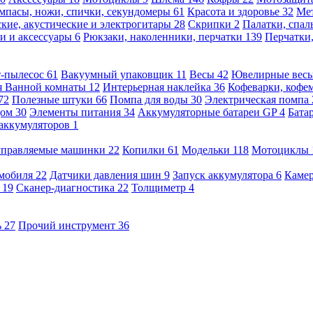
мпасы, ножи, спички, секундомеры
61
Красота и здоровье
32
Ме
кие, акустические и электрогитары
28
Скрипки
2
Палатки, спа
и и аксессуары
6
Рюкзаки, наколенники, перчатки
139
Перчатки
т-пылесос
61
Вакуумный упаковщик
11
Весы
42
Ювелирные вес
я Ванной комнаты
12
Интерьерная наклейка
36
Кофеварки, кофе
72
Полезные штуки
66
Помпа для воды
30
Электрическая помпа
дом
30
Элементы питания
34
Аккумуляторные батареи GP
4
Бата
 аккумуляторов
1
оуправляемые машинки
22
Копилки
61
Модельки
118
Мотоциклы
омобиля
22
Датчики давления шин
9
Запуск аккумулятора
6
Камер
ь
19
Сканер-диагностика
22
Толщиметр
4
ь
27
Прочий инструмент
36