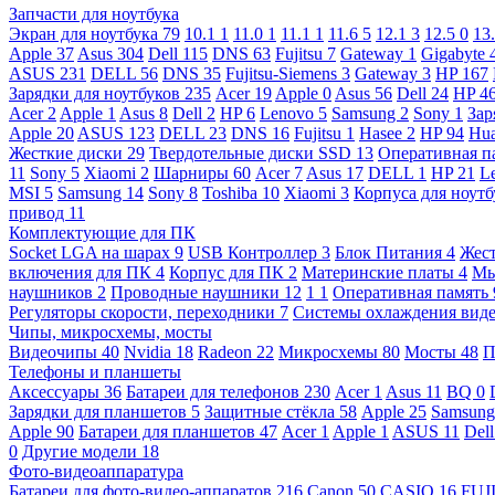
Запчасти для ноутбука
Экран для ноутбука
79
10.1
1
11.0
1
11.1
1
11.6
5
12.1
3
12.5
0
13
Apple
37
Asus
304
Dell
115
DNS
63
Fujitsu
7
Gateway
1
Gigabyte
ASUS
231
DELL
56
DNS
35
Fujitsu-Siemens
3
Gateway
3
HP
167
Зарядки для ноутбуков
235
Acer
19
Apple
0
Asus
56
Dell
24
HP
4
Acer
2
Apple
1
Asus
8
Dell
2
HP
6
Lenovo
5
Samsung
2
Sony
1
Зар
Apple
20
ASUS
123
DELL
23
DNS
16
Fujitsu
1
Hasee
2
HP
94
Hu
Жесткие диски
29
Твердотельные диски SSD
13
Оперативная п
11
Sony
5
Xiaomi
2
Шарниры
60
Acer
7
Asus
17
DELL
1
HP
21
L
MSI
5
Samsung
14
Sony
8
Toshiba
10
Xiaomi
3
Корпуса для ноут
привод
11
Комплектующие для ПК
Socket LGA на шарах
9
USB Контроллер
3
Блок Питания
4
Жест
включения для ПК
4
Корпус для ПК
2
Материнские платы
4
М
наушников
2
Проводные наушники
12
1
1
Оперативная память
Регуляторы скорости, переходники
7
Системы охлаждения вид
Чипы, микросхемы, мосты
Видеочипы
40
Nvidia
18
Radeon
22
Микросхемы
80
Мосты
48
П
Телефоны и планшеты
Аксессуары
36
Батареи для телефонов
230
Acer
1
Asus
11
BQ
0
Зарядки для планшетов
5
Защитные стёкла
58
Apple
25
Samsun
Apple
90
Батареи для планшетов
47
Acer
1
Apple
1
ASUS
11
Del
0
Другие модели
18
Фото-видеоаппаратура
Батареи для фото-видео-аппаратов
216
Canon
50
CASIO
16
FUJ