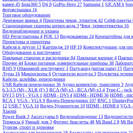
камер
45
Insta360
5
Dji
8
GoPro Hero
27
Samsung
1
SJCAM
6
So
фотовспышки
16
Торговое оборудование
Денежные ящики
4
Принтеры чеков, этикеток
42
Сейф-пакеты
Стационарные сканеры штрих-кода
3
Чеки, термоэтикетки
16
Видеонаблюдение и охрана
HD Регистраторы
4
POE
13
Видеокамеры
24
Кронштейны для 
Проекторы и принтеры
Кабеля и другое
13
Картридж
19
HP
19
Комплектующие для пр
Оборудование и инструмент
Паяльные станции и расходники
84
Паяльные ванные
4
Паяльн
Прочее
44
Блоки питания, измерительные приборы
38
Лаборат
RJ45
9
Обжимной инструмент
3
Патч-корд (витая пара)
15
Патч
Лупы
16
Микроскопы
6
Осушители воздуха
3
Подсветка телев
Кабели, шлейфы, переходники
USB Кабеля переходники
36
Аудио конвектор, трансивер
3
Ауд
6.3-3.5 (M) - XLR (F)
3
RCA (M) x3 - RCA (M) x3
4
Type-C - jack
DVI
5
DVI - VGA
1
HDMI - DVI
4
HDMI - HDMI
36
HDMI - mi
RCA
1
VGA - VGA
9
Видео-Переходники
107
BNC
1
DisplayPo
12
USB
7
VGA
16
Видео-Удлинители
10
HDMI - HDMI
6
VGA 
Xiaomi
Power Bank
3
Аксессуары
6
Видеонаблюдение
13
Видеорегист
Термосы
4
Умный дом
3
Фитнес браслеты
48
Mi Band 2
8
Mi Ba
Туризм, спорт и здоровье
Аксессуары для велосипедов
18
Аксессуары для мотоциклов
21