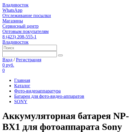
Владивосток
WhatsApp
Отслеживание посылки
Магазины
Сервисный центр
Оптовым покупателям
8 (423) 208-555-1
Владивосток
Вход
/
Регистрация
0 руб.
0
Главная
Каталог
Фото-видеоаппаратура
Батареи для фото-видео-аппаратов
SONY
Аккумуляторная батарея NP-
BX1 для фотоаппарата Sony