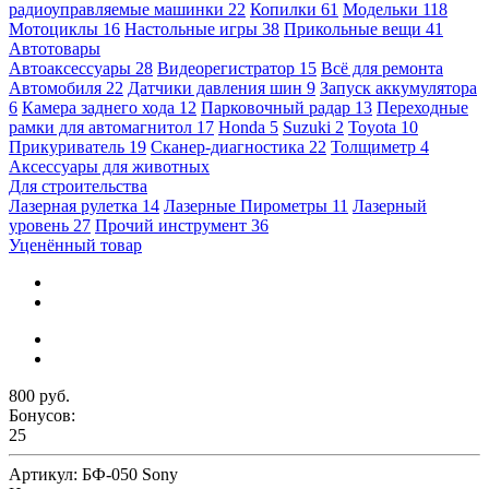
радиоуправляемые машинки
22
Копилки
61
Модельки
118
Мотоциклы
16
Настольные игры
38
Прикольные вещи
41
Автотовары
Автоаксессуары
28
Видеорегистратор
15
Всё для ремонта
Автомобиля
22
Датчики давления шин
9
Запуск аккумулятора
6
Камера заднего хода
12
Парковочный радар
13
Переходные
рамки для автомагнитол
17
Honda
5
Suzuki
2
Toyota
10
Прикуриватель
19
Сканер-диагностика
22
Толщиметр
4
Аксессуары для животных
Для строительства
Лазерная рулетка
14
Лазерные Пирометры
11
Лазерный
уровень
27
Прочий инструмент
36
Уценённый товар
800 руб.
Бонусов:
25
Артикул:
БФ-050 Sony