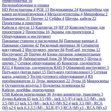
термоэтикетки
16
Видеонаблюдение и охрана
HD Регистраторы
4
POE
13
Видеокамеры
24
Кронштейны для
камер видеонаблюдения
4
Металлодетекторы
4
Микрофоны
2
Наконечники
31
Прочее
12
Сейфы
4
Шнуры, кабеля
22
Проекторы и принтеры
Кабеля и другое
13
Картридж
19
HP
19
Комплектующие для
проекторов
2
Проекторы
16
Экраны для проекторов
2
Оборудование и инструмент
Паяльные станции и расходники
84
Паяльные ванные
4
Паяльные станции
42
Расходный материал
36
Сепаратор
вакуумный
2
Инструмент, прочее
84
PostCard, тестеры
12
Инструмент
28
Прочее
44
Блоки питания, измерительные
приборы
38
Лабораторный блок
26
Мультиметр
5
Щупы и
прочее
7
Сетевое оборудование
45
Конектор, соеденитель
RJ11
4
Конектор, соеденитель RJ45
9
Обжимной инструмент
3
Патч-корд (витая пара)
15
Патч-корд (оптоволокно)
5
Сетевая
карта, адаптер
5
Тестер (сетевого оборудования)
4
RS
преобразователи
11
Лупа, микроскоп
22
Лупы
16
Микроскопы
6
Осушители воздуха
3
Подсветка телевизора
62
Кабели, шлейфы, переходники
USB Кабеля переходники
36
Аудио конвектор, трансивер
3
Аудио-Кабеля
43
jack 3.5 (M) - jack 3.5 (F)
4
jack 3.5 (M) - jack
3.5 (M)
13
jack 3.5 (M) - jack 6.5 (M) X2
4
jack 3.5 (M) - RCA
(M) x2
6
jack 6.3-3.5 (M) - XLR (F)
3
RCA (M) x3 - RCA (M) x3