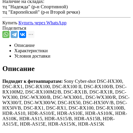
Наличие на складах:
тц "Надежда" (р-н Спортивной)
тц "Европейский" (р-н Второй речки)
Купить
Купить через
WhatsApp
Поделиться
Описание
Характеристики
Условия доставки
Описание
Подходит к фотоаппаратам:
Sony Cyber-shot DSC-HX300,
DSC-RX1, DSC-RX100, DSC-RX100 II, DSC-RX100/B, DSC-
RX100M2, DSC-RX100M2/B, DSC-RX1B, DSC-RX1R, DSC-
WX300, DSC-WX300/B, DSC-WX300/L, DSC-WX300/R, DSC-
WX300/T, DSC-WX300/W, DSC-HX50, DSC-HX50V/B, DSC-
HX50VB, DSC-RX1, DSC-RX1, DSC-RX100, DSC-RX100B,
HDR-AS10, HDR-AS10/E, HDR-AS10E, HDR-AS10/K, HDR-
AS10K, HDR-AS15, HDR-AS15/B, HDR-AS15B, HDR-
AS15/E, HDR-AS15E, HDR-AS15/K, HDR-AS15K