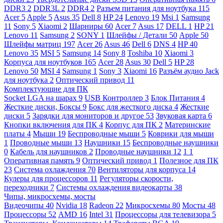
DDR3
2
DDR3L
2
DDR4
2
Разъем питания для ноутбука
115
Acer
5
Apple
5
Asus
35
Dell
8
HP
24
Lenovo
19
Msi
1
Samsung
11
Sony
5
Xiaomi
2
Шарниры
60
Acer
7
Asus
17
DELL
1
HP
21
Lenovo
11
Samsung
2
SONY
1
Шлейфы / Детали
50
Apple
50
Шлейфы матриц
197
Acer
26
Asus
46
Dell
6
DNS
4
HP
40
Lenovo
35
MSI
5
Samsung
14
Sony
8
Toshiba
10
Xiaomi
3
Корпуса для ноутбуков
165
Acer
28
Asus
30
Dell
5
HP
28
Lenovo
50
MSI
4
Samsung
1
Sony
3
Xiaomi
16
Разъём аудио Jack
для ноутбука
2
Оптический привод
11
Комплектующие для ПК
Socket LGA на шарах
9
USB Контроллер
3
Блок Питания
4
Жесткие диски, Боксы
9
Бокс для жесткого диска
4
Жесткие
диски
5
Зарядки для мониторов и другое
53
Звуковая карта
6
Кнопки включения для ПК
4
Корпус для ПК
2
Материнские
платы
4
Мыши
19
Беспроводные мыши
5
Коврики для мыши
1
Проводные мыши
13
Наушники
15
Беспроводные наушники
0
Кабель для наушников
2
Проводные наушники
12
1
1
Оперативная память
9
Оптический привод
1
Полезное для ПК
23
Система охлаждения
70
Вентиляторы для корпуса
14
Кулеры для процессоров
11
Регуляторы скорости,
переходники
7
Системы охлаждения видеокарты
38
Чипы, микросхемы, мосты
Видеочипы
40
Nvidia
18
Radeon
22
Микросхемы
80
Мосты
48
Процессоры
52
AMD
16
Intel
31
Процессоры для телевизора
5