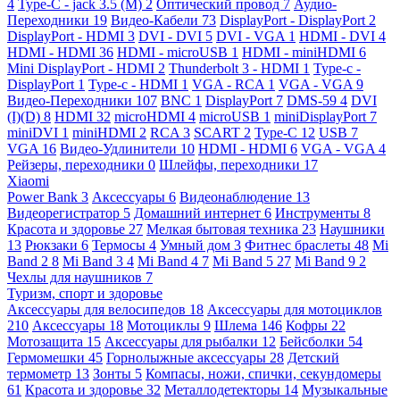
4
Type-C - jack 3.5 (M)
2
Оптический провод
7
Аудио-
Переходники
19
Видео-Кабели
73
DisplayPort - DisplayPort
2
DisplayPort - HDMI
3
DVI - DVI
5
DVI - VGA
1
HDMI - DVI
4
HDMI - HDMI
36
HDMI - microUSB
1
HDMI - miniHDMI
6
Mini DisplayPort - HDMI
2
Thunderbolt 3 - HDMI
1
Type-c -
DisplayPort
1
Type-c - HDMI
1
VGA - RCA
1
VGA - VGA
9
Видео-Переходники
107
BNC
1
DisplayPort
7
DMS-59
4
DVI
(I)(D)
8
HDMI
32
microHDMI
4
microUSB
1
miniDisplayPort
7
miniDVI
1
miniHDMI
2
RCA
3
SCART
2
Type-C
12
USB
7
VGA
16
Видео-Удлинители
10
HDMI - HDMI
6
VGA - VGA
4
Рейзеры, переходники
0
Шлейфы, переходники
17
Xiaomi
Power Bank
3
Аксессуары
6
Видеонаблюдение
13
Видеорегистратор
5
Домашний интернет
6
Инструменты
8
Красота и здоровье
27
Мелкая бытовая техника
23
Наушники
13
Рюкзаки
6
Термосы
4
Умный дом
3
Фитнес браслеты
48
Mi
Band 2
8
Mi Band 3
4
Mi Band 4
7
Mi Band 5
27
Mi Band 9
2
Чехлы для наушников
7
Туризм, спорт и здоровье
Аксессуары для велосипедов
18
Аксессуары для мотоциклов
210
Аксессуары
18
Мотоциклы
9
Шлема
146
Кофры
22
Мотозащита
15
Аксессуары для рыбалки
12
Бейсболки
54
Гермомешки
45
Горнолыжные аксессуары
28
Детский
термометр
13
Зонты
5
Компасы, ножи, спички, секундомеры
61
Красота и здоровье
32
Металлодетекторы
14
Музыкальные