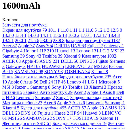
1600mAh
Каталог
Запчасти для ноутбука
Экран для ноутбука
79
10.1
1
11.0
1
11.1
1
11.6
5
12.1
3
12.5
0
13.3
0
13.4
1
14.0
3
14.1
1
15.6
18
16.0
2
17.0
1
17.3
17
18.4
3
19.5
1
20.0
1
21.5
6
23.0
6
23.8
8
Батареи для ноутбуков
1137
Acer
87
Apple
37
Asus
304
Dell
115
DNS
63
Fujitsu
7
Gateway
1
Gigabyte
4
Honor
1
HP
219
Huawei
13
Lenovo
131
LG
2
MSI
23
Samsung
39
Sony
43
Toshiba
39
Xiaomi
9
Клавиатуры
1002
ACER
68
Apple
45
ASUS
231
DELL
56
DNS
35
Fujitsu-Siemens
3
Gateway
3
HP
167
HUAWEI
5
LENOVO
122
MSI
23
Packard
Bell
5
SAMSUNG
98
SONY
93
TOSHIBA
34
Xiaomi
8
Наклейки для клавиатуры
6
Зарядки для ноутбуков
235
Acer
19
Apple
0
Asus
56
Dell
24
HP
46
Lenovo
41
LG
1
Microsoft
5
MSI
3
Razer
1
Samsung
8
Sony
10
Toshiba
13
Xiaomi
3
Провод
питания
5
Зарядка Авто-ноутбук
29
Acer
2
Apple
1
Asus
8
Dell
2
HP
6
Lenovo
5
Samsung
2
Sony
1
Зарядка на квадракоптер
2
Матрицы в сборе
23
Acer
6
Apple
3
Asus
6
Lenovo
2
Samsung
1
Xiaomi
5
Кулер для ноутбука
495
ACER
57
Apple
20
ASUS
123
DELL
23
DNS
16
Fujitsu
1
Hasee
2
HP
94
Huawei
3
LENOVO
61
MSI
26
SAMSUNG
22
SONY
17
TOSHIBA
19
Xiaomi
11
Жесткие диски и SSD
61
Бокс для жесткого диска
19
Жесткие
диски
29
Твердотельные диски SSD
13
Оперативная память
6