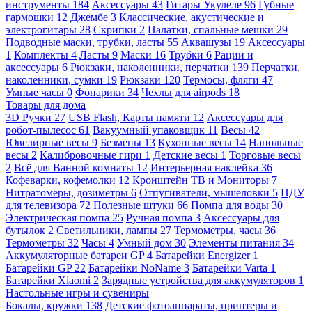
инструменты
184
Аксессуары
43
Гитары Укулеле
96
Губные
гармошки
12
Джембе
3
Классические, акустические и
электрогитары
28
Скрипки
2
Палатки, спальные мешки
29
Подводные маски, трубки, ласты
55
Аквашузы
19
Аксессуары
1
Комплекты
4
Ласты
9
Маски
16
Трубки
6
Рации и
аксессуары
6
Рюкзаки, наколенники, перчатки
139
Перчатки,
наколенники, сумки
19
Рюкзаки
120
Термосы, фляги
47
Умные часы
0
Фонарики
34
Чехлы для airpods
18
Товары для дома
3D Ручки
27
USB Flash, Карты памяти
12
Аксессуары для
робот-пылесос
61
Вакуумный упаковщик
11
Весы
42
Ювелирные весы
9
Безмены
13
Кухонные весы
14
Напольные
весы
2
Калибровочные гири
1
Детские весы
1
Торговые весы
2
Всё для Ванной комнаты
12
Интерьерная наклейка
36
Кофеварки, кофемолки
12
Кронштейн ТВ и Мониторы
7
Нитратомеры, дозиметры
6
Отпугиватели, мышеловки
5
ПДУ
для телевизора
72
Полезные штуки
66
Помпа для воды
30
Электрическая помпа
25
Ручная помпа
3
Аксессуары для
бутылок
2
Светильники, лампы
27
Термометры, часы
36
Термометры
32
Часы
4
Умный дом
30
Элементы питания
34
Аккумуляторные батареи GP
4
Батарейки Energizer
1
Батарейки GP
22
Батарейки NoName
3
Батарейки Varta
1
Батарейки Xiaomi
2
Зарядные устройства для аккумуляторов
1
Настольные игры и сувениры
Бокалы, кружки
138
Детские фотоаппараты, принтеры и