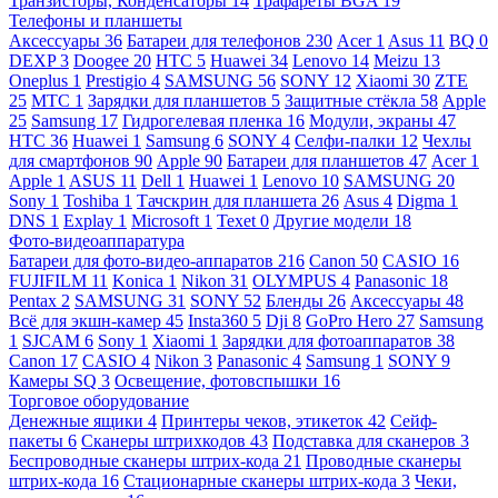
Транзисторы, Конденсаторы
14
Трафареты BGA
19
Телефоны и планшеты
Аксессуары
36
Батареи для телефонов
230
Acer
1
Asus
11
BQ
0
DEXP
3
Doogee
20
HTC
5
Huawei
34
Lenovo
14
Meizu
13
Oneplus
1
Prestigio
4
SAMSUNG
56
SONY
12
Xiaomi
30
ZTE
25
МТС
1
Зарядки для планшетов
5
Защитные стёкла
58
Apple
25
Samsung
17
Гидрогелевая пленка
16
Модули, экраны
47
HTC
36
Huawei
1
Samsung
6
SONY
4
Селфи-палки
12
Чехлы
для смартфонов
90
Apple
90
Батареи для планшетов
47
Acer
1
Apple
1
ASUS
11
Dell
1
Huawei
1
Lenovo
10
SAMSUNG
20
Sony
1
Toshiba
1
Тачскрин для планшета
26
Asus
4
Digma
1
DNS
1
Explay
1
Microsoft
1
Texet
0
Другие модели
18
Фото-видеоаппаратура
Батареи для фото-видео-аппаратов
216
Canon
50
CASIO
16
FUJIFILM
11
Konica
1
Nikon
31
OLYMPUS
4
Panasonic
18
Pentax
2
SAMSUNG
31
SONY
52
Бленды
26
Аксессуары
48
Всё для экшн-камер
45
Insta360
5
Dji
8
GoPro Hero
27
Samsung
1
SJCAM
6
Sony
1
Xiaomi
1
Зарядки для фотоаппаратов
38
Canon
17
CASIO
4
Nikon
3
Panasonic
4
Samsung
1
SONY
9
Камеры SQ
3
Освещение, фотовспышки
16
Торговое оборудование
Денежные ящики
4
Принтеры чеков, этикеток
42
Сейф-
пакеты
6
Сканеры штрихкодов
43
Подставка для сканеров
3
Беспроводные сканеры штрих-кода
21
Проводные сканеры
штрих-кода
16
Стационарные сканеры штрих-кода
3
Чеки,