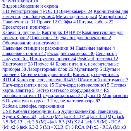
термоэтикетки
16
Видеонаблюдение и охрана
HD Регистраторы
4
POE
13
Видеокамеры
24
Кронштейны для
камер видеонаблюдения
4
Металлодетекторы
4
Микрофоны
2
Наконечники
31
Прочее
12
Сейфы
4
Шнуры, кабеля
22
Проекторы и принтеры
Кабеля и другое
13
Картридж
19
HP
19
Комплектующие для
проекторов
2
Проекторы
16
Экраны для проекторов
2
Оборудование и инструмент
Паяльные станции и расходники
84
Паяльные ванные
4
Паяльные станции
42
Расходный материал
36
Сепаратор
вакуумный
2
Инструмент, прочее
84
PostCard, тестеры
12
Инструмент
28
Прочее
44
Блоки питания, измерительные
приборы
38
Лабораторный блок
26
Мультиметр
5
Щупы и
прочее
7
Сетевое оборудование
45
Конектор, соеденитель
RJ11
4
Конектор, соеденитель RJ45
9
Обжимной инструмент
3
Патч-корд (витая пара)
15
Патч-корд (оптоволокно)
5
Сетевая
карта, адаптер
5
Тестер (сетевого оборудования)
4
RS
преобразователи
11
Лупа, микроскоп
22
Лупы
16
Микроскопы
6
Осушители воздуха
3
Подсветка телевизора
62
Кабели, шлейфы, переходники
USB Кабеля переходники
36
Аудио конвектор, трансивер
3
Аудио-Кабеля
43
jack 3.5 (M) - jack 3.5 (F)
4
jack 3.5 (M) - jack
3.5 (M)
13
jack 3.5 (M) - jack 6.5 (M) X2
4
jack 3.5 (M) - RCA
(M) x2
6
jack 6.3-3.5 (M) - XLR (F)
3
RCA (M) x3 - RCA (M) x3