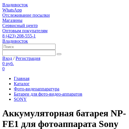
Владивосток
WhatsApp
Отслеживание посылки
Магазины
Сервисный центр
Оптовым покупателям
8 (423) 208-555-1
Владивосток
Вход
/
Регистрация
0 руб.
0
Главная
Каталог
Фото-видеоаппаратура
Батареи для фото-видео-аппаратов
SONY
Аккумуляторная батарея NP-
FE1 для фотоаппарата Sony