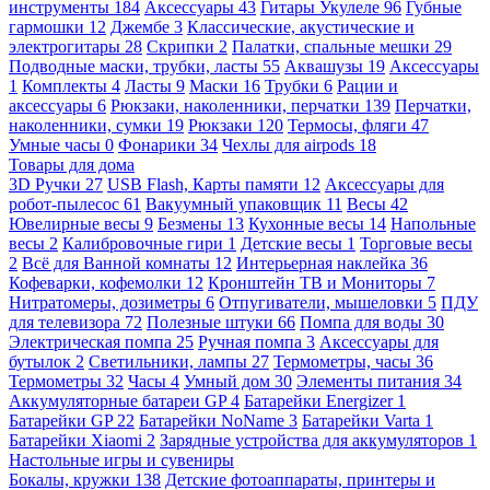
инструменты
184
Аксессуары
43
Гитары Укулеле
96
Губные
гармошки
12
Джембе
3
Классические, акустические и
электрогитары
28
Скрипки
2
Палатки, спальные мешки
29
Подводные маски, трубки, ласты
55
Аквашузы
19
Аксессуары
1
Комплекты
4
Ласты
9
Маски
16
Трубки
6
Рации и
аксессуары
6
Рюкзаки, наколенники, перчатки
139
Перчатки,
наколенники, сумки
19
Рюкзаки
120
Термосы, фляги
47
Умные часы
0
Фонарики
34
Чехлы для airpods
18
Товары для дома
3D Ручки
27
USB Flash, Карты памяти
12
Аксессуары для
робот-пылесос
61
Вакуумный упаковщик
11
Весы
42
Ювелирные весы
9
Безмены
13
Кухонные весы
14
Напольные
весы
2
Калибровочные гири
1
Детские весы
1
Торговые весы
2
Всё для Ванной комнаты
12
Интерьерная наклейка
36
Кофеварки, кофемолки
12
Кронштейн ТВ и Мониторы
7
Нитратомеры, дозиметры
6
Отпугиватели, мышеловки
5
ПДУ
для телевизора
72
Полезные штуки
66
Помпа для воды
30
Электрическая помпа
25
Ручная помпа
3
Аксессуары для
бутылок
2
Светильники, лампы
27
Термометры, часы
36
Термометры
32
Часы
4
Умный дом
30
Элементы питания
34
Аккумуляторные батареи GP
4
Батарейки Energizer
1
Батарейки GP
22
Батарейки NoName
3
Батарейки Varta
1
Батарейки Xiaomi
2
Зарядные устройства для аккумуляторов
1
Настольные игры и сувениры
Бокалы, кружки
138
Детские фотоаппараты, принтеры и