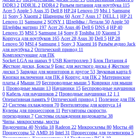
DDR3
2
DDR3L
2
DDR4
2
Разъем питания для ноутбука
115
Acer
5
Apple
5
Asus
35
Dell
8
HP
24
Lenovo
19
Msi
1
Samsung
11
Sony
5
Xiaomi
2
Шарниры
60
Acer
7
Asus
17
DELL
1
HP
21
Lenovo
11
Samsung
2
SONY
1
Шлейфы / Детали
50
Apple
50
Шлейфы матриц
197
Acer
26
Asus
46
Dell
6
DNS
4
HP
40
Lenovo
35
MSI
5
Samsung
14
Sony
8
Toshiba
10
Xiaomi
3
Корпуса для ноутбуков
165
Acer
28
Asus
30
Dell
5
HP
28
Lenovo
50
MSI
4
Samsung
1
Sony
3
Xiaomi
16
Разъём аудио Jack
для ноутбука
2
Оптический привод
11
Комплектующие для ПК
Socket LGA на шарах
9
USB Контроллер
3
Блок Питания
4
Жесткие диски, Боксы
9
Бокс для жесткого диска
4
Жесткие
диски
5
Зарядки для мониторов и другое
53
Звуковая карта
6
Кнопки включения для ПК
4
Корпус для ПК
2
Материнские
платы
4
Мыши
19
Беспроводные мыши
5
Коврики для мыши
1
Проводные мыши
13
Наушники
15
Беспроводные наушники
0
Кабель для наушников
2
Проводные наушники
12
1
1
Оперативная память
9
Оптический привод
1
Полезное для ПК
23
Система охлаждения
70
Вентиляторы для корпуса
14
Кулеры для процессоров
11
Регуляторы скорости,
переходники
7
Системы охлаждения видеокарты
38
Чипы, микросхемы, мосты
Видеочипы
40
Nvidia
18
Radeon
22
Микросхемы
80
Мосты
48
Процессоры
52
AMD
16
Intel
31
Процессоры для телевизора
5