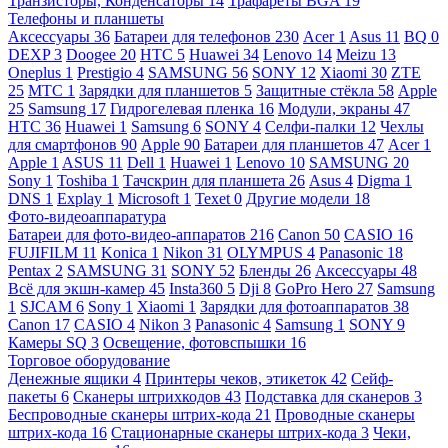
Транзисторы, Конденсаторы
14
Трафареты BGA
19
Телефоны и планшеты
Аксессуары
36
Батареи для телефонов
230
Acer
1
Asus
11
BQ
0
DEXP
3
Doogee
20
HTC
5
Huawei
34
Lenovo
14
Meizu
13
Oneplus
1
Prestigio
4
SAMSUNG
56
SONY
12
Xiaomi
30
ZTE
25
МТС
1
Зарядки для планшетов
5
Защитные стёкла
58
Apple
25
Samsung
17
Гидрогелевая пленка
16
Модули, экраны
47
HTC
36
Huawei
1
Samsung
6
SONY
4
Селфи-палки
12
Чехлы
для смартфонов
90
Apple
90
Батареи для планшетов
47
Acer
1
Apple
1
ASUS
11
Dell
1
Huawei
1
Lenovo
10
SAMSUNG
20
Sony
1
Toshiba
1
Тачскрин для планшета
26
Asus
4
Digma
1
DNS
1
Explay
1
Microsoft
1
Texet
0
Другие модели
18
Фото-видеоаппаратура
Батареи для фото-видео-аппаратов
216
Canon
50
CASIO
16
FUJIFILM
11
Konica
1
Nikon
31
OLYMPUS
4
Panasonic
18
Pentax
2
SAMSUNG
31
SONY
52
Бленды
26
Аксессуары
48
Всё для экшн-камер
45
Insta360
5
Dji
8
GoPro Hero
27
Samsung
1
SJCAM
6
Sony
1
Xiaomi
1
Зарядки для фотоаппаратов
38
Canon
17
CASIO
4
Nikon
3
Panasonic
4
Samsung
1
SONY
9
Камеры SQ
3
Освещение, фотовспышки
16
Торговое оборудование
Денежные ящики
4
Принтеры чеков, этикеток
42
Сейф-
пакеты
6
Сканеры штрихкодов
43
Подставка для сканеров
3
Беспроводные сканеры штрих-кода
21
Проводные сканеры
штрих-кода
16
Стационарные сканеры штрих-кода
3
Чеки,