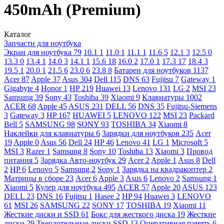
450mAh (Premium)
Каталог
Запчасти для ноутбука
Экран для ноутбука
79
10.1
1
11.0
1
11.1
1
11.6
5
12.1
3
12.5
0
13.3
0
13.4
1
14.0
3
14.1
1
15.6
18
16.0
2
17.0
1
17.3
17
18.4
3
19.5
1
20.0
1
21.5
6
23.0
6
23.8
8
Батареи для ноутбуков
1137
Acer
87
Apple
37
Asus
304
Dell
115
DNS
63
Fujitsu
7
Gateway
1
Gigabyte
4
Honor
1
HP
219
Huawei
13
Lenovo
131
LG
2
MSI
23
Samsung
39
Sony
43
Toshiba
39
Xiaomi
9
Клавиатуры
1002
ACER
68
Apple
45
ASUS
231
DELL
56
DNS
35
Fujitsu-Siemens
3
Gateway
3
HP
167
HUAWEI
5
LENOVO
122
MSI
23
Packard
Bell
5
SAMSUNG
98
SONY
93
TOSHIBA
34
Xiaomi
8
Наклейки для клавиатуры
6
Зарядки для ноутбуков
235
Acer
19
Apple
0
Asus
56
Dell
24
HP
46
Lenovo
41
LG
1
Microsoft
5
MSI
3
Razer
1
Samsung
8
Sony
10
Toshiba
13
Xiaomi
3
Провод
питания
5
Зарядка Авто-ноутбук
29
Acer
2
Apple
1
Asus
8
Dell
2
HP
6
Lenovo
5
Samsung
2
Sony
1
Зарядка на квадракоптер
2
Матрицы в сборе
23
Acer
6
Apple
3
Asus
6
Lenovo
2
Samsung
1
Xiaomi
5
Кулер для ноутбука
495
ACER
57
Apple
20
ASUS
123
DELL
23
DNS
16
Fujitsu
1
Hasee
2
HP
94
Huawei
3
LENOVO
61
MSI
26
SAMSUNG
22
SONY
17
TOSHIBA
19
Xiaomi
11
Жесткие диски и SSD
61
Бокс для жесткого диска
19
Жесткие
диски
29
Твердотельные диски SSD
13
Оперативная память
6