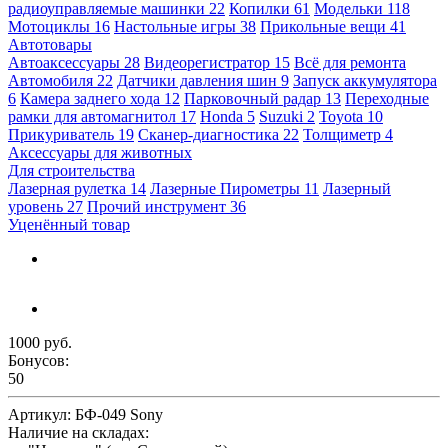
радиоуправляемые машинки
22
Копилки
61
Модельки
118
Мотоциклы
16
Настольные игры
38
Прикольные вещи
41
Автотовары
Автоаксессуары
28
Видеорегистратор
15
Всё для ремонта
Автомобиля
22
Датчики давления шин
9
Запуск аккумулятора
6
Камера заднего хода
12
Парковочный радар
13
Переходные
рамки для автомагнитол
17
Honda
5
Suzuki
2
Toyota
10
Прикуриватель
19
Сканер-диагностика
22
Толщиметр
4
Аксессуары для животных
Для строительства
Лазерная рулетка
14
Лазерные Пирометры
11
Лазерный
уровень
27
Прочий инструмент
36
Уценённый товар
1000 руб.
Бонусов:
50
Артикул:
БФ-049 Sony
Наличие на складах: