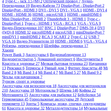
4
Type-C - jack 3.5 (M)
2
Оптический провод
7
Аудио-
Переходники
19
Видео-Кабели
73
DisplayPort - DisplayPort
2
DisplayPort - HDMI
3
DVI - DVI
5
DVI - VGA
1
HDMI - DVI
4
HDMI - HDMI
36
HDMI - microUSB
1
HDMI - miniHDMI
6
Mini DisplayPort - HDMI
2
Thunderbolt 3 - HDMI
1
Type-c -
DisplayPort
1
Type-c - HDMI
1
VGA - RCA
1
VGA - VGA
9
Видео-Переходники
107
BNC
1
DisplayPort
7
DMS-59
4
DVI
(I)(D)
8
HDMI
32
microHDMI
4
microUSB
1
miniDisplayPort
7
miniDVI
1
miniHDMI
2
RCA
3
SCART
2
Type-C
12
USB
7
VGA
16
Видео-Удлинители
10
HDMI - HDMI
6
VGA - VGA
4
Рейзеры, переходники
0
Шлейфы, переходники
17
Xiaomi
Power Bank
3
Аксессуары
6
Видеонаблюдение
13
Видеорегистратор
5
Домашний интернет
6
Инструменты
8
Красота и здоровье
27
Мелкая бытовая техника
23
Наушники
13
Рюкзаки
6
Термосы
4
Умный дом
3
Фитнес браслеты
48
Mi
Band 2
8
Mi Band 3
4
Mi Band 4
7
Mi Band 5
27
Mi Band 9
2
Чехлы для наушников
7
Туризм, спорт и здоровье
Аксессуары для велосипедов
18
Аксессуары для мотоциклов
210
Аксессуары
18
Мотоциклы
9
Шлема
146
Кофры
22
Мотозащита
15
Аксессуары для рыбалки
12
Бейсболки
54
Гермомешки
45
Горнолыжные аксессуары
28
Детский
термометр
13
Зонты
5
Компасы, ножи, спички, секундомеры
61
Красота и здоровье
32
Металлодетекторы
14
Музыкальные