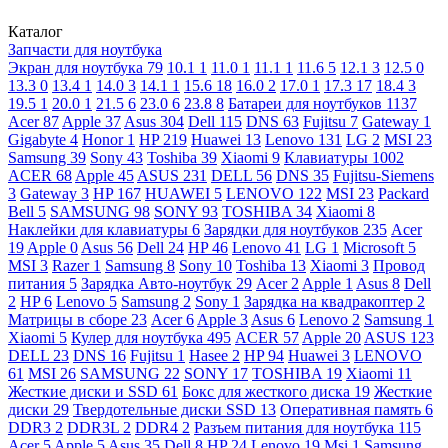
Каталог
Запчасти для ноутбука
Экран для ноутбука
79
10.1
1
11.0
1
11.1
1
11.6
5
12.1
3
12.5
0
13.3
0
13.4
1
14.0
3
14.1
1
15.6
18
16.0
2
17.0
1
17.3
17
18.4
3
19.5
1
20.0
1
21.5
6
23.0
6
23.8
8
Батареи для ноутбуков
1137
Acer
87
Apple
37
Asus
304
Dell
115
DNS
63
Fujitsu
7
Gateway
1
Gigabyte
4
Honor
1
HP
219
Huawei
13
Lenovo
131
LG
2
MSI
23
Samsung
39
Sony
43
Toshiba
39
Xiaomi
9
Клавиатуры
1002
ACER
68
Apple
45
ASUS
231
DELL
56
DNS
35
Fujitsu-Siemens
3
Gateway
3
HP
167
HUAWEI
5
LENOVO
122
MSI
23
Packard
Bell
5
SAMSUNG
98
SONY
93
TOSHIBA
34
Xiaomi
8
Наклейки для клавиатуры
6
Зарядки для ноутбуков
235
Acer
19
Apple
0
Asus
56
Dell
24
HP
46
Lenovo
41
LG
1
Microsoft
5
MSI
3
Razer
1
Samsung
8
Sony
10
Toshiba
13
Xiaomi
3
Провод
питания
5
Зарядка Авто-ноутбук
29
Acer
2
Apple
1
Asus
8
Dell
2
HP
6
Lenovo
5
Samsung
2
Sony
1
Зарядка на квадракоптер
2
Матрицы в сборе
23
Acer
6
Apple
3
Asus
6
Lenovo
2
Samsung
1
Xiaomi
5
Кулер для ноутбука
495
ACER
57
Apple
20
ASUS
123
DELL
23
DNS
16
Fujitsu
1
Hasee
2
HP
94
Huawei
3
LENOVO
61
MSI
26
SAMSUNG
22
SONY
17
TOSHIBA
19
Xiaomi
11
Жесткие диски и SSD
61
Бокс для жесткого диска
19
Жесткие
диски
29
Твердотельные диски SSD
13
Оперативная память
6
DDR3
2
DDR3L
2
DDR4
2
Разъем питания для ноутбука
115
Acer
5
Apple
5
Asus
35
Dell
8
HP
24
Lenovo
19
Msi
1
Samsung