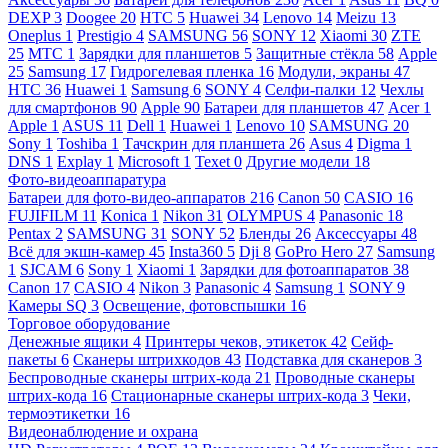
DEXP
3
Doogee
20
HTC
5
Huawei
34
Lenovo
14
Meizu
13
Oneplus
1
Prestigio
4
SAMSUNG
56
SONY
12
Xiaomi
30
ZTE
25
МТС
1
Зарядки для планшетов
5
Защитные стёкла
58
Apple
25
Samsung
17
Гидрогелевая пленка
16
Модули, экраны
47
HTC
36
Huawei
1
Samsung
6
SONY
4
Селфи-палки
12
Чехлы
для смартфонов
90
Apple
90
Батареи для планшетов
47
Acer
1
Apple
1
ASUS
11
Dell
1
Huawei
1
Lenovo
10
SAMSUNG
20
Sony
1
Toshiba
1
Тачскрин для планшета
26
Asus
4
Digma
1
DNS
1
Explay
1
Microsoft
1
Texet
0
Другие модели
18
Фото-видеоаппаратура
Батареи для фото-видео-аппаратов
216
Canon
50
CASIO
16
FUJIFILM
11
Konica
1
Nikon
31
OLYMPUS
4
Panasonic
18
Pentax
2
SAMSUNG
31
SONY
52
Бленды
26
Аксессуары
48
Всё для экшн-камер
45
Insta360
5
Dji
8
GoPro Hero
27
Samsung
1
SJCAM
6
Sony
1
Xiaomi
1
Зарядки для фотоаппаратов
38
Canon
17
CASIO
4
Nikon
3
Panasonic
4
Samsung
1
SONY
9
Камеры SQ
3
Освещение, фотовспышки
16
Торговое оборудование
Денежные ящики
4
Принтеры чеков, этикеток
42
Сейф-
пакеты
6
Сканеры штрихкодов
43
Подставка для сканеров
3
Беспроводные сканеры штрих-кода
21
Проводные сканеры
штрих-кода
16
Стационарные сканеры штрих-кода
3
Чеки,
термоэтикетки
16
Видеонаблюдение и охрана