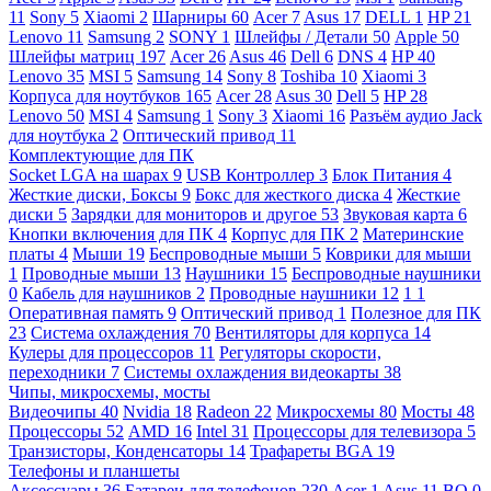
11
Sony
5
Xiaomi
2
Шарниры
60
Acer
7
Asus
17
DELL
1
HP
21
Lenovo
11
Samsung
2
SONY
1
Шлейфы / Детали
50
Apple
50
Шлейфы матриц
197
Acer
26
Asus
46
Dell
6
DNS
4
HP
40
Lenovo
35
MSI
5
Samsung
14
Sony
8
Toshiba
10
Xiaomi
3
Корпуса для ноутбуков
165
Acer
28
Asus
30
Dell
5
HP
28
Lenovo
50
MSI
4
Samsung
1
Sony
3
Xiaomi
16
Разъём аудио Jack
для ноутбука
2
Оптический привод
11
Комплектующие для ПК
Socket LGA на шарах
9
USB Контроллер
3
Блок Питания
4
Жесткие диски, Боксы
9
Бокс для жесткого диска
4
Жесткие
диски
5
Зарядки для мониторов и другое
53
Звуковая карта
6
Кнопки включения для ПК
4
Корпус для ПК
2
Материнские
платы
4
Мыши
19
Беспроводные мыши
5
Коврики для мыши
1
Проводные мыши
13
Наушники
15
Беспроводные наушники
0
Кабель для наушников
2
Проводные наушники
12
1
1
Оперативная память
9
Оптический привод
1
Полезное для ПК
23
Система охлаждения
70
Вентиляторы для корпуса
14
Кулеры для процессоров
11
Регуляторы скорости,
переходники
7
Системы охлаждения видеокарты
38
Чипы, микросхемы, мосты
Видеочипы
40
Nvidia
18
Radeon
22
Микросхемы
80
Мосты
48
Процессоры
52
AMD
16
Intel
31
Процессоры для телевизора
5
Транзисторы, Конденсаторы
14
Трафареты BGA
19
Телефоны и планшеты
Аксессуары
36
Батареи для телефонов
230
Acer
1
Asus
11
BQ
0