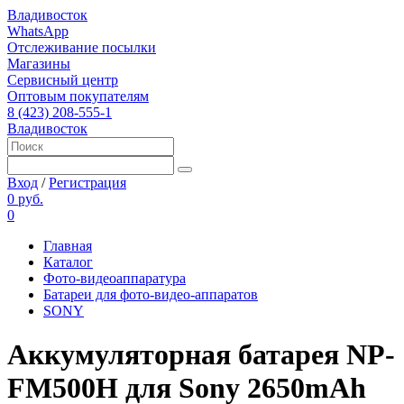
Владивосток
WhatsApp
Отслеживание посылки
Магазины
Сервисный центр
Оптовым покупателям
8 (423) 208-555-1
Владивосток
Вход
/
Регистрация
0 руб.
0
Главная
Каталог
Фото-видеоаппаратура
Батареи для фото-видео-аппаратов
SONY
Аккумуляторная батарея NP-
FM500H для Sony 2650mAh