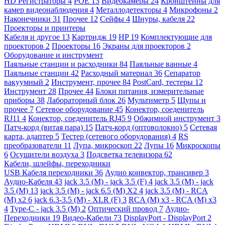
HD Регистраторы
4
POE
13
Видеокамеры
24
Кронштейны для
камер видеонаблюдения
4
Металлодетекторы
4
Микрофоны
2
Наконечники
31
Прочее
12
Сейфы
4
Шнуры, кабеля
22
Проекторы и принтеры
Кабеля и другое
13
Картридж
19
HP
19
Комплектующие для
проекторов
2
Проекторы
16
Экраны для проекторов
2
Оборудование и инструмент
Паяльные станции и расходники
84
Паяльные ванные
4
Паяльные станции
42
Расходный материал
36
Сепаратор
вакуумный
2
Инструмент, прочее
84
PostCard, тестеры
12
Инструмент
28
Прочее
44
Блоки питания, измерительные
приборы
38
Лабораторный блок
26
Мультиметр
5
Щупы и
прочее
7
Сетевое оборудование
45
Конектор, соеденитель
RJ11
4
Конектор, соеденитель RJ45
9
Обжимной инструмент
3
Патч-корд (витая пара)
15
Патч-корд (оптоволокно)
5
Сетевая
карта, адаптер
5
Тестер (сетевого оборудования)
4
RS
преобразователи
11
Лупа, микроскоп
22
Лупы
16
Микроскопы
6
Осушители воздуха
3
Подсветка телевизора
62
Кабели, шлейфы, переходники
USB Кабеля переходники
36
Аудио конвектор, трансивер
3
Аудио-Кабеля
43
jack 3.5 (M) - jack 3.5 (F)
4
jack 3.5 (M) - jack
3.5 (M)
13
jack 3.5 (M) - jack 6.5 (M) X2
4
jack 3.5 (M) - RCA
(M) x2
6
jack 6.3-3.5 (M) - XLR (F)
3
RCA (M) x3 - RCA (M) x3
4
Type-C - jack 3.5 (M)
2
Оптический провод
7
Аудио-
Переходники
19
Видео-Кабели
73
DisplayPort - DisplayPort
2