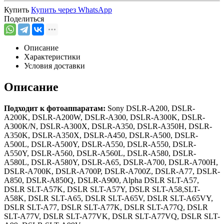
Купить
Купить через
WhatsApp
Поделиться
Описание
Характеристики
Условия доставки
Описание
Подходит к фотоаппаратам:
Sony DSLR-A200, DSLR-
A200K, DSLR-A200W, DSLR-A300, DSLR-A300K, DSLR-
A300K/N, DSLR-A300X, DSLR-A350, DSLR-A350H, DSLR-
A350K, DSLR-A350X, DSLR-A450, DSLR-A500, DSLR-
A500L, DSLR-A500Y, DSLR-A550, DSLR-A550, DSLR-
A550Y, DSLR-A560, DSLR-A560L, DSLR-A580, DSLR-
A580L, DSLR-A580Y, DSLR-A65, DSLR-A700, DSLR-A700H,
DSLR-A700K, DSLR-A700P, DSLR-A700Z, DSLR-A77, DSLR-
A850, DSLR-A850Q, DSLR-A900, Alpha DSLR SLT-A57,
DSLR SLT-A57K, DSLR SLT-A57Y, DSLR SLT-A58,SLT-
A58K, DSLR SLT-A65, DSLR SLT-A65V, DSLR SLT-A65VY,
DSLR SLT-A77, DSLR SLT-A77K, DSLR SLT-A77Q, DSLR
SLT-A77V, DSLR SLT-A77VK, DSLR SLT-A77VQ, DSLR SLT-