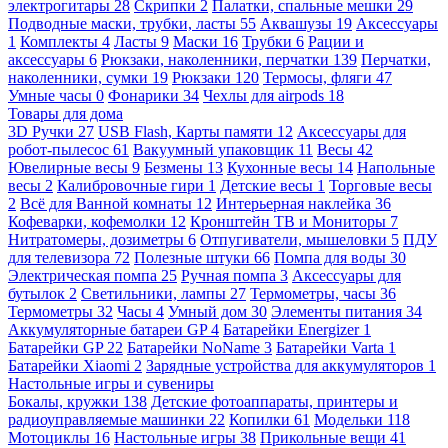
электрогитары
28
Скрипки
2
Палатки, спальные мешки
29
Подводные маски, трубки, ласты
55
Аквашузы
19
Аксессуары
1
Комплекты
4
Ласты
9
Маски
16
Трубки
6
Рации и
аксессуары
6
Рюкзаки, наколенники, перчатки
139
Перчатки,
наколенники, сумки
19
Рюкзаки
120
Термосы, фляги
47
Умные часы
0
Фонарики
34
Чехлы для airpods
18
Товары для дома
3D Ручки
27
USB Flash, Карты памяти
12
Аксессуары для
робот-пылесос
61
Вакуумный упаковщик
11
Весы
42
Ювелирные весы
9
Безмены
13
Кухонные весы
14
Напольные
весы
2
Калибровочные гири
1
Детские весы
1
Торговые весы
2
Всё для Ванной комнаты
12
Интерьерная наклейка
36
Кофеварки, кофемолки
12
Кронштейн ТВ и Мониторы
7
Нитратомеры, дозиметры
6
Отпугиватели, мышеловки
5
ПДУ
для телевизора
72
Полезные штуки
66
Помпа для воды
30
Электрическая помпа
25
Ручная помпа
3
Аксессуары для
бутылок
2
Светильники, лампы
27
Термометры, часы
36
Термометры
32
Часы
4
Умный дом
30
Элементы питания
34
Аккумуляторные батареи GP
4
Батарейки Energizer
1
Батарейки GP
22
Батарейки NoName
3
Батарейки Varta
1
Батарейки Xiaomi
2
Зарядные устройства для аккумуляторов
1
Настольные игры и сувениры
Бокалы, кружки
138
Детские фотоаппараты, принтеры и
радиоуправляемые машинки
22
Копилки
61
Модельки
118
Мотоциклы
16
Настольные игры
38
Прикольные вещи
41