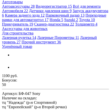
Автотовары
Автоаксессуары
28
Видеорегистратор
15
Всё для ремонта
Автомобиля
22
Датчики давления шин
9
Запуск аккумулятора
6
Камера заднего хода
12
Парковочный радар
13
Переходные
рамки для автомагнитол
17
Honda
5
Suzuki
2
Toyota
10
Прикуриватель
19
Сканер-диагностика
22
Толщиметр
4
Аксессуары для животных
Для строительства
Лазерная рулетка
14
Лазерные Пирометры
11
Лазерный
уровень
27
Прочий инструмент
36
Уценённый товар
1100 руб.
Бонусов:
50
Артикул:
БФ-047 Sony
Наличие на складах:
тц "Надежда" (р-н Спортивной)
тц "Европейский" (р-н Второй речки)