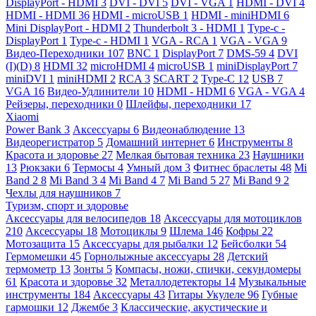
DisplayPort - HDMI
3
DVI - DVI
5
DVI - VGA
1
HDMI - DVI
4
HDMI - HDMI
36
HDMI - microUSB
1
HDMI - miniHDMI
6
Mini DisplayPort - HDMI
2
Thunderbolt 3 - HDMI
1
Type-c -
DisplayPort
1
Type-c - HDMI
1
VGA - RCA
1
VGA - VGA
9
Видео-Переходники
107
BNC
1
DisplayPort
7
DMS-59
4
DVI
(I)(D)
8
HDMI
32
microHDMI
4
microUSB
1
miniDisplayPort
7
miniDVI
1
miniHDMI
2
RCA
3
SCART
2
Type-C
12
USB
7
VGA
16
Видео-Удлинители
10
HDMI - HDMI
6
VGA - VGA
4
Рейзеры, переходники
0
Шлейфы, переходники
17
Xiaomi
Power Bank
3
Аксессуары
6
Видеонаблюдение
13
Видеорегистратор
5
Домашний интернет
6
Инструменты
8
Красота и здоровье
27
Мелкая бытовая техника
23
Наушники
13
Рюкзаки
6
Термосы
4
Умный дом
3
Фитнес браслеты
48
Mi
Band 2
8
Mi Band 3
4
Mi Band 4
7
Mi Band 5
27
Mi Band 9
2
Чехлы для наушников
7
Туризм, спорт и здоровье
Аксессуары для велосипедов
18
Аксессуары для мотоциклов
210
Аксессуары
18
Мотоциклы
9
Шлема
146
Кофры
22
Мотозащита
15
Аксессуары для рыбалки
12
Бейсболки
54
Гермомешки
45
Горнолыжные аксессуары
28
Детский
термометр
13
Зонты
5
Компасы, ножи, спички, секундомеры
61
Красота и здоровье
32
Металлодетекторы
14
Музыкальные
инструменты
184
Аксессуары
43
Гитары Укулеле
96
Губные
гармошки
12
Джембе
3
Классические, акустические и