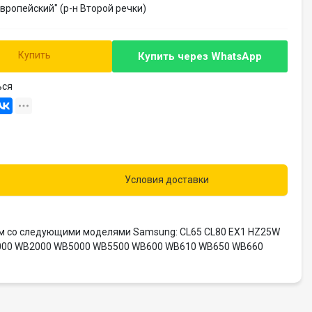
Европейский" (р-н Второй речки)
Купить
Купить через
WhatsApp
ься
Условия доставки
тим со следующими моделями Samsung: CL65 CL80 EX1 HZ25W
1000 WB2000 WB5000 WB5500 WB600 WB610 WB650 WB660