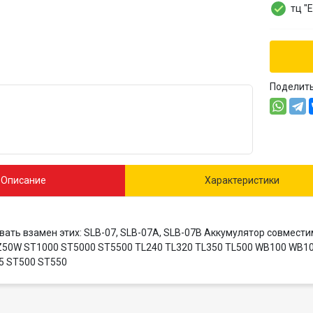
тц "
Поделит
Описание
Характеристики
ать взамен этих: SLB-07, SLB-07A, SLB-07B Аккумулятор совмес
50W ST1000 ST5000 ST5500 TL240 TL320 TL350 TL500 WB100 WB
5 ST500 ST550