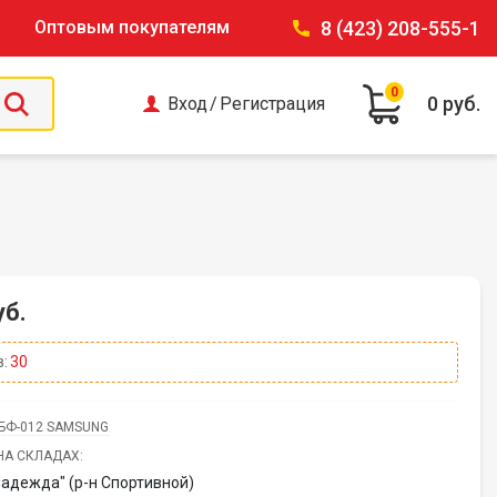
Оптовым покупателям
8 (423) 208-555-1
0
0 руб.
Вход
/
Регистрация
уб.
:
30
БФ-012 SAMSUNG
НА СКЛАДАХ:
Надежда" (р-н Спортивной)