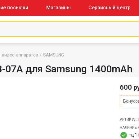
ие посылки
Магазины
Сервисный центр
о-видео-аппаратов
SAMSUNG
B-07A для Samsung 1400mAh
600 р
Бонусов
АРТИКУЛ:
НАЛИЧИЕ 
тц "