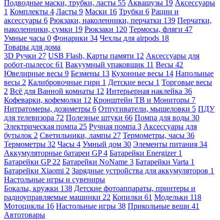
Подводные маски, трубки, ласты
55
Аквашузы
19
Аксессуары
1
Комплекты
4
Ласты
9
Маски
16
Трубки
6
Рации и
аксессуары
6
Рюкзаки, наколенники, перчатки
139
Перчатки,
наколенники, сумки
19
Рюкзаки
120
Термосы, фляги
47
Умные часы
0
Фонарики
34
Чехлы для airpods
18
Товары для дома
3D Ручки
27
USB Flash, Карты памяти
12
Аксессуары для
робот-пылесос
61
Вакуумный упаковщик
11
Весы
42
Ювелирные весы
9
Безмены
13
Кухонные весы
14
Напольные
весы
2
Калибровочные гири
1
Детские весы
1
Торговые весы
2
Всё для Ванной комнаты
12
Интерьерная наклейка
36
Кофеварки, кофемолки
12
Кронштейн ТВ и Мониторы
7
Нитратомеры, дозиметры
6
Отпугиватели, мышеловки
5
ПДУ
для телевизора
72
Полезные штуки
66
Помпа для воды
30
Электрическая помпа
25
Ручная помпа
3
Аксессуары для
бутылок
2
Светильники, лампы
27
Термометры, часы
36
Термометры
32
Часы
4
Умный дом
30
Элементы питания
34
Аккумуляторные батареи GP
4
Батарейки Energizer
1
Батарейки GP
22
Батарейки NoName
3
Батарейки Varta
1
Батарейки Xiaomi
2
Зарядные устройства для аккумуляторов
1
Настольные игры и сувениры
Бокалы, кружки
138
Детские фотоаппараты, принтеры и
радиоуправляемые машинки
22
Копилки
61
Модельки
118
Мотоциклы
16
Настольные игры
38
Прикольные вещи
41
Автотовары