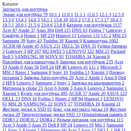
Каталог
Запчасти для ноутбука
Экран для ноутбука
79
10.1
1
11.0
1
11.1
1
11.6
5
12.1
3
12.5
0
13.3
0
13.4
1
14.0
3
14.1
1
15.6
18
16.0
2
17.0
1
17.3
17
18.4
3
19.5
1
20.0
1
21.5
6
23.0
6
23.8
8
Батареи для ноутбуков
1137
Acer
87
Apple
37
Asus
304
Dell
115
DNS
63
Fujitsu
7
Gateway
1
Gigabyte
4
Honor
1
HP
219
Huawei
13
Lenovo
131
LG
2
MSI
23
Samsung
39
Sony
43
Toshiba
39
Xiaomi
9
Клавиатуры
1002
ACER
68
Apple
45
ASUS
231
DELL
56
DNS
35
Fujitsu-Siemens
3
Gateway
3
HP
167
HUAWEI
5
LENOVO
122
MSI
23
Packard
Bell
5
SAMSUNG
98
SONY
93
TOSHIBA
34
Xiaomi
8
Наклейки для клавиатуры
6
Зарядки для ноутбуков
235
Acer
19
Apple
0
Asus
56
Dell
24
HP
46
Lenovo
41
LG
1
Microsoft
5
MSI
3
Razer
1
Samsung
8
Sony
10
Toshiba
13
Xiaomi
3
Провод
питания
5
Зарядка Авто-ноутбук
29
Acer
2
Apple
1
Asus
8
Dell
2
HP
6
Lenovo
5
Samsung
2
Sony
1
Зарядка на квадракоптер
2
Матрицы в сборе
23
Acer
6
Apple
3
Asus
6
Lenovo
2
Samsung
1
Xiaomi
5
Кулер для ноутбука
495
ACER
57
Apple
20
ASUS
123
DELL
23
DNS
16
Fujitsu
1
Hasee
2
HP
94
Huawei
3
LENOVO
61
MSI
26
SAMSUNG
22
SONY
17
TOSHIBA
19
Xiaomi
11
Жесткие диски и SSD
61
Бокс для жесткого диска
19
Жесткие
диски
29
Твердотельные диски SSD
13
Оперативная память
6
DDR3
2
DDR3L
2
DDR4
2
Разъем питания для ноутбука
115
Acer
5
Apple
5
Asus
35
Dell
8
HP
24
Lenovo
19
Msi
1
Samsung
11
Sony
5
Xiaomi
2
Шарниры
60
Acer
7
Asus
17
DELL
1
HP
21