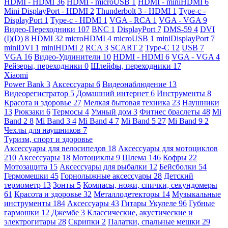
HDMI - HDMI
36
HDMI - microUSB
1
HDMI - miniHDMI
6
Mini DisplayPort - HDMI
2
Thunderbolt 3 - HDMI
1
Type-c -
DisplayPort
1
Type-c - HDMI
1
VGA - RCA
1
VGA - VGA
9
Видео-Переходники
107
BNC
1
DisplayPort
7
DMS-59
4
DVI
(I)(D)
8
HDMI
32
microHDMI
4
microUSB
1
miniDisplayPort
7
miniDVI
1
miniHDMI
2
RCA
3
SCART
2
Type-C
12
USB
7
VGA
16
Видео-Удлинители
10
HDMI - HDMI
6
VGA - VGA
4
Рейзеры, переходники
0
Шлейфы, переходники
17
Xiaomi
Power Bank
3
Аксессуары
6
Видеонаблюдение
13
Видеорегистратор
5
Домашний интернет
6
Инструменты
8
Красота и здоровье
27
Мелкая бытовая техника
23
Наушники
13
Рюкзаки
6
Термосы
4
Умный дом
3
Фитнес браслеты
48
Mi
Band 2
8
Mi Band 3
4
Mi Band 4
7
Mi Band 5
27
Mi Band 9
2
Чехлы для наушников
7
Туризм, спорт и здоровье
Аксессуары для велосипедов
18
Аксессуары для мотоциклов
210
Аксессуары
18
Мотоциклы
9
Шлема
146
Кофры
22
Мотозащита
15
Аксессуары для рыбалки
12
Бейсболки
54
Гермомешки
45
Горнолыжные аксессуары
28
Детский
термометр
13
Зонты
5
Компасы, ножи, спички, секундомеры
61
Красота и здоровье
32
Металлодетекторы
14
Музыкальные
инструменты
184
Аксессуары
43
Гитары Укулеле
96
Губные
гармошки
12
Джембе
3
Классические, акустические и
электрогитары
28
Скрипки
2
Палатки, спальные мешки
29