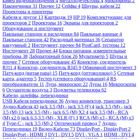
камер видеонаблюдения
4
Металлодетекторы
4
Микрофоны
2
Наконечники
31
Прочее
12
Сейфы
4
Шнуры, кабеля
22
Проекторы и принтеры
Кабеля и другое
13
Картридж
19
HP
19
Комплектующие для
проекторов
2
Проекторы
16
Экраны для проекторов
2
Оборудование и инструмент
Паяльные станции и расходники
84
Паяльные ванные
4
Паяльные станции
42
Расходный материал
36
Сепаратор
вакуумный
2
Инструмент, прочее
84
PostCard, тестеры
12
Инструмент
28
Прочее
44
Блоки питания, измерительные
приборы
38
Лабораторный блок
26
Мультиметр
5
Щупы и
прочее
7
Сетевое оборудование
45
Конектор, соеденитель
RJ11
4
Конектор, соеденитель RJ45
9
Обжимной инструмент
3
Патч-корд (витая пара)
15
Патч-корд (оптоволокно)
5
Сетевая
карта, адаптер
5
Тестер (сетевого оборудования)
4
RS
преобразователи
11
Лупа, микроскоп
22
Лупы
16
Микроскопы
6
Осушители воздуха
3
Подсветка телевизора
62
Кабели, шлейфы, переходники
USB Кабеля переходники
36
Аудио конвектор, трансивер
3
Аудио-Кабеля
43
jack 3.5 (M) - jack 3.5 (F)
4
jack 3.5 (M) - jack
3.5 (M)
13
jack 3.5 (M) - jack 6.5 (M) X2
4
jack 3.5 (M) - RCA
(M) x2
6
jack 6.3-3.5 (M) - XLR (F)
3
RCA (M) x3 - RCA (M) x3
4
Type-C - jack 3.5 (M)
2
Оптический провод
7
Аудио-
Переходники
19
Видео-Кабели
73
DisplayPort - DisplayPort
2
DisplayPort - HDMI
3
DVI - DVI
5
DVI - VGA
1
HDMI - DVI
4