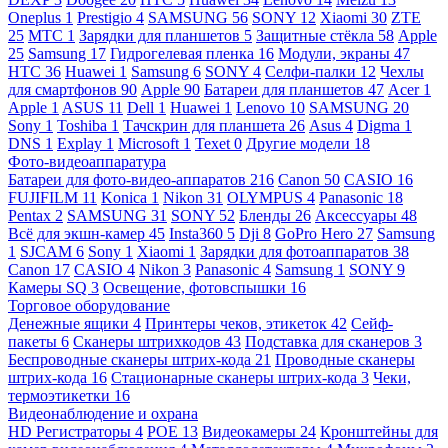
Oneplus
1
Prestigio
4
SAMSUNG
56
SONY
12
Xiaomi
30
ZTE
25
МТС
1
Зарядки для планшетов
5
Защитные стёкла
58
Apple
25
Samsung
17
Гидрогелевая пленка
16
Модули, экраны
47
HTC
36
Huawei
1
Samsung
6
SONY
4
Селфи-палки
12
Чехлы
для смартфонов
90
Apple
90
Батареи для планшетов
47
Acer
1
Apple
1
ASUS
11
Dell
1
Huawei
1
Lenovo
10
SAMSUNG
20
Sony
1
Toshiba
1
Тачскрин для планшета
26
Asus
4
Digma
1
DNS
1
Explay
1
Microsoft
1
Texet
0
Другие модели
18
Фото-видеоаппаратура
Батареи для фото-видео-аппаратов
216
Canon
50
CASIO
16
FUJIFILM
11
Konica
1
Nikon
31
OLYMPUS
4
Panasonic
18
Pentax
2
SAMSUNG
31
SONY
52
Бленды
26
Аксессуары
48
Всё для экшн-камер
45
Insta360
5
Dji
8
GoPro Hero
27
Samsung
1
SJCAM
6
Sony
1
Xiaomi
1
Зарядки для фотоаппаратов
38
Canon
17
CASIO
4
Nikon
3
Panasonic
4
Samsung
1
SONY
9
Камеры SQ
3
Освещение, фотовспышки
16
Торговое оборудование
Денежные ящики
4
Принтеры чеков, этикеток
42
Сейф-
пакеты
6
Сканеры штрихкодов
43
Подставка для сканеров
3
Беспроводные сканеры штрих-кода
21
Проводные сканеры
штрих-кода
16
Стационарные сканеры штрих-кода
3
Чеки,
термоэтикетки
16
Видеонаблюдение и охрана
HD Регистраторы
4
POE
13
Видеокамеры
24
Кронштейны для