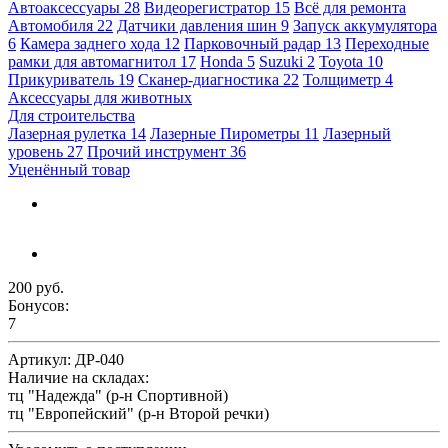
Автоаксессуары
28
Видеорегистратор
15
Всё для ремонта
Автомобиля
22
Датчики давления шин
9
Запуск аккумулятора
6
Камера заднего хода
12
Парковочный радар
13
Переходные
рамки для автомагнитол
17
Honda
5
Suzuki
2
Toyota
10
Прикуриватель
19
Сканер-диагностика
22
Толщиметр
4
Аксессуары для животных
Для строительства
Лазерная рулетка
14
Лазерные Пирометры
11
Лазерный
уровень
27
Прочий инструмент
36
Уценённый товар
200 руб.
Бонусов:
7
Артикул:
ДР-040
Наличие на складах:
тц "Надежда" (р-н Спортивной)
тц "Европейский" (р-н Второй речки)