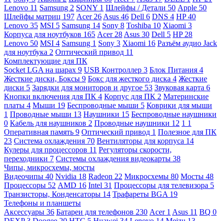
Lenovo
11
Samsung
2
SONY
1
Шлейфы / Детали
50
Apple
50
Шлейфы матриц
197
Acer
26
Asus
46
Dell
6
DNS
4
HP
40
Lenovo
35
MSI
5
Samsung
14
Sony
8
Toshiba
10
Xiaomi
3
Корпуса для ноутбуков
165
Acer
28
Asus
30
Dell
5
HP
28
Lenovo
50
MSI
4
Samsung
1
Sony
3
Xiaomi
16
Разъём аудио Jack
для ноутбука
2
Оптический привод
11
Комплектующие для ПК
Socket LGA на шарах
9
USB Контроллер
3
Блок Питания
4
Жесткие диски, Боксы
9
Бокс для жесткого диска
4
Жесткие
диски
5
Зарядки для мониторов и другое
53
Звуковая карта
6
Кнопки включения для ПК
4
Корпус для ПК
2
Материнские
платы
4
Мыши
19
Беспроводные мыши
5
Коврики для мыши
1
Проводные мыши
13
Наушники
15
Беспроводные наушники
0
Кабель для наушников
2
Проводные наушники
12
1
1
Оперативная память
9
Оптический привод
1
Полезное для ПК
23
Система охлаждения
70
Вентиляторы для корпуса
14
Кулеры для процессоров
11
Регуляторы скорости,
переходники
7
Системы охлаждения видеокарты
38
Чипы, микросхемы, мосты
Видеочипы
40
Nvidia
18
Radeon
22
Микросхемы
80
Мосты
48
Процессоры
52
AMD
16
Intel
31
Процессоры для телевизора
5
Транзисторы, Конденсаторы
14
Трафареты BGA
19
Телефоны и планшеты
Аксессуары
36
Батареи для телефонов
230
Acer
1
Asus
11
BQ
0
DEXP
3
Doogee
20
HTC
5
Huawei
34
Lenovo
14
Meizu
13