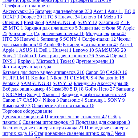
Транзисторы, Конденсаторы
14
Трафареты BGA
19
Телефоны и планшеты
Аксессуары
36
Батареи для телефонов
230
Acer
1
Asus
11
BQ
0
DEXP
3
Doogee
20
HTC
5
Huawei
34
Lenovo
14
Meizu
13
Oneplus
1
Prestigio
4
SAMSUNG
56
SONY
12
Xiaomi
30
ZTE
25
МТС
1
Зарядки для планшетов
5
Защитные стёкла
58
Apple
25
Samsung
17
Гидрогелевая пленка
16
Модули, экраны
47
HTC
36
Huawei
1
Samsung
6
SONY
4
Селфи-палки
12
Чехлы
для смартфонов
90
Apple
90
Батареи для планшетов
47
Acer
1
Apple
1
ASUS
11
Dell
1
Huawei
1
Lenovo
10
SAMSUNG
20
Sony
1
Toshiba
1
Тачскрин для планшета
26
Asus
4
Digma
1
DNS
1
Explay
1
Microsoft
1
Texet
0
Другие модели
18
Фото-видеоаппаратура
Батареи для фото-видео-аппаратов
216
Canon
50
CASIO
16
FUJIFILM
11
Konica
1
Nikon
31
OLYMPUS
4
Panasonic
18
Pentax
2
SAMSUNG
31
SONY
52
Бленды
26
Аксессуары
48
Всё для экшн-камер
45
Insta360
5
Dji
8
GoPro Hero
27
Samsung
1
SJCAM
6
Sony
1
Xiaomi
1
Зарядки для фотоаппаратов
38
Canon
17
CASIO
4
Nikon
3
Panasonic
4
Samsung
1
SONY
9
Камеры SQ
3
Освещение, фотовспышки
16
Торговое оборудование
Денежные ящики
4
Принтеры чеков, этикеток
42
Сейф-
пакеты
6
Сканеры штрихкодов
43
Подставка для сканеров
3
Беспроводные сканеры штрих-кода
21
Проводные сканеры
штрих-кода
16
Стационарные сканеры штрих-кода
3
Чеки,