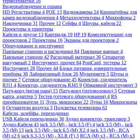
термоэтикетки
16
Видеонаблюдение и охрана
HD Регистраторы
4
POE
13
Видеокамеры
24
Кронштейны для
камер видеонаблюдения
4
Металлодетекторы
4
Микрофоны
2
Наконечники
31
Прочее
12
Сейфы
4
Шнуры, кабеля
22
Проекторы и принтеры
Кабеля и другое
13
Картридж
19
HP
19
Комплектующие для
проекторов
2
Проекторы
16
Экраны для проекторов
2
Оборудование и инструмент
Паяльные станции и расходники
84
Паяльные ванные
4
Паяльные станции
42
Расходный материал
36
Сепаратор
вакуумный
2
Инструмент, прочее
84
PostCard, тестеры
12
Инструмент
28
Прочее
44
Блоки питания, измерительные
приборы
38
Лабораторный блок
26
Мультиметр
5
Щупы и
прочее
7
Сетевое оборудование
45
Конектор, соеденитель
RJ11
4
Конектор, соеденитель RJ45
9
Обжимной инструмент
3
Патч-корд (витая пара)
15
Патч-корд (оптоволокно)
5
Сетевая
карта, адаптер
5
Тестер (сетевого оборудования)
4
RS
преобразователи
11
Лупа, микроскоп
22
Лупы
16
Микроскопы
6
Осушители воздуха
3
Подсветка телевизора
62
Кабели, шлейфы, переходники
USB Кабеля переходники
36
Аудио конвектор, трансивер
3
Аудио-Кабеля
43
jack 3.5 (M) - jack 3.5 (F)
4
jack 3.5 (M) - jack
3.5 (M)
13
jack 3.5 (M) - jack 6.5 (M) X2
4
jack 3.5 (M) - RCA
(M) x2
6
jack 6.3-3.5 (M) - XLR (F)
3
RCA (M) x3 - RCA (M) x3