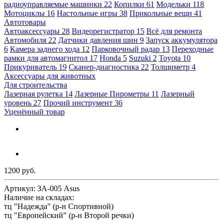
радиоуправляемые машинки
22
Копилки
61
Модельки
118
Мотоциклы
16
Настольные игры
38
Прикольные вещи
41
Автотовары
Автоаксессуары
28
Видеорегистратор
15
Всё для ремонта
Автомобиля
22
Датчики давления шин
9
Запуск аккумулятора
6
Камера заднего хода
12
Парковочный радар
13
Переходные
рамки для автомагнитол
17
Honda
5
Suzuki
2
Toyota
10
Прикуриватель
19
Сканер-диагностика
22
Толщиметр
4
Аксессуары для животных
Для строительства
Лазерная рулетка
14
Лазерные Пирометры
11
Лазерный
уровень
27
Прочий инструмент
36
Уценённый товар
1200 руб.
Артикул:
ЗА-005 Asus
Наличие на складах:
тц "Надежда" (р-н Спортивной)
тц "Европейский" (р-н Второй речки)