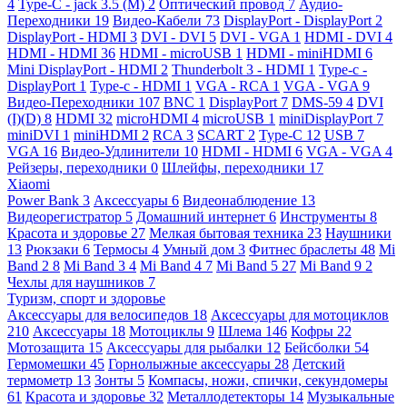
4
Type-C - jack 3.5 (M)
2
Оптический провод
7
Аудио-
Переходники
19
Видео-Кабели
73
DisplayPort - DisplayPort
2
DisplayPort - HDMI
3
DVI - DVI
5
DVI - VGA
1
HDMI - DVI
4
HDMI - HDMI
36
HDMI - microUSB
1
HDMI - miniHDMI
6
Mini DisplayPort - HDMI
2
Thunderbolt 3 - HDMI
1
Type-c -
DisplayPort
1
Type-c - HDMI
1
VGA - RCA
1
VGA - VGA
9
Видео-Переходники
107
BNC
1
DisplayPort
7
DMS-59
4
DVI
(I)(D)
8
HDMI
32
microHDMI
4
microUSB
1
miniDisplayPort
7
miniDVI
1
miniHDMI
2
RCA
3
SCART
2
Type-C
12
USB
7
VGA
16
Видео-Удлинители
10
HDMI - HDMI
6
VGA - VGA
4
Рейзеры, переходники
0
Шлейфы, переходники
17
Xiaomi
Power Bank
3
Аксессуары
6
Видеонаблюдение
13
Видеорегистратор
5
Домашний интернет
6
Инструменты
8
Красота и здоровье
27
Мелкая бытовая техника
23
Наушники
13
Рюкзаки
6
Термосы
4
Умный дом
3
Фитнес браслеты
48
Mi
Band 2
8
Mi Band 3
4
Mi Band 4
7
Mi Band 5
27
Mi Band 9
2
Чехлы для наушников
7
Туризм, спорт и здоровье
Аксессуары для велосипедов
18
Аксессуары для мотоциклов
210
Аксессуары
18
Мотоциклы
9
Шлема
146
Кофры
22
Мотозащита
15
Аксессуары для рыбалки
12
Бейсболки
54
Гермомешки
45
Горнолыжные аксессуары
28
Детский
термометр
13
Зонты
5
Компасы, ножи, спички, секундомеры
61
Красота и здоровье
32
Металлодетекторы
14
Музыкальные