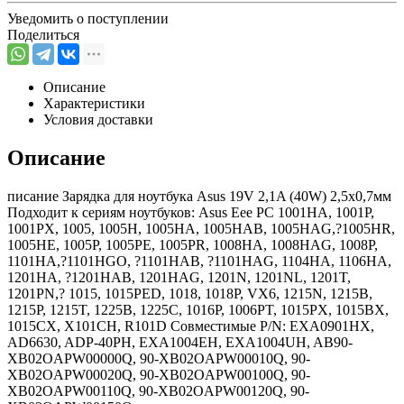
Уведомить о поступлении
Поделиться
Описание
Характеристики
Условия доставки
Описание
писание Зарядка для ноутбука Asus 19V 2,1A (40W) 2,5x0,7мм
Подходит к сериям ноутбуков: Asus Eee PC 1001HA, 1001P,
1001PX, 1005, 1005H, 1005HA, 1005HAB, 1005HAG,?1005HR,
1005HE, 1005P, 1005PE, 1005PR, 1008HA, 1008HAG, 1008P,
1101HA,?1101HGO, ?1101HAB, ?1101HAG, 1104HA, 1106HA,
1201HA, ?1201HAB, 1201HAG, 1201N, 1201NL, 1201T,
1201PN,? 1015, 1015PED, 1018, 1018P, VX6, 1215N, 1215B,
1215P, 1215T, 1225B, 1225C, 1016P, 1006PT, 1015PX, 1015BX,
1015CX, X101CH, R101D Совместимые P/N: EXA0901HX,
AD6630, ADP-40PH, EXA1004EH, EXA1004UH, AB90-
XB02OAPW00000Q, 90-XB02OAPW00010Q, 90-
XB02OAPW00020Q, 90-XB02OAPW00100Q, 90-
XB02OAPW00110Q, 90-XB02OAPW00120Q, 90-