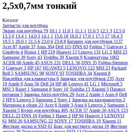
2,5x0,7мм тонкий
Каталог
Запчасти для ноутбука
Экран для ноутбука
79
10.1
1
11.0
1
11.1
1
11.6
5
12.1
3
12.5
0
13.3
0
13.4
1
14.0
3
14.1
1
15.6
18
16.0
2
17.0
1
17.3
17
18.4
3
19.5
1
20.0
1
21.5
6
23.0
6
23.8
8
Батареи для ноутбуков
1137
Acer
87
Apple
37
Asus
304
Dell
115
DNS
63
Fujitsu
7
Gateway
1
Gigabyte
4
Honor
1
HP
219
Huawei
13
Lenovo
131
LG
2
MSI
23
Samsung
39
Sony
43
Toshiba
39
Xiaomi
9
Клавиатуры
1002
ACER
68
Apple
45
ASUS
231
DELL
56
DNS
35
Fujitsu-Siemens
3
Gateway
3
HP
167
HUAWEI
5
LENOVO
122
MSI
23
Packard
Bell
5
SAMSUNG
98
SONY
93
TOSHIBA
34
Xiaomi
8
Наклейки для клавиатуры
6
Зарядки для ноутбуков
235
Acer
19
Apple
0
Asus
56
Dell
24
HP
46
Lenovo
41
LG
1
Microsoft
5
MSI
3
Razer
1
Samsung
8
Sony
10
Toshiba
13
Xiaomi
3
Провод
питания
5
Зарядка Авто-ноутбук
29
Acer
2
Apple
1
Asus
8
Dell
2
HP
6
Lenovo
5
Samsung
2
Sony
1
Зарядка на квадракоптер
2
Матрицы в сборе
23
Acer
6
Apple
3
Asus
6
Lenovo
2
Samsung
1
Xiaomi
5
Кулер для ноутбука
495
ACER
57
Apple
20
ASUS
123
DELL
23
DNS
16
Fujitsu
1
Hasee
2
HP
94
Huawei
3
LENOVO
61
MSI
26
SAMSUNG
22
SONY
17
TOSHIBA
19
Xiaomi
11
Жесткие диски и SSD
61
Бокс для жесткого диска
19
Жесткие
диски
29
Твердотельные диски SSD
13
Оперативная память
6