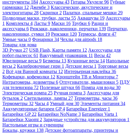
инструменты
184
Аксессуары
43
Гитары Укулеле
96
Губные
гармошки
12
Джембе
3
Классические, акустические и
электрогитары
28
Скрипки
2
Палатки, спальные мешки
29
Подводные маски, трубки, ласты
55
Аквашузы
19
Аксессуары
1
Комплекты
4
Ласты
9
Маски
16
Трубки
6
Рации и
аксессуары
6
Рюкзаки, наколенники, перчатки
139
Перчатки,
наколенники, сумки
19
Рюкзаки
120
Термосы, фляги
47
Умные часы
0
Фонарики
34
Чехлы для airpods
18
Товары для дома
3D Ручки
27
USB Flash, Карты памяти
12
Аксессуары для
робот-пылесос
61
Вакуумный упаковщик
11
Весы
42
Ювелирные весы
9
Безмены
13
Кухонные весы
14
Напольные
весы
2
Калибровочные гири
1
Детские весы
1
Торговые весы
2
Всё для Ванной комнаты
12
Интерьерная наклейка
36
Кофеварки, кофемолки
12
Кронштейн ТВ и Мониторы
7
Нитратомеры, дозиметры
6
Отпугиватели, мышеловки
5
ПДУ
для телевизора
72
Полезные штуки
66
Помпа для воды
30
Электрическая помпа
25
Ручная помпа
3
Аксессуары для
бутылок
2
Светильники, лампы
27
Термометры, часы
36
Термометры
32
Часы
4
Умный дом
30
Элементы питания
34
Аккумуляторные батареи GP
4
Батарейки Energizer
1
Батарейки GP
22
Батарейки NoName
3
Батарейки Varta
1
Батарейки Xiaomi
2
Зарядные устройства для аккумуляторов
1
Настольные игры и сувениры
Бокалы, кружки
138
Детские фотоаппараты, принтеры и