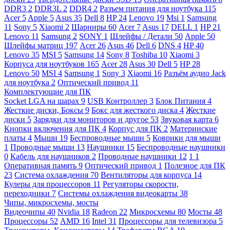
DDR3
2
DDR3L
2
DDR4
2
Разъем питания для ноутбука
115
Acer
5
Apple
5
Asus
35
Dell
8
HP
24
Lenovo
19
Msi
1
Samsung
11
Sony
5
Xiaomi
2
Шарниры
60
Acer
7
Asus
17
DELL
1
HP
21
Lenovo
11
Samsung
2
SONY
1
Шлейфы / Детали
50
Apple
50
Шлейфы матриц
197
Acer
26
Asus
46
Dell
6
DNS
4
HP
40
Lenovo
35
MSI
5
Samsung
14
Sony
8
Toshiba
10
Xiaomi
3
Корпуса для ноутбуков
165
Acer
28
Asus
30
Dell
5
HP
28
Lenovo
50
MSI
4
Samsung
1
Sony
3
Xiaomi
16
Разъём аудио Jack
для ноутбука
2
Оптический привод
11
Комплектующие для ПК
Socket LGA на шарах
9
USB Контроллер
3
Блок Питания
4
Жесткие диски, Боксы
9
Бокс для жесткого диска
4
Жесткие
диски
5
Зарядки для мониторов и другое
53
Звуковая карта
6
Кнопки включения для ПК
4
Корпус для ПК
2
Материнские
платы
4
Мыши
19
Беспроводные мыши
5
Коврики для мыши
1
Проводные мыши
13
Наушники
15
Беспроводные наушники
0
Кабель для наушников
2
Проводные наушники
12
1
1
Оперативная память
9
Оптический привод
1
Полезное для ПК
23
Система охлаждения
70
Вентиляторы для корпуса
14
Кулеры для процессоров
11
Регуляторы скорости,
переходники
7
Системы охлаждения видеокарты
38
Чипы, микросхемы, мосты
Видеочипы
40
Nvidia
18
Radeon
22
Микросхемы
80
Мосты
48
Процессоры
52
AMD
16
Intel
31
Процессоры для телевизора
5