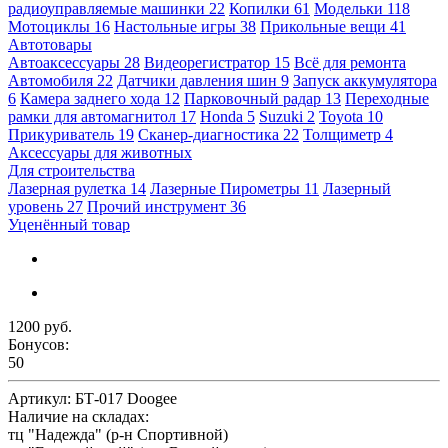
радиоуправляемые машинки
22
Копилки
61
Модельки
118
Мотоциклы
16
Настольные игры
38
Прикольные вещи
41
Автотовары
Автоаксессуары
28
Видеорегистратор
15
Всё для ремонта
Автомобиля
22
Датчики давления шин
9
Запуск аккумулятора
6
Камера заднего хода
12
Парковочный радар
13
Переходные
рамки для автомагнитол
17
Honda
5
Suzuki
2
Toyota
10
Прикуриватель
19
Сканер-диагностика
22
Толщиметр
4
Аксессуары для животных
Для строительства
Лазерная рулетка
14
Лазерные Пирометры
11
Лазерный
уровень
27
Прочий инструмент
36
Уценённый товар
1200 руб.
Бонусов:
50
Артикул:
БТ-017 Doogee
Наличие на складах:
тц "Надежда" (р-н Спортивной)