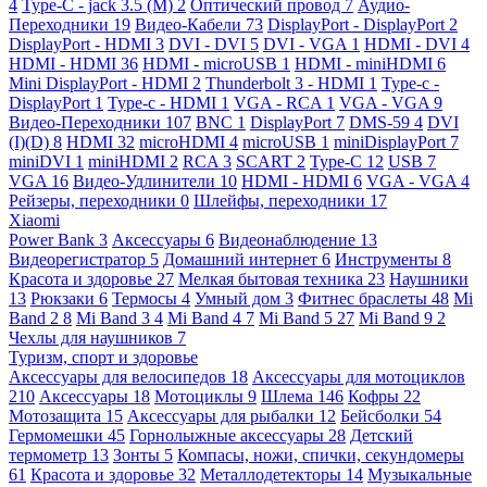
4
Type-C - jack 3.5 (M)
2
Оптический провод
7
Аудио-
Переходники
19
Видео-Кабели
73
DisplayPort - DisplayPort
2
DisplayPort - HDMI
3
DVI - DVI
5
DVI - VGA
1
HDMI - DVI
4
HDMI - HDMI
36
HDMI - microUSB
1
HDMI - miniHDMI
6
Mini DisplayPort - HDMI
2
Thunderbolt 3 - HDMI
1
Type-c -
DisplayPort
1
Type-c - HDMI
1
VGA - RCA
1
VGA - VGA
9
Видео-Переходники
107
BNC
1
DisplayPort
7
DMS-59
4
DVI
(I)(D)
8
HDMI
32
microHDMI
4
microUSB
1
miniDisplayPort
7
miniDVI
1
miniHDMI
2
RCA
3
SCART
2
Type-C
12
USB
7
VGA
16
Видео-Удлинители
10
HDMI - HDMI
6
VGA - VGA
4
Рейзеры, переходники
0
Шлейфы, переходники
17
Xiaomi
Power Bank
3
Аксессуары
6
Видеонаблюдение
13
Видеорегистратор
5
Домашний интернет
6
Инструменты
8
Красота и здоровье
27
Мелкая бытовая техника
23
Наушники
13
Рюкзаки
6
Термосы
4
Умный дом
3
Фитнес браслеты
48
Mi
Band 2
8
Mi Band 3
4
Mi Band 4
7
Mi Band 5
27
Mi Band 9
2
Чехлы для наушников
7
Туризм, спорт и здоровье
Аксессуары для велосипедов
18
Аксессуары для мотоциклов
210
Аксессуары
18
Мотоциклы
9
Шлема
146
Кофры
22
Мотозащита
15
Аксессуары для рыбалки
12
Бейсболки
54
Гермомешки
45
Горнолыжные аксессуары
28
Детский
термометр
13
Зонты
5
Компасы, ножи, спички, секундомеры
61
Красота и здоровье
32
Металлодетекторы
14
Музыкальные