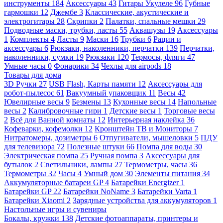
инструменты
184
Аксессуары
43
Гитары Укулеле
96
Губные
гармошки
12
Джембе
3
Классические, акустические и
электрогитары
28
Скрипки
2
Палатки, спальные мешки
29
Подводные маски, трубки, ласты
55
Аквашузы
19
Аксессуары
1
Комплекты
4
Ласты
9
Маски
16
Трубки
6
Рации и
аксессуары
6
Рюкзаки, наколенники, перчатки
139
Перчатки,
наколенники, сумки
19
Рюкзаки
120
Термосы, фляги
47
Умные часы
0
Фонарики
34
Чехлы для airpods
18
Товары для дома
3D Ручки
27
USB Flash, Карты памяти
12
Аксессуары для
робот-пылесос
61
Вакуумный упаковщик
11
Весы
42
Ювелирные весы
9
Безмены
13
Кухонные весы
14
Напольные
весы
2
Калибровочные гири
1
Детские весы
1
Торговые весы
2
Всё для Ванной комнаты
12
Интерьерная наклейка
36
Кофеварки, кофемолки
12
Кронштейн ТВ и Мониторы
7
Нитратомеры, дозиметры
6
Отпугиватели, мышеловки
5
ПДУ
для телевизора
72
Полезные штуки
66
Помпа для воды
30
Электрическая помпа
25
Ручная помпа
3
Аксессуары для
бутылок
2
Светильники, лампы
27
Термометры, часы
36
Термометры
32
Часы
4
Умный дом
30
Элементы питания
34
Аккумуляторные батареи GP
4
Батарейки Energizer
1
Батарейки GP
22
Батарейки NoName
3
Батарейки Varta
1
Батарейки Xiaomi
2
Зарядные устройства для аккумуляторов
1
Настольные игры и сувениры
Бокалы, кружки
138
Детские фотоаппараты, принтеры и