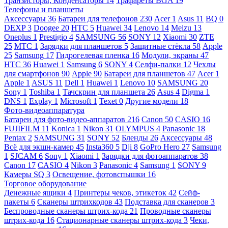
Транзисторы, Конденсаторы
14
Трафареты BGA
19
Телефоны и планшеты
Аксессуары
36
Батареи для телефонов
230
Acer
1
Asus
11
BQ
0
DEXP
3
Doogee
20
HTC
5
Huawei
34
Lenovo
14
Meizu
13
Oneplus
1
Prestigio
4
SAMSUNG
56
SONY
12
Xiaomi
30
ZTE
25
МТС
1
Зарядки для планшетов
5
Защитные стёкла
58
Apple
25
Samsung
17
Гидрогелевая пленка
16
Модули, экраны
47
HTC
36
Huawei
1
Samsung
6
SONY
4
Селфи-палки
12
Чехлы
для смартфонов
90
Apple
90
Батареи для планшетов
47
Acer
1
Apple
1
ASUS
11
Dell
1
Huawei
1
Lenovo
10
SAMSUNG
20
Sony
1
Toshiba
1
Тачскрин для планшета
26
Asus
4
Digma
1
DNS
1
Explay
1
Microsoft
1
Texet
0
Другие модели
18
Фото-видеоаппаратура
Батареи для фото-видео-аппаратов
216
Canon
50
CASIO
16
FUJIFILM
11
Konica
1
Nikon
31
OLYMPUS
4
Panasonic
18
Pentax
2
SAMSUNG
31
SONY
52
Бленды
26
Аксессуары
48
Всё для экшн-камер
45
Insta360
5
Dji
8
GoPro Hero
27
Samsung
1
SJCAM
6
Sony
1
Xiaomi
1
Зарядки для фотоаппаратов
38
Canon
17
CASIO
4
Nikon
3
Panasonic
4
Samsung
1
SONY
9
Камеры SQ
3
Освещение, фотовспышки
16
Торговое оборудование
Денежные ящики
4
Принтеры чеков, этикеток
42
Сейф-
пакеты
6
Сканеры штрихкодов
43
Подставка для сканеров
3
Беспроводные сканеры штрих-кода
21
Проводные сканеры
штрих-кода
16
Стационарные сканеры штрих-кода
3
Чеки,