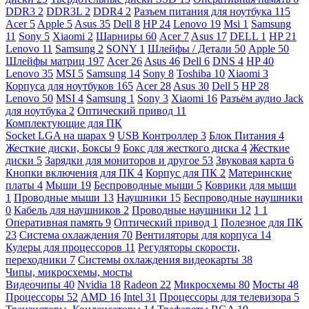
DDR3
2
DDR3L
2
DDR4
2
Разъем питания для ноутбука
115
Acer
5
Apple
5
Asus
35
Dell
8
HP
24
Lenovo
19
Msi
1
Samsung
11
Sony
5
Xiaomi
2
Шарниры
60
Acer
7
Asus
17
DELL
1
HP
21
Lenovo
11
Samsung
2
SONY
1
Шлейфы / Детали
50
Apple
50
Шлейфы матриц
197
Acer
26
Asus
46
Dell
6
DNS
4
HP
40
Lenovo
35
MSI
5
Samsung
14
Sony
8
Toshiba
10
Xiaomi
3
Корпуса для ноутбуков
165
Acer
28
Asus
30
Dell
5
HP
28
Lenovo
50
MSI
4
Samsung
1
Sony
3
Xiaomi
16
Разъём аудио Jack
для ноутбука
2
Оптический привод
11
Комплектующие для ПК
Socket LGA на шарах
9
USB Контроллер
3
Блок Питания
4
Жесткие диски, Боксы
9
Бокс для жесткого диска
4
Жесткие
диски
5
Зарядки для мониторов и другое
53
Звуковая карта
6
Кнопки включения для ПК
4
Корпус для ПК
2
Материнские
платы
4
Мыши
19
Беспроводные мыши
5
Коврики для мыши
1
Проводные мыши
13
Наушники
15
Беспроводные наушники
0
Кабель для наушников
2
Проводные наушники
12
1
1
Оперативная память
9
Оптический привод
1
Полезное для ПК
23
Система охлаждения
70
Вентиляторы для корпуса
14
Кулеры для процессоров
11
Регуляторы скорости,
переходники
7
Системы охлаждения видеокарты
38
Чипы, микросхемы, мосты
Видеочипы
40
Nvidia
18
Radeon
22
Микросхемы
80
Мосты
48
Процессоры
52
AMD
16
Intel
31
Процессоры для телевизора
5