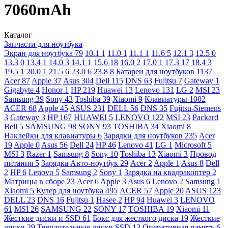
7060mAh
Каталог
Запчасти для ноутбука
Экран для ноутбука
79
10.1
1
11.0
1
11.1
1
11.6
5
12.1
3
12.5
0
13.3
0
13.4
1
14.0
3
14.1
1
15.6
18
16.0
2
17.0
1
17.3
17
18.4
3
19.5
1
20.0
1
21.5
6
23.0
6
23.8
8
Батареи для ноутбуков
1137
Acer
87
Apple
37
Asus
304
Dell
115
DNS
63
Fujitsu
7
Gateway
1
Gigabyte
4
Honor
1
HP
219
Huawei
13
Lenovo
131
LG
2
MSI
23
Samsung
39
Sony
43
Toshiba
39
Xiaomi
9
Клавиатуры
1002
ACER
68
Apple
45
ASUS
231
DELL
56
DNS
35
Fujitsu-Siemens
3
Gateway
3
HP
167
HUAWEI
5
LENOVO
122
MSI
23
Packard
Bell
5
SAMSUNG
98
SONY
93
TOSHIBA
34
Xiaomi
8
Наклейки для клавиатуры
6
Зарядки для ноутбуков
235
Acer
19
Apple
0
Asus
56
Dell
24
HP
46
Lenovo
41
LG
1
Microsoft
5
MSI
3
Razer
1
Samsung
8
Sony
10
Toshiba
13
Xiaomi
3
Провод
питания
5
Зарядка Авто-ноутбук
29
Acer
2
Apple
1
Asus
8
Dell
2
HP
6
Lenovo
5
Samsung
2
Sony
1
Зарядка на квадракоптер
2
Матрицы в сборе
23
Acer
6
Apple
3
Asus
6
Lenovo
2
Samsung
1
Xiaomi
5
Кулер для ноутбука
495
ACER
57
Apple
20
ASUS
123
DELL
23
DNS
16
Fujitsu
1
Hasee
2
HP
94
Huawei
3
LENOVO
61
MSI
26
SAMSUNG
22
SONY
17
TOSHIBA
19
Xiaomi
11
Жесткие диски и SSD
61
Бокс для жесткого диска
19
Жесткие
диски
29
Твердотельные диски SSD
13
Оперативная память
6