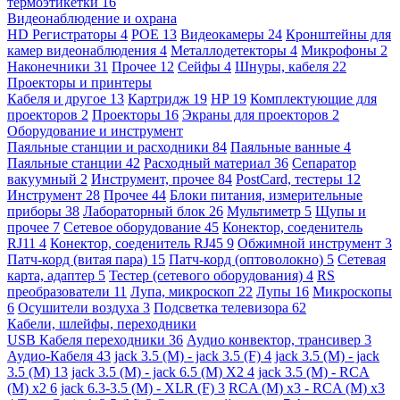
термоэтикетки
16
Видеонаблюдение и охрана
HD Регистраторы
4
POE
13
Видеокамеры
24
Кронштейны для
камер видеонаблюдения
4
Металлодетекторы
4
Микрофоны
2
Наконечники
31
Прочее
12
Сейфы
4
Шнуры, кабеля
22
Проекторы и принтеры
Кабеля и другое
13
Картридж
19
HP
19
Комплектующие для
проекторов
2
Проекторы
16
Экраны для проекторов
2
Оборудование и инструмент
Паяльные станции и расходники
84
Паяльные ванные
4
Паяльные станции
42
Расходный материал
36
Сепаратор
вакуумный
2
Инструмент, прочее
84
PostCard, тестеры
12
Инструмент
28
Прочее
44
Блоки питания, измерительные
приборы
38
Лабораторный блок
26
Мультиметр
5
Щупы и
прочее
7
Сетевое оборудование
45
Конектор, соеденитель
RJ11
4
Конектор, соеденитель RJ45
9
Обжимной инструмент
3
Патч-корд (витая пара)
15
Патч-корд (оптоволокно)
5
Сетевая
карта, адаптер
5
Тестер (сетевого оборудования)
4
RS
преобразователи
11
Лупа, микроскоп
22
Лупы
16
Микроскопы
6
Осушители воздуха
3
Подсветка телевизора
62
Кабели, шлейфы, переходники
USB Кабеля переходники
36
Аудио конвектор, трансивер
3
Аудио-Кабеля
43
jack 3.5 (M) - jack 3.5 (F)
4
jack 3.5 (M) - jack
3.5 (M)
13
jack 3.5 (M) - jack 6.5 (M) X2
4
jack 3.5 (M) - RCA
(M) x2
6
jack 6.3-3.5 (M) - XLR (F)
3
RCA (M) x3 - RCA (M) x3