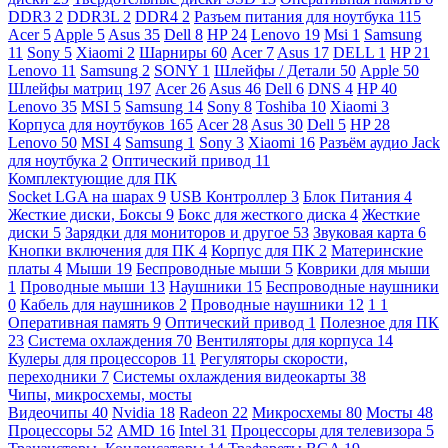
DDR3
2
DDR3L
2
DDR4
2
Разъем питания для ноутбука
115
Acer
5
Apple
5
Asus
35
Dell
8
HP
24
Lenovo
19
Msi
1
Samsung
11
Sony
5
Xiaomi
2
Шарниры
60
Acer
7
Asus
17
DELL
1
HP
21
Lenovo
11
Samsung
2
SONY
1
Шлейфы / Детали
50
Apple
50
Шлейфы матриц
197
Acer
26
Asus
46
Dell
6
DNS
4
HP
40
Lenovo
35
MSI
5
Samsung
14
Sony
8
Toshiba
10
Xiaomi
3
Корпуса для ноутбуков
165
Acer
28
Asus
30
Dell
5
HP
28
Lenovo
50
MSI
4
Samsung
1
Sony
3
Xiaomi
16
Разъём аудио Jack
для ноутбука
2
Оптический привод
11
Комплектующие для ПК
Socket LGA на шарах
9
USB Контроллер
3
Блок Питания
4
Жесткие диски, Боксы
9
Бокс для жесткого диска
4
Жесткие
диски
5
Зарядки для мониторов и другое
53
Звуковая карта
6
Кнопки включения для ПК
4
Корпус для ПК
2
Материнские
платы
4
Мыши
19
Беспроводные мыши
5
Коврики для мыши
1
Проводные мыши
13
Наушники
15
Беспроводные наушники
0
Кабель для наушников
2
Проводные наушники
12
1
1
Оперативная память
9
Оптический привод
1
Полезное для ПК
23
Система охлаждения
70
Вентиляторы для корпуса
14
Кулеры для процессоров
11
Регуляторы скорости,
переходники
7
Системы охлаждения видеокарты
38
Чипы, микросхемы, мосты
Видеочипы
40
Nvidia
18
Radeon
22
Микросхемы
80
Мосты
48
Процессоры
52
AMD
16
Intel
31
Процессоры для телевизора
5