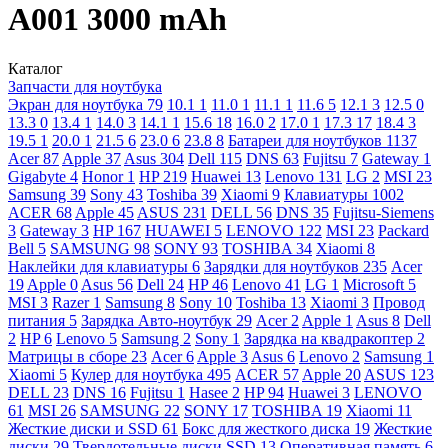
A001 3000 mAh
Каталог
Запчасти для ноутбука
Экран для ноутбука
79
10.1
1
11.0
1
11.1
1
11.6
5
12.1
3
12.5
0
13.3
0
13.4
1
14.0
3
14.1
1
15.6
18
16.0
2
17.0
1
17.3
17
18.4
3
19.5
1
20.0
1
21.5
6
23.0
6
23.8
8
Батареи для ноутбуков
1137
Acer
87
Apple
37
Asus
304
Dell
115
DNS
63
Fujitsu
7
Gateway
1
Gigabyte
4
Honor
1
HP
219
Huawei
13
Lenovo
131
LG
2
MSI
23
Samsung
39
Sony
43
Toshiba
39
Xiaomi
9
Клавиатуры
1002
ACER
68
Apple
45
ASUS
231
DELL
56
DNS
35
Fujitsu-Siemens
3
Gateway
3
HP
167
HUAWEI
5
LENOVO
122
MSI
23
Packard
Bell
5
SAMSUNG
98
SONY
93
TOSHIBA
34
Xiaomi
8
Наклейки для клавиатуры
6
Зарядки для ноутбуков
235
Acer
19
Apple
0
Asus
56
Dell
24
HP
46
Lenovo
41
LG
1
Microsoft
5
MSI
3
Razer
1
Samsung
8
Sony
10
Toshiba
13
Xiaomi
3
Провод
питания
5
Зарядка Авто-ноутбук
29
Acer
2
Apple
1
Asus
8
Dell
2
HP
6
Lenovo
5
Samsung
2
Sony
1
Зарядка на квадракоптер
2
Матрицы в сборе
23
Acer
6
Apple
3
Asus
6
Lenovo
2
Samsung
1
Xiaomi
5
Кулер для ноутбука
495
ACER
57
Apple
20
ASUS
123
DELL
23
DNS
16
Fujitsu
1
Hasee
2
HP
94
Huawei
3
LENOVO
61
MSI
26
SAMSUNG
22
SONY
17
TOSHIBA
19
Xiaomi
11
Жесткие диски и SSD
61
Бокс для жесткого диска
19
Жесткие
диски
29
Твердотельные диски SSD
13
Оперативная память
6