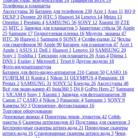
Транзисторы, Конденсаторы
14
Трафареты BGA
19
Телефоны и планшеты
Аксессуары
36
Батареи для телефонов
230
Acer
1
Asus
11
BQ
0
DEXP
3
Doogee
20
HTC
5
Huawei
34
Lenovo
14
Meizu
13
Oneplus
1
Prestigio
4
SAMSUNG
56
SONY
12
Xiaomi
30
ZTE
25
МТС
1
Зарядки для планшетов
5
Защитные стёкла
58
Apple
25
Samsung
17
Гидрогелевая пленка
16
Модули, экраны
47
HTC
36
Huawei
1
Samsung
6
SONY
4
Селфи-палки
12
Чехлы
для смартфонов
90
Apple
90
Батареи для планшетов
47
Acer
1
Apple
1
ASUS
11
Dell
1
Huawei
1
Lenovo
10
SAMSUNG
20
Sony
1
Toshiba
1
Тачскрин для планшета
26
Asus
4
Digma
1
DNS
1
Explay
1
Microsoft
1
Texet
0
Другие модели
18
Фото-видеоаппаратура
Батареи для фото-видео-аппаратов
216
Canon
50
CASIO
16
FUJIFILM
11
Konica
1
Nikon
31
OLYMPUS
4
Panasonic
18
Pentax
2
SAMSUNG
31
SONY
52
Бленды
26
Аксессуары
48
Всё для экшн-камер
45
Insta360
5
Dji
8
GoPro Hero
27
Samsung
1
SJCAM
6
Sony
1
Xiaomi
1
Зарядки для фотоаппаратов
38
Canon
17
CASIO
4
Nikon
3
Panasonic
4
Samsung
1
SONY
9
Камеры SQ
3
Освещение, фотовспышки
16
Торговое оборудование
Денежные ящики
4
Принтеры чеков, этикеток
42
Сейф-
пакеты
6
Сканеры штрихкодов
43
Подставка для сканеров
3
Беспроводные сканеры штрих-кода
21
Проводные сканеры
штрих-кода
16
Стационарные сканеры штрих-кода
3
Чеки,