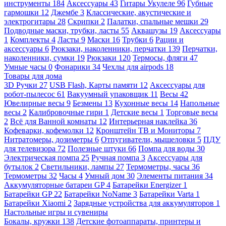
инструменты
184
Аксессуары
43
Гитары Укулеле
96
Губные
гармошки
12
Джембе
3
Классические, акустические и
электрогитары
28
Скрипки
2
Палатки, спальные мешки
29
Подводные маски, трубки, ласты
55
Аквашузы
19
Аксессуары
1
Комплекты
4
Ласты
9
Маски
16
Трубки
6
Рации и
аксессуары
6
Рюкзаки, наколенники, перчатки
139
Перчатки,
наколенники, сумки
19
Рюкзаки
120
Термосы, фляги
47
Умные часы
0
Фонарики
34
Чехлы для airpods
18
Товары для дома
3D Ручки
27
USB Flash, Карты памяти
12
Аксессуары для
робот-пылесос
61
Вакуумный упаковщик
11
Весы
42
Ювелирные весы
9
Безмены
13
Кухонные весы
14
Напольные
весы
2
Калибровочные гири
1
Детские весы
1
Торговые весы
2
Всё для Ванной комнаты
12
Интерьерная наклейка
36
Кофеварки, кофемолки
12
Кронштейн ТВ и Мониторы
7
Нитратомеры, дозиметры
6
Отпугиватели, мышеловки
5
ПДУ
для телевизора
72
Полезные штуки
66
Помпа для воды
30
Электрическая помпа
25
Ручная помпа
3
Аксессуары для
бутылок
2
Светильники, лампы
27
Термометры, часы
36
Термометры
32
Часы
4
Умный дом
30
Элементы питания
34
Аккумуляторные батареи GP
4
Батарейки Energizer
1
Батарейки GP
22
Батарейки NoName
3
Батарейки Varta
1
Батарейки Xiaomi
2
Зарядные устройства для аккумуляторов
1
Настольные игры и сувениры
Бокалы, кружки
138
Детские фотоаппараты, принтеры и