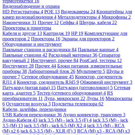
термоэтикетки
16
Видеонаблюдение и охрана
HD Регистраторы
4
POE
13
Видеокамеры
24
Кронштейны для
камер видеонаблюдения
4
Металлодетекторы
4
Микрофоны
2
Наконечники
31
Прочее
12
Сейфы
4
Шнуры, кабеля
22
Проекторы и принтеры
Кабеля и другое
13
Картридж
19
HP
19
Комплектующие для
проекторов
2
Проекторы
16
Экраны для проекторов
2
Оборудование и инструмент
Паяльные станции и расходники
84
Паяльные ванные
4
Паяльные станции
42
Расходный материал
36
Сепаратор
вакуумный
2
Инструмент, прочее
84
PostCard, тестеры
12
Инструмент
28
Прочее
44
Блоки питания, измерительные
приборы
38
Лабораторный блок
26
Мультиметр
5
Щупы и
прочее
7
Сетевое оборудование
45
Конектор, соеденитель
RJ11
4
Конектор, соеденитель RJ45
9
Обжимной инструмент
3
Патч-корд (витая пара)
15
Патч-корд (оптоволокно)
5
Сетевая
карта, адаптер
5
Тестер (сетевого оборудования)
4
RS
преобразователи
11
Лупа, микроскоп
22
Лупы
16
Микроскопы
6
Осушители воздуха
3
Подсветка телевизора
62
Кабели, шлейфы, переходники
USB Кабеля переходники
36
Аудио конвектор, трансивер
3
Аудио-Кабеля
43
jack 3.5 (M) - jack 3.5 (F)
4
jack 3.5 (M) - jack
3.5 (M)
13
jack 3.5 (M) - jack 6.5 (M) X2
4
jack 3.5 (M) - RCA
(M) x2
6
jack 6.3-3.5 (M) - XLR (F)
3
RCA (M) x3 - RCA (M) x3