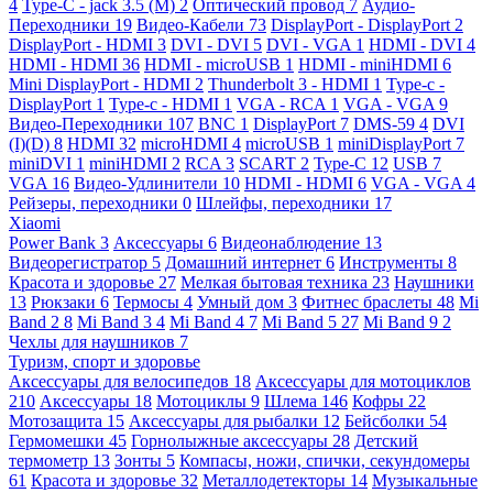
4
Type-C - jack 3.5 (M)
2
Оптический провод
7
Аудио-
Переходники
19
Видео-Кабели
73
DisplayPort - DisplayPort
2
DisplayPort - HDMI
3
DVI - DVI
5
DVI - VGA
1
HDMI - DVI
4
HDMI - HDMI
36
HDMI - microUSB
1
HDMI - miniHDMI
6
Mini DisplayPort - HDMI
2
Thunderbolt 3 - HDMI
1
Type-c -
DisplayPort
1
Type-c - HDMI
1
VGA - RCA
1
VGA - VGA
9
Видео-Переходники
107
BNC
1
DisplayPort
7
DMS-59
4
DVI
(I)(D)
8
HDMI
32
microHDMI
4
microUSB
1
miniDisplayPort
7
miniDVI
1
miniHDMI
2
RCA
3
SCART
2
Type-C
12
USB
7
VGA
16
Видео-Удлинители
10
HDMI - HDMI
6
VGA - VGA
4
Рейзеры, переходники
0
Шлейфы, переходники
17
Xiaomi
Power Bank
3
Аксессуары
6
Видеонаблюдение
13
Видеорегистратор
5
Домашний интернет
6
Инструменты
8
Красота и здоровье
27
Мелкая бытовая техника
23
Наушники
13
Рюкзаки
6
Термосы
4
Умный дом
3
Фитнес браслеты
48
Mi
Band 2
8
Mi Band 3
4
Mi Band 4
7
Mi Band 5
27
Mi Band 9
2
Чехлы для наушников
7
Туризм, спорт и здоровье
Аксессуары для велосипедов
18
Аксессуары для мотоциклов
210
Аксессуары
18
Мотоциклы
9
Шлема
146
Кофры
22
Мотозащита
15
Аксессуары для рыбалки
12
Бейсболки
54
Гермомешки
45
Горнолыжные аксессуары
28
Детский
термометр
13
Зонты
5
Компасы, ножи, спички, секундомеры
61
Красота и здоровье
32
Металлодетекторы
14
Музыкальные