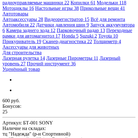
радиоуправляемые машинки
22
Копилки
61
Модельки
118
Мотоциклы
16
Настольные игры
38
Прикольные вещи
41
Автотовары
Автоаксессуары
28
Видеорегистратор
15
Всё для ремонта
Автомобиля
22
Датчики давления шин
9
Запуск аккумулятора
6
Камера заднего хода
12
Парковочный радар
13
Переходные
рамки для автомагнитол
17
Honda
5
Suzuki
2
Toyota
10
Прикуриватель
19
Сканер-диагностика
22
Толщиметр
4
Аксессуары для животных
Для строительства
Лазерная рулетка
14
Лазерные Пирометры
11
Лазерный
уровень
27
Прочий инструмент
36
Уценённый товар
600 руб.
Бонусов:
25
Артикул:
БТ-001 SONY
Наличие на складах:
тц "Надежда" (р-н Спортивной)