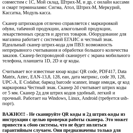
совместим с 1С, Мой склад, Штрих-М, и др, с онлайн кассами
и смарт терминалами: Сигма, Атол, Штрих-М, Меркурий,
Кассатка, Модуль касса.
Сканер штрихкодов отлично справляется с маркировкой
обуви, табачной продукции, алкогольной продукции,
лекарственных средств и других товаров. Оборудование для
магазина работает с системой ЕГАИС и честный знак.
Идеальный сканер штрих-кода для ПВЗ: возможность
непрерывного считывания и обработки большого количества
заказов. Сканер беспроводной сканирует с экрана мобильного
телефона, планшета 1D, 2D и qr коды.
Считывает все известные кюар коды: QR code, PDF417, Data
Matrix, Aztec, EAN-13,8, 128, еан, дата матрикс, code 39, 128,
UPC-A, E Codabar, баркод barcode scanner, image имидж, qr код
маркировка Честный знак. Сканер 2d считывает штрих коды
от 5 мм. Сканер 2д для штрих кодов удобный, легкий и
прочный. Работает на Windows, Linux, Android (требуется usb-
порт).
ВАЖНО!!! - Не сканируйте QR коды и 2д штрих-коды из
инструкции с целью проверки работы сканера. Это может
привести к сбою системы, что не будет являться
гарантийным случаем. Они предназначены только для