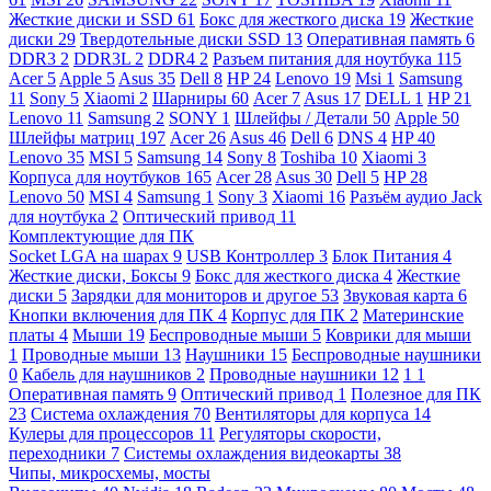
Жесткие диски и SSD
61
Бокс для жесткого диска
19
Жесткие
диски
29
Твердотельные диски SSD
13
Оперативная память
6
DDR3
2
DDR3L
2
DDR4
2
Разъем питания для ноутбука
115
Acer
5
Apple
5
Asus
35
Dell
8
HP
24
Lenovo
19
Msi
1
Samsung
11
Sony
5
Xiaomi
2
Шарниры
60
Acer
7
Asus
17
DELL
1
HP
21
Lenovo
11
Samsung
2
SONY
1
Шлейфы / Детали
50
Apple
50
Шлейфы матриц
197
Acer
26
Asus
46
Dell
6
DNS
4
HP
40
Lenovo
35
MSI
5
Samsung
14
Sony
8
Toshiba
10
Xiaomi
3
Корпуса для ноутбуков
165
Acer
28
Asus
30
Dell
5
HP
28
Lenovo
50
MSI
4
Samsung
1
Sony
3
Xiaomi
16
Разъём аудио Jack
для ноутбука
2
Оптический привод
11
Комплектующие для ПК
Socket LGA на шарах
9
USB Контроллер
3
Блок Питания
4
Жесткие диски, Боксы
9
Бокс для жесткого диска
4
Жесткие
диски
5
Зарядки для мониторов и другое
53
Звуковая карта
6
Кнопки включения для ПК
4
Корпус для ПК
2
Материнские
платы
4
Мыши
19
Беспроводные мыши
5
Коврики для мыши
1
Проводные мыши
13
Наушники
15
Беспроводные наушники
0
Кабель для наушников
2
Проводные наушники
12
1
1
Оперативная память
9
Оптический привод
1
Полезное для ПК
23
Система охлаждения
70
Вентиляторы для корпуса
14
Кулеры для процессоров
11
Регуляторы скорости,
переходники
7
Системы охлаждения видеокарты
38
Чипы, микросхемы, мосты