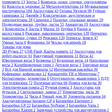
термометр
13
Зонты
5
Компасы, ножи, спички, секундомеры
61
Красота и здоровье
32
Металлодетекторы
14
Музыкальные
инструменты
184
Аксессуары
43
Гитары Укулеле
96
Губные
гармошки
12
Джембе
3
Классические, акустические и
электрогитары
28
Скрипки
2
Палатки, спальные мешки
29
Подводные маски, трубки, ласты
55
Аквашузы
19
Аксессуары
1
Комплекты
4
Ласты
9
Маски
16
Трубки
6
Рации и
аксессуары
6
Рюкзаки, наколенники, перчатки
139
Перчатки,
наколенники, сумки
19
Рюкзаки
120
Термосы, фляги
47
Умные часы
0
Фонарики
34
Чехлы для airpods
18
Товары для дома
3D Ручки
27
USB Flash, Карты памяти
12
Аксессуары для
робот-пылесос
61
Вакуумный упаковщик
11
Весы
42
Ювелирные весы
9
Безмены
13
Кухонные весы
14
Напольные
весы
2
Калибровочные гири
1
Детские весы
1
Торговые весы
2
Всё для Ванной комнаты
12
Интерьерная наклейка
36
Кофеварки, кофемолки
12
Кронштейн ТВ и Мониторы
7
Нитратомеры, дозиметры
6
Отпугиватели, мышеловки
5
ПДУ
для телевизора
72
Полезные штуки
66
Помпа для воды
30
Электрическая помпа
25
Ручная помпа
3
Аксессуары для
бутылок
2
Светильники, лампы
27
Термометры, часы
36
Термометры
32
Часы
4
Умный дом
30
Элементы питания
34
Аккумуляторные батареи GP
4
Батарейки Energizer
1
Батарейки GP
22
Батарейки NoName
3
Батарейки Varta
1
Батарейки Xiaomi
2
Зарядные устройства для аккумуляторов
1