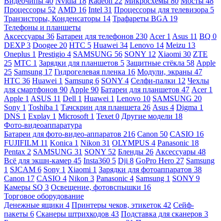
Видеочипы
40
Nvidia
18
Radeon
22
Микросхемы
80
Мосты
48
Процессоры
52
AMD
16
Intel
31
Процессоры для телевизора
5
Транзисторы, Конденсаторы
14
Трафареты BGA
19
Телефоны и планшеты
Аксессуары
36
Батареи для телефонов
230
Acer
1
Asus
11
BQ
0
DEXP
3
Doogee
20
HTC
5
Huawei
34
Lenovo
14
Meizu
13
Oneplus
1
Prestigio
4
SAMSUNG
56
SONY
12
Xiaomi
30
ZTE
25
МТС
1
Зарядки для планшетов
5
Защитные стёкла
58
Apple
25
Samsung
17
Гидрогелевая пленка
16
Модули, экраны
47
HTC
36
Huawei
1
Samsung
6
SONY
4
Селфи-палки
12
Чехлы
для смартфонов
90
Apple
90
Батареи для планшетов
47
Acer
1
Apple
1
ASUS
11
Dell
1
Huawei
1
Lenovo
10
SAMSUNG
20
Sony
1
Toshiba
1
Тачскрин для планшета
26
Asus
4
Digma
1
DNS
1
Explay
1
Microsoft
1
Texet
0
Другие модели
18
Фото-видеоаппаратура
Батареи для фото-видео-аппаратов
216
Canon
50
CASIO
16
FUJIFILM
11
Konica
1
Nikon
31
OLYMPUS
4
Panasonic
18
Pentax
2
SAMSUNG
31
SONY
52
Бленды
26
Аксессуары
48
Всё для экшн-камер
45
Insta360
5
Dji
8
GoPro Hero
27
Samsung
1
SJCAM
6
Sony
1
Xiaomi
1
Зарядки для фотоаппаратов
38
Canon
17
CASIO
4
Nikon
3
Panasonic
4
Samsung
1
SONY
9
Камеры SQ
3
Освещение, фотовспышки
16
Торговое оборудование
Денежные ящики
4
Принтеры чеков, этикеток
42
Сейф-
пакеты
6
Сканеры штрихкодов
43
Подставка для сканеров
3