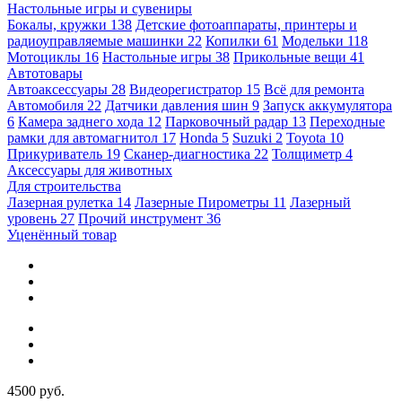
Настольные игры и сувениры
Бокалы, кружки
138
Детские фотоаппараты, принтеры и
радиоуправляемые машинки
22
Копилки
61
Модельки
118
Мотоциклы
16
Настольные игры
38
Прикольные вещи
41
Автотовары
Автоаксессуары
28
Видеорегистратор
15
Всё для ремонта
Автомобиля
22
Датчики давления шин
9
Запуск аккумулятора
6
Камера заднего хода
12
Парковочный радар
13
Переходные
рамки для автомагнитол
17
Honda
5
Suzuki
2
Toyota
10
Прикуриватель
19
Сканер-диагностика
22
Толщиметр
4
Аксессуары для животных
Для строительства
Лазерная рулетка
14
Лазерные Пирометры
11
Лазерный
уровень
27
Прочий инструмент
36
Уценённый товар
4500 руб.