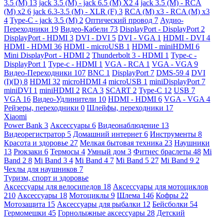
3.5 (M)
13
jack 3.5 (M) - jack 6.5 (M) X2
4
jack 3.5 (M) - RCA
(M) x2
6
jack 6.3-3.5 (M) - XLR (F)
3
RCA (M) x3 - RCA (M) x3
4
Type-C - jack 3.5 (M)
2
Оптический провод
7
Аудио-
Переходники
19
Видео-Кабели
73
DisplayPort - DisplayPort
2
DisplayPort - HDMI
3
DVI - DVI
5
DVI - VGA
1
HDMI - DVI
4
HDMI - HDMI
36
HDMI - microUSB
1
HDMI - miniHDMI
6
Mini DisplayPort - HDMI
2
Thunderbolt 3 - HDMI
1
Type-c -
DisplayPort
1
Type-c - HDMI
1
VGA - RCA
1
VGA - VGA
9
Видео-Переходники
107
BNC
1
DisplayPort
7
DMS-59
4
DVI
(I)(D)
8
HDMI
32
microHDMI
4
microUSB
1
miniDisplayPort
7
miniDVI
1
miniHDMI
2
RCA
3
SCART
2
Type-C
12
USB
7
VGA
16
Видео-Удлинители
10
HDMI - HDMI
6
VGA - VGA
4
Рейзеры, переходники
0
Шлейфы, переходники
17
Xiaomi
Power Bank
3
Аксессуары
6
Видеонаблюдение
13
Видеорегистратор
5
Домашний интернет
6
Инструменты
8
Красота и здоровье
27
Мелкая бытовая техника
23
Наушники
13
Рюкзаки
6
Термосы
4
Умный дом
3
Фитнес браслеты
48
Mi
Band 2
8
Mi Band 3
4
Mi Band 4
7
Mi Band 5
27
Mi Band 9
2
Чехлы для наушников
7
Туризм, спорт и здоровье
Аксессуары для велосипедов
18
Аксессуары для мотоциклов
210
Аксессуары
18
Мотоциклы
9
Шлема
146
Кофры
22
Мотозащита
15
Аксессуары для рыбалки
12
Бейсболки
54
Гермомешки
45
Горнолыжные аксессуары
28
Детский