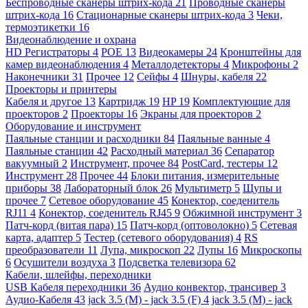
Беспроводные сканеры штрих-кода
21
Проводные сканеры
штрих-кода
16
Стационарные сканеры штрих-кода
3
Чеки,
термоэтикетки
16
Видеонаблюдение и охрана
HD Регистраторы
4
POE
13
Видеокамеры
24
Кронштейны для
камер видеонаблюдения
4
Металлодетекторы
4
Микрофоны
2
Наконечники
31
Прочее
12
Сейфы
4
Шнуры, кабеля
22
Проекторы и принтеры
Кабеля и другое
13
Картридж
19
HP
19
Комплектующие для
проекторов
2
Проекторы
16
Экраны для проекторов
2
Оборудование и инструмент
Паяльные станции и расходники
84
Паяльные ванные
4
Паяльные станции
42
Расходный материал
36
Сепаратор
вакуумный
2
Инструмент, прочее
84
PostCard, тестеры
12
Инструмент
28
Прочее
44
Блоки питания, измерительные
приборы
38
Лабораторный блок
26
Мультиметр
5
Щупы и
прочее
7
Сетевое оборудование
45
Конектор, соеденитель
RJ11
4
Конектор, соеденитель RJ45
9
Обжимной инструмент
3
Патч-корд (витая пара)
15
Патч-корд (оптоволокно)
5
Сетевая
карта, адаптер
5
Тестер (сетевого оборудования)
4
RS
преобразователи
11
Лупа, микроскоп
22
Лупы
16
Микроскопы
6
Осушители воздуха
3
Подсветка телевизора
62
Кабели, шлейфы, переходники
USB Кабеля переходники
36
Аудио конвектор, трансивер
3
Аудио-Кабеля
43
jack 3.5 (M) - jack 3.5 (F)
4
jack 3.5 (M) - jack