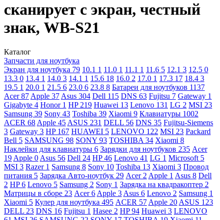
сканирует с экран, честный
знак, WB-S21
Каталог
Запчасти для ноутбука
Экран для ноутбука
79
10.1
1
11.0
1
11.1
1
11.6
5
12.1
3
12.5
0
13.3
0
13.4
1
14.0
3
14.1
1
15.6
18
16.0
2
17.0
1
17.3
17
18.4
3
19.5
1
20.0
1
21.5
6
23.0
6
23.8
8
Батареи для ноутбуков
1137
Acer
87
Apple
37
Asus
304
Dell
115
DNS
63
Fujitsu
7
Gateway
1
Gigabyte
4
Honor
1
HP
219
Huawei
13
Lenovo
131
LG
2
MSI
23
Samsung
39
Sony
43
Toshiba
39
Xiaomi
9
Клавиатуры
1002
ACER
68
Apple
45
ASUS
231
DELL
56
DNS
35
Fujitsu-Siemens
3
Gateway
3
HP
167
HUAWEI
5
LENOVO
122
MSI
23
Packard
Bell
5
SAMSUNG
98
SONY
93
TOSHIBA
34
Xiaomi
8
Наклейки для клавиатуры
6
Зарядки для ноутбуков
235
Acer
19
Apple
0
Asus
56
Dell
24
HP
46
Lenovo
41
LG
1
Microsoft
5
MSI
3
Razer
1
Samsung
8
Sony
10
Toshiba
13
Xiaomi
3
Провод
питания
5
Зарядка Авто-ноутбук
29
Acer
2
Apple
1
Asus
8
Dell
2
HP
6
Lenovo
5
Samsung
2
Sony
1
Зарядка на квадракоптер
2
Матрицы в сборе
23
Acer
6
Apple
3
Asus
6
Lenovo
2
Samsung
1
Xiaomi
5
Кулер для ноутбука
495
ACER
57
Apple
20
ASUS
123
DELL
23
DNS
16
Fujitsu
1
Hasee
2
HP
94
Huawei
3
LENOVO
61
MSI
26
SAMSUNG
22
SONY
17
TOSHIBA
19
Xiaomi
11