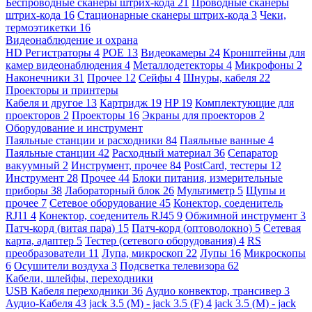
Беспроводные сканеры штрих-кода
21
Проводные сканеры
штрих-кода
16
Стационарные сканеры штрих-кода
3
Чеки,
термоэтикетки
16
Видеонаблюдение и охрана
HD Регистраторы
4
POE
13
Видеокамеры
24
Кронштейны для
камер видеонаблюдения
4
Металлодетекторы
4
Микрофоны
2
Наконечники
31
Прочее
12
Сейфы
4
Шнуры, кабеля
22
Проекторы и принтеры
Кабеля и другое
13
Картридж
19
HP
19
Комплектующие для
проекторов
2
Проекторы
16
Экраны для проекторов
2
Оборудование и инструмент
Паяльные станции и расходники
84
Паяльные ванные
4
Паяльные станции
42
Расходный материал
36
Сепаратор
вакуумный
2
Инструмент, прочее
84
PostCard, тестеры
12
Инструмент
28
Прочее
44
Блоки питания, измерительные
приборы
38
Лабораторный блок
26
Мультиметр
5
Щупы и
прочее
7
Сетевое оборудование
45
Конектор, соеденитель
RJ11
4
Конектор, соеденитель RJ45
9
Обжимной инструмент
3
Патч-корд (витая пара)
15
Патч-корд (оптоволокно)
5
Сетевая
карта, адаптер
5
Тестер (сетевого оборудования)
4
RS
преобразователи
11
Лупа, микроскоп
22
Лупы
16
Микроскопы
6
Осушители воздуха
3
Подсветка телевизора
62
Кабели, шлейфы, переходники
USB Кабеля переходники
36
Аудио конвектор, трансивер
3
Аудио-Кабеля
43
jack 3.5 (M) - jack 3.5 (F)
4
jack 3.5 (M) - jack