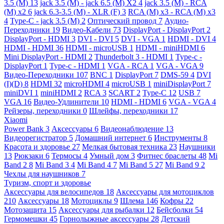
3.5 (M)
13
jack 3.5 (M) - jack 6.5 (M) X2
4
jack 3.5 (M) - RCA
(M) x2
6
jack 6.3-3.5 (M) - XLR (F)
3
RCA (M) x3 - RCA (M) x3
4
Type-C - jack 3.5 (M)
2
Оптический провод
7
Аудио-
Переходники
19
Видео-Кабели
73
DisplayPort - DisplayPort
2
DisplayPort - HDMI
3
DVI - DVI
5
DVI - VGA
1
HDMI - DVI
4
HDMI - HDMI
36
HDMI - microUSB
1
HDMI - miniHDMI
6
Mini DisplayPort - HDMI
2
Thunderbolt 3 - HDMI
1
Type-c -
DisplayPort
1
Type-c - HDMI
1
VGA - RCA
1
VGA - VGA
9
Видео-Переходники
107
BNC
1
DisplayPort
7
DMS-59
4
DVI
(I)(D)
8
HDMI
32
microHDMI
4
microUSB
1
miniDisplayPort
7
miniDVI
1
miniHDMI
2
RCA
3
SCART
2
Type-C
12
USB
7
VGA
16
Видео-Удлинители
10
HDMI - HDMI
6
VGA - VGA
4
Рейзеры, переходники
0
Шлейфы, переходники
17
Xiaomi
Power Bank
3
Аксессуары
6
Видеонаблюдение
13
Видеорегистратор
5
Домашний интернет
6
Инструменты
8
Красота и здоровье
27
Мелкая бытовая техника
23
Наушники
13
Рюкзаки
6
Термосы
4
Умный дом
3
Фитнес браслеты
48
Mi
Band 2
8
Mi Band 3
4
Mi Band 4
7
Mi Band 5
27
Mi Band 9
2
Чехлы для наушников
7
Туризм, спорт и здоровье
Аксессуары для велосипедов
18
Аксессуары для мотоциклов
210
Аксессуары
18
Мотоциклы
9
Шлема
146
Кофры
22
Мотозащита
15
Аксессуары для рыбалки
12
Бейсболки
54
Гермомешки
45
Горнолыжные аксессуары
28
Детский