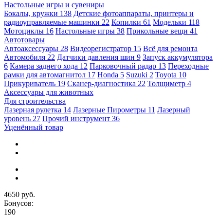
Настольные игры и сувениры
Бокалы, кружки
138
Детские фотоаппараты, принтеры и
радиоуправляемые машинки
22
Копилки
61
Модельки
118
Мотоциклы
16
Настольные игры
38
Прикольные вещи
41
Автотовары
Автоаксессуары
28
Видеорегистратор
15
Всё для ремонта
Автомобиля
22
Датчики давления шин
9
Запуск аккумулятора
6
Камера заднего хода
12
Парковочный радар
13
Переходные
рамки для автомагнитол
17
Honda
5
Suzuki
2
Toyota
10
Прикуриватель
19
Сканер-диагностика
22
Толщиметр
4
Аксессуары для животных
Для строительства
Лазерная рулетка
14
Лазерные Пирометры
11
Лазерный
уровень
27
Прочий инструмент
36
Уценённый товар
4650 руб.
Бонусов:
190