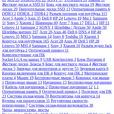
Жесткие диски и SSD
61
Бокс для жесткого диска
19
Жесткие
диски
29
Твердотельные диски SSD
13
Оперативная память
6
DDR3
2
DDR3L
2
DDR4
2
Разъем питания для ноутбука
115
Acer
5
Apple
5
Asus
35
Dell
8
HP
24
Lenovo
19
Msi
1
Samsung
11
Sony
5
Xiaomi
2
Шарниры
60
Acer
7
Asus
17
DELL
1
HP
21
Lenovo
11
Samsung
2
SONY
1
Шлейфы / Детали
50
Apple
50
Шлейфы матриц
197
Acer
26
Asus
46
Dell
6
DNS
4
HP
40
Lenovo
35
MSI
5
Samsung
14
Sony
8
Toshiba
10
Xiaomi
3
Корпуса для ноутбуков
165
Acer
28
Asus
30
Dell
5
HP
28
Lenovo
50
MSI
4
Samsung
1
Sony
3
Xiaomi
16
Разъём аудио Jack
для ноутбука
2
Оптический привод
11
Комплектующие для ПК
Socket LGA на шарах
9
USB Контроллер
3
Блок Питания
4
Жесткие диски, Боксы
9
Бокс для жесткого диска
4
Жесткие
диски
5
Зарядки для мониторов и другое
53
Звуковая карта
6
Кнопки включения для ПК
4
Корпус для ПК
2
Материнские
платы
4
Мыши
19
Беспроводные мыши
5
Коврики для мыши
1
Проводные мыши
13
Наушники
15
Беспроводные наушники
0
Кабель для наушников
2
Проводные наушники
12
1
1
Оперативная память
9
Оптический привод
1
Полезное для ПК
23
Система охлаждения
70
Вентиляторы для корпуса
14
Кулеры для процессоров
11
Регуляторы скорости,
переходники
7
Системы охлаждения видеокарты
38
Чипы, микросхемы, мосты