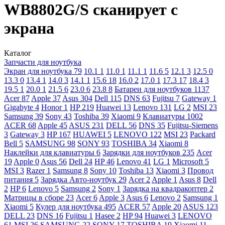
WB8802G/S сканирует с
экрана
Каталог
Запчасти для ноутбука
Экран для ноутбука
79
10.1
1
11.0
1
11.1
1
11.6
5
12.1
3
12.5
0
13.3
0
13.4
1
14.0
3
14.1
1
15.6
18
16.0
2
17.0
1
17.3
17
18.4
3
19.5
1
20.0
1
21.5
6
23.0
6
23.8
8
Батареи для ноутбуков
1137
Acer
87
Apple
37
Asus
304
Dell
115
DNS
63
Fujitsu
7
Gateway
1
Gigabyte
4
Honor
1
HP
219
Huawei
13
Lenovo
131
LG
2
MSI
23
Samsung
39
Sony
43
Toshiba
39
Xiaomi
9
Клавиатуры
1002
ACER
68
Apple
45
ASUS
231
DELL
56
DNS
35
Fujitsu-Siemens
3
Gateway
3
HP
167
HUAWEI
5
LENOVO
122
MSI
23
Packard
Bell
5
SAMSUNG
98
SONY
93
TOSHIBA
34
Xiaomi
8
Наклейки для клавиатуры
6
Зарядки для ноутбуков
235
Acer
19
Apple
0
Asus
56
Dell
24
HP
46
Lenovo
41
LG
1
Microsoft
5
MSI
3
Razer
1
Samsung
8
Sony
10
Toshiba
13
Xiaomi
3
Провод
питания
5
Зарядка Авто-ноутбук
29
Acer
2
Apple
1
Asus
8
Dell
2
HP
6
Lenovo
5
Samsung
2
Sony
1
Зарядка на квадракоптер
2
Матрицы в сборе
23
Acer
6
Apple
3
Asus
6
Lenovo
2
Samsung
1
Xiaomi
5
Кулер для ноутбука
495
ACER
57
Apple
20
ASUS
123
DELL
23
DNS
16
Fujitsu
1
Hasee
2
HP
94
Huawei
3
LENOVO
61
MSI
26
SAMSUNG
22
SONY
17
TOSHIBA
19
Xiaomi
11