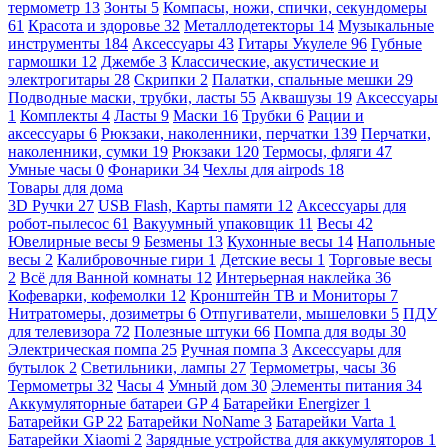
термометр
13
Зонты
5
Компасы, ножи, спички, секундомеры
61
Красота и здоровье
32
Металлодетекторы
14
Музыкальные
инструменты
184
Аксессуары
43
Гитары Укулеле
96
Губные
гармошки
12
Джембе
3
Классические, акустические и
электрогитары
28
Скрипки
2
Палатки, спальные мешки
29
Подводные маски, трубки, ласты
55
Аквашузы
19
Аксессуары
1
Комплекты
4
Ласты
9
Маски
16
Трубки
6
Рации и
аксессуары
6
Рюкзаки, наколенники, перчатки
139
Перчатки,
наколенники, сумки
19
Рюкзаки
120
Термосы, фляги
47
Умные часы
0
Фонарики
34
Чехлы для airpods
18
Товары для дома
3D Ручки
27
USB Flash, Карты памяти
12
Аксессуары для
робот-пылесос
61
Вакуумный упаковщик
11
Весы
42
Ювелирные весы
9
Безмены
13
Кухонные весы
14
Напольные
весы
2
Калибровочные гири
1
Детские весы
1
Торговые весы
2
Всё для Ванной комнаты
12
Интерьерная наклейка
36
Кофеварки, кофемолки
12
Кронштейн ТВ и Мониторы
7
Нитратомеры, дозиметры
6
Отпугиватели, мышеловки
5
ПДУ
для телевизора
72
Полезные штуки
66
Помпа для воды
30
Электрическая помпа
25
Ручная помпа
3
Аксессуары для
бутылок
2
Светильники, лампы
27
Термометры, часы
36
Термометры
32
Часы
4
Умный дом
30
Элементы питания
34
Аккумуляторные батареи GP
4
Батарейки Energizer
1
Батарейки GP
22
Батарейки NoName
3
Батарейки Varta
1
Батарейки Xiaomi
2
Зарядные устройства для аккумуляторов
1