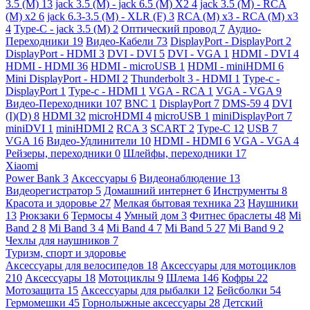
3.5 (M)
13
jack 3.5 (M) - jack 6.5 (M) X2
4
jack 3.5 (M) - RCA
(M) x2
6
jack 6.3-3.5 (M) - XLR (F)
3
RCA (M) x3 - RCA (M) x3
4
Type-C - jack 3.5 (M)
2
Оптический провод
7
Аудио-
Переходники
19
Видео-Кабели
73
DisplayPort - DisplayPort
2
DisplayPort - HDMI
3
DVI - DVI
5
DVI - VGA
1
HDMI - DVI
4
HDMI - HDMI
36
HDMI - microUSB
1
HDMI - miniHDMI
6
Mini DisplayPort - HDMI
2
Thunderbolt 3 - HDMI
1
Type-c -
DisplayPort
1
Type-c - HDMI
1
VGA - RCA
1
VGA - VGA
9
Видео-Переходники
107
BNC
1
DisplayPort
7
DMS-59
4
DVI
(I)(D)
8
HDMI
32
microHDMI
4
microUSB
1
miniDisplayPort
7
miniDVI
1
miniHDMI
2
RCA
3
SCART
2
Type-C
12
USB
7
VGA
16
Видео-Удлинители
10
HDMI - HDMI
6
VGA - VGA
4
Рейзеры, переходники
0
Шлейфы, переходники
17
Xiaomi
Power Bank
3
Аксессуары
6
Видеонаблюдение
13
Видеорегистратор
5
Домашний интернет
6
Инструменты
8
Красота и здоровье
27
Мелкая бытовая техника
23
Наушники
13
Рюкзаки
6
Термосы
4
Умный дом
3
Фитнес браслеты
48
Mi
Band 2
8
Mi Band 3
4
Mi Band 4
7
Mi Band 5
27
Mi Band 9
2
Чехлы для наушников
7
Туризм, спорт и здоровье
Аксессуары для велосипедов
18
Аксессуары для мотоциклов
210
Аксессуары
18
Мотоциклы
9
Шлема
146
Кофры
22
Мотозащита
15
Аксессуары для рыбалки
12
Бейсболки
54
Гермомешки
45
Горнолыжные аксессуары
28
Детский