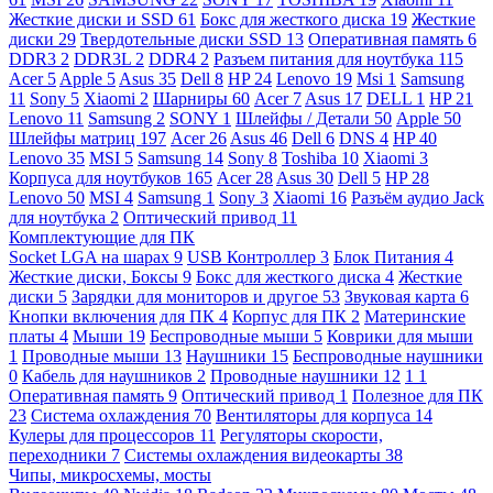
Жесткие диски и SSD
61
Бокс для жесткого диска
19
Жесткие
диски
29
Твердотельные диски SSD
13
Оперативная память
6
DDR3
2
DDR3L
2
DDR4
2
Разъем питания для ноутбука
115
Acer
5
Apple
5
Asus
35
Dell
8
HP
24
Lenovo
19
Msi
1
Samsung
11
Sony
5
Xiaomi
2
Шарниры
60
Acer
7
Asus
17
DELL
1
HP
21
Lenovo
11
Samsung
2
SONY
1
Шлейфы / Детали
50
Apple
50
Шлейфы матриц
197
Acer
26
Asus
46
Dell
6
DNS
4
HP
40
Lenovo
35
MSI
5
Samsung
14
Sony
8
Toshiba
10
Xiaomi
3
Корпуса для ноутбуков
165
Acer
28
Asus
30
Dell
5
HP
28
Lenovo
50
MSI
4
Samsung
1
Sony
3
Xiaomi
16
Разъём аудио Jack
для ноутбука
2
Оптический привод
11
Комплектующие для ПК
Socket LGA на шарах
9
USB Контроллер
3
Блок Питания
4
Жесткие диски, Боксы
9
Бокс для жесткого диска
4
Жесткие
диски
5
Зарядки для мониторов и другое
53
Звуковая карта
6
Кнопки включения для ПК
4
Корпус для ПК
2
Материнские
платы
4
Мыши
19
Беспроводные мыши
5
Коврики для мыши
1
Проводные мыши
13
Наушники
15
Беспроводные наушники
0
Кабель для наушников
2
Проводные наушники
12
1
1
Оперативная память
9
Оптический привод
1
Полезное для ПК
23
Система охлаждения
70
Вентиляторы для корпуса
14
Кулеры для процессоров
11
Регуляторы скорости,
переходники
7
Системы охлаждения видеокарты
38
Чипы, микросхемы, мосты