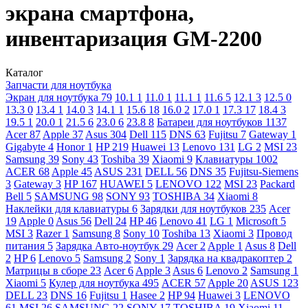
экрана смартфона,
инвентаризация GM-2200
Каталог
Запчасти для ноутбука
Экран для ноутбука
79
10.1
1
11.0
1
11.1
1
11.6
5
12.1
3
12.5
0
13.3
0
13.4
1
14.0
3
14.1
1
15.6
18
16.0
2
17.0
1
17.3
17
18.4
3
19.5
1
20.0
1
21.5
6
23.0
6
23.8
8
Батареи для ноутбуков
1137
Acer
87
Apple
37
Asus
304
Dell
115
DNS
63
Fujitsu
7
Gateway
1
Gigabyte
4
Honor
1
HP
219
Huawei
13
Lenovo
131
LG
2
MSI
23
Samsung
39
Sony
43
Toshiba
39
Xiaomi
9
Клавиатуры
1002
ACER
68
Apple
45
ASUS
231
DELL
56
DNS
35
Fujitsu-Siemens
3
Gateway
3
HP
167
HUAWEI
5
LENOVO
122
MSI
23
Packard
Bell
5
SAMSUNG
98
SONY
93
TOSHIBA
34
Xiaomi
8
Наклейки для клавиатуры
6
Зарядки для ноутбуков
235
Acer
19
Apple
0
Asus
56
Dell
24
HP
46
Lenovo
41
LG
1
Microsoft
5
MSI
3
Razer
1
Samsung
8
Sony
10
Toshiba
13
Xiaomi
3
Провод
питания
5
Зарядка Авто-ноутбук
29
Acer
2
Apple
1
Asus
8
Dell
2
HP
6
Lenovo
5
Samsung
2
Sony
1
Зарядка на квадракоптер
2
Матрицы в сборе
23
Acer
6
Apple
3
Asus
6
Lenovo
2
Samsung
1
Xiaomi
5
Кулер для ноутбука
495
ACER
57
Apple
20
ASUS
123
DELL
23
DNS
16
Fujitsu
1
Hasee
2
HP
94
Huawei
3
LENOVO
61
MSI
26
SAMSUNG
22
SONY
17
TOSHIBA
19
Xiaomi
11