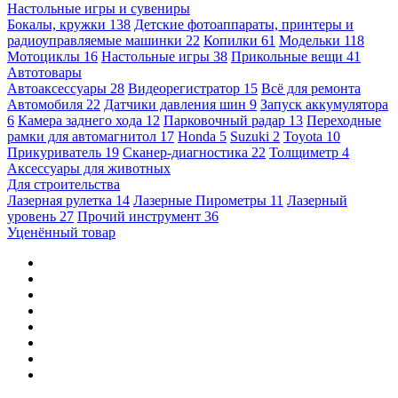
Настольные игры и сувениры
Бокалы, кружки
138
Детские фотоаппараты, принтеры и
радиоуправляемые машинки
22
Копилки
61
Модельки
118
Мотоциклы
16
Настольные игры
38
Прикольные вещи
41
Автотовары
Автоаксессуары
28
Видеорегистратор
15
Всё для ремонта
Автомобиля
22
Датчики давления шин
9
Запуск аккумулятора
6
Камера заднего хода
12
Парковочный радар
13
Переходные
рамки для автомагнитол
17
Honda
5
Suzuki
2
Toyota
10
Прикуриватель
19
Сканер-диагностика
22
Толщиметр
4
Аксессуары для животных
Для строительства
Лазерная рулетка
14
Лазерные Пирометры
11
Лазерный
уровень
27
Прочий инструмент
36
Уценённый товар