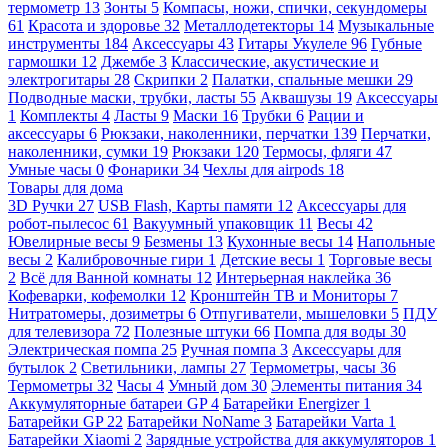
термометр
13
Зонты
5
Компасы, ножи, спички, секундомеры
61
Красота и здоровье
32
Металлодетекторы
14
Музыкальные
инструменты
184
Аксессуары
43
Гитары Укулеле
96
Губные
гармошки
12
Джембе
3
Классические, акустические и
электрогитары
28
Скрипки
2
Палатки, спальные мешки
29
Подводные маски, трубки, ласты
55
Аквашузы
19
Аксессуары
1
Комплекты
4
Ласты
9
Маски
16
Трубки
6
Рации и
аксессуары
6
Рюкзаки, наколенники, перчатки
139
Перчатки,
наколенники, сумки
19
Рюкзаки
120
Термосы, фляги
47
Умные часы
0
Фонарики
34
Чехлы для airpods
18
Товары для дома
3D Ручки
27
USB Flash, Карты памяти
12
Аксессуары для
робот-пылесос
61
Вакуумный упаковщик
11
Весы
42
Ювелирные весы
9
Безмены
13
Кухонные весы
14
Напольные
весы
2
Калибровочные гири
1
Детские весы
1
Торговые весы
2
Всё для Ванной комнаты
12
Интерьерная наклейка
36
Кофеварки, кофемолки
12
Кронштейн ТВ и Мониторы
7
Нитратомеры, дозиметры
6
Отпугиватели, мышеловки
5
ПДУ
для телевизора
72
Полезные штуки
66
Помпа для воды
30
Электрическая помпа
25
Ручная помпа
3
Аксессуары для
бутылок
2
Светильники, лампы
27
Термометры, часы
36
Термометры
32
Часы
4
Умный дом
30
Элементы питания
34
Аккумуляторные батареи GP
4
Батарейки Energizer
1
Батарейки GP
22
Батарейки NoName
3
Батарейки Varta
1
Батарейки Xiaomi
2
Зарядные устройства для аккумуляторов
1