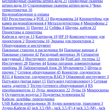
Беспроводные сканеры штрих-кода
21
Проводные сканеры
штрих-кода
16
Стационарные сканеры штрих-кода
3
Чеки,
термоэтикетки
16
Видеонаблюдение и охрана
HD Регистраторы
4
POE
13
Видеокамеры
24
Кронштейны для
камер видеонаблюдения
4
Металлодетекторы
4
Микрофоны
2
Наконечники
31
Прочее
12
Сейфы
4
Шнуры, кабеля
22
Проекторы и принтеры
Кабеля и другое
13
Картридж
19
HP
19
Комплектующие для
проекторов
2
Проекторы
16
Экраны для проекторов
2
Оборудование и инструмент
Паяльные станции и расходники
84
Паяльные ванные
4
Паяльные станции
42
Расходный материал
36
Сепаратор
вакуумный
2
Инструмент, прочее
84
PostCard, тестеры
12
Инструмент
28
Прочее
44
Блоки питания, измерительные
приборы
38
Лабораторный блок
26
Мультиметр
5
Щупы и
прочее
7
Сетевое оборудование
45
Конектор, соеденитель
RJ11
4
Конектор, соеденитель RJ45
9
Обжимной инструмент
3
Патч-корд (витая пара)
15
Патч-корд (оптоволокно)
5
Сетевая
карта, адаптер
5
Тестер (сетевого оборудования)
4
RS
преобразователи
11
Лупа, микроскоп
22
Лупы
16
Микроскопы
6
Осушители воздуха
3
Подсветка телевизора
62
Кабели, шлейфы, переходники
USB Кабеля переходники
36
Аудио конвектор, трансивер
3
Аудио-Кабеля
43
jack 3.5 (M) - jack 3.5 (F)
4
jack 3.5 (M) - jack