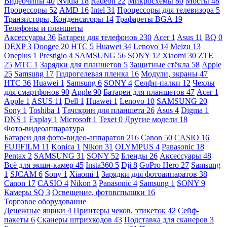
Видеочипы
40
Nvidia
18
Radeon
22
Микросхемы
80
Мосты
48
Процессоры
52
AMD
16
Intel
31
Процессоры для телевизора
5
Транзисторы, Конденсаторы
14
Трафареты BGA
19
Телефоны и планшеты
Аксессуары
36
Батареи для телефонов
230
Acer
1
Asus
11
BQ
0
DEXP
3
Doogee
20
HTC
5
Huawei
34
Lenovo
14
Meizu
13
Oneplus
1
Prestigio
4
SAMSUNG
56
SONY
12
Xiaomi
30
ZTE
25
МТС
1
Зарядки для планшетов
5
Защитные стёкла
58
Apple
25
Samsung
17
Гидрогелевая пленка
16
Модули, экраны
47
HTC
36
Huawei
1
Samsung
6
SONY
4
Селфи-палки
12
Чехлы
для смартфонов
90
Apple
90
Батареи для планшетов
47
Acer
1
Apple
1
ASUS
11
Dell
1
Huawei
1
Lenovo
10
SAMSUNG
20
Sony
1
Toshiba
1
Тачскрин для планшета
26
Asus
4
Digma
1
DNS
1
Explay
1
Microsoft
1
Texet
0
Другие модели
18
Фото-видеоаппаратура
Батареи для фото-видео-аппаратов
216
Canon
50
CASIO
16
FUJIFILM
11
Konica
1
Nikon
31
OLYMPUS
4
Panasonic
18
Pentax
2
SAMSUNG
31
SONY
52
Бленды
26
Аксессуары
48
Всё для экшн-камер
45
Insta360
5
Dji
8
GoPro Hero
27
Samsung
1
SJCAM
6
Sony
1
Xiaomi
1
Зарядки для фотоаппаратов
38
Canon
17
CASIO
4
Nikon
3
Panasonic
4
Samsung
1
SONY
9
Камеры SQ
3
Освещение, фотовспышки
16
Торговое оборудование
Денежные ящики
4
Принтеры чеков, этикеток
42
Сейф-
пакеты
6
Сканеры штрихкодов
43
Подставка для сканеров
3