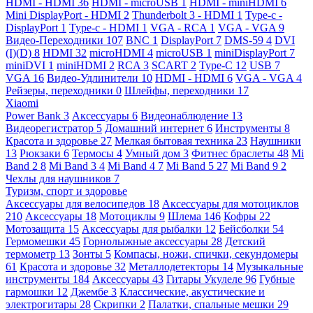
HDMI - HDMI
36
HDMI - microUSB
1
HDMI - miniHDMI
6
Mini DisplayPort - HDMI
2
Thunderbolt 3 - HDMI
1
Type-c -
DisplayPort
1
Type-c - HDMI
1
VGA - RCA
1
VGA - VGA
9
Видео-Переходники
107
BNC
1
DisplayPort
7
DMS-59
4
DVI
(I)(D)
8
HDMI
32
microHDMI
4
microUSB
1
miniDisplayPort
7
miniDVI
1
miniHDMI
2
RCA
3
SCART
2
Type-C
12
USB
7
VGA
16
Видео-Удлинители
10
HDMI - HDMI
6
VGA - VGA
4
Рейзеры, переходники
0
Шлейфы, переходники
17
Xiaomi
Power Bank
3
Аксессуары
6
Видеонаблюдение
13
Видеорегистратор
5
Домашний интернет
6
Инструменты
8
Красота и здоровье
27
Мелкая бытовая техника
23
Наушники
13
Рюкзаки
6
Термосы
4
Умный дом
3
Фитнес браслеты
48
Mi
Band 2
8
Mi Band 3
4
Mi Band 4
7
Mi Band 5
27
Mi Band 9
2
Чехлы для наушников
7
Туризм, спорт и здоровье
Аксессуары для велосипедов
18
Аксессуары для мотоциклов
210
Аксессуары
18
Мотоциклы
9
Шлема
146
Кофры
22
Мотозащита
15
Аксессуары для рыбалки
12
Бейсболки
54
Гермомешки
45
Горнолыжные аксессуары
28
Детский
термометр
13
Зонты
5
Компасы, ножи, спички, секундомеры
61
Красота и здоровье
32
Металлодетекторы
14
Музыкальные
инструменты
184
Аксессуары
43
Гитары Укулеле
96
Губные
гармошки
12
Джембе
3
Классические, акустические и
электрогитары
28
Скрипки
2
Палатки, спальные мешки
29