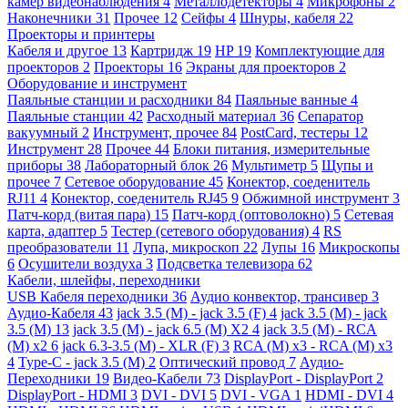
камер видеонаблюдения
4
Металлодетекторы
4
Микрофоны
2
Наконечники
31
Прочее
12
Сейфы
4
Шнуры, кабеля
22
Проекторы и принтеры
Кабеля и другое
13
Картридж
19
HP
19
Комплектующие для
проекторов
2
Проекторы
16
Экраны для проекторов
2
Оборудование и инструмент
Паяльные станции и расходники
84
Паяльные ванные
4
Паяльные станции
42
Расходный материал
36
Сепаратор
вакуумный
2
Инструмент, прочее
84
PostCard, тестеры
12
Инструмент
28
Прочее
44
Блоки питания, измерительные
приборы
38
Лабораторный блок
26
Мультиметр
5
Щупы и
прочее
7
Сетевое оборудование
45
Конектор, соеденитель
RJ11
4
Конектор, соеденитель RJ45
9
Обжимной инструмент
3
Патч-корд (витая пара)
15
Патч-корд (оптоволокно)
5
Сетевая
карта, адаптер
5
Тестер (сетевого оборудования)
4
RS
преобразователи
11
Лупа, микроскоп
22
Лупы
16
Микроскопы
6
Осушители воздуха
3
Подсветка телевизора
62
Кабели, шлейфы, переходники
USB Кабеля переходники
36
Аудио конвектор, трансивер
3
Аудио-Кабеля
43
jack 3.5 (M) - jack 3.5 (F)
4
jack 3.5 (M) - jack
3.5 (M)
13
jack 3.5 (M) - jack 6.5 (M) X2
4
jack 3.5 (M) - RCA
(M) x2
6
jack 6.3-3.5 (M) - XLR (F)
3
RCA (M) x3 - RCA (M) x3
4
Type-C - jack 3.5 (M)
2
Оптический провод
7
Аудио-
Переходники
19
Видео-Кабели
73
DisplayPort - DisplayPort
2
DisplayPort - HDMI
3
DVI - DVI
5
DVI - VGA
1
HDMI - DVI
4