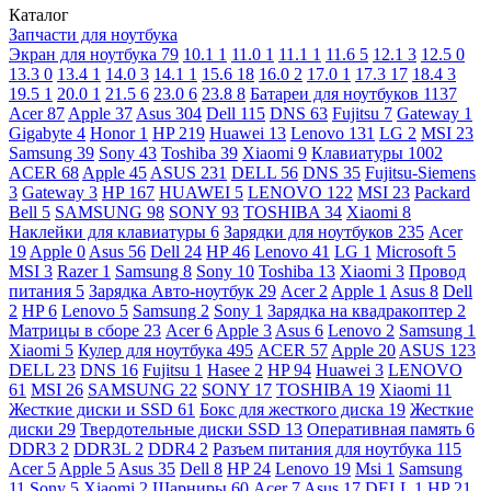
Каталог
Запчасти для ноутбука
Экран для ноутбука
79
10.1
1
11.0
1
11.1
1
11.6
5
12.1
3
12.5
0
13.3
0
13.4
1
14.0
3
14.1
1
15.6
18
16.0
2
17.0
1
17.3
17
18.4
3
19.5
1
20.0
1
21.5
6
23.0
6
23.8
8
Батареи для ноутбуков
1137
Acer
87
Apple
37
Asus
304
Dell
115
DNS
63
Fujitsu
7
Gateway
1
Gigabyte
4
Honor
1
HP
219
Huawei
13
Lenovo
131
LG
2
MSI
23
Samsung
39
Sony
43
Toshiba
39
Xiaomi
9
Клавиатуры
1002
ACER
68
Apple
45
ASUS
231
DELL
56
DNS
35
Fujitsu-Siemens
3
Gateway
3
HP
167
HUAWEI
5
LENOVO
122
MSI
23
Packard
Bell
5
SAMSUNG
98
SONY
93
TOSHIBA
34
Xiaomi
8
Наклейки для клавиатуры
6
Зарядки для ноутбуков
235
Acer
19
Apple
0
Asus
56
Dell
24
HP
46
Lenovo
41
LG
1
Microsoft
5
MSI
3
Razer
1
Samsung
8
Sony
10
Toshiba
13
Xiaomi
3
Провод
питания
5
Зарядка Авто-ноутбук
29
Acer
2
Apple
1
Asus
8
Dell
2
HP
6
Lenovo
5
Samsung
2
Sony
1
Зарядка на квадракоптер
2
Матрицы в сборе
23
Acer
6
Apple
3
Asus
6
Lenovo
2
Samsung
1
Xiaomi
5
Кулер для ноутбука
495
ACER
57
Apple
20
ASUS
123
DELL
23
DNS
16
Fujitsu
1
Hasee
2
HP
94
Huawei
3
LENOVO
61
MSI
26
SAMSUNG
22
SONY
17
TOSHIBA
19
Xiaomi
11
Жесткие диски и SSD
61
Бокс для жесткого диска
19
Жесткие
диски
29
Твердотельные диски SSD
13
Оперативная память
6
DDR3
2
DDR3L
2
DDR4
2
Разъем питания для ноутбука
115
Acer
5
Apple
5
Asus
35
Dell
8
HP
24
Lenovo
19
Msi
1
Samsung
11
Sony
5
Xiaomi
2
Шарниры
60
Acer
7
Asus
17
DELL
1
HP
21