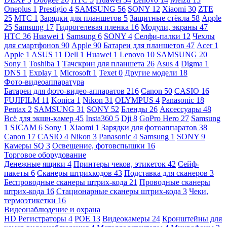
Oneplus
1
Prestigio
4
SAMSUNG
56
SONY
12
Xiaomi
30
ZTE
25
МТС
1
Зарядки для планшетов
5
Защитные стёкла
58
Apple
25
Samsung
17
Гидрогелевая пленка
16
Модули, экраны
47
HTC
36
Huawei
1
Samsung
6
SONY
4
Селфи-палки
12
Чехлы
для смартфонов
90
Apple
90
Батареи для планшетов
47
Acer
1
Apple
1
ASUS
11
Dell
1
Huawei
1
Lenovo
10
SAMSUNG
20
Sony
1
Toshiba
1
Тачскрин для планшета
26
Asus
4
Digma
1
DNS
1
Explay
1
Microsoft
1
Texet
0
Другие модели
18
Фото-видеоаппаратура
Батареи для фото-видео-аппаратов
216
Canon
50
CASIO
16
FUJIFILM
11
Konica
1
Nikon
31
OLYMPUS
4
Panasonic
18
Pentax
2
SAMSUNG
31
SONY
52
Бленды
26
Аксессуары
48
Всё для экшн-камер
45
Insta360
5
Dji
8
GoPro Hero
27
Samsung
1
SJCAM
6
Sony
1
Xiaomi
1
Зарядки для фотоаппаратов
38
Canon
17
CASIO
4
Nikon
3
Panasonic
4
Samsung
1
SONY
9
Камеры SQ
3
Освещение, фотовспышки
16
Торговое оборудование
Денежные ящики
4
Принтеры чеков, этикеток
42
Сейф-
пакеты
6
Сканеры штрихкодов
43
Подставка для сканеров
3
Беспроводные сканеры штрих-кода
21
Проводные сканеры
штрих-кода
16
Стационарные сканеры штрих-кода
3
Чеки,
термоэтикетки
16
Видеонаблюдение и охрана
HD Регистраторы
4
POE
13
Видеокамеры
24
Кронштейны для