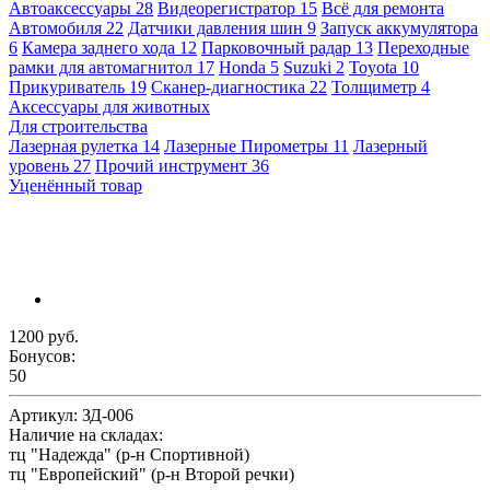
Автоаксессуары
28
Видеорегистратор
15
Всё для ремонта
Автомобиля
22
Датчики давления шин
9
Запуск аккумулятора
6
Камера заднего хода
12
Парковочный радар
13
Переходные
рамки для автомагнитол
17
Honda
5
Suzuki
2
Toyota
10
Прикуриватель
19
Сканер-диагностика
22
Толщиметр
4
Аксессуары для животных
Для строительства
Лазерная рулетка
14
Лазерные Пирометры
11
Лазерный
уровень
27
Прочий инструмент
36
Уценённый товар
1200 руб.
Бонусов:
50
Артикул:
ЗД-006
Наличие на складах:
тц "Надежда" (р-н Спортивной)
тц "Европейский" (р-н Второй речки)