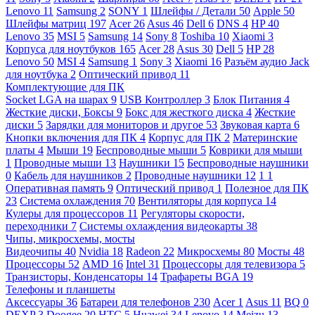
Lenovo
11
Samsung
2
SONY
1
Шлейфы / Детали
50
Apple
50
Шлейфы матриц
197
Acer
26
Asus
46
Dell
6
DNS
4
HP
40
Lenovo
35
MSI
5
Samsung
14
Sony
8
Toshiba
10
Xiaomi
3
Корпуса для ноутбуков
165
Acer
28
Asus
30
Dell
5
HP
28
Lenovo
50
MSI
4
Samsung
1
Sony
3
Xiaomi
16
Разъём аудио Jack
для ноутбука
2
Оптический привод
11
Комплектующие для ПК
Socket LGA на шарах
9
USB Контроллер
3
Блок Питания
4
Жесткие диски, Боксы
9
Бокс для жесткого диска
4
Жесткие
диски
5
Зарядки для мониторов и другое
53
Звуковая карта
6
Кнопки включения для ПК
4
Корпус для ПК
2
Материнские
платы
4
Мыши
19
Беспроводные мыши
5
Коврики для мыши
1
Проводные мыши
13
Наушники
15
Беспроводные наушники
0
Кабель для наушников
2
Проводные наушники
12
1
1
Оперативная память
9
Оптический привод
1
Полезное для ПК
23
Система охлаждения
70
Вентиляторы для корпуса
14
Кулеры для процессоров
11
Регуляторы скорости,
переходники
7
Системы охлаждения видеокарты
38
Чипы, микросхемы, мосты
Видеочипы
40
Nvidia
18
Radeon
22
Микросхемы
80
Мосты
48
Процессоры
52
AMD
16
Intel
31
Процессоры для телевизора
5
Транзисторы, Конденсаторы
14
Трафареты BGA
19
Телефоны и планшеты
Аксессуары
36
Батареи для телефонов
230
Acer
1
Asus
11
BQ
0
DEXP
3
Doogee
20
HTC
5
Huawei
34
Lenovo
14
Meizu
13