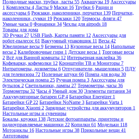
Подводные маски, трубки, ласты
55
Аквашузы
19
Аксессуары
1
Комплекты
4
Ласты
9
Маски
16
Трубки
6
Рации и
аксессуары
6
Рюкзаки, наколенники, перчатки
139
Перчатки,
наколенники, сумки
19
Рюкзаки
120
Термосы, фляги
47
Умные часы
0
Фонарики
34
Чехлы для airpods
18
Товары для дома
3D Ручки
27
USB Flash, Карты памяти
12
Аксессуары для
робот-пылесос
61
Вакуумный упаковщик
11
Весы
42
Ювелирные весы
9
Безмены
13
Кухонные весы
14
Напольные
весы
2
Калибровочные гири
1
Детские весы
1
Торговые весы
2
Всё для Ванной комнаты
12
Интерьерная наклейка
36
Кофеварки, кофемолки
12
Кронштейн ТВ и Мониторы
7
Нитратомеры, дозиметры
6
Отпугиватели, мышеловки
5
ПДУ
для телевизора
72
Полезные штуки
66
Помпа для воды
30
Электрическая помпа
25
Ручная помпа
3
Аксессуары для
бутылок
2
Светильники, лампы
27
Термометры, часы
36
Термометры
32
Часы
4
Умный дом
30
Элементы питания
34
Аккумуляторные батареи GP
4
Батарейки Energizer
1
Батарейки GP
22
Батарейки NoName
3
Батарейки Varta
1
Батарейки Xiaomi
2
Зарядные устройства для аккумуляторов
1
Настольные игры и сувениры
Бокалы, кружки
138
Детские фотоаппараты, принтеры и
радиоуправляемые машинки
22
Копилки
61
Модельки
118
Мотоциклы
16
Настольные игры
38
Прикольные вещи
41
Автотовары