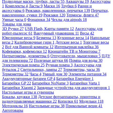
Подводные маски, трубки, ласты
55
Аквашузы
19
Аксессуары
1
Комплекты
4
Ласты
9
Маски
16
Трубки
6
Рации и
аксессуары
6
Рюкзаки, наколенники, перчатки
139
Перчатки,
наколенники, сумки
19
Рюкзаки
120
Термосы, фляги
47
Умные часы
0
Фонарики
34
Чехлы для airpods
18
Товары для дома
3D Ручки
27
USB Flash, Карты памяти
12
Аксессуары для
робот-пылесос
61
Вакуумный упаковщик
11
Весы
42
Ювелирные весы
9
Безмены
13
Кухонные весы
14
Напольные
весы
2
Калибровочные гири
1
Детские весы
1
Торговые весы
2
Всё для Ванной комнаты
12
Интерьерная наклейка
36
Кофеварки, кофемолки
12
Кронштейн ТВ и Мониторы
7
Нитратомеры, дозиметры
6
Отпугиватели, мышеловки
5
ПДУ
для телевизора
72
Полезные штуки
66
Помпа для воды
30
Электрическая помпа
25
Ручная помпа
3
Аксессуары для
бутылок
2
Светильники, лампы
27
Термометры, часы
36
Термометры
32
Часы
4
Умный дом
30
Элементы питания
34
Аккумуляторные батареи GP
4
Батарейки Energizer
1
Батарейки GP
22
Батарейки NoName
3
Батарейки Varta
1
Батарейки Xiaomi
2
Зарядные устройства для аккумуляторов
1
Настольные игры и сувениры
Бокалы, кружки
138
Детские фотоаппараты, принтеры и
радиоуправляемые машинки
22
Копилки
61
Модельки
118
Мотоциклы
16
Настольные игры
38
Прикольные вещи
41
Автотовары