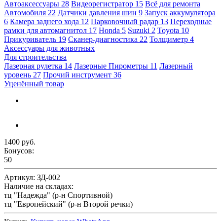
Автоаксессуары
28
Видеорегистратор
15
Всё для ремонта
Автомобиля
22
Датчики давления шин
9
Запуск аккумулятора
6
Камера заднего хода
12
Парковочный радар
13
Переходные
рамки для автомагнитол
17
Honda
5
Suzuki
2
Toyota
10
Прикуриватель
19
Сканер-диагностика
22
Толщиметр
4
Аксессуары для животных
Для строительства
Лазерная рулетка
14
Лазерные Пирометры
11
Лазерный
уровень
27
Прочий инструмент
36
Уценённый товар
1400 руб.
Бонусов:
50
Артикул:
ЗД-002
Наличие на складах:
тц "Надежда" (р-н Спортивной)
тц "Европейский" (р-н Второй речки)