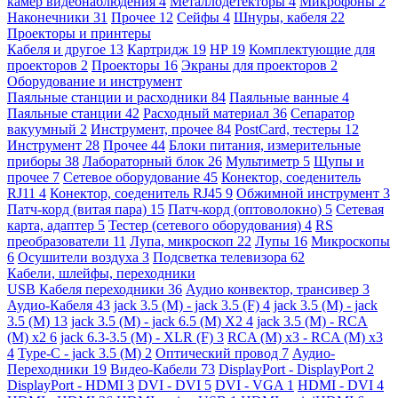
камер видеонаблюдения
4
Металлодетекторы
4
Микрофоны
2
Наконечники
31
Прочее
12
Сейфы
4
Шнуры, кабеля
22
Проекторы и принтеры
Кабеля и другое
13
Картридж
19
HP
19
Комплектующие для
проекторов
2
Проекторы
16
Экраны для проекторов
2
Оборудование и инструмент
Паяльные станции и расходники
84
Паяльные ванные
4
Паяльные станции
42
Расходный материал
36
Сепаратор
вакуумный
2
Инструмент, прочее
84
PostCard, тестеры
12
Инструмент
28
Прочее
44
Блоки питания, измерительные
приборы
38
Лабораторный блок
26
Мультиметр
5
Щупы и
прочее
7
Сетевое оборудование
45
Конектор, соеденитель
RJ11
4
Конектор, соеденитель RJ45
9
Обжимной инструмент
3
Патч-корд (витая пара)
15
Патч-корд (оптоволокно)
5
Сетевая
карта, адаптер
5
Тестер (сетевого оборудования)
4
RS
преобразователи
11
Лупа, микроскоп
22
Лупы
16
Микроскопы
6
Осушители воздуха
3
Подсветка телевизора
62
Кабели, шлейфы, переходники
USB Кабеля переходники
36
Аудио конвектор, трансивер
3
Аудио-Кабеля
43
jack 3.5 (M) - jack 3.5 (F)
4
jack 3.5 (M) - jack
3.5 (M)
13
jack 3.5 (M) - jack 6.5 (M) X2
4
jack 3.5 (M) - RCA
(M) x2
6
jack 6.3-3.5 (M) - XLR (F)
3
RCA (M) x3 - RCA (M) x3
4
Type-C - jack 3.5 (M)
2
Оптический провод
7
Аудио-
Переходники
19
Видео-Кабели
73
DisplayPort - DisplayPort
2
DisplayPort - HDMI
3
DVI - DVI
5
DVI - VGA
1
HDMI - DVI
4