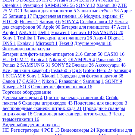
Oneplus
1
Prestigio
4
SAMSUNG
56
SONY
12
Xiaomi
30
ZTE
25
МТС
1
Зарядки для планшетов
5
Защитные стёкла
58
Apple
25
Samsung
17
Гидрогелевая пленка
16
Модули, экраны
47
HTC
36
Huawei
1
Samsung
6
SONY
4
Селфи-палки
12
Чехлы
для смартфонов
90
Apple
90
Батареи для планшетов
47
Acer
1
Apple
1
ASUS
11
Dell
1
Huawei
1
Lenovo
10
SAMSUNG
20
Sony
1
Toshiba
1
Тачскрин для планшета
26
Asus
4
Digma
1
DNS
1
Explay
1
Microsoft
1
Texet
0
Другие модели
18
Фото-видеоаппаратура
Батареи для фото-видео-аппаратов
216
Canon
50
CASIO
16
FUJIFILM
11
Konica
1
Nikon
31
OLYMPUS
4
Panasonic
18
Pentax
2
SAMSUNG
31
SONY
52
Бленды
26
Аксессуары
48
Всё для экшн-камер
45
Insta360
5
Dji
8
GoPro Hero
27
Samsung
1
SJCAM
6
Sony
1
Xiaomi
1
Зарядки для фотоаппаратов
38
Canon
17
CASIO
4
Nikon
3
Panasonic
4
Samsung
1
SONY
9
Камеры SQ
3
Освещение, фотовспышки
16
Торговое оборудование
Денежные ящики
4
Принтеры чеков, этикеток
42
Сейф-
пакеты
6
Сканеры штрихкодов
43
Подставка для сканеров
3
Беспроводные сканеры штрих-кода
21
Проводные сканеры
штрих-кода
16
Стационарные сканеры штрих-кода
3
Чеки,
термоэтикетки
16
Видеонаблюдение и охрана
HD Регистраторы
4
POE
13
Видеокамеры
24
Кронштейны для