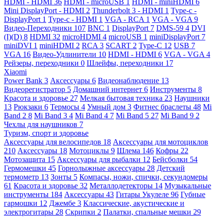
HDMI - HDMI
36
HDMI - microUSB
1
HDMI - miniHDMI
6
Mini DisplayPort - HDMI
2
Thunderbolt 3 - HDMI
1
Type-c -
DisplayPort
1
Type-c - HDMI
1
VGA - RCA
1
VGA - VGA
9
Видео-Переходники
107
BNC
1
DisplayPort
7
DMS-59
4
DVI
(I)(D)
8
HDMI
32
microHDMI
4
microUSB
1
miniDisplayPort
7
miniDVI
1
miniHDMI
2
RCA
3
SCART
2
Type-C
12
USB
7
VGA
16
Видео-Удлинители
10
HDMI - HDMI
6
VGA - VGA
4
Рейзеры, переходники
0
Шлейфы, переходники
17
Xiaomi
Power Bank
3
Аксессуары
6
Видеонаблюдение
13
Видеорегистратор
5
Домашний интернет
6
Инструменты
8
Красота и здоровье
27
Мелкая бытовая техника
23
Наушники
13
Рюкзаки
6
Термосы
4
Умный дом
3
Фитнес браслеты
48
Mi
Band 2
8
Mi Band 3
4
Mi Band 4
7
Mi Band 5
27
Mi Band 9
2
Чехлы для наушников
7
Туризм, спорт и здоровье
Аксессуары для велосипедов
18
Аксессуары для мотоциклов
210
Аксессуары
18
Мотоциклы
9
Шлема
146
Кофры
22
Мотозащита
15
Аксессуары для рыбалки
12
Бейсболки
54
Гермомешки
45
Горнолыжные аксессуары
28
Детский
термометр
13
Зонты
5
Компасы, ножи, спички, секундомеры
61
Красота и здоровье
32
Металлодетекторы
14
Музыкальные
инструменты
184
Аксессуары
43
Гитары Укулеле
96
Губные
гармошки
12
Джембе
3
Классические, акустические и
электрогитары
28
Скрипки
2
Палатки, спальные мешки
29