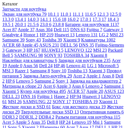
Каталог
Запчасти для ноутбука
Экран для ноутбука
79
10.1
1
11.0
1
11.1
1
11.6
5
12.1
3
12.5
0
13.3
0
13.4
1
14.0
3
14.1
1
15.6
18
16.0
2
17.0
1
17.3
17
18.4
3
19.5
1
20.0
1
21.5
6
23.0
6
23.8
8
Батареи для ноутбуков
1137
Acer
87
Apple
37
Asus
304
Dell
115
DNS
63
Fujitsu
7
Gateway
1
Gigabyte
4
Honor
1
HP
219
Huawei
13
Lenovo
131
LG
2
MSI
23
Samsung
39
Sony
43
Toshiba
39
Xiaomi
9
Клавиатуры
1002
ACER
68
Apple
45
ASUS
231
DELL
56
DNS
35
Fujitsu-Siemens
3
Gateway
3
HP
167
HUAWEI
5
LENOVO
122
MSI
23
Packard
Bell
5
SAMSUNG
98
SONY
93
TOSHIBA
34
Xiaomi
8
Наклейки для клавиатуры
6
Зарядки для ноутбуков
235
Acer
19
Apple
0
Asus
56
Dell
24
HP
46
Lenovo
41
LG
1
Microsoft
5
MSI
3
Razer
1
Samsung
8
Sony
10
Toshiba
13
Xiaomi
3
Провод
питания
5
Зарядка Авто-ноутбук
29
Acer
2
Apple
1
Asus
8
Dell
2
HP
6
Lenovo
5
Samsung
2
Sony
1
Зарядка на квадракоптер
2
Матрицы в сборе
23
Acer
6
Apple
3
Asus
6
Lenovo
2
Samsung
1
Xiaomi
5
Кулер для ноутбука
495
ACER
57
Apple
20
ASUS
123
DELL
23
DNS
16
Fujitsu
1
Hasee
2
HP
94
Huawei
3
LENOVO
61
MSI
26
SAMSUNG
22
SONY
17
TOSHIBA
19
Xiaomi
11
Жесткие диски и SSD
61
Бокс для жесткого диска
19
Жесткие
диски
29
Твердотельные диски SSD
13
Оперативная память
6
DDR3
2
DDR3L
2
DDR4
2
Разъем питания для ноутбука
115
Acer
5
Apple
5
Asus
35
Dell
8
HP
24
Lenovo
19
Msi
1
Samsung
11
Sony
5
Xiaomi
2
Шарниры
60
Acer
7
Asus
17
DELL
1
HP
21