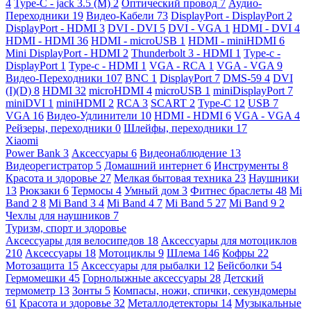
4
Type-C - jack 3.5 (M)
2
Оптический провод
7
Аудио-
Переходники
19
Видео-Кабели
73
DisplayPort - DisplayPort
2
DisplayPort - HDMI
3
DVI - DVI
5
DVI - VGA
1
HDMI - DVI
4
HDMI - HDMI
36
HDMI - microUSB
1
HDMI - miniHDMI
6
Mini DisplayPort - HDMI
2
Thunderbolt 3 - HDMI
1
Type-c -
DisplayPort
1
Type-c - HDMI
1
VGA - RCA
1
VGA - VGA
9
Видео-Переходники
107
BNC
1
DisplayPort
7
DMS-59
4
DVI
(I)(D)
8
HDMI
32
microHDMI
4
microUSB
1
miniDisplayPort
7
miniDVI
1
miniHDMI
2
RCA
3
SCART
2
Type-C
12
USB
7
VGA
16
Видео-Удлинители
10
HDMI - HDMI
6
VGA - VGA
4
Рейзеры, переходники
0
Шлейфы, переходники
17
Xiaomi
Power Bank
3
Аксессуары
6
Видеонаблюдение
13
Видеорегистратор
5
Домашний интернет
6
Инструменты
8
Красота и здоровье
27
Мелкая бытовая техника
23
Наушники
13
Рюкзаки
6
Термосы
4
Умный дом
3
Фитнес браслеты
48
Mi
Band 2
8
Mi Band 3
4
Mi Band 4
7
Mi Band 5
27
Mi Band 9
2
Чехлы для наушников
7
Туризм, спорт и здоровье
Аксессуары для велосипедов
18
Аксессуары для мотоциклов
210
Аксессуары
18
Мотоциклы
9
Шлема
146
Кофры
22
Мотозащита
15
Аксессуары для рыбалки
12
Бейсболки
54
Гермомешки
45
Горнолыжные аксессуары
28
Детский
термометр
13
Зонты
5
Компасы, ножи, спички, секундомеры
61
Красота и здоровье
32
Металлодетекторы
14
Музыкальные