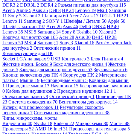
DDR3
2
DDR3L
2
DDR4
2
Разъем питания для ноутбука
115
Acer
5
Apple
5
Asus
35
Dell
8
HP
24
Lenovo
19
Msi
1
Samsung
11
Sony
5
Xiaomi
2
Шарниры
60
Acer
7
Asus
17
DELL
1
HP
21
Lenovo
11
Samsung
2
SONY
1
Шлейфы / Детали
50
Apple
50
Шлейфы матриц
197
Acer
26
Asus
46
Dell
6
DNS
4
HP
40
Lenovo
35
MSI
5
Samsung
14
Sony
8
Toshiba
10
Xiaomi
3
Корпуса для ноутбуков
165
Acer
28
Asus
30
Dell
5
HP
28
Lenovo
50
MSI
4
Samsung
1
Sony
3
Xiaomi
16
Разъём аудио Jack
для ноутбука
2
Оптический привод
11
Комплектующие для ПК
Socket LGA на шарах
9
USB Контроллер
3
Блок Питания
4
Жесткие диски, Боксы
9
Бокс для жесткого диска
4
Жесткие
диски
5
Зарядки для мониторов и другое
53
Звуковая карта
6
Кнопки включения для ПК
4
Корпус для ПК
2
Материнские
платы
4
Мыши
19
Беспроводные мыши
5
Коврики для мыши
1
Проводные мыши
13
Наушники
15
Беспроводные наушники
0
Кабель для наушников
2
Проводные наушники
12
1
1
Оперативная память
9
Оптический привод
1
Полезное для ПК
23
Система охлаждения
70
Вентиляторы для корпуса
14
Кулеры для процессоров
11
Регуляторы скорости,
переходники
7
Системы охлаждения видеокарты
38
Чипы, микросхемы, мосты
Видеочипы
40
Nvidia
18
Radeon
22
Микросхемы
80
Мосты
48
Процессоры
52
AMD
16
Intel
31
Процессоры для телевизора
5