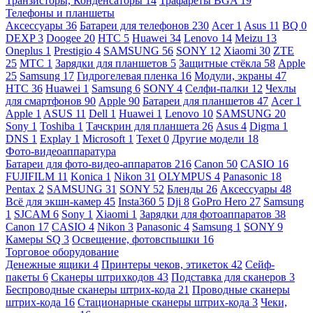
Транзисторы, Конденсаторы
14
Трафареты BGA
19
Телефоны и планшеты
Аксессуары
36
Батареи для телефонов
230
Acer
1
Asus
11
BQ
0
DEXP
3
Doogee
20
HTC
5
Huawei
34
Lenovo
14
Meizu
13
Oneplus
1
Prestigio
4
SAMSUNG
56
SONY
12
Xiaomi
30
ZTE
25
МТС
1
Зарядки для планшетов
5
Защитные стёкла
58
Apple
25
Samsung
17
Гидрогелевая пленка
16
Модули, экраны
47
HTC
36
Huawei
1
Samsung
6
SONY
4
Селфи-палки
12
Чехлы
для смартфонов
90
Apple
90
Батареи для планшетов
47
Acer
1
Apple
1
ASUS
11
Dell
1
Huawei
1
Lenovo
10
SAMSUNG
20
Sony
1
Toshiba
1
Тачскрин для планшета
26
Asus
4
Digma
1
DNS
1
Explay
1
Microsoft
1
Texet
0
Другие модели
18
Фото-видеоаппаратура
Батареи для фото-видео-аппаратов
216
Canon
50
CASIO
16
FUJIFILM
11
Konica
1
Nikon
31
OLYMPUS
4
Panasonic
18
Pentax
2
SAMSUNG
31
SONY
52
Бленды
26
Аксессуары
48
Всё для экшн-камер
45
Insta360
5
Dji
8
GoPro Hero
27
Samsung
1
SJCAM
6
Sony
1
Xiaomi
1
Зарядки для фотоаппаратов
38
Canon
17
CASIO
4
Nikon
3
Panasonic
4
Samsung
1
SONY
9
Камеры SQ
3
Освещение, фотовспышки
16
Торговое оборудование
Денежные ящики
4
Принтеры чеков, этикеток
42
Сейф-
пакеты
6
Сканеры штрихкодов
43
Подставка для сканеров
3
Беспроводные сканеры штрих-кода
21
Проводные сканеры
штрих-кода
16
Стационарные сканеры штрих-кода
3
Чеки,