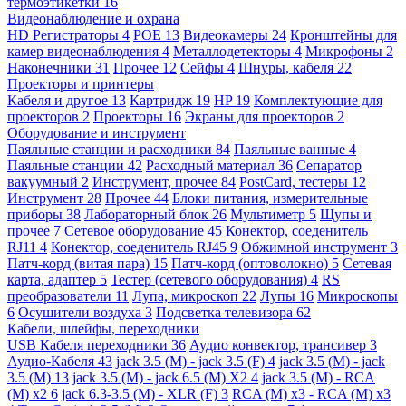
термоэтикетки
16
Видеонаблюдение и охрана
HD Регистраторы
4
POE
13
Видеокамеры
24
Кронштейны для
камер видеонаблюдения
4
Металлодетекторы
4
Микрофоны
2
Наконечники
31
Прочее
12
Сейфы
4
Шнуры, кабеля
22
Проекторы и принтеры
Кабеля и другое
13
Картридж
19
HP
19
Комплектующие для
проекторов
2
Проекторы
16
Экраны для проекторов
2
Оборудование и инструмент
Паяльные станции и расходники
84
Паяльные ванные
4
Паяльные станции
42
Расходный материал
36
Сепаратор
вакуумный
2
Инструмент, прочее
84
PostCard, тестеры
12
Инструмент
28
Прочее
44
Блоки питания, измерительные
приборы
38
Лабораторный блок
26
Мультиметр
5
Щупы и
прочее
7
Сетевое оборудование
45
Конектор, соеденитель
RJ11
4
Конектор, соеденитель RJ45
9
Обжимной инструмент
3
Патч-корд (витая пара)
15
Патч-корд (оптоволокно)
5
Сетевая
карта, адаптер
5
Тестер (сетевого оборудования)
4
RS
преобразователи
11
Лупа, микроскоп
22
Лупы
16
Микроскопы
6
Осушители воздуха
3
Подсветка телевизора
62
Кабели, шлейфы, переходники
USB Кабеля переходники
36
Аудио конвектор, трансивер
3
Аудио-Кабеля
43
jack 3.5 (M) - jack 3.5 (F)
4
jack 3.5 (M) - jack
3.5 (M)
13
jack 3.5 (M) - jack 6.5 (M) X2
4
jack 3.5 (M) - RCA
(M) x2
6
jack 6.3-3.5 (M) - XLR (F)
3
RCA (M) x3 - RCA (M) x3