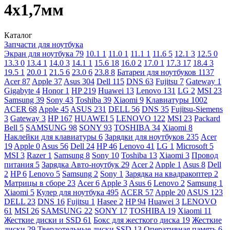
4x1,7мм
Каталог
Запчасти для ноутбука
Экран для ноутбука
79
10.1
1
11.0
1
11.1
1
11.6
5
12.1
3
12.5
0
13.3
0
13.4
1
14.0
3
14.1
1
15.6
18
16.0
2
17.0
1
17.3
17
18.4
3
19.5
1
20.0
1
21.5
6
23.0
6
23.8
8
Батареи для ноутбуков
1137
Acer
87
Apple
37
Asus
304
Dell
115
DNS
63
Fujitsu
7
Gateway
1
Gigabyte
4
Honor
1
HP
219
Huawei
13
Lenovo
131
LG
2
MSI
23
Samsung
39
Sony
43
Toshiba
39
Xiaomi
9
Клавиатуры
1002
ACER
68
Apple
45
ASUS
231
DELL
56
DNS
35
Fujitsu-Siemens
3
Gateway
3
HP
167
HUAWEI
5
LENOVO
122
MSI
23
Packard
Bell
5
SAMSUNG
98
SONY
93
TOSHIBA
34
Xiaomi
8
Наклейки для клавиатуры
6
Зарядки для ноутбуков
235
Acer
19
Apple
0
Asus
56
Dell
24
HP
46
Lenovo
41
LG
1
Microsoft
5
MSI
3
Razer
1
Samsung
8
Sony
10
Toshiba
13
Xiaomi
3
Провод
питания
5
Зарядка Авто-ноутбук
29
Acer
2
Apple
1
Asus
8
Dell
2
HP
6
Lenovo
5
Samsung
2
Sony
1
Зарядка на квадракоптер
2
Матрицы в сборе
23
Acer
6
Apple
3
Asus
6
Lenovo
2
Samsung
1
Xiaomi
5
Кулер для ноутбука
495
ACER
57
Apple
20
ASUS
123
DELL
23
DNS
16
Fujitsu
1
Hasee
2
HP
94
Huawei
3
LENOVO
61
MSI
26
SAMSUNG
22
SONY
17
TOSHIBA
19
Xiaomi
11
Жесткие диски и SSD
61
Бокс для жесткого диска
19
Жесткие
диски
29
Твердотельные диски SSD
13
Оперативная память
6