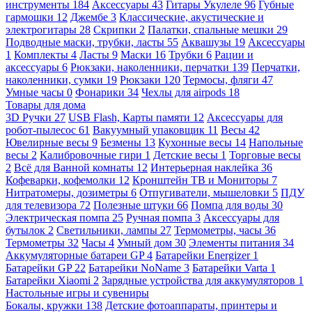
инструменты
184
Аксессуары
43
Гитары Укулеле
96
Губные
гармошки
12
Джембе
3
Классические, акустические и
электрогитары
28
Скрипки
2
Палатки, спальные мешки
29
Подводные маски, трубки, ласты
55
Аквашузы
19
Аксессуары
1
Комплекты
4
Ласты
9
Маски
16
Трубки
6
Рации и
аксессуары
6
Рюкзаки, наколенники, перчатки
139
Перчатки,
наколенники, сумки
19
Рюкзаки
120
Термосы, фляги
47
Умные часы
0
Фонарики
34
Чехлы для airpods
18
Товары для дома
3D Ручки
27
USB Flash, Карты памяти
12
Аксессуары для
робот-пылесос
61
Вакуумный упаковщик
11
Весы
42
Ювелирные весы
9
Безмены
13
Кухонные весы
14
Напольные
весы
2
Калибровочные гири
1
Детские весы
1
Торговые весы
2
Всё для Ванной комнаты
12
Интерьерная наклейка
36
Кофеварки, кофемолки
12
Кронштейн ТВ и Мониторы
7
Нитратомеры, дозиметры
6
Отпугиватели, мышеловки
5
ПДУ
для телевизора
72
Полезные штуки
66
Помпа для воды
30
Электрическая помпа
25
Ручная помпа
3
Аксессуары для
бутылок
2
Светильники, лампы
27
Термометры, часы
36
Термометры
32
Часы
4
Умный дом
30
Элементы питания
34
Аккумуляторные батареи GP
4
Батарейки Energizer
1
Батарейки GP
22
Батарейки NoName
3
Батарейки Varta
1
Батарейки Xiaomi
2
Зарядные устройства для аккумуляторов
1
Настольные игры и сувениры
Бокалы, кружки
138
Детские фотоаппараты, принтеры и