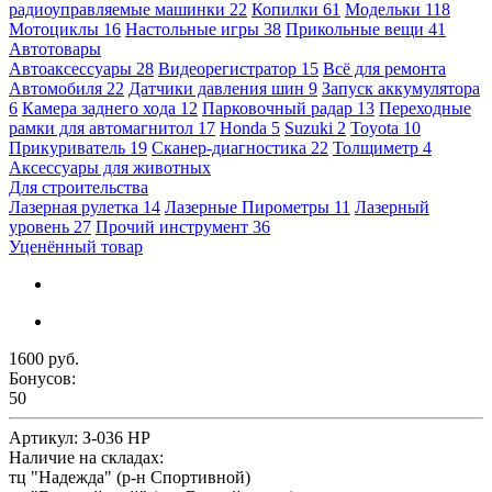
радиоуправляемые машинки
22
Копилки
61
Модельки
118
Мотоциклы
16
Настольные игры
38
Прикольные вещи
41
Автотовары
Автоаксессуары
28
Видеорегистратор
15
Всё для ремонта
Автомобиля
22
Датчики давления шин
9
Запуск аккумулятора
6
Камера заднего хода
12
Парковочный радар
13
Переходные
рамки для автомагнитол
17
Honda
5
Suzuki
2
Toyota
10
Прикуриватель
19
Сканер-диагностика
22
Толщиметр
4
Аксессуары для животных
Для строительства
Лазерная рулетка
14
Лазерные Пирометры
11
Лазерный
уровень
27
Прочий инструмент
36
Уценённый товар
1600 руб.
Бонусов:
50
Артикул:
З-036 HP
Наличие на складах:
тц "Надежда" (р-н Спортивной)