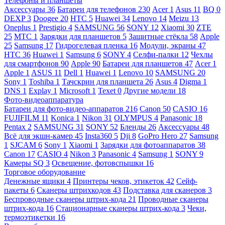
Телефоны и планшеты
Аксессуары
36
Батареи для телефонов
230
Acer
1
Asus
11
BQ
0
DEXP
3
Doogee
20
HTC
5
Huawei
34
Lenovo
14
Meizu
13
Oneplus
1
Prestigio
4
SAMSUNG
56
SONY
12
Xiaomi
30
ZTE
25
МТС
1
Зарядки для планшетов
5
Защитные стёкла
58
Apple
25
Samsung
17
Гидрогелевая пленка
16
Модули, экраны
47
HTC
36
Huawei
1
Samsung
6
SONY
4
Селфи-палки
12
Чехлы
для смартфонов
90
Apple
90
Батареи для планшетов
47
Acer
1
Apple
1
ASUS
11
Dell
1
Huawei
1
Lenovo
10
SAMSUNG
20
Sony
1
Toshiba
1
Тачскрин для планшета
26
Asus
4
Digma
1
DNS
1
Explay
1
Microsoft
1
Texet
0
Другие модели
18
Фото-видеоаппаратура
Батареи для фото-видео-аппаратов
216
Canon
50
CASIO
16
FUJIFILM
11
Konica
1
Nikon
31
OLYMPUS
4
Panasonic
18
Pentax
2
SAMSUNG
31
SONY
52
Бленды
26
Аксессуары
48
Всё для экшн-камер
45
Insta360
5
Dji
8
GoPro Hero
27
Samsung
1
SJCAM
6
Sony
1
Xiaomi
1
Зарядки для фотоаппаратов
38
Canon
17
CASIO
4
Nikon
3
Panasonic
4
Samsung
1
SONY
9
Камеры SQ
3
Освещение, фотовспышки
16
Торговое оборудование
Денежные ящики
4
Принтеры чеков, этикеток
42
Сейф-
пакеты
6
Сканеры штрихкодов
43
Подставка для сканеров
3
Беспроводные сканеры штрих-кода
21
Проводные сканеры
штрих-кода
16
Стационарные сканеры штрих-кода
3
Чеки,
термоэтикетки
16