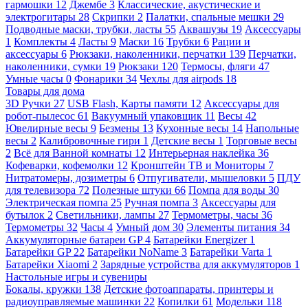
гармошки
12
Джембе
3
Классические, акустические и
электрогитары
28
Скрипки
2
Палатки, спальные мешки
29
Подводные маски, трубки, ласты
55
Аквашузы
19
Аксессуары
1
Комплекты
4
Ласты
9
Маски
16
Трубки
6
Рации и
аксессуары
6
Рюкзаки, наколенники, перчатки
139
Перчатки,
наколенники, сумки
19
Рюкзаки
120
Термосы, фляги
47
Умные часы
0
Фонарики
34
Чехлы для airpods
18
Товары для дома
3D Ручки
27
USB Flash, Карты памяти
12
Аксессуары для
робот-пылесос
61
Вакуумный упаковщик
11
Весы
42
Ювелирные весы
9
Безмены
13
Кухонные весы
14
Напольные
весы
2
Калибровочные гири
1
Детские весы
1
Торговые весы
2
Всё для Ванной комнаты
12
Интерьерная наклейка
36
Кофеварки, кофемолки
12
Кронштейн ТВ и Мониторы
7
Нитратомеры, дозиметры
6
Отпугиватели, мышеловки
5
ПДУ
для телевизора
72
Полезные штуки
66
Помпа для воды
30
Электрическая помпа
25
Ручная помпа
3
Аксессуары для
бутылок
2
Светильники, лампы
27
Термометры, часы
36
Термометры
32
Часы
4
Умный дом
30
Элементы питания
34
Аккумуляторные батареи GP
4
Батарейки Energizer
1
Батарейки GP
22
Батарейки NoName
3
Батарейки Varta
1
Батарейки Xiaomi
2
Зарядные устройства для аккумуляторов
1
Настольные игры и сувениры
Бокалы, кружки
138
Детские фотоаппараты, принтеры и
радиоуправляемые машинки
22
Копилки
61
Модельки
118