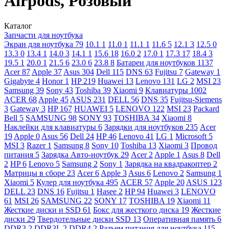
Airpods, Розовый
Каталог
Запчасти для ноутбука
Экран для ноутбука
79
10.1
1
11.0
1
11.1
1
11.6
5
12.1
3
12.5
0
13.3
0
13.4
1
14.0
3
14.1
1
15.6
18
16.0
2
17.0
1
17.3
17
18.4
3
19.5
1
20.0
1
21.5
6
23.0
6
23.8
8
Батареи для ноутбуков
1137
Acer
87
Apple
37
Asus
304
Dell
115
DNS
63
Fujitsu
7
Gateway
1
Gigabyte
4
Honor
1
HP
219
Huawei
13
Lenovo
131
LG
2
MSI
23
Samsung
39
Sony
43
Toshiba
39
Xiaomi
9
Клавиатуры
1002
ACER
68
Apple
45
ASUS
231
DELL
56
DNS
35
Fujitsu-Siemens
3
Gateway
3
HP
167
HUAWEI
5
LENOVO
122
MSI
23
Packard
Bell
5
SAMSUNG
98
SONY
93
TOSHIBA
34
Xiaomi
8
Наклейки для клавиатуры
6
Зарядки для ноутбуков
235
Acer
19
Apple
0
Asus
56
Dell
24
HP
46
Lenovo
41
LG
1
Microsoft
5
MSI
3
Razer
1
Samsung
8
Sony
10
Toshiba
13
Xiaomi
3
Провод
питания
5
Зарядка Авто-ноутбук
29
Acer
2
Apple
1
Asus
8
Dell
2
HP
6
Lenovo
5
Samsung
2
Sony
1
Зарядка на квадракоптер
2
Матрицы в сборе
23
Acer
6
Apple
3
Asus
6
Lenovo
2
Samsung
1
Xiaomi
5
Кулер для ноутбука
495
ACER
57
Apple
20
ASUS
123
DELL
23
DNS
16
Fujitsu
1
Hasee
2
HP
94
Huawei
3
LENOVO
61
MSI
26
SAMSUNG
22
SONY
17
TOSHIBA
19
Xiaomi
11
Жесткие диски и SSD
61
Бокс для жесткого диска
19
Жесткие
диски
29
Твердотельные диски SSD
13
Оперативная память
6
DDR3
2
DDR3L
2
DDR4
2
Разъем питания для ноутбука
115