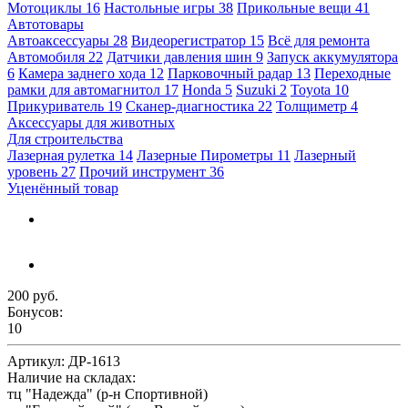
Мотоциклы
16
Настольные игры
38
Прикольные вещи
41
Автотовары
Автоаксессуары
28
Видеорегистратор
15
Всё для ремонта
Автомобиля
22
Датчики давления шин
9
Запуск аккумулятора
6
Камера заднего хода
12
Парковочный радар
13
Переходные
рамки для автомагнитол
17
Honda
5
Suzuki
2
Toyota
10
Прикуриватель
19
Сканер-диагностика
22
Толщиметр
4
Аксессуары для животных
Для строительства
Лазерная рулетка
14
Лазерные Пирометры
11
Лазерный
уровень
27
Прочий инструмент
36
Уценённый товар
200 руб.
Бонусов:
10
Артикул:
ДР-1613
Наличие на складах:
тц "Надежда" (р-н Спортивной)