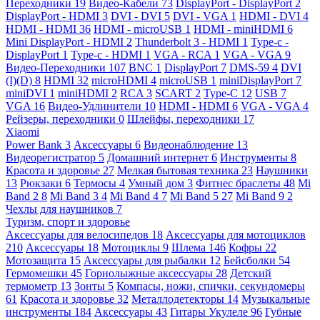
Переходники
19
Видео-Кабели
73
DisplayPort - DisplayPort
2
DisplayPort - HDMI
3
DVI - DVI
5
DVI - VGA
1
HDMI - DVI
4
HDMI - HDMI
36
HDMI - microUSB
1
HDMI - miniHDMI
6
Mini DisplayPort - HDMI
2
Thunderbolt 3 - HDMI
1
Type-c -
DisplayPort
1
Type-c - HDMI
1
VGA - RCA
1
VGA - VGA
9
Видео-Переходники
107
BNC
1
DisplayPort
7
DMS-59
4
DVI
(I)(D)
8
HDMI
32
microHDMI
4
microUSB
1
miniDisplayPort
7
miniDVI
1
miniHDMI
2
RCA
3
SCART
2
Type-C
12
USB
7
VGA
16
Видео-Удлинители
10
HDMI - HDMI
6
VGA - VGA
4
Рейзеры, переходники
0
Шлейфы, переходники
17
Xiaomi
Power Bank
3
Аксессуары
6
Видеонаблюдение
13
Видеорегистратор
5
Домашний интернет
6
Инструменты
8
Красота и здоровье
27
Мелкая бытовая техника
23
Наушники
13
Рюкзаки
6
Термосы
4
Умный дом
3
Фитнес браслеты
48
Mi
Band 2
8
Mi Band 3
4
Mi Band 4
7
Mi Band 5
27
Mi Band 9
2
Чехлы для наушников
7
Туризм, спорт и здоровье
Аксессуары для велосипедов
18
Аксессуары для мотоциклов
210
Аксессуары
18
Мотоциклы
9
Шлема
146
Кофры
22
Мотозащита
15
Аксессуары для рыбалки
12
Бейсболки
54
Гермомешки
45
Горнолыжные аксессуары
28
Детский
термометр
13
Зонты
5
Компасы, ножи, спички, секундомеры
61
Красота и здоровье
32
Металлодетекторы
14
Музыкальные
инструменты
184
Аксессуары
43
Гитары Укулеле
96
Губные