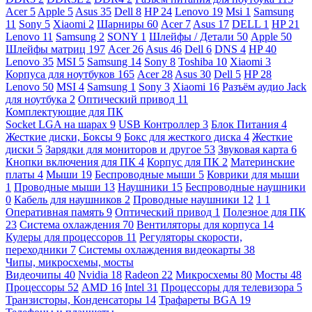
Acer
5
Apple
5
Asus
35
Dell
8
HP
24
Lenovo
19
Msi
1
Samsung
11
Sony
5
Xiaomi
2
Шарниры
60
Acer
7
Asus
17
DELL
1
HP
21
Lenovo
11
Samsung
2
SONY
1
Шлейфы / Детали
50
Apple
50
Шлейфы матриц
197
Acer
26
Asus
46
Dell
6
DNS
4
HP
40
Lenovo
35
MSI
5
Samsung
14
Sony
8
Toshiba
10
Xiaomi
3
Корпуса для ноутбуков
165
Acer
28
Asus
30
Dell
5
HP
28
Lenovo
50
MSI
4
Samsung
1
Sony
3
Xiaomi
16
Разъём аудио Jack
для ноутбука
2
Оптический привод
11
Комплектующие для ПК
Socket LGA на шарах
9
USB Контроллер
3
Блок Питания
4
Жесткие диски, Боксы
9
Бокс для жесткого диска
4
Жесткие
диски
5
Зарядки для мониторов и другое
53
Звуковая карта
6
Кнопки включения для ПК
4
Корпус для ПК
2
Материнские
платы
4
Мыши
19
Беспроводные мыши
5
Коврики для мыши
1
Проводные мыши
13
Наушники
15
Беспроводные наушники
0
Кабель для наушников
2
Проводные наушники
12
1
1
Оперативная память
9
Оптический привод
1
Полезное для ПК
23
Система охлаждения
70
Вентиляторы для корпуса
14
Кулеры для процессоров
11
Регуляторы скорости,
переходники
7
Системы охлаждения видеокарты
38
Чипы, микросхемы, мосты
Видеочипы
40
Nvidia
18
Radeon
22
Микросхемы
80
Мосты
48
Процессоры
52
AMD
16
Intel
31
Процессоры для телевизора
5
Транзисторы, Конденсаторы
14
Трафареты BGA
19