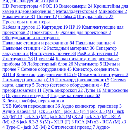
Видеонаблюдение и охрана
HD Регистраторы
4
POE
13
Видеокамеры
24
Кронштейны для
камер видеонаблюдения
4
Металлодетекторы
4
Микрофоны
2
Наконечники
31
Прочее
12
Сейфы
4
Шнуры, кабеля
22
Проекторы и принтеры
Кабеля и другое
13
Картридж
19
HP
19
Комплектующие для
проекторов
2
Проекторы
16
Экраны для проекторов
2
Оборудование и инструмент
Паяльные станции и расходники
84
Паяльные ванные
4
Паяльные станции
42
Расходный материал
36
Сепаратор
вакуумный
2
Инструмент, прочее
84
PostCard, тестеры
12
Инструмент
28
Прочее
44
Блоки питания, измерительные
приборы
38
Лабораторный блок
26
Мультиметр
5
Щупы и
прочее
7
Сетевое оборудование
45
Конектор, соеденитель
RJ11
4
Конектор, соеденитель RJ45
9
Обжимной инструмент
3
Патч-корд (витая пара)
15
Патч-корд (оптоволокно)
5
Сетевая
карта, адаптер
5
Тестер (сетевого оборудования)
4
RS
преобразователи
11
Лупа, микроскоп
22
Лупы
16
Микроскопы
6
Осушители воздуха
3
Подсветка телевизора
62
Кабели, шлейфы, переходники
USB Кабеля переходники
36
Аудио конвектор, трансивер
3
Аудио-Кабеля
43
jack 3.5 (M) - jack 3.5 (F)
4
jack 3.5 (M) - jack
3.5 (M)
13
jack 3.5 (M) - jack 6.5 (M) X2
4
jack 3.5 (M) - RCA
(M) x2
6
jack 6.3-3.5 (M) - XLR (F)
3
RCA (M) x3 - RCA (M) x3
4
Type-C - jack 3.5 (M)
2
Оптический провод
7
Аудио-