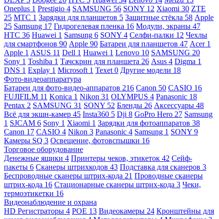
Oneplus
1
Prestigio
4
SAMSUNG
56
SONY
12
Xiaomi
30
ZTE
25
МТС
1
Зарядки для планшетов
5
Защитные стёкла
58
Apple
25
Samsung
17
Гидрогелевая пленка
16
Модули, экраны
47
HTC
36
Huawei
1
Samsung
6
SONY
4
Селфи-палки
12
Чехлы
для смартфонов
90
Apple
90
Батареи для планшетов
47
Acer
1
Apple
1
ASUS
11
Dell
1
Huawei
1
Lenovo
10
SAMSUNG
20
Sony
1
Toshiba
1
Тачскрин для планшета
26
Asus
4
Digma
1
DNS
1
Explay
1
Microsoft
1
Texet
0
Другие модели
18
Фото-видеоаппаратура
Батареи для фото-видео-аппаратов
216
Canon
50
CASIO
16
FUJIFILM
11
Konica
1
Nikon
31
OLYMPUS
4
Panasonic
18
Pentax
2
SAMSUNG
31
SONY
52
Бленды
26
Аксессуары
48
Всё для экшн-камер
45
Insta360
5
Dji
8
GoPro Hero
27
Samsung
1
SJCAM
6
Sony
1
Xiaomi
1
Зарядки для фотоаппаратов
38
Canon
17
CASIO
4
Nikon
3
Panasonic
4
Samsung
1
SONY
9
Камеры SQ
3
Освещение, фотовспышки
16
Торговое оборудование
Денежные ящики
4
Принтеры чеков, этикеток
42
Сейф-
пакеты
6
Сканеры штрихкодов
43
Подставка для сканеров
3
Беспроводные сканеры штрих-кода
21
Проводные сканеры
штрих-кода
16
Стационарные сканеры штрих-кода
3
Чеки,
термоэтикетки
16
Видеонаблюдение и охрана
HD Регистраторы
4
POE
13
Видеокамеры
24
Кронштейны для