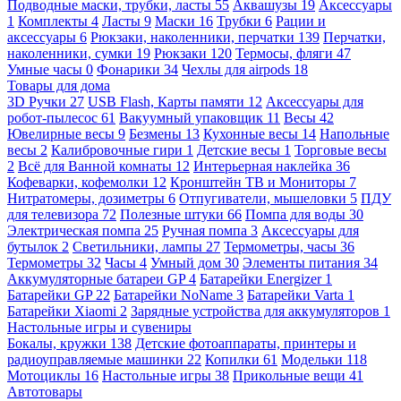
Подводные маски, трубки, ласты
55
Аквашузы
19
Аксессуары
1
Комплекты
4
Ласты
9
Маски
16
Трубки
6
Рации и
аксессуары
6
Рюкзаки, наколенники, перчатки
139
Перчатки,
наколенники, сумки
19
Рюкзаки
120
Термосы, фляги
47
Умные часы
0
Фонарики
34
Чехлы для airpods
18
Товары для дома
3D Ручки
27
USB Flash, Карты памяти
12
Аксессуары для
робот-пылесос
61
Вакуумный упаковщик
11
Весы
42
Ювелирные весы
9
Безмены
13
Кухонные весы
14
Напольные
весы
2
Калибровочные гири
1
Детские весы
1
Торговые весы
2
Всё для Ванной комнаты
12
Интерьерная наклейка
36
Кофеварки, кофемолки
12
Кронштейн ТВ и Мониторы
7
Нитратомеры, дозиметры
6
Отпугиватели, мышеловки
5
ПДУ
для телевизора
72
Полезные штуки
66
Помпа для воды
30
Электрическая помпа
25
Ручная помпа
3
Аксессуары для
бутылок
2
Светильники, лампы
27
Термометры, часы
36
Термометры
32
Часы
4
Умный дом
30
Элементы питания
34
Аккумуляторные батареи GP
4
Батарейки Energizer
1
Батарейки GP
22
Батарейки NoName
3
Батарейки Varta
1
Батарейки Xiaomi
2
Зарядные устройства для аккумуляторов
1
Настольные игры и сувениры
Бокалы, кружки
138
Детские фотоаппараты, принтеры и
радиоуправляемые машинки
22
Копилки
61
Модельки
118
Мотоциклы
16
Настольные игры
38
Прикольные вещи
41
Автотовары