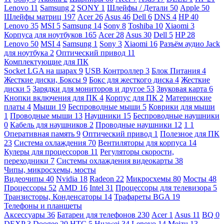
Lenovo
11
Samsung
2
SONY
1
Шлейфы / Детали
50
Apple
50
Шлейфы матриц
197
Acer
26
Asus
46
Dell
6
DNS
4
HP
40
Lenovo
35
MSI
5
Samsung
14
Sony
8
Toshiba
10
Xiaomi
3
Корпуса для ноутбуков
165
Acer
28
Asus
30
Dell
5
HP
28
Lenovo
50
MSI
4
Samsung
1
Sony
3
Xiaomi
16
Разъём аудио Jack
для ноутбука
2
Оптический привод
11
Комплектующие для ПК
Socket LGA на шарах
9
USB Контроллер
3
Блок Питания
4
Жесткие диски, Боксы
9
Бокс для жесткого диска
4
Жесткие
диски
5
Зарядки для мониторов и другое
53
Звуковая карта
6
Кнопки включения для ПК
4
Корпус для ПК
2
Материнские
платы
4
Мыши
19
Беспроводные мыши
5
Коврики для мыши
1
Проводные мыши
13
Наушники
15
Беспроводные наушники
0
Кабель для наушников
2
Проводные наушники
12
1
1
Оперативная память
9
Оптический привод
1
Полезное для ПК
23
Система охлаждения
70
Вентиляторы для корпуса
14
Кулеры для процессоров
11
Регуляторы скорости,
переходники
7
Системы охлаждения видеокарты
38
Чипы, микросхемы, мосты
Видеочипы
40
Nvidia
18
Radeon
22
Микросхемы
80
Мосты
48
Процессоры
52
AMD
16
Intel
31
Процессоры для телевизора
5
Транзисторы, Конденсаторы
14
Трафареты BGA
19
Телефоны и планшеты
Аксессуары
36
Батареи для телефонов
230
Acer
1
Asus
11
BQ
0
DEXP
3
Doogee
20
HTC
5
Huawei
34
Lenovo
14
Meizu
13