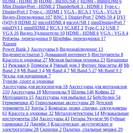
HDMI - HDMI
36
HDMI - microUSB
1
HDMI - miniHDMI
6
Mini DisplayPort - HDMI
2
Thunderbolt 3 - HDMI
1
Type-c -
DisplayPort
1
Type-c - HDMI
1
VGA - RCA
1
VGA - VGA
9
Видео-Переходники
107
BNC
1
DisplayPort
7
DMS-59
4
DVI
(I)(D)
8
HDMI
32
microHDMI
4
microUSB
1
miniDisplayPort
7
miniDVI
1
miniHDMI
2
RCA
3
SCART
2
Type-C
12
USB
7
VGA
16
Видео-Удлинители
10
HDMI - HDMI
6
VGA - VGA
4
Рейзеры, переходники
0
Шлейфы, переходники
17
Xiaomi
Power Bank
3
Аксессуары
6
Видеонаблюдение
13
Видеорегистратор
5
Домашний интернет
6
Инструменты
8
Красота и здоровье
27
Мелкая бытовая техника
23
Наушники
13
Рюкзаки
6
Термосы
4
Умный дом
3
Фитнес браслеты
48
Mi
Band 2
8
Mi Band 3
4
Mi Band 4
7
Mi Band 5
27
Mi Band 9
2
Чехлы для наушников
7
Туризм, спорт и здоровье
Аксессуары для велосипедов
18
Аксессуары для мотоциклов
210
Аксессуары
18
Мотоциклы
9
Шлема
146
Кофры
22
Мотозащита
15
Аксессуары для рыбалки
12
Бейсболки
54
Гермомешки
45
Горнолыжные аксессуары
28
Детский
термометр
13
Зонты
5
Компасы, ножи, спички, секундомеры
61
Красота и здоровье
32
Металлодетекторы
14
Музыкальные
инструменты
184
Аксессуары
43
Гитары Укулеле
96
Губные
гармошки
12
Джембе
3
Классические, акустические и
электрогитары
28
Скрипки
2
Палатки, спальные мешки
29