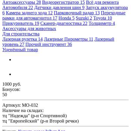
Автоаксессуары
28
Видеорегистратор
15
Всё для ремонта
Автомобиля
22
Датчики давления шин
9
Запуск аккумулятора
6
Камера заднего хода
12
Парковочный радар
13
Переходные
рамки для автомагнитол
17
Honda
5
Suzuki
2
Toyota
10
Прикуриватель
19
Сканер-диагностика
22
Толщиметр
4
Аксессуары для животных
Для строительства
Лазерная рулетка
14
Лазерные Пирометры
11
Лазерный
уровень
27
Прочий инструмент
36
Уценённый товар
1000 руб.
Бонусов:
50
Артикул:
МО-032
Наличие на складах:
тц "Надежда" (р-н Спортивной)
тц "Европейский" (р-н Второй речки)