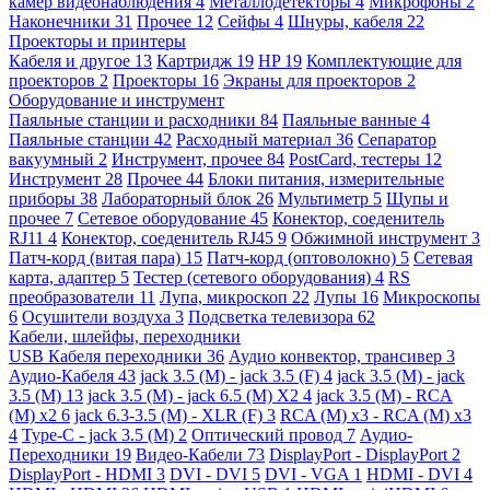
камер видеонаблюдения
4
Металлодетекторы
4
Микрофоны
2
Наконечники
31
Прочее
12
Сейфы
4
Шнуры, кабеля
22
Проекторы и принтеры
Кабеля и другое
13
Картридж
19
HP
19
Комплектующие для
проекторов
2
Проекторы
16
Экраны для проекторов
2
Оборудование и инструмент
Паяльные станции и расходники
84
Паяльные ванные
4
Паяльные станции
42
Расходный материал
36
Сепаратор
вакуумный
2
Инструмент, прочее
84
PostCard, тестеры
12
Инструмент
28
Прочее
44
Блоки питания, измерительные
приборы
38
Лабораторный блок
26
Мультиметр
5
Щупы и
прочее
7
Сетевое оборудование
45
Конектор, соеденитель
RJ11
4
Конектор, соеденитель RJ45
9
Обжимной инструмент
3
Патч-корд (витая пара)
15
Патч-корд (оптоволокно)
5
Сетевая
карта, адаптер
5
Тестер (сетевого оборудования)
4
RS
преобразователи
11
Лупа, микроскоп
22
Лупы
16
Микроскопы
6
Осушители воздуха
3
Подсветка телевизора
62
Кабели, шлейфы, переходники
USB Кабеля переходники
36
Аудио конвектор, трансивер
3
Аудио-Кабеля
43
jack 3.5 (M) - jack 3.5 (F)
4
jack 3.5 (M) - jack
3.5 (M)
13
jack 3.5 (M) - jack 6.5 (M) X2
4
jack 3.5 (M) - RCA
(M) x2
6
jack 6.3-3.5 (M) - XLR (F)
3
RCA (M) x3 - RCA (M) x3
4
Type-C - jack 3.5 (M)
2
Оптический провод
7
Аудио-
Переходники
19
Видео-Кабели
73
DisplayPort - DisplayPort
2
DisplayPort - HDMI
3
DVI - DVI
5
DVI - VGA
1
HDMI - DVI
4