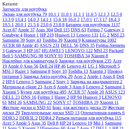
Каталог
Запчасти для ноутбука
Экран для ноутбука
79
10.1
1
11.0
1
11.1
1
11.6
5
12.1
3
12.5
0
13.3
0
13.4
1
14.0
3
14.1
1
15.6
18
16.0
2
17.0
1
17.3
17
18.4
3
19.5
1
20.0
1
21.5
6
23.0
6
23.8
8
Батареи для ноутбуков
1137
Acer
87
Apple
37
Asus
304
Dell
115
DNS
63
Fujitsu
7
Gateway
1
Gigabyte
4
Honor
1
HP
219
Huawei
13
Lenovo
131
LG
2
MSI
23
Samsung
39
Sony
43
Toshiba
39
Xiaomi
9
Клавиатуры
1002
ACER
68
Apple
45
ASUS
231
DELL
56
DNS
35
Fujitsu-Siemens
3
Gateway
3
HP
167
HUAWEI
5
LENOVO
122
MSI
23
Packard
Bell
5
SAMSUNG
98
SONY
93
TOSHIBA
34
Xiaomi
8
Наклейки для клавиатуры
6
Зарядки для ноутбуков
235
Acer
19
Apple
0
Asus
56
Dell
24
HP
46
Lenovo
41
LG
1
Microsoft
5
MSI
3
Razer
1
Samsung
8
Sony
10
Toshiba
13
Xiaomi
3
Провод
питания
5
Зарядка Авто-ноутбук
29
Acer
2
Apple
1
Asus
8
Dell
2
HP
6
Lenovo
5
Samsung
2
Sony
1
Зарядка на квадракоптер
2
Матрицы в сборе
23
Acer
6
Apple
3
Asus
6
Lenovo
2
Samsung
1
Xiaomi
5
Кулер для ноутбука
495
ACER
57
Apple
20
ASUS
123
DELL
23
DNS
16
Fujitsu
1
Hasee
2
HP
94
Huawei
3
LENOVO
61
MSI
26
SAMSUNG
22
SONY
17
TOSHIBA
19
Xiaomi
11
Жесткие диски и SSD
61
Бокс для жесткого диска
19
Жесткие
диски
29
Твердотельные диски SSD
13
Оперативная память
6
DDR3
2
DDR3L
2
DDR4
2
Разъем питания для ноутбука
115
Acer
5
Apple
5
Asus
35
Dell
8
HP
24
Lenovo
19
Msi
1
Samsung
11
Sony
5
Xiaomi
2
Шарниры
60
Acer
7
Asus
17
DELL
1
HP
21