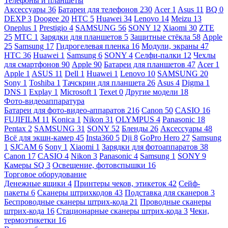
Телефоны и планшеты
Аксессуары
36
Батареи для телефонов
230
Acer
1
Asus
11
BQ
0
DEXP
3
Doogee
20
HTC
5
Huawei
34
Lenovo
14
Meizu
13
Oneplus
1
Prestigio
4
SAMSUNG
56
SONY
12
Xiaomi
30
ZTE
25
МТС
1
Зарядки для планшетов
5
Защитные стёкла
58
Apple
25
Samsung
17
Гидрогелевая пленка
16
Модули, экраны
47
HTC
36
Huawei
1
Samsung
6
SONY
4
Селфи-палки
12
Чехлы
для смартфонов
90
Apple
90
Батареи для планшетов
47
Acer
1
Apple
1
ASUS
11
Dell
1
Huawei
1
Lenovo
10
SAMSUNG
20
Sony
1
Toshiba
1
Тачскрин для планшета
26
Asus
4
Digma
1
DNS
1
Explay
1
Microsoft
1
Texet
0
Другие модели
18
Фото-видеоаппаратура
Батареи для фото-видео-аппаратов
216
Canon
50
CASIO
16
FUJIFILM
11
Konica
1
Nikon
31
OLYMPUS
4
Panasonic
18
Pentax
2
SAMSUNG
31
SONY
52
Бленды
26
Аксессуары
48
Всё для экшн-камер
45
Insta360
5
Dji
8
GoPro Hero
27
Samsung
1
SJCAM
6
Sony
1
Xiaomi
1
Зарядки для фотоаппаратов
38
Canon
17
CASIO
4
Nikon
3
Panasonic
4
Samsung
1
SONY
9
Камеры SQ
3
Освещение, фотовспышки
16
Торговое оборудование
Денежные ящики
4
Принтеры чеков, этикеток
42
Сейф-
пакеты
6
Сканеры штрихкодов
43
Подставка для сканеров
3
Беспроводные сканеры штрих-кода
21
Проводные сканеры
штрих-кода
16
Стационарные сканеры штрих-кода
3
Чеки,
термоэтикетки
16