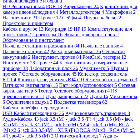
Видеонаблюдение и охрана
HD Регистраторы
4
POE
13
Видеокамеры
24
Кронштейны для
камер видеонаблюдения
4
Металлодетекторы
4
Микрофоны
2
Наконечники
31
Прочее
12
Сейфы
4
Шнуры, кабеля
22
Проекторы и принтеры
Кабеля и другое
13
Картридж
19
HP
19
Комплектующие для
проекторов
2
Проекторы
16
Экраны для проекторов
2
Оборудование и инструмент
Паяльные станции и расходники
84
Паяльные ванные
4
Паяльные станции
42
Расходный материал
36
Сепаратор
вакуумный
2
Инструмент, прочее
84
PostCard, тестеры
12
Инструмент
28
Прочее
44
Блоки питания, измерительные
приборы
38
Лабораторный блок
26
Мультиметр
5
Щупы и
прочее
7
Сетевое оборудование
45
Конектор, соеденитель
RJ11
4
Конектор, соеденитель RJ45
9
Обжимной инструмент
3
Патч-корд (витая пара)
15
Патч-корд (оптоволокно)
5
Сетевая
карта, адаптер
5
Тестер (сетевого оборудования)
4
RS
преобразователи
11
Лупа, микроскоп
22
Лупы
16
Микроскопы
6
Осушители воздуха
3
Подсветка телевизора
62
Кабели, шлейфы, переходники
USB Кабеля переходники
36
Аудио конвектор, трансивер
3
Аудио-Кабеля
43
jack 3.5 (M) - jack 3.5 (F)
4
jack 3.5 (M) - jack
3.5 (M)
13
jack 3.5 (M) - jack 6.5 (M) X2
4
jack 3.5 (M) - RCA
(M) x2
6
jack 6.3-3.5 (M) - XLR (F)
3
RCA (M) x3 - RCA (M) x3
4
Type-C - jack 3.5 (M)
2
Оптический провод
7
Аудио-