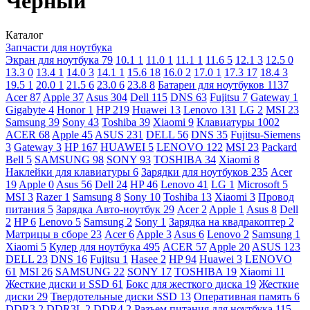
Чёрный
Каталог
Запчасти для ноутбука
Экран для ноутбука
79
10.1
1
11.0
1
11.1
1
11.6
5
12.1
3
12.5
0
13.3
0
13.4
1
14.0
3
14.1
1
15.6
18
16.0
2
17.0
1
17.3
17
18.4
3
19.5
1
20.0
1
21.5
6
23.0
6
23.8
8
Батареи для ноутбуков
1137
Acer
87
Apple
37
Asus
304
Dell
115
DNS
63
Fujitsu
7
Gateway
1
Gigabyte
4
Honor
1
HP
219
Huawei
13
Lenovo
131
LG
2
MSI
23
Samsung
39
Sony
43
Toshiba
39
Xiaomi
9
Клавиатуры
1002
ACER
68
Apple
45
ASUS
231
DELL
56
DNS
35
Fujitsu-Siemens
3
Gateway
3
HP
167
HUAWEI
5
LENOVO
122
MSI
23
Packard
Bell
5
SAMSUNG
98
SONY
93
TOSHIBA
34
Xiaomi
8
Наклейки для клавиатуры
6
Зарядки для ноутбуков
235
Acer
19
Apple
0
Asus
56
Dell
24
HP
46
Lenovo
41
LG
1
Microsoft
5
MSI
3
Razer
1
Samsung
8
Sony
10
Toshiba
13
Xiaomi
3
Провод
питания
5
Зарядка Авто-ноутбук
29
Acer
2
Apple
1
Asus
8
Dell
2
HP
6
Lenovo
5
Samsung
2
Sony
1
Зарядка на квадракоптер
2
Матрицы в сборе
23
Acer
6
Apple
3
Asus
6
Lenovo
2
Samsung
1
Xiaomi
5
Кулер для ноутбука
495
ACER
57
Apple
20
ASUS
123
DELL
23
DNS
16
Fujitsu
1
Hasee
2
HP
94
Huawei
3
LENOVO
61
MSI
26
SAMSUNG
22
SONY
17
TOSHIBA
19
Xiaomi
11
Жесткие диски и SSD
61
Бокс для жесткого диска
19
Жесткие
диски
29
Твердотельные диски SSD
13
Оперативная память
6
DDR3
2
DDR3L
2
DDR4
2
Разъем питания для ноутбука
115