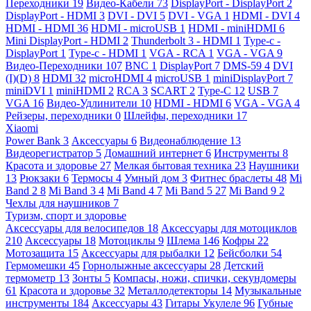
Переходники
19
Видео-Кабели
73
DisplayPort - DisplayPort
2
DisplayPort - HDMI
3
DVI - DVI
5
DVI - VGA
1
HDMI - DVI
4
HDMI - HDMI
36
HDMI - microUSB
1
HDMI - miniHDMI
6
Mini DisplayPort - HDMI
2
Thunderbolt 3 - HDMI
1
Type-c -
DisplayPort
1
Type-c - HDMI
1
VGA - RCA
1
VGA - VGA
9
Видео-Переходники
107
BNC
1
DisplayPort
7
DMS-59
4
DVI
(I)(D)
8
HDMI
32
microHDMI
4
microUSB
1
miniDisplayPort
7
miniDVI
1
miniHDMI
2
RCA
3
SCART
2
Type-C
12
USB
7
VGA
16
Видео-Удлинители
10
HDMI - HDMI
6
VGA - VGA
4
Рейзеры, переходники
0
Шлейфы, переходники
17
Xiaomi
Power Bank
3
Аксессуары
6
Видеонаблюдение
13
Видеорегистратор
5
Домашний интернет
6
Инструменты
8
Красота и здоровье
27
Мелкая бытовая техника
23
Наушники
13
Рюкзаки
6
Термосы
4
Умный дом
3
Фитнес браслеты
48
Mi
Band 2
8
Mi Band 3
4
Mi Band 4
7
Mi Band 5
27
Mi Band 9
2
Чехлы для наушников
7
Туризм, спорт и здоровье
Аксессуары для велосипедов
18
Аксессуары для мотоциклов
210
Аксессуары
18
Мотоциклы
9
Шлема
146
Кофры
22
Мотозащита
15
Аксессуары для рыбалки
12
Бейсболки
54
Гермомешки
45
Горнолыжные аксессуары
28
Детский
термометр
13
Зонты
5
Компасы, ножи, спички, секундомеры
61
Красота и здоровье
32
Металлодетекторы
14
Музыкальные
инструменты
184
Аксессуары
43
Гитары Укулеле
96
Губные