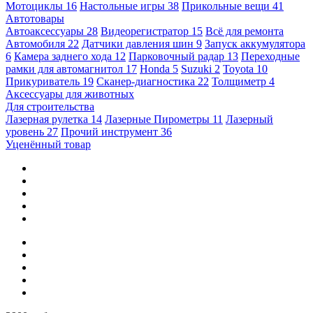
Мотоциклы
16
Настольные игры
38
Прикольные вещи
41
Автотовары
Автоаксессуары
28
Видеорегистратор
15
Всё для ремонта
Автомобиля
22
Датчики давления шин
9
Запуск аккумулятора
6
Камера заднего хода
12
Парковочный радар
13
Переходные
рамки для автомагнитол
17
Honda
5
Suzuki
2
Toyota
10
Прикуриватель
19
Сканер-диагностика
22
Толщиметр
4
Аксессуары для животных
Для строительства
Лазерная рулетка
14
Лазерные Пирометры
11
Лазерный
уровень
27
Прочий инструмент
36
Уценённый товар