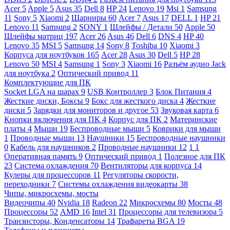
Acer
5
Apple
5
Asus
35
Dell
8
HP
24
Lenovo
19
Msi
1
Samsung
11
Sony
5
Xiaomi
2
Шарниры
60
Acer
7
Asus
17
DELL
1
HP
21
Lenovo
11
Samsung
2
SONY
1
Шлейфы / Детали
50
Apple
50
Шлейфы матриц
197
Acer
26
Asus
46
Dell
6
DNS
4
HP
40
Lenovo
35
MSI
5
Samsung
14
Sony
8
Toshiba
10
Xiaomi
3
Корпуса для ноутбуков
165
Acer
28
Asus
30
Dell
5
HP
28
Lenovo
50
MSI
4
Samsung
1
Sony
3
Xiaomi
16
Разъём аудио Jack
для ноутбука
2
Оптический привод
11
Комплектующие для ПК
Socket LGA на шарах
9
USB Контроллер
3
Блок Питания
4
Жесткие диски, Боксы
9
Бокс для жесткого диска
4
Жесткие
диски
5
Зарядки для мониторов и другое
53
Звуковая карта
6
Кнопки включения для ПК
4
Корпус для ПК
2
Материнские
платы
4
Мыши
19
Беспроводные мыши
5
Коврики для мыши
1
Проводные мыши
13
Наушники
15
Беспроводные наушники
0
Кабель для наушников
2
Проводные наушники
12
1
1
Оперативная память
9
Оптический привод
1
Полезное для ПК
23
Система охлаждения
70
Вентиляторы для корпуса
14
Кулеры для процессоров
11
Регуляторы скорости,
переходники
7
Системы охлаждения видеокарты
38
Чипы, микросхемы, мосты
Видеочипы
40
Nvidia
18
Radeon
22
Микросхемы
80
Мосты
48
Процессоры
52
AMD
16
Intel
31
Процессоры для телевизора
5
Транзисторы, Конденсаторы
14
Трафареты BGA
19