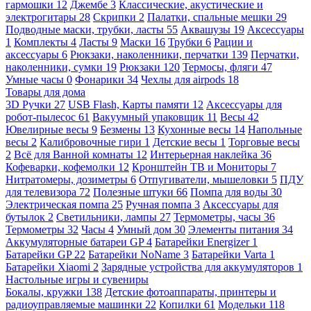
гармошки
12
Джембе
3
Классические, акустические и
электрогитары
28
Скрипки
2
Палатки, спальные мешки
29
Подводные маски, трубки, ласты
55
Аквашузы
19
Аксессуары
1
Комплекты
4
Ласты
9
Маски
16
Трубки
6
Рации и
аксессуары
6
Рюкзаки, наколенники, перчатки
139
Перчатки,
наколенники, сумки
19
Рюкзаки
120
Термосы, фляги
47
Умные часы
0
Фонарики
34
Чехлы для airpods
18
Товары для дома
3D Ручки
27
USB Flash, Карты памяти
12
Аксессуары для
робот-пылесос
61
Вакуумный упаковщик
11
Весы
42
Ювелирные весы
9
Безмены
13
Кухонные весы
14
Напольные
весы
2
Калибровочные гири
1
Детские весы
1
Торговые весы
2
Всё для Ванной комнаты
12
Интерьерная наклейка
36
Кофеварки, кофемолки
12
Кронштейн ТВ и Мониторы
7
Нитратомеры, дозиметры
6
Отпугиватели, мышеловки
5
ПДУ
для телевизора
72
Полезные штуки
66
Помпа для воды
30
Электрическая помпа
25
Ручная помпа
3
Аксессуары для
бутылок
2
Светильники, лампы
27
Термометры, часы
36
Термометры
32
Часы
4
Умный дом
30
Элементы питания
34
Аккумуляторные батареи GP
4
Батарейки Energizer
1
Батарейки GP
22
Батарейки NoName
3
Батарейки Varta
1
Батарейки Xiaomi
2
Зарядные устройства для аккумуляторов
1
Настольные игры и сувениры
Бокалы, кружки
138
Детские фотоаппараты, принтеры и
радиоуправляемые машинки
22
Копилки
61
Модельки
118