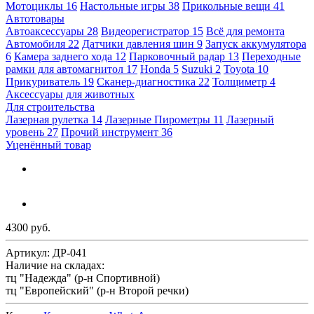
Мотоциклы
16
Настольные игры
38
Прикольные вещи
41
Автотовары
Автоаксессуары
28
Видеорегистратор
15
Всё для ремонта
Автомобиля
22
Датчики давления шин
9
Запуск аккумулятора
6
Камера заднего хода
12
Парковочный радар
13
Переходные
рамки для автомагнитол
17
Honda
5
Suzuki
2
Toyota
10
Прикуриватель
19
Сканер-диагностика
22
Толщиметр
4
Аксессуары для животных
Для строительства
Лазерная рулетка
14
Лазерные Пирометры
11
Лазерный
уровень
27
Прочий инструмент
36
Уценённый товар
4300 руб.
Артикул:
ДР-041
Наличие на складах:
тц "Надежда" (р-н Спортивной)
тц "Европейский" (р-н Второй речки)