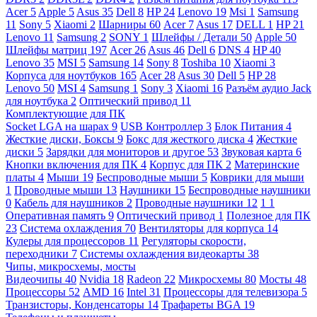
Acer
5
Apple
5
Asus
35
Dell
8
HP
24
Lenovo
19
Msi
1
Samsung
11
Sony
5
Xiaomi
2
Шарниры
60
Acer
7
Asus
17
DELL
1
HP
21
Lenovo
11
Samsung
2
SONY
1
Шлейфы / Детали
50
Apple
50
Шлейфы матриц
197
Acer
26
Asus
46
Dell
6
DNS
4
HP
40
Lenovo
35
MSI
5
Samsung
14
Sony
8
Toshiba
10
Xiaomi
3
Корпуса для ноутбуков
165
Acer
28
Asus
30
Dell
5
HP
28
Lenovo
50
MSI
4
Samsung
1
Sony
3
Xiaomi
16
Разъём аудио Jack
для ноутбука
2
Оптический привод
11
Комплектующие для ПК
Socket LGA на шарах
9
USB Контроллер
3
Блок Питания
4
Жесткие диски, Боксы
9
Бокс для жесткого диска
4
Жесткие
диски
5
Зарядки для мониторов и другое
53
Звуковая карта
6
Кнопки включения для ПК
4
Корпус для ПК
2
Материнские
платы
4
Мыши
19
Беспроводные мыши
5
Коврики для мыши
1
Проводные мыши
13
Наушники
15
Беспроводные наушники
0
Кабель для наушников
2
Проводные наушники
12
1
1
Оперативная память
9
Оптический привод
1
Полезное для ПК
23
Система охлаждения
70
Вентиляторы для корпуса
14
Кулеры для процессоров
11
Регуляторы скорости,
переходники
7
Системы охлаждения видеокарты
38
Чипы, микросхемы, мосты
Видеочипы
40
Nvidia
18
Radeon
22
Микросхемы
80
Мосты
48
Процессоры
52
AMD
16
Intel
31
Процессоры для телевизора
5
Транзисторы, Конденсаторы
14
Трафареты BGA
19