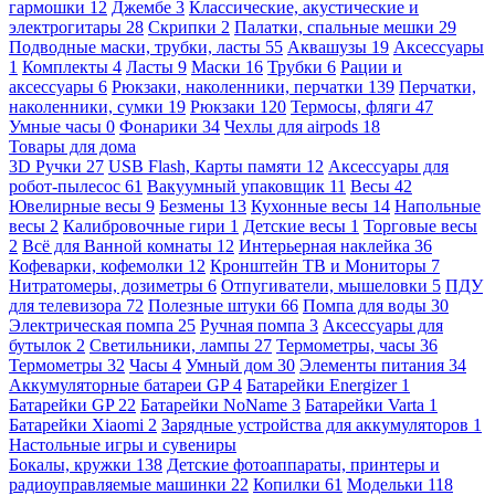
гармошки
12
Джембе
3
Классические, акустические и
электрогитары
28
Скрипки
2
Палатки, спальные мешки
29
Подводные маски, трубки, ласты
55
Аквашузы
19
Аксессуары
1
Комплекты
4
Ласты
9
Маски
16
Трубки
6
Рации и
аксессуары
6
Рюкзаки, наколенники, перчатки
139
Перчатки,
наколенники, сумки
19
Рюкзаки
120
Термосы, фляги
47
Умные часы
0
Фонарики
34
Чехлы для airpods
18
Товары для дома
3D Ручки
27
USB Flash, Карты памяти
12
Аксессуары для
робот-пылесос
61
Вакуумный упаковщик
11
Весы
42
Ювелирные весы
9
Безмены
13
Кухонные весы
14
Напольные
весы
2
Калибровочные гири
1
Детские весы
1
Торговые весы
2
Всё для Ванной комнаты
12
Интерьерная наклейка
36
Кофеварки, кофемолки
12
Кронштейн ТВ и Мониторы
7
Нитратомеры, дозиметры
6
Отпугиватели, мышеловки
5
ПДУ
для телевизора
72
Полезные штуки
66
Помпа для воды
30
Электрическая помпа
25
Ручная помпа
3
Аксессуары для
бутылок
2
Светильники, лампы
27
Термометры, часы
36
Термометры
32
Часы
4
Умный дом
30
Элементы питания
34
Аккумуляторные батареи GP
4
Батарейки Energizer
1
Батарейки GP
22
Батарейки NoName
3
Батарейки Varta
1
Батарейки Xiaomi
2
Зарядные устройства для аккумуляторов
1
Настольные игры и сувениры
Бокалы, кружки
138
Детские фотоаппараты, принтеры и
радиоуправляемые машинки
22
Копилки
61
Модельки
118