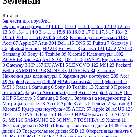
Зелёный
Каталог
Запчасти для ноутбука
Экран для ноутбука
79
10.1
1
11.0
1
11.1
1
11.6
5
12.1
3
12.5
0
13.3
0
13.4
1
14.0
3
14.1
1
15.6
18
16.0
2
17.0
1
17.3
17
18.4
3
19.5
1
20.0
1
21.5
6
23.0
6
23.8
8
Батареи для ноутбуков
1137
Acer
87
Apple
37
Asus
304
Dell
115
DNS
63
Fujitsu
7
Gateway
1
Gigabyte
4
Honor
1
HP
219
Huawei
13
Lenovo
131
LG
2
MSI
23
Samsung
39
Sony
43
Toshiba
39
Xiaomi
9
Клавиатуры
1002
ACER
68
Apple
45
ASUS
231
DELL
56
DNS
35
Fujitsu-Siemens
3
Gateway
3
HP
167
HUAWEI
5
LENOVO
122
MSI
23
Packard
Bell
5
SAMSUNG
98
SONY
93
TOSHIBA
34
Xiaomi
8
Наклейки для клавиатуры
6
Зарядки для ноутбуков
235
Acer
19
Apple
0
Asus
56
Dell
24
HP
46
Lenovo
41
LG
1
Microsoft
5
MSI
3
Razer
1
Samsung
8
Sony
10
Toshiba
13
Xiaomi
3
Провод
питания
5
Зарядка Авто-ноутбук
29
Acer
2
Apple
1
Asus
8
Dell
2
HP
6
Lenovo
5
Samsung
2
Sony
1
Зарядка на квадракоптер
2
Матрицы в сборе
23
Acer
6
Apple
3
Asus
6
Lenovo
2
Samsung
1
Xiaomi
5
Кулер для ноутбука
495
ACER
57
Apple
20
ASUS
123
DELL
23
DNS
16
Fujitsu
1
Hasee
2
HP
94
Huawei
3
LENOVO
61
MSI
26
SAMSUNG
22
SONY
17
TOSHIBA
19
Xiaomi
11
Жесткие диски и SSD
61
Бокс для жесткого диска
19
Жесткие
диски
29
Твердотельные диски SSD
13
Оперативная память
6
DDR3
2
DDR3L
2
DDR4
2
Разъем питания для ноутбука
115