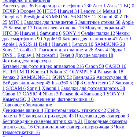
Телефоны и планшеты
Аксессуары
36
Батареи для телефонов
230
Acer
1
Asus
11
BQ
0
DEXP
3
Doogee
20
HTC
5
Huawei
34
Lenovo
14
Meizu
13
Oneplus
1
Prestigio
4
SAMSUNG
56
SONY
12
Xiaomi
30
ZTE
25
МТС
1
Зарядки для планшетов
5
Защитные стёкла
58
Apple
25
Samsung
17
Гидрогелевая пленка
16
Модули, экраны
47
HTC
36
Huawei
1
Samsung
6
SONY
4
Селфи-палки
12
Чехлы
для смартфонов
90
Apple
90
Батареи для планшетов
47
Acer
1
Apple
1
ASUS
11
Dell
1
Huawei
1
Lenovo
10
SAMSUNG
20
Sony
1
Toshiba
1
Тачскрин для планшета
26
Asus
4
Digma
1
DNS
1
Explay
1
Microsoft
1
Texet
0
Другие модели
18
Фото-видеоаппаратура
Батареи для фото-видео-аппаратов
216
Canon
50
CASIO
16
FUJIFILM
11
Konica
1
Nikon
31
OLYMPUS
4
Panasonic
18
Pentax
2
SAMSUNG
31
SONY
52
Бленды
26
Аксессуары
48
Всё для экшн-камер
45
Insta360
5
Dji
8
GoPro Hero
27
Samsung
1
SJCAM
6
Sony
1
Xiaomi
1
Зарядки для фотоаппаратов
38
Canon
17
CASIO
4
Nikon
3
Panasonic
4
Samsung
1
SONY
9
Камеры SQ
3
Освещение, фотовспышки
16
Торговое оборудование
Денежные ящики
4
Принтеры чеков, этикеток
42
Сейф-
пакеты
6
Сканеры штрихкодов
43
Подставка для сканеров
3
Беспроводные сканеры штрих-кода
21
Проводные сканеры
штрих-кода
16
Стационарные сканеры штрих-кода
3
Чеки,
термоэтикетки
16