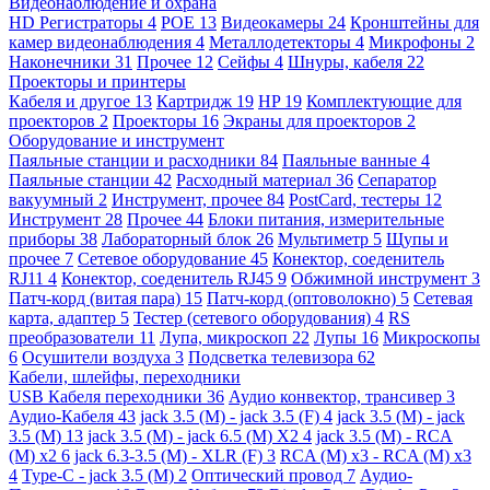
Видеонаблюдение и охрана
HD Регистраторы
4
POE
13
Видеокамеры
24
Кронштейны для
камер видеонаблюдения
4
Металлодетекторы
4
Микрофоны
2
Наконечники
31
Прочее
12
Сейфы
4
Шнуры, кабеля
22
Проекторы и принтеры
Кабеля и другое
13
Картридж
19
HP
19
Комплектующие для
проекторов
2
Проекторы
16
Экраны для проекторов
2
Оборудование и инструмент
Паяльные станции и расходники
84
Паяльные ванные
4
Паяльные станции
42
Расходный материал
36
Сепаратор
вакуумный
2
Инструмент, прочее
84
PostCard, тестеры
12
Инструмент
28
Прочее
44
Блоки питания, измерительные
приборы
38
Лабораторный блок
26
Мультиметр
5
Щупы и
прочее
7
Сетевое оборудование
45
Конектор, соеденитель
RJ11
4
Конектор, соеденитель RJ45
9
Обжимной инструмент
3
Патч-корд (витая пара)
15
Патч-корд (оптоволокно)
5
Сетевая
карта, адаптер
5
Тестер (сетевого оборудования)
4
RS
преобразователи
11
Лупа, микроскоп
22
Лупы
16
Микроскопы
6
Осушители воздуха
3
Подсветка телевизора
62
Кабели, шлейфы, переходники
USB Кабеля переходники
36
Аудио конвектор, трансивер
3
Аудио-Кабеля
43
jack 3.5 (M) - jack 3.5 (F)
4
jack 3.5 (M) - jack
3.5 (M)
13
jack 3.5 (M) - jack 6.5 (M) X2
4
jack 3.5 (M) - RCA
(M) x2
6
jack 6.3-3.5 (M) - XLR (F)
3
RCA (M) x3 - RCA (M) x3
4
Type-C - jack 3.5 (M)
2
Оптический провод
7
Аудио-