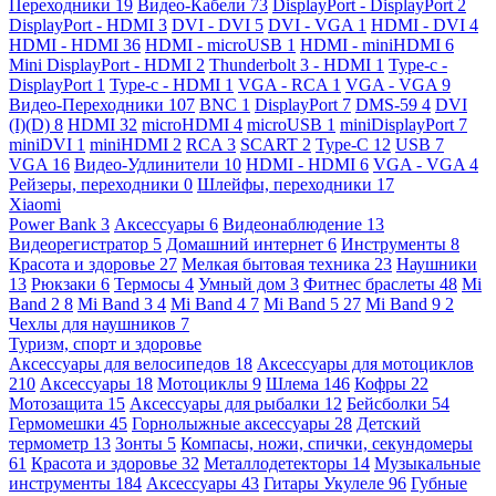
Переходники
19
Видео-Кабели
73
DisplayPort - DisplayPort
2
DisplayPort - HDMI
3
DVI - DVI
5
DVI - VGA
1
HDMI - DVI
4
HDMI - HDMI
36
HDMI - microUSB
1
HDMI - miniHDMI
6
Mini DisplayPort - HDMI
2
Thunderbolt 3 - HDMI
1
Type-c -
DisplayPort
1
Type-c - HDMI
1
VGA - RCA
1
VGA - VGA
9
Видео-Переходники
107
BNC
1
DisplayPort
7
DMS-59
4
DVI
(I)(D)
8
HDMI
32
microHDMI
4
microUSB
1
miniDisplayPort
7
miniDVI
1
miniHDMI
2
RCA
3
SCART
2
Type-C
12
USB
7
VGA
16
Видео-Удлинители
10
HDMI - HDMI
6
VGA - VGA
4
Рейзеры, переходники
0
Шлейфы, переходники
17
Xiaomi
Power Bank
3
Аксессуары
6
Видеонаблюдение
13
Видеорегистратор
5
Домашний интернет
6
Инструменты
8
Красота и здоровье
27
Мелкая бытовая техника
23
Наушники
13
Рюкзаки
6
Термосы
4
Умный дом
3
Фитнес браслеты
48
Mi
Band 2
8
Mi Band 3
4
Mi Band 4
7
Mi Band 5
27
Mi Band 9
2
Чехлы для наушников
7
Туризм, спорт и здоровье
Аксессуары для велосипедов
18
Аксессуары для мотоциклов
210
Аксессуары
18
Мотоциклы
9
Шлема
146
Кофры
22
Мотозащита
15
Аксессуары для рыбалки
12
Бейсболки
54
Гермомешки
45
Горнолыжные аксессуары
28
Детский
термометр
13
Зонты
5
Компасы, ножи, спички, секундомеры
61
Красота и здоровье
32
Металлодетекторы
14
Музыкальные
инструменты
184
Аксессуары
43
Гитары Укулеле
96
Губные