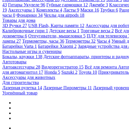
43
Гитары Укулеле
96
Губные гармошки
12
Джембе
3
Классичес
19
Аксессуары
1
Комплекты
4
Ласты
9
Маски
16
Трубки
6
Раци
часы
0
Фонарики
34
Чехлы для airpods
18
Товары для дома
3D Ручки
27
USB Flash, Карты памяти
12
Аксессуары для робо
Калибровочные гири
1
Детские весы
1
Торговые весы
2
Всё дл
дозиметры
6
Отпугиватели, мышеловки
5
ПДУ для телевизора
лампы
27
Термометры, часы
36
Термометры
32
Часы
4
Умный 
Батарейки Varta
1
Батарейки Xiaomi
2
Зарядные устройства для
Настольные игры и сувениры
Бокалы, кружки
138
Детские фотоаппараты, принтеры и ради
Автотовары
Автоаксессуары
28
Видеорегистратор
15
Всё для ремонта Авт
для автомагнитол
17
Honda
5
Suzuki
2
Toyota
10
Прикуривател
Аксессуары для животных
Для строительства
Лазерная рулетка
14
Лазерные Пирометры
11
Лазерный уровен
Уценённый товар