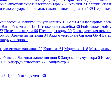
кие, акустические и электрогитары
28
Скрипки
2
Палатки, спа
и и аксессуары
6
Рюкзаки, наколенники, перчатки
139
Перчатки
т-пылесос
61
Вакуумный упаковщик
11
Весы
42
Ювелирные вес
я Ванной комнаты
12
Интерьерная наклейка
36
Кофеварки, кофе
72
Полезные штуки
66
Помпа для воды
30
Электрическая помпа
дом
30
Элементы питания
34
Аккумуляторные батареи GP
4
Бата
 аккумуляторов
1
оуправляемые машинки
22
Копилки
61
Модельки
118
Мотоциклы
омобиля
22
Датчики давления шин
9
Запуск аккумулятора
6
Камер
ь
19
Сканер-диагностика
22
Толщиметр
4
ь
27
Прочий инструмент
36