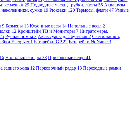
льные мешки
29
Подводные маски, трубки, ласты
55
Аквашузы
, наколенники, сумки
19
Рюкзаки
120
Термосы, фляги
47
Умные
ы
9
Безмены
13
Кухонные весы
14
Напольные весы
2
молки
12
Кронштейн ТВ и Мониторы
7
Нитратомеры,
25
Ручная помпа
3
Аксессуары для бутылок
2
Светильники,
рейки Energizer
1
Батарейки GP
22
Батарейки NoName
3
16
Настольные игры
38
Прикольные вещи
41
а заднего хода
12
Парковочный радар
13
Переходные рамки