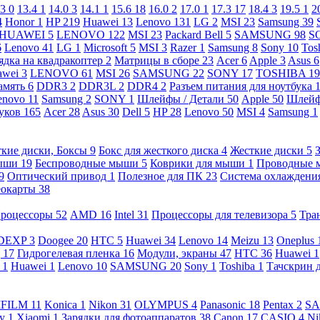
.3
0
13.4
1
14.0
3
14.1
1
15.6
18
16.0
2
17.0
1
17.3
17
18.4
3
19.5
1
2
4
Honor
1
HP
219
Huawei
13
Lenovo
131
LG
2
MSI
23
Samsung
39
HUAWEI
5
LENOVO
122
MSI
23
Packard Bell
5
SAMSUNG
98
S
6
Lenovo
41
LG
1
Microsoft
5
MSI
3
Razer
1
Samsung
8
Sony
10
Tos
ядка на квадракоптер
2
Матрицы в сборе
23
Acer
6
Apple
3
Asus
6
awei
3
LENOVO
61
MSI
26
SAMSUNG
22
SONY
17
TOSHIBA
19
амять
6
DDR3
2
DDR3L
2
DDR4
2
Разъем питания для ноутбука
enovo
11
Samsung
2
SONY
1
Шлейфы / Детали
50
Apple
50
Шлейф
буков
165
Acer
28
Asus
30
Dell
5
HP
28
Lenovo
50
MSI
4
Samsung
1
кие диски, Боксы
9
Бокс для жесткого диска
4
Жесткие диски
5
ыши
19
Беспроводные мыши
5
Коврики для мыши
1
Проводные
9
Оптический привод
1
Полезное для ПК
23
Система охлаждени
еокарты
38
роцессоры
52
AMD
16
Intel
31
Процессоры для телевизора
5
Тра
DEXP
3
Doogee
20
HTC
5
Huawei
34
Lenovo
14
Meizu
13
Oneplus
g
17
Гидрогелевая пленка
16
Модули, экраны
47
HTC
36
Huawei
1
l
1
Huawei
1
Lenovo
10
SAMSUNG
20
Sony
1
Toshiba
1
Тачскрин 
IFILM
11
Konica
1
Nikon
31
OLYMPUS
4
Panasonic
18
Pentax
2
S
ny
1
Xiaomi
1
Зарядки для фотоаппаратов
38
Canon
17
CASIO
4
Ni