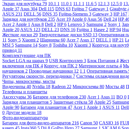
Экран для ноутбука
79
10.1
1
11.0
1
11.1
1
11.6
5
12.1
3
12.5
0
13
Apple
37
Asus
304
Dell
115
DNS
63
Fujitsu
7
Gateway
1
Gigabyte
ASUS
231
DELL
56
DNS
35
Fujitsu-Siemens
3
Gateway
3
HP
167
Зарядки для ноутбуков
235
Acer
19
Apple
0
Asus
56
Dell
24
HP
4
Acer
2
Apple
1
Asus
8
Dell
2
HP
6
Lenovo
5
Samsung
2
Sony
1
Зар
Apple
20
ASUS
123
DELL
23
DNS
16
Fujitsu
1
Hasee
2
HP
94
Hu
Жесткие диски
29
Твердотельные диски SSD
13
Оперативная п
11
Sony
5
Xiaomi
2
Шарниры
60
Acer
7
Asus
17
DELL
1
HP
21
L
MSI
5
Samsung
14
Sony
8
Toshiba
10
Xiaomi
3
Корпуса для ноут
привод
11
Комплектующие для ПК
Socket LGA на шарах
9
USB Контроллер
3
Блок Питания
4
Жест
включения для ПК
4
Корпус для ПК
2
Материнские платы
4
М
наушников
2
Проводные наушники
12
1
1
Оперативная память
Регуляторы скорости, переходники
7
Системы охлаждения вид
Чипы, микросхемы, мосты
Видеочипы
40
Nvidia
18
Radeon
22
Микросхемы
80
Мосты
48
П
Телефоны и планшеты
Аксессуары
36
Батареи для телефонов
230
Acer
1
Asus
11
BQ
0
Зарядки для планшетов
5
Защитные стёкла
58
Apple
25
Samsun
Apple
90
Батареи для планшетов
47
Acer
1
Apple
1
ASUS
11
Del
0
Другие модели
18
Фото-видеоаппаратура
Батареи для фото-видео-аппаратов
216
Canon
50
CASIO
16
FUJ
камер
45
Insta360
5
Dji
8
GoPro Hero
27
Samsung
1
SJCAM
6
So