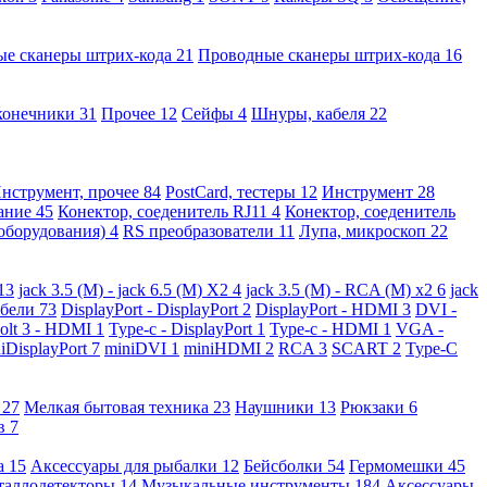
ые сканеры штрих-кода
21
Проводные сканеры штрих-кода
16
конечники
31
Прочее
12
Сейфы
4
Шнуры, кабеля
22
нструмент, прочее
84
PostCard, тестеры
12
Инструмент
28
вание
45
Конектор, соеденитель RJ11
4
Конектор, соеденитель
 оборудования)
4
RS преобразователи
11
Лупа, микроскоп
22
13
jack 3.5 (M) - jack 6.5 (M) X2
4
jack 3.5 (M) - RCA (M) x2
6
jack
абели
73
DisplayPort - DisplayPort
2
DisplayPort - HDMI
3
DVI -
olt 3 - HDMI
1
Type-c - DisplayPort
1
Type-c - HDMI
1
VGA -
iDisplayPort
7
miniDVI
1
miniHDMI
2
RCA
3
SCART
2
Type-C
е
27
Мелкая бытовая техника
23
Наушники
13
Рюкзаки
6
ов
7
а
15
Аксессуары для рыбалки
12
Бейсболки
54
Гермомешки
45
таллодетекторы
14
Музыкальные инструменты
184
Аксессуары