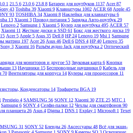
0.0
1
21.5
6
23.0
6
23.8
8
Батареи для ноутбуков
1137
Acer
87
Sony
43
Toshiba
39
Xiaomi
9
Клавиатуры
1002
ACER
68
Apple
45
ONY
93
TOSHIBA
34
Xiaomi
8
Наклейки для клавиатуры
6
hiba
13
Xiaomi
3
Провод питания
5
Зарядка Авто-ноутбук
29
Lenovo
2
Samsung
1
Xiaomi
5
Кулер для ноутбука
495
ACER
57
Xiaomi
11
Жесткие диски и SSD
61
Бокс для жесткого диска
19
115
Acer
5
Apple
5
Asus
35
Dell
8
HP
24
Lenovo
19
Msi
1
Samsung
ы матриц
197
Acer
26
Asus
46
Dell
6
DNS
4
HP
40
Lenovo
35
Sony
3
Xiaomi
16
Разъём аудио Jack для ноутбука
2
Оптический
Зарядки для мониторов и другое
53
Звуковая карта
6
Кнопки
 мыши
13
Наушники
15
Беспроводные наушники
0
Кабель для
я
70
Вентиляторы для корпуса
14
Кулеры для процессоров
11
нзисторы, Конденсаторы
14
Трафареты BGA
19
1
Prestigio
4
SAMSUNG
56
SONY
12
Xiaomi
30
ZTE
25
МТС
1
Samsung
6
SONY
4
Селфи-палки
12
Чехлы для смартфонов
90
для планшета
26
Asus
4
Digma
1
DNS
1
Explay
1
Microsoft
1
Texet
AMSUNG
31
SONY
52
Бленды
26
Аксессуары
48
Всё для экшн-
kon
3
Panasonic
4
Samsung
1
SONY
9
Камеры SQ
3
Освещение,