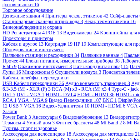
фотовспышки
16
Торговое оборудование
Денежные ящики
4
Принтеры чеков, этикеток
42
Сейф-пакеты
Стационарные сканеры штрих-кода
3
Чеки, термоэтикетки
16
Видеонаблюдение и охрана
HD Регистраторы
4
POE
13
Видеокамеры
24
Кронштейны для 
Проекторы и принтеры
Кабеля и другое
13
Картридж
19
HP
19
Комплектующие для пр
Оборудование и инструмент
Паяльные станции и расходники
84
Паяльные ванные
4
Паяльн
Прочее
44
Блоки питания, измерительные приборы
38
Лаборат
RJ45
9
Обжимной инструмент
3
Патч-корд (витая пара)
15
Патч
Лупы
16
Микроскопы
6
Осушители воздуха
3
Подсветка телев
Кабели, шлейфы, переходники
USB Кабеля переходники
36
Аудио конвектор, трансивер
3
Ауд
6.3-3.5 (M) - XLR (F)
3
RCA (M) x3 - RCA (M) x3
4
Type-C - jack
DVI
5
DVI - VGA
1
HDMI - DVI
4
HDMI - HDMI
36
HDMI - mi
RCA
1
VGA - VGA
9
Видео-Переходники
107
BNC
1
DisplayPo
12
USB
7
VGA
16
Видео-Удлинители
10
HDMI - HDMI
6
VGA 
Xiaomi
Power Bank
3
Аксессуары
6
Видеонаблюдение
13
Видеорегист
Термосы
4
Умный дом
3
Фитнес браслеты
48
Mi Band 2
8
Mi Ba
Туризм, спорт и здоровье
Аксессуары для велосипедов
18
Аксессуары для мотоциклов
21
Горнолыжные аксессуары
28
Детский термометр
13
Зонты
5
Ко