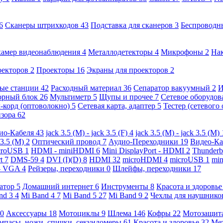
6
Сканеры штрихкодов
43
Подставка для сканеров
3
Беспроводн
камер видеонаблюдения
4
Металлодетекторы
4
Микрофоны
2
На
оекторов
2
Проекторы
16
Экраны для проекторов
2
ые станции
42
Расходный материал
36
Сепаратор вакуумный
2
И
орный блок
26
Мультиметр
5
Щупы и прочее
7
Сетевое оборудо
-корд (оптоволокно)
5
Сетевая карта, адаптер
5
Тестер (сетевого
изора
62
ио-Кабеля
43
jack 3.5 (M) - jack 3.5 (F)
4
jack 3.5 (M) - jack 3.5 (M)
 3.5 (M)
2
Оптический провод
7
Аудио-Переходники
19
Видео-К
croUSB
1
HDMI - miniHDMI
6
Mini DisplayPort - HDMI
2
Thunderb
rt
7
DMS-59
4
DVI (I)(D)
8
HDMI
32
microHDMI
4
microUSB
1
min
- VGA
4
Рейзеры, переходники
0
Шлейфы, переходники
17
ратор
5
Домашний интернет
6
Инструменты
8
Красота и здоровь
nd 3
4
Mi Band 4
7
Mi Band 5
27
Mi Band 9
2
Чехлы для наушник
0
Аксессуары
18
Мотоциклы
9
Шлема
146
Кофры
22
Мотозащит
мпасы, ножи, спички, секундомеры
61
Красота и здоровье
32
Ме