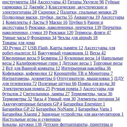
инструменты
184
Аксессуары
43
Гитары Укулеле
96
Губные
гармошки
12
Джембе
3
Классические, акустические и
электрогитары
28
Скрипки
2
Палатки, спальные мешки
29
Подводные маски, трубки, ласты
55
Аквашузы
19
Аксессуары
1
Комплекты
4
Ласты
9
Маски
16
Трубки
6
Рации и
аксессуары
6
Рюкзаки, наколенники, перчатки
139
Перчатки,
наколенники, сумки
19
Рюкзаки
120
Термосы, фляги
47
Умные часы
0
Фонарики
34
Чехлы для airpods
18
Товары для дома
3D Ручки
27
USB Flash, Карты памяти
12
Аксессуары для
робот-пылесос
61
Вакуумный упаковщик
11
Весы
42
Ювелирные весы
9
Безмены
13
Кухонные весы
14
Напольные
весы
2
Калибровочные гири
1
Детские весы
1
Торговые весы
2
Всё для Ванной комнаты
12
Интерьерная наклейка
36
Кофеварки, кофемолки
12
Кронштейн ТВ и Мониторы
7
Нитратомеры, дозиметры
6
Отпугиватели, мышеловки
5
ПДУ
для телевизора
72
Полезные штуки
66
Помпа для воды
30
Электрическая помпа
25
Ручная помпа
3
Аксессуары для
бутылок
2
Светильники, лампы
27
Термометры, часы
36
Термометры
32
Часы
4
Умный дом
30
Элементы питания
34
Аккумуляторные батареи GP
4
Батарейки Energizer
1
Батарейки GP
22
Батарейки NoName
3
Батарейки Varta
1
Батарейки Xiaomi
2
Зарядные устройства для аккумуляторов
1
Настольные игры и сувениры
Бокалы, кружки
138
Детские фотоаппараты, принтеры и