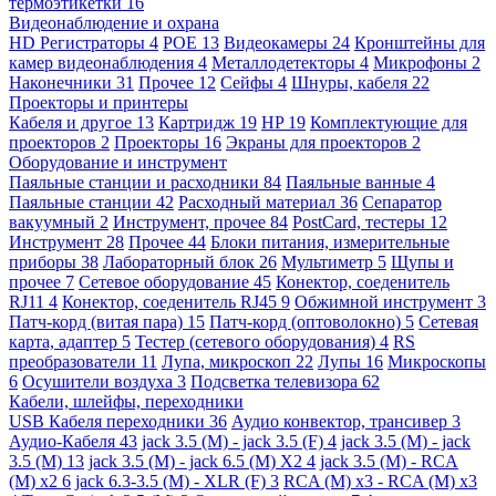
термоэтикетки
16
Видеонаблюдение и охрана
HD Регистраторы
4
POE
13
Видеокамеры
24
Кронштейны для
камер видеонаблюдения
4
Металлодетекторы
4
Микрофоны
2
Наконечники
31
Прочее
12
Сейфы
4
Шнуры, кабеля
22
Проекторы и принтеры
Кабеля и другое
13
Картридж
19
HP
19
Комплектующие для
проекторов
2
Проекторы
16
Экраны для проекторов
2
Оборудование и инструмент
Паяльные станции и расходники
84
Паяльные ванные
4
Паяльные станции
42
Расходный материал
36
Сепаратор
вакуумный
2
Инструмент, прочее
84
PostCard, тестеры
12
Инструмент
28
Прочее
44
Блоки питания, измерительные
приборы
38
Лабораторный блок
26
Мультиметр
5
Щупы и
прочее
7
Сетевое оборудование
45
Конектор, соеденитель
RJ11
4
Конектор, соеденитель RJ45
9
Обжимной инструмент
3
Патч-корд (витая пара)
15
Патч-корд (оптоволокно)
5
Сетевая
карта, адаптер
5
Тестер (сетевого оборудования)
4
RS
преобразователи
11
Лупа, микроскоп
22
Лупы
16
Микроскопы
6
Осушители воздуха
3
Подсветка телевизора
62
Кабели, шлейфы, переходники
USB Кабеля переходники
36
Аудио конвектор, трансивер
3
Аудио-Кабеля
43
jack 3.5 (M) - jack 3.5 (F)
4
jack 3.5 (M) - jack
3.5 (M)
13
jack 3.5 (M) - jack 6.5 (M) X2
4
jack 3.5 (M) - RCA
(M) x2
6
jack 6.3-3.5 (M) - XLR (F)
3
RCA (M) x3 - RCA (M) x3