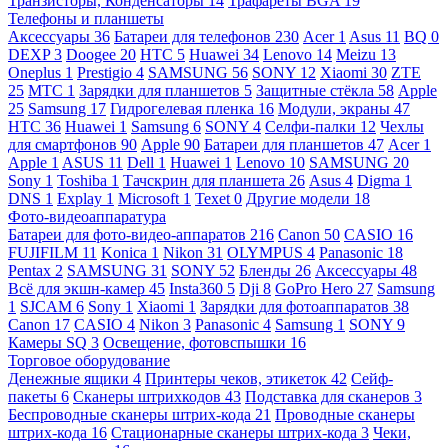
Транзисторы, Конденсаторы
14
Трафареты BGA
19
Телефоны и планшеты
Аксессуары
36
Батареи для телефонов
230
Acer
1
Asus
11
BQ
0
DEXP
3
Doogee
20
HTC
5
Huawei
34
Lenovo
14
Meizu
13
Oneplus
1
Prestigio
4
SAMSUNG
56
SONY
12
Xiaomi
30
ZTE
25
МТС
1
Зарядки для планшетов
5
Защитные стёкла
58
Apple
25
Samsung
17
Гидрогелевая пленка
16
Модули, экраны
47
HTC
36
Huawei
1
Samsung
6
SONY
4
Селфи-палки
12
Чехлы
для смартфонов
90
Apple
90
Батареи для планшетов
47
Acer
1
Apple
1
ASUS
11
Dell
1
Huawei
1
Lenovo
10
SAMSUNG
20
Sony
1
Toshiba
1
Тачскрин для планшета
26
Asus
4
Digma
1
DNS
1
Explay
1
Microsoft
1
Texet
0
Другие модели
18
Фото-видеоаппаратура
Батареи для фото-видео-аппаратов
216
Canon
50
CASIO
16
FUJIFILM
11
Konica
1
Nikon
31
OLYMPUS
4
Panasonic
18
Pentax
2
SAMSUNG
31
SONY
52
Бленды
26
Аксессуары
48
Всё для экшн-камер
45
Insta360
5
Dji
8
GoPro Hero
27
Samsung
1
SJCAM
6
Sony
1
Xiaomi
1
Зарядки для фотоаппаратов
38
Canon
17
CASIO
4
Nikon
3
Panasonic
4
Samsung
1
SONY
9
Камеры SQ
3
Освещение, фотовспышки
16
Торговое оборудование
Денежные ящики
4
Принтеры чеков, этикеток
42
Сейф-
пакеты
6
Сканеры штрихкодов
43
Подставка для сканеров
3
Беспроводные сканеры штрих-кода
21
Проводные сканеры
штрих-кода
16
Стационарные сканеры штрих-кода
3
Чеки,