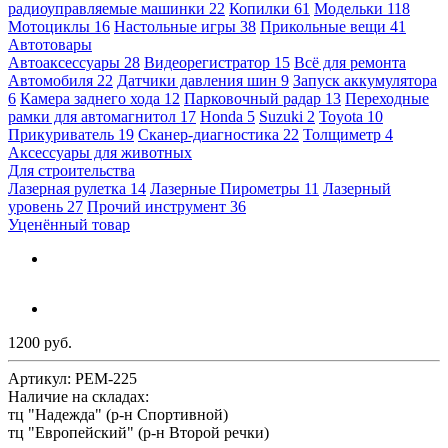
радиоуправляемые машинки
22
Копилки
61
Модельки
118
Мотоциклы
16
Настольные игры
38
Прикольные вещи
41
Автотовары
Автоаксессуары
28
Видеорегистратор
15
Всё для ремонта
Автомобиля
22
Датчики давления шин
9
Запуск аккумулятора
6
Камера заднего хода
12
Парковочный радар
13
Переходные
рамки для автомагнитол
17
Honda
5
Suzuki
2
Toyota
10
Прикуриватель
19
Сканер-диагностика
22
Толщиметр
4
Аксессуары для животных
Для строительства
Лазерная рулетка
14
Лазерные Пирометры
11
Лазерный
уровень
27
Прочий инструмент
36
Уценённый товар
1200 руб.
Артикул:
РЕМ-225
Наличие на складах:
тц "Надежда" (р-н Спортивной)
тц "Европейский" (р-н Второй речки)