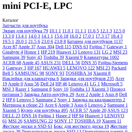
mini PCI-E, LPC
Каталог
Запчасти для ноутбука
Экран для ноутбука
79
10.1
1
11.0
1
11.1
1
11.6
5
12.1
3
12.5
0
13.3
0
13.4
1
14.0
3
14.1
1
15.6
18
16.0
2
17.0
1
17.3
17
18.4
3
19.5
1
20.0
1
21.5
6
23.0
6
23.8
8
Батареи для ноутбуков
1137
Acer
87
Apple
37
Asus
304
Dell
115
DNS
63
Fujitsu
7
Gateway
1
Gigabyte
4
Honor
1
HP
219
Huawei
13
Lenovo
131
LG
2
MSI
23
Samsung
39
Sony
43
Toshiba
39
Xiaomi
9
Клавиатуры
1002
ACER
68
Apple
45
ASUS
231
DELL
56
DNS
35
Fujitsu-Siemens
3
Gateway
3
HP
167
HUAWEI
5
LENOVO
122
MSI
23
Packard
Bell
5
SAMSUNG
98
SONY
93
TOSHIBA
34
Xiaomi
8
Наклейки для клавиатуры
6
Зарядки для ноутбуков
235
Acer
19
Apple
0
Asus
56
Dell
24
HP
46
Lenovo
41
LG
1
Microsoft
5
MSI
3
Razer
1
Samsung
8
Sony
10
Toshiba
13
Xiaomi
3
Провод
питания
5
Зарядка Авто-ноутбук
29
Acer
2
Apple
1
Asus
8
Dell
2
HP
6
Lenovo
5
Samsung
2
Sony
1
Зарядка на квадракоптер
2
Матрицы в сборе
23
Acer
6
Apple
3
Asus
6
Lenovo
2
Samsung
1
Xiaomi
5
Кулер для ноутбука
495
ACER
57
Apple
20
ASUS
123
DELL
23
DNS
16
Fujitsu
1
Hasee
2
HP
94
Huawei
3
LENOVO
61
MSI
26
SAMSUNG
22
SONY
17
TOSHIBA
19
Xiaomi
11
Жесткие диски и SSD
61
Бокс для жесткого диска
19
Жесткие
диски
29
Твердотельные диски SSD
13
Оперативная память
6