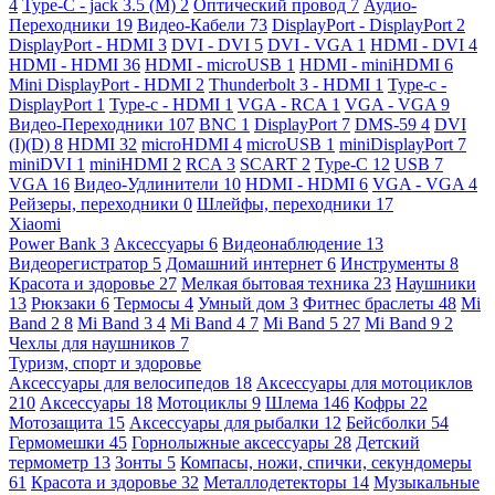
4
Type-C - jack 3.5 (M)
2
Оптический провод
7
Аудио-
Переходники
19
Видео-Кабели
73
DisplayPort - DisplayPort
2
DisplayPort - HDMI
3
DVI - DVI
5
DVI - VGA
1
HDMI - DVI
4
HDMI - HDMI
36
HDMI - microUSB
1
HDMI - miniHDMI
6
Mini DisplayPort - HDMI
2
Thunderbolt 3 - HDMI
1
Type-c -
DisplayPort
1
Type-c - HDMI
1
VGA - RCA
1
VGA - VGA
9
Видео-Переходники
107
BNC
1
DisplayPort
7
DMS-59
4
DVI
(I)(D)
8
HDMI
32
microHDMI
4
microUSB
1
miniDisplayPort
7
miniDVI
1
miniHDMI
2
RCA
3
SCART
2
Type-C
12
USB
7
VGA
16
Видео-Удлинители
10
HDMI - HDMI
6
VGA - VGA
4
Рейзеры, переходники
0
Шлейфы, переходники
17
Xiaomi
Power Bank
3
Аксессуары
6
Видеонаблюдение
13
Видеорегистратор
5
Домашний интернет
6
Инструменты
8
Красота и здоровье
27
Мелкая бытовая техника
23
Наушники
13
Рюкзаки
6
Термосы
4
Умный дом
3
Фитнес браслеты
48
Mi
Band 2
8
Mi Band 3
4
Mi Band 4
7
Mi Band 5
27
Mi Band 9
2
Чехлы для наушников
7
Туризм, спорт и здоровье
Аксессуары для велосипедов
18
Аксессуары для мотоциклов
210
Аксессуары
18
Мотоциклы
9
Шлема
146
Кофры
22
Мотозащита
15
Аксессуары для рыбалки
12
Бейсболки
54
Гермомешки
45
Горнолыжные аксессуары
28
Детский
термометр
13
Зонты
5
Компасы, ножи, спички, секундомеры
61
Красота и здоровье
32
Металлодетекторы
14
Музыкальные