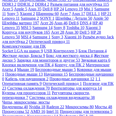
DDR3
2
DDR3L
2
DDR4
2
Разъем питания для ноутбука
115
Acer
5
Apple
5
Asus
35
Dell
8
HP
24
Lenovo
19
Msi
1
Samsung
11
Sony
5
Xiaomi
2
Шарниры
60
Acer
7
Asus
17
DELL
1
HP
21
Lenovo
11
Samsung
2
SONY
1
Шлейфы / Детали
50
Apple
50
Шлейфы матриц
197
Acer
26
Asus
46
Dell
6
DNS
4
HP
40
Lenovo
35
MSI
5
Samsung
14
Sony
8
Toshiba
10
Xiaomi
3
Корпуса для ноутбуков
165
Acer
28
Asus
30
Dell
5
HP
28
Lenovo
50
MSI
4
Samsung
1
Sony
3
Xiaomi
16
Разъём аудио Jack
для ноутбука
2
Оптический привод
11
Комплектующие для ПК
Socket LGA на шарах
9
USB Контроллер
3
Блок Питания
4
Жесткие диски, Боксы
9
Бокс для жесткого диска
4
Жесткие
диски
5
Зарядки для мониторов и другое
53
Звуковая карта
6
Кнопки включения для ПК
4
Корпус для ПК
2
Материнские
платы
4
Мыши
19
Беспроводные мыши
5
Коврики для мыши
1
Проводные мыши
13
Наушники
15
Беспроводные наушники
0
Кабель для наушников
2
Проводные наушники
12
1
1
Оперативная память
9
Оптический привод
1
Полезное для ПК
23
Система охлаждения
70
Вентиляторы для корпуса
14
Кулеры для процессоров
11
Регуляторы скорости,
переходники
7
Системы охлаждения видеокарты
38
Чипы, микросхемы, мосты
Видеочипы
40
Nvidia
18
Radeon
22
Микросхемы
80
Мосты
48
Процессоры
52
AMD
16
Intel
31
Процессоры для телевизора
5