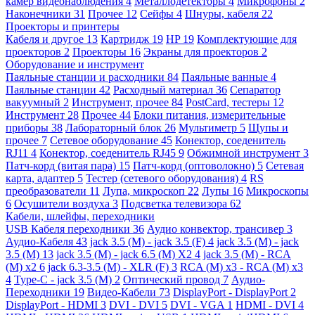
камер видеонаблюдения
4
Металлодетекторы
4
Микрофоны
2
Наконечники
31
Прочее
12
Сейфы
4
Шнуры, кабеля
22
Проекторы и принтеры
Кабеля и другое
13
Картридж
19
HP
19
Комплектующие для
проекторов
2
Проекторы
16
Экраны для проекторов
2
Оборудование и инструмент
Паяльные станции и расходники
84
Паяльные ванные
4
Паяльные станции
42
Расходный материал
36
Сепаратор
вакуумный
2
Инструмент, прочее
84
PostCard, тестеры
12
Инструмент
28
Прочее
44
Блоки питания, измерительные
приборы
38
Лабораторный блок
26
Мультиметр
5
Щупы и
прочее
7
Сетевое оборудование
45
Конектор, соеденитель
RJ11
4
Конектор, соеденитель RJ45
9
Обжимной инструмент
3
Патч-корд (витая пара)
15
Патч-корд (оптоволокно)
5
Сетевая
карта, адаптер
5
Тестер (сетевого оборудования)
4
RS
преобразователи
11
Лупа, микроскоп
22
Лупы
16
Микроскопы
6
Осушители воздуха
3
Подсветка телевизора
62
Кабели, шлейфы, переходники
USB Кабеля переходники
36
Аудио конвектор, трансивер
3
Аудио-Кабеля
43
jack 3.5 (M) - jack 3.5 (F)
4
jack 3.5 (M) - jack
3.5 (M)
13
jack 3.5 (M) - jack 6.5 (M) X2
4
jack 3.5 (M) - RCA
(M) x2
6
jack 6.3-3.5 (M) - XLR (F)
3
RCA (M) x3 - RCA (M) x3
4
Type-C - jack 3.5 (M)
2
Оптический провод
7
Аудио-
Переходники
19
Видео-Кабели
73
DisplayPort - DisplayPort
2
DisplayPort - HDMI
3
DVI - DVI
5
DVI - VGA
1
HDMI - DVI
4