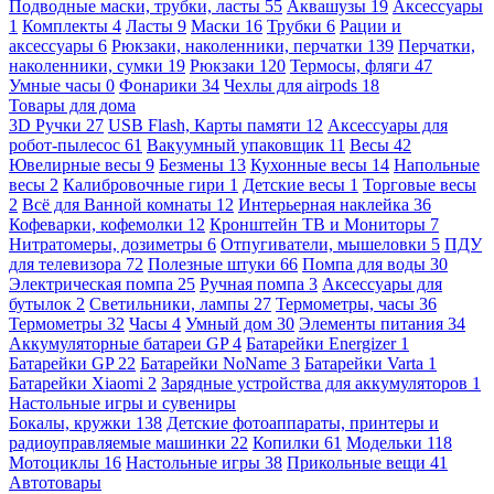
Подводные маски, трубки, ласты
55
Аквашузы
19
Аксессуары
1
Комплекты
4
Ласты
9
Маски
16
Трубки
6
Рации и
аксессуары
6
Рюкзаки, наколенники, перчатки
139
Перчатки,
наколенники, сумки
19
Рюкзаки
120
Термосы, фляги
47
Умные часы
0
Фонарики
34
Чехлы для airpods
18
Товары для дома
3D Ручки
27
USB Flash, Карты памяти
12
Аксессуары для
робот-пылесос
61
Вакуумный упаковщик
11
Весы
42
Ювелирные весы
9
Безмены
13
Кухонные весы
14
Напольные
весы
2
Калибровочные гири
1
Детские весы
1
Торговые весы
2
Всё для Ванной комнаты
12
Интерьерная наклейка
36
Кофеварки, кофемолки
12
Кронштейн ТВ и Мониторы
7
Нитратомеры, дозиметры
6
Отпугиватели, мышеловки
5
ПДУ
для телевизора
72
Полезные штуки
66
Помпа для воды
30
Электрическая помпа
25
Ручная помпа
3
Аксессуары для
бутылок
2
Светильники, лампы
27
Термометры, часы
36
Термометры
32
Часы
4
Умный дом
30
Элементы питания
34
Аккумуляторные батареи GP
4
Батарейки Energizer
1
Батарейки GP
22
Батарейки NoName
3
Батарейки Varta
1
Батарейки Xiaomi
2
Зарядные устройства для аккумуляторов
1
Настольные игры и сувениры
Бокалы, кружки
138
Детские фотоаппараты, принтеры и
радиоуправляемые машинки
22
Копилки
61
Модельки
118
Мотоциклы
16
Настольные игры
38
Прикольные вещи
41
Автотовары