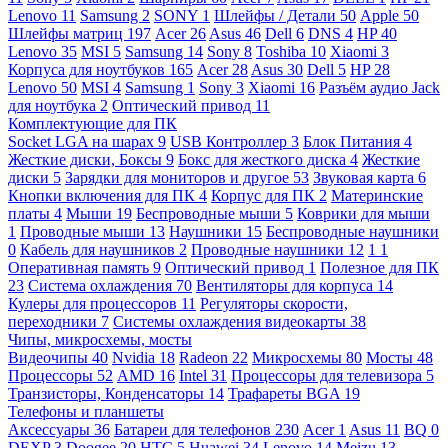
Lenovo
11
Samsung
2
SONY
1
Шлейфы / Детали
50
Apple
50
Шлейфы матриц
197
Acer
26
Asus
46
Dell
6
DNS
4
HP
40
Lenovo
35
MSI
5
Samsung
14
Sony
8
Toshiba
10
Xiaomi
3
Корпуса для ноутбуков
165
Acer
28
Asus
30
Dell
5
HP
28
Lenovo
50
MSI
4
Samsung
1
Sony
3
Xiaomi
16
Разъём аудио Jack
для ноутбука
2
Оптический привод
11
Комплектующие для ПК
Socket LGA на шарах
9
USB Контроллер
3
Блок Питания
4
Жесткие диски, Боксы
9
Бокс для жесткого диска
4
Жесткие
диски
5
Зарядки для мониторов и другое
53
Звуковая карта
6
Кнопки включения для ПК
4
Корпус для ПК
2
Материнские
платы
4
Мыши
19
Беспроводные мыши
5
Коврики для мыши
1
Проводные мыши
13
Наушники
15
Беспроводные наушники
0
Кабель для наушников
2
Проводные наушники
12
1
1
Оперативная память
9
Оптический привод
1
Полезное для ПК
23
Система охлаждения
70
Вентиляторы для корпуса
14
Кулеры для процессоров
11
Регуляторы скорости,
переходники
7
Системы охлаждения видеокарты
38
Чипы, микросхемы, мосты
Видеочипы
40
Nvidia
18
Radeon
22
Микросхемы
80
Мосты
48
Процессоры
52
AMD
16
Intel
31
Процессоры для телевизора
5
Транзисторы, Конденсаторы
14
Трафареты BGA
19
Телефоны и планшеты
Аксессуары
36
Батареи для телефонов
230
Acer
1
Asus
11
BQ
0
DEXP
3
Doogee
20
HTC
5
Huawei
34
Lenovo
14
Meizu
13