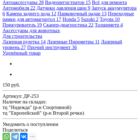
Автоаксессуары
28
Видеорегистратор
15
Всё для ремонта
Автомобиля
22
Датчики давления шин
9
Запуск аккумулятора
6
Камера заднего хода
12
Парковочный радар
13
Переходные
рамки для автомагнитол
17
Honda
5
Suzuki
2
Toyota
10
Прикуриватель
19
Сканер-диагностика
22
Толщиметр
4
Аксессуары для животных
Для строительства
Лазерная рулетка
14
Лазерные Пирометры
11
Лазерный
уровень
27
Прочий инструмент
36
Уценённый товар
150 руб.
Артикул:
ДР-253
Наличие на складах:
тц "Надежда" (р-н Спортивной)
тц "Европейский" (р-н Второй речки)
Уведомить о поступлении
Поделиться