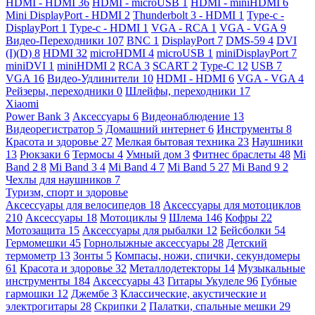
HDMI - HDMI
36
HDMI - microUSB
1
HDMI - miniHDMI
6
Mini DisplayPort - HDMI
2
Thunderbolt 3 - HDMI
1
Type-c -
DisplayPort
1
Type-c - HDMI
1
VGA - RCA
1
VGA - VGA
9
Видео-Переходники
107
BNC
1
DisplayPort
7
DMS-59
4
DVI
(I)(D)
8
HDMI
32
microHDMI
4
microUSB
1
miniDisplayPort
7
miniDVI
1
miniHDMI
2
RCA
3
SCART
2
Type-C
12
USB
7
VGA
16
Видео-Удлинители
10
HDMI - HDMI
6
VGA - VGA
4
Рейзеры, переходники
0
Шлейфы, переходники
17
Xiaomi
Power Bank
3
Аксессуары
6
Видеонаблюдение
13
Видеорегистратор
5
Домашний интернет
6
Инструменты
8
Красота и здоровье
27
Мелкая бытовая техника
23
Наушники
13
Рюкзаки
6
Термосы
4
Умный дом
3
Фитнес браслеты
48
Mi
Band 2
8
Mi Band 3
4
Mi Band 4
7
Mi Band 5
27
Mi Band 9
2
Чехлы для наушников
7
Туризм, спорт и здоровье
Аксессуары для велосипедов
18
Аксессуары для мотоциклов
210
Аксессуары
18
Мотоциклы
9
Шлема
146
Кофры
22
Мотозащита
15
Аксессуары для рыбалки
12
Бейсболки
54
Гермомешки
45
Горнолыжные аксессуары
28
Детский
термометр
13
Зонты
5
Компасы, ножи, спички, секундомеры
61
Красота и здоровье
32
Металлодетекторы
14
Музыкальные
инструменты
184
Аксессуары
43
Гитары Укулеле
96
Губные
гармошки
12
Джембе
3
Классические, акустические и
электрогитары
28
Скрипки
2
Палатки, спальные мешки
29