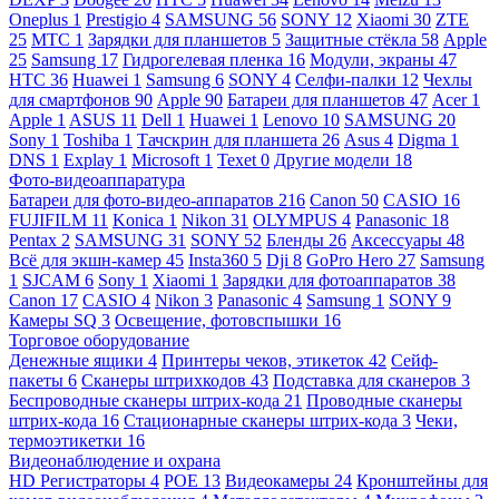
Oneplus
1
Prestigio
4
SAMSUNG
56
SONY
12
Xiaomi
30
ZTE
25
МТС
1
Зарядки для планшетов
5
Защитные стёкла
58
Apple
25
Samsung
17
Гидрогелевая пленка
16
Модули, экраны
47
HTC
36
Huawei
1
Samsung
6
SONY
4
Селфи-палки
12
Чехлы
для смартфонов
90
Apple
90
Батареи для планшетов
47
Acer
1
Apple
1
ASUS
11
Dell
1
Huawei
1
Lenovo
10
SAMSUNG
20
Sony
1
Toshiba
1
Тачскрин для планшета
26
Asus
4
Digma
1
DNS
1
Explay
1
Microsoft
1
Texet
0
Другие модели
18
Фото-видеоаппаратура
Батареи для фото-видео-аппаратов
216
Canon
50
CASIO
16
FUJIFILM
11
Konica
1
Nikon
31
OLYMPUS
4
Panasonic
18
Pentax
2
SAMSUNG
31
SONY
52
Бленды
26
Аксессуары
48
Всё для экшн-камер
45
Insta360
5
Dji
8
GoPro Hero
27
Samsung
1
SJCAM
6
Sony
1
Xiaomi
1
Зарядки для фотоаппаратов
38
Canon
17
CASIO
4
Nikon
3
Panasonic
4
Samsung
1
SONY
9
Камеры SQ
3
Освещение, фотовспышки
16
Торговое оборудование
Денежные ящики
4
Принтеры чеков, этикеток
42
Сейф-
пакеты
6
Сканеры штрихкодов
43
Подставка для сканеров
3
Беспроводные сканеры штрих-кода
21
Проводные сканеры
штрих-кода
16
Стационарные сканеры штрих-кода
3
Чеки,
термоэтикетки
16
Видеонаблюдение и охрана
HD Регистраторы
4
POE
13
Видеокамеры
24
Кронштейны для