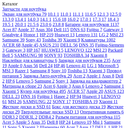
Каталог
Запчасти для ноутбука
Экран для ноутбука
79
10.1
1
11.0
1
11.1
1
11.6
5
12.1
3
12.5
0
13.3
0
13.4
1
14.0
3
14.1
1
15.6
18
16.0
2
17.0
1
17.3
17
18.4
3
19.5
1
20.0
1
21.5
6
23.0
6
23.8
8
Батареи для ноутбуков
1137
Acer
87
Apple
37
Asus
304
Dell
115
DNS
63
Fujitsu
7
Gateway
1
Gigabyte
4
Honor
1
HP
219
Huawei
13
Lenovo
131
LG
2
MSI
23
Samsung
39
Sony
43
Toshiba
39
Xiaomi
9
Клавиатуры
1002
ACER
68
Apple
45
ASUS
231
DELL
56
DNS
35
Fujitsu-Siemens
3
Gateway
3
HP
167
HUAWEI
5
LENOVO
122
MSI
23
Packard
Bell
5
SAMSUNG
98
SONY
93
TOSHIBA
34
Xiaomi
8
Наклейки для клавиатуры
6
Зарядки для ноутбуков
235
Acer
19
Apple
0
Asus
56
Dell
24
HP
46
Lenovo
41
LG
1
Microsoft
5
MSI
3
Razer
1
Samsung
8
Sony
10
Toshiba
13
Xiaomi
3
Провод
питания
5
Зарядка Авто-ноутбук
29
Acer
2
Apple
1
Asus
8
Dell
2
HP
6
Lenovo
5
Samsung
2
Sony
1
Зарядка на квадракоптер
2
Матрицы в сборе
23
Acer
6
Apple
3
Asus
6
Lenovo
2
Samsung
1
Xiaomi
5
Кулер для ноутбука
495
ACER
57
Apple
20
ASUS
123
DELL
23
DNS
16
Fujitsu
1
Hasee
2
HP
94
Huawei
3
LENOVO
61
MSI
26
SAMSUNG
22
SONY
17
TOSHIBA
19
Xiaomi
11
Жесткие диски и SSD
61
Бокс для жесткого диска
19
Жесткие
диски
29
Твердотельные диски SSD
13
Оперативная память
6
DDR3
2
DDR3L
2
DDR4
2
Разъем питания для ноутбука
115
Acer
5
Apple
5
Asus
35
Dell
8
HP
24
Lenovo
19
Msi
1
Samsung
11
Sony
5
Xiaomi
2
Шарниры
60
Acer
7
Asus
17
DELL
1
HP
21